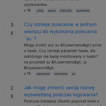
użytkownika.
16
unity
panel
indicator
username
Czy istnieje polecenie w jednym
3
wierszu do wykonania polecenia
`su`?
Mogę zrobić suz su &lt;username&gt;i prosi
o hasło. Czy istnieje parametr hasła, dla
suktórego nie będę monitowany o hasło?
na przykład su &lt;username&gt; -p
&lt;password&gt;
15
password
username
su
Jak mogę zmienić swoją nazwę
2
wyświetlaną podczas logowania?
Podczas instalacji Ubuntu poprosił mnie o