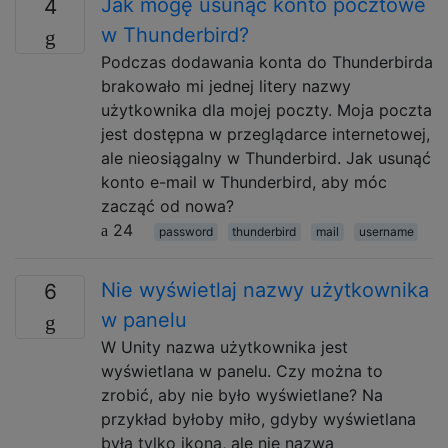
Jak mogę usunąć konto pocztowe
4
w Thunderbird?
Podczas dodawania konta do Thunderbirda
brakowało mi jednej litery nazwy
użytkownika dla mojej poczty. Moja poczta
jest dostępna w przeglądarce internetowej,
ale nieosiągalny w Thunderbird. Jak usunąć
konto e-mail w Thunderbird, aby móc
zacząć od nowa?
24
password
thunderbird
mail
username
Nie wyświetlaj nazwy użytkownika
6
w panelu
W Unity nazwa użytkownika jest
wyświetlana w panelu. Czy można to
zrobić, aby nie było wyświetlane? Na
przykład byłoby miło, gdyby wyświetlana
była tylko ikona, ale nie nazwa