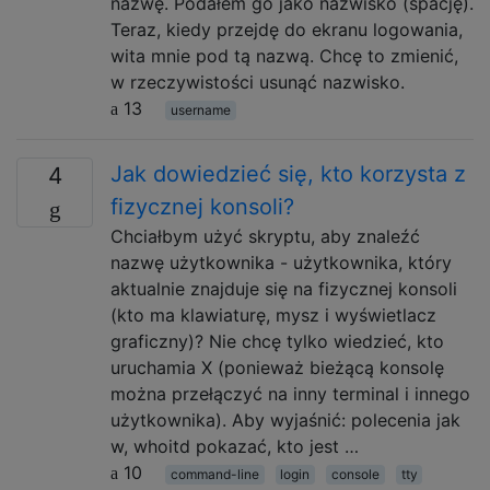
nazwę. Podałem go jako nazwisko (spację).
Teraz, kiedy przejdę do ekranu logowania,
wita mnie pod tą nazwą. Chcę to zmienić,
w rzeczywistości usunąć nazwisko.
13
username
Jak dowiedzieć się, kto korzysta z
4
fizycznej konsoli?
Chciałbym użyć skryptu, aby znaleźć
nazwę użytkownika - użytkownika, który
aktualnie znajduje się na fizycznej konsoli
(kto ma klawiaturę, mysz i wyświetlacz
graficzny)? Nie chcę tylko wiedzieć, kto
uruchamia X (ponieważ bieżącą konsolę
można przełączyć na inny terminal i innego
użytkownika). Aby wyjaśnić: polecenia jak
w, whoitd pokazać, kto jest …
10
command-line
login
console
tty