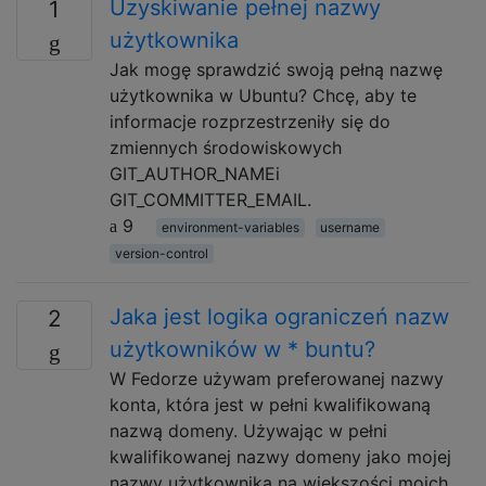
Uzyskiwanie pełnej nazwy
1
użytkownika
Jak mogę sprawdzić swoją pełną nazwę
użytkownika w Ubuntu? Chcę, aby te
informacje rozprzestrzeniły się do
zmiennych środowiskowych
GIT_AUTHOR_NAMEi
GIT_COMMITTER_EMAIL.
9
environment-variables
username
version-control
Jaka jest logika ograniczeń nazw
2
użytkowników w * buntu?
W Fedorze używam preferowanej nazwy
konta, która jest w pełni kwalifikowaną
nazwą domeny. Używając w pełni
kwalifikowanej nazwy domeny jako mojej
nazwy użytkownika na większości moich