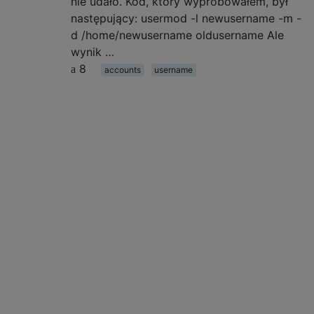
nie udało. Kod, który wypróbowałem, był
następujący: usermod -l newusername -m -
d /home/newusername oldusername Ale
wynik …
8
accounts
username