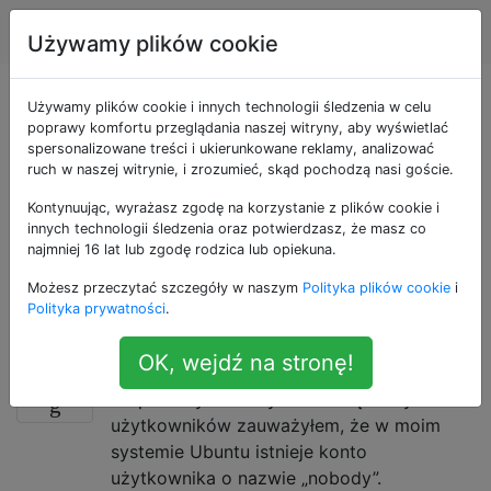
Ubuntu
Tagi
Account
Używamy plików cookie
Pytania otagowane
Używamy plików cookie i innych technologii śledzenia w celu
poprawy komfortu przeglądania naszej witryny, aby wyświetlać
spersonalizowane treści i ukierunkowane reklamy, analizować
jako username
ruch w naszej witrynie, i zrozumieć, skąd pochodzą nasi goście.
Kontynuując, wyrażasz zgodę na korzystanie z plików cookie i
Twoja nazwa użytkownika to nazwa, pod którą
innych technologii śledzenia oraz potwierdzasz, że masz co
logujesz się za pośrednictwem konsoli. Aby wyświetlić
najmniej 16 lat lub zgodę rodzica lub opiekuna.
swoją nazwę użytkownika, otwórz terminal (Ctrl + Alt
Możesz przeczytać szczegóły w naszym
Polityka plików cookie
i
+ T). Twoja nazwa użytkownika będzie tekstem przed
Polityka prywatności
.
symbolem at (@).
OK, wejdź na stronę!
Jaki jest cel użytkownika „none”?
6
Po przeczytaniu Wyświetl listę wszystkich
użytkowników zauważyłem, że w moim
systemie Ubuntu istnieje konto
użytkownika o nazwie „nobody”.