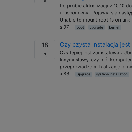
Po próbie aktualizacji z 10.10
uruchomienia. Pojawia się nastę
Unable to mount root fs on unk
97
boot
upgrade
kernel
Czy czysta instalacja jest
18
Czy lepiej jest zainstalować Ub
Innymi słowy, czy mój komputer
przeprowadzę aktualizację, a ni
86
upgrade
system-installation