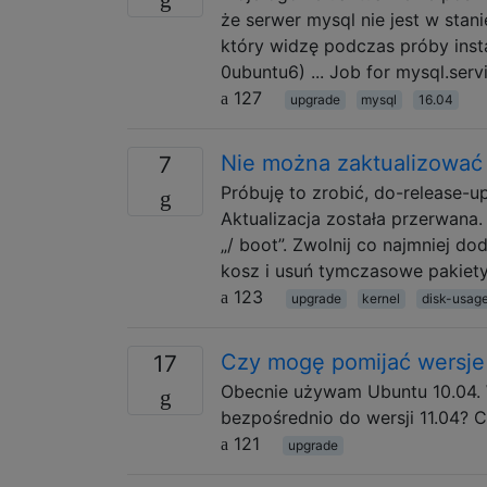
że serwer mysql nie jest w stanie
który widzę podczas próby instal
0ubuntu6) ... Job for mysql.serv
127
upgrade
mysql
16.04
Nie można zaktualizować 
7
Próbuję to zrobić, do-release-
Aktualizacja została przerwana
„/ boot”. Zwolnij co najmniej d
kosz i usuń tymczasowe pakiety
123
upgrade
kernel
disk-usag
Czy mogę pomijać wersje 
17
Obecnie używam Ubuntu 10.04. W
bezpośrednio do wersji 11.04? 
121
upgrade