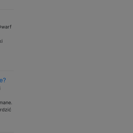
Dwarf
ki
de?
i
ymane.
rdzić