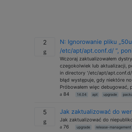
N: Ignorowanie pliku „50
2
/etc/apt/apt.conf.d/ ”, p
Wczoraj zaktualizowałem dystry
czegokolwiek lub aktualizacji, p
in directory '/etc/apt/apt.conf.d
błąd występuje, gdy niektóre no
Próbowałem więc debugować, 
84
14.04
apt
upgrade
pack
Jak zaktualizować do wers
5
Jak zaktualizować do niepublik
76
upgrade
release-management