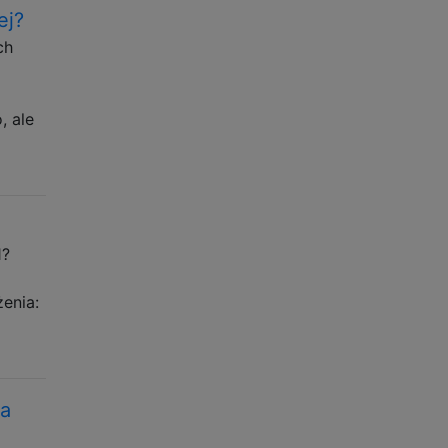
ej?
ch
, ale
1?
enia:
na