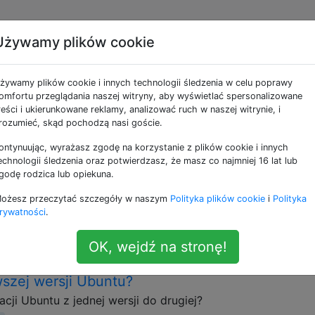
Używamy plików cookie
ne jako upgrade
żywamy plików cookie i innych technologii śledzenia w celu poprawy
omfortu przeglądania naszej witryny, aby wyświetlać spersonalizowane
ystemów lub sprzętu.
reści i ukierunkowane reklamy, analizować ruch w naszej witrynie, i
rozumieć, skąd pochodzą nasi goście.
nczy pakiet za pomocą apt-get?
ontynuując, wyrażasz zgodę na korzystanie z plików cookie i innych
akiet? O ile man apt-getmówi apt-get upgrade, nie przyjm
echnologii śledzenia oraz potwierdzasz, że masz co najmniej 16 lat lub
arametru: Aktualizacja upgrade służy do instalowania najno
godę rodzica lub opiekuna.
ualnie zainstalowanych w systemie ze źródeł wymienionych
ożesz przeczytać szczegóły w naszym
Polityka plików cookie
i
Polityka
aktualnie zainstalowane z dostępnymi nowymi wersjami są
rywatności
.
d żadnym pozorem …
OK, wejdź na stronę!
szej wersji Ubuntu?
cji Ubuntu z jednej wersji do drugiej?