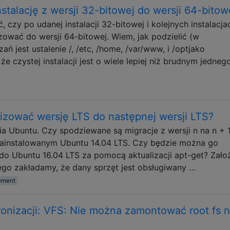
stalację z wersji 32-bitowej do wersji 64-bitow
 czy po udanej instalacji 32-bitowej i kolejnych instalacja
wać do wersji 64-bitowej. Wiem, jak podzielić (w
ń jest ustalenie /, /etc, /home, /var/www, i /optjako
e czystej instalacji jest o wiele lepiej niż brudnym jednego
izować wersję LTS do następnej wersji LTS?
a Ubuntu. Czy spodziewane są migracje z wersji n na n + 
zainstalowanym Ubuntu 14.04 LTS. Czy będzie można go
 Ubuntu 16.04 LTS za pomocą aktualizacji apt-get? Założ
go zakładamy, że dany sprzęt jest obsługiwany …
ement
ronizacji: VFS: Nie można zamontować root fs 