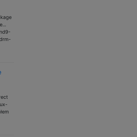
ckage
...
ind9-
bdrm-
e
rect
nux-
ałem