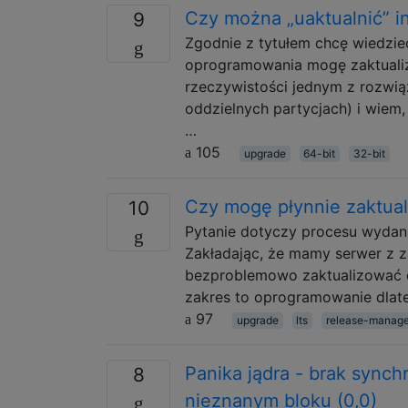
Czy można „uaktualnić” in
9
Zgodnie z tytułem chcę wiedzieć,
oprogramowania mogę zaktualizo
rzeczywistości jednym z rozwiąza
oddzielnych partycjach) i wiem, ż
…
105
upgrade
64-bit
32-bit
Czy mogę płynnie zaktual
10
Pytanie dotyczy procesu wydani
Zakładając, że mamy serwer z 
bezproblemowo zaktualizować do
zakres to oprogramowanie dlate
97
upgrade
lts
release-manag
Panika jądra - brak synch
8
nieznanym bloku (0,0)