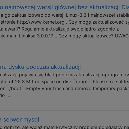
o najnowszej wersji głównej bez aktualizacji Di
 go zaktualizować do wersji Linux-3.3.1 najnowszej stabil
 stronie http://www.kernel.org . Czy mogę zaktualizować 
a awarii? Regularnie aktualizuję swoje jądro zgodnie z
nie mam Linuksa 3.0.0.17 .. Czy mogę aktualizować? UWAG
na dysku podczas aktualizacji
alizacji pojawia się błąd podczas aktualizacji oprogramow
al of 25.3 M free space on disk `/boot`. Please free at le
e on `/boot`. Empty your trash and remove temporary pack
udo …
a serwer mysql
ło dobrze, ale wciąż mam krytyczny problem polegający na