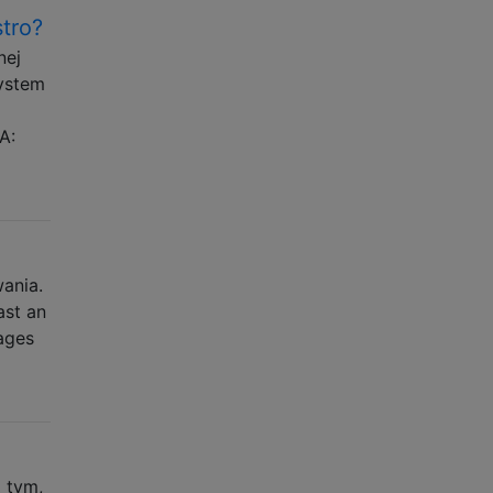
stro?
nej
system
A:
ania.
ast an
ages
 tym,