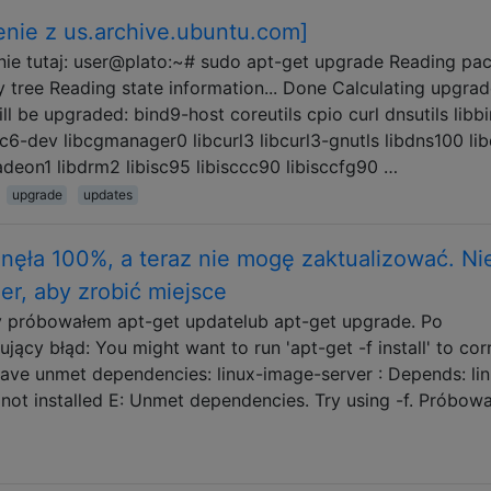
enie z us.archive.ubuntu.com]
knie tutaj: user@plato:~# sudo apt-get upgrade Reading pa
y tree Reading state information... Done Calculating upgrade
 be upgraded: bind9-host coreutils cpio curl dnsutils libb
ibc6-dev libcgmanager0 libcurl3 libcurl3-gnutls libdns100 li
adeon1 libdrm2 libisc95 libisccc90 libisccfg90 …
upgrade
updates
gnęła 100%, a teraz nie mogę zaktualizować. Ni
er, aby zrobić miejsce
y próbowałem apt-get updatelub apt-get upgrade. Po
jący błąd: You might want to run 'apt-get -f install' to cor
ave unmet dependencies: linux-image-server : Depends: li
s not installed E: Unmet dependencies. Try using -f. Próbow