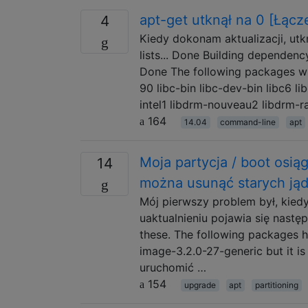
apt-get utknął na 0 [Łącz
4
Kiedy dokonam aktualizacji, ut
lists... Done Building dependenc
Done The following packages will
90 libc-bin libc-dev-bin libc6 l
intel1 libdrm-nouveau2 libdrm-r
164
14.04
command-line
apt
Moja partycja / boot osią
14
można usunąć starych jąd
Mój pierwszy problem był, kied
uaktualnieniu pojawia się następu
these. The following packages h
image-3.2.0-27-generic but it i
uruchomić …
154
upgrade
apt
partitioning