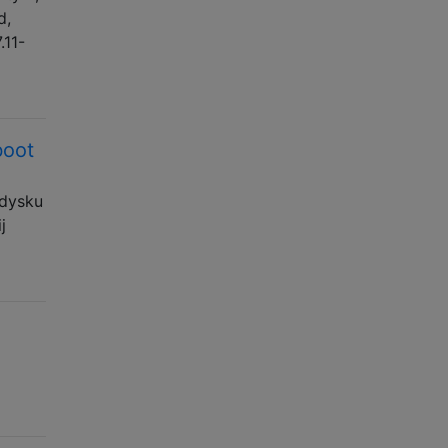
d,
.11-
boot
 dysku
j