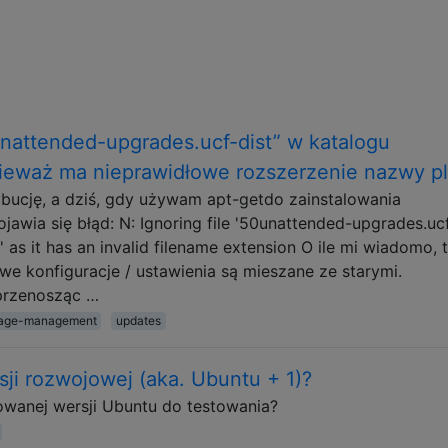
unattended-upgrades.ucf-dist” w katalogu
onieważ ma nieprawidłowe rozszerzenie nazwy pl
bucję, a dziś, gdy używam apt-getdo zainstalowania
ojawia się błąd: N: Ignoring file '50unattended-upgrades.ucf
/' as it has an invalid filename extension O ile mi wiadomo, 
we konfiguracje / ustawienia są mieszane ze starymi.
przenosząc …
age-management
updates
ji rozwojowej (aka. Ubuntu + 1)?
owanej wersji Ubuntu do testowania?