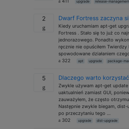
411
upgrade
release-managemen
Dwarf Fortress zaczyna si
2
Kiedy uruchamiam apt-get upgr
Fortress . Stało się to już co 
jednorazowego. Ponadto wykon
ręcznie nie opuściłem Twierdzy
spowodowane działaniem czego
322
apt
upgrade
package-ma
Dlaczego warto korzystać
5
Zwykle używam apt-get update 
uaktualnień zamiast GUI, poniew
zauważyłem, że często otrzymuj
Następnie zwykle biegam, dist-
po przeczytaniu tego …
302
upgrade
dist-upgrade