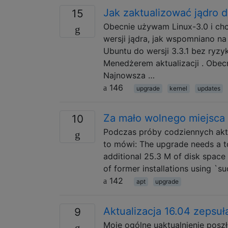
Jak zaktualizować jądro d
15
Obecnie używam Linux-3.0 i chcę
wersji jądra, jak wspomniano na
Ubuntu do wersji 3.3.1 bez ryzyk
Menedżerem aktualizacji . Obec
Najnowsza …
146
upgrade
kernel
updates
Za mało wolnego miejsca 
10
Podczas próby codziennych aktu
to mówi: The upgrade needs a tot
additional 25.3 M of disk spac
of former installations using `s
142
apt
upgrade
Aktualizacja 16.04 zepsuł
9
Moje ogólne uaktualnienie posz