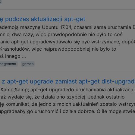
t
ę podczas aktualizacji apt-get
ademoją maszynę Ubuntu 17.04, czasami sama uruchamia 
najmniej dwa razy, więc prawdopodobnie nie było to coś
anie apt-get upgradewydawało się być wstrzymane, dopó
 Krasnoludów, więc najprawdopodobniej nie było to
ś innego …
nagement
games
 z apt-get upgrade zamiast apt-get dist-upgra
&amp;&amp; apt-get upgradedo uruchamiania aktualizacji 
aż wydaje się, że działa ono szybciej. Jednak ostatnio
ę komunikat, że jedno z moich uaktualnień zostało wstrz
upgradeaby go uruchomić i działa dobrze. O ile mogę stwie