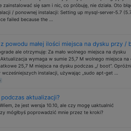
 zainstalować się sam i nic, co próbuję, nie działa. Oto błą
acji / ponownej instalacji: Setting up mysql-server-5.7 (5.7
ice failed because the …
z powodu małej ilości miejsca na dysku przy / 
upgrade ale otrzymuję: Za mało wolnego miejsca na dysku
. Aktualizacja wymaga w sumie 25,7 M wolnego miejsca na
odatkowe 25,7 M miejsca na dysku podczas „/ boot”. Opróżni
 wcześniejszych instalacji, używając „sudo apt-get …
e
podczas aktualizacji?
iem, że jest wersja 10.10, ale czy mogę uaktualnić
Czy mógłbyś poprowadzić mnie przez te kroki?