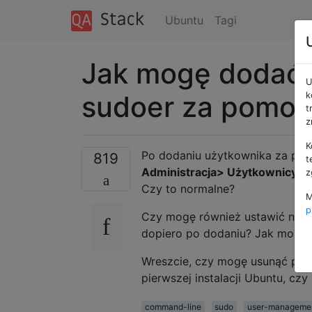
Ubuntu
Tagi
Jak mogę dodać 
U
sudoer za pomoc
k
t
z
K
Po dodaniu użytkownika za p
819
t
Administracja> Użytkownicy i 
z
Czy to normalne?
M
p
Czy mogę również ustawić now
dopiero po dodaniu? Jak mogę 
Wreszcie, czy mogę usunąć pie
pierwszej instalacji Ubuntu, cz
command-line
sudo
user-manageme