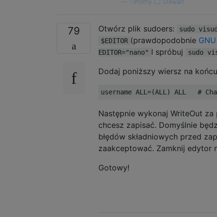
—
Timothy LJ Stewart
Otwórz plik sudoers:
79
sudo visu
(prawdopodobnie
GNU
$EDITOR
I spróbuj
EDITOR="nano"
sudo vi
Dodaj poniższy wiersz na końcu 
Następnie wykonaj WriteOut z
chcesz zapisać. Domyślnie będz
błędów składniowych przed za
zaakceptować. Zamknij edytor
Gotowy!