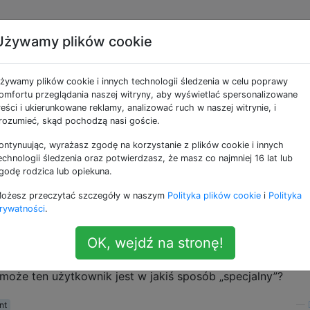
Używamy plików cookie
nowego użytkownika ja
żywamy plików cookie i innych technologii śledzenia w celu poprawy
ą wiersza poleceń?
omfortu przeglądania naszej witryny, aby wyświetlać spersonalizowane
reści i ukierunkowane reklamy, analizować ruch w naszej witrynie, i
rozumieć, skąd pochodzą nasi goście.
ontynuując, wyrażasz zgodę na korzystanie z plików cookie i innych
omocą
nie widzę go za pomocą opcji
System>
adduser
echnologii śledzenia oraz potwierdzasz, że masz co najmniej 16 lat lub
grupy,
chyba że wyloguję się, a następnie zaloguję ponowni
godę rodzica lub opiekuna.
ożesz przeczytać szczegóły w naszym
Polityka plików cookie
i
Polityka
rywatności
.
o dodanego użytkownika jako
er, czy muszę to zmien
sudo
to zrobić za pomocą powłoki?
OK, wejdź na stronę!
rwotnego użytkownika, który został utworzony podczas
y może ten użytkownik jest w jakiś sposób „specjalny”?
nt
—