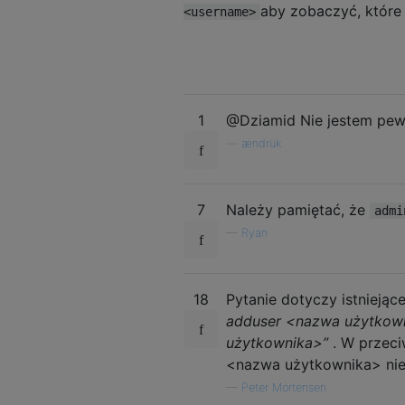
aby zobaczyć, które
<username>
1
@Dziamid Nie jestem pew
—
ændrük
7
Należy pamiętać, że
admi
—
Ryan
18
Pytanie dotyczy istnieją
adduser <nazwa użytkow
użytkownika>”
. W przeci
<nazwa użytkownika> nie i
—
Peter Mortensen