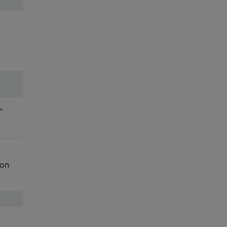
”
 on