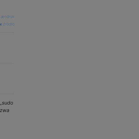
—
ændrük
źródło
„sudo
azwa