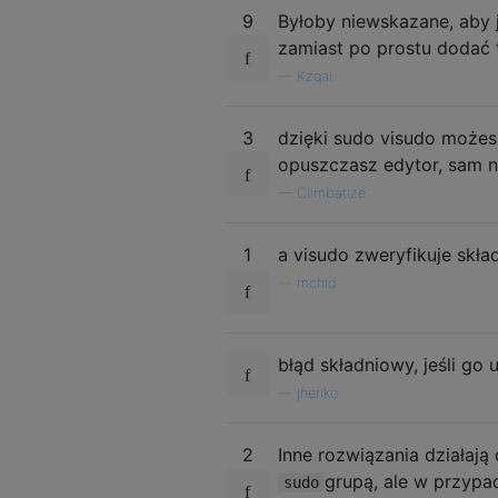
9
Byłoby niewskazane, aby 
zamiast po prostu dodać
—
Kzqai
3
dzięki sudo visudo możes
opuszczasz edytor, sam na
—
Climbatize
1
a visudo zweryfikuje skła
—
mchid
błąd składniowy, jeśli go
—
jheriko
2
Inne rozwiązania działaj
grupą, ale w przyp
sudo