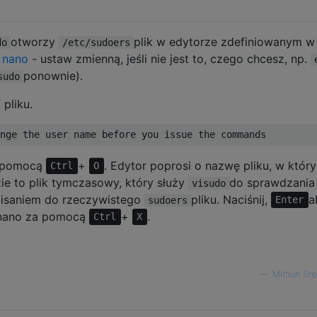
otworzy
plik w edytorze zdefiniowanym w
do
/etc/sudoers
 nano
- ustaw zmienną, jeśli nie jest to, czego chcesz, np.
ponownie).
sudo
pliku.
a pomocą
+
. Edytor poprosi o nazwę pliku, w któr
Ctrl
O
ie to plik tymczasowy, który służy
do sprawdzania
visudo
pisaniem do rzeczywistego
pliku. Naciśnij,
a
sudoers
Enter
 nano za pomocą
+
.
Ctrl
X
—
Mithun Sr