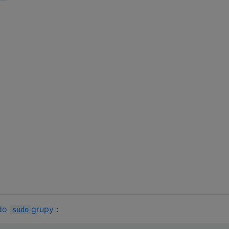
 do
grupy
:
sudo