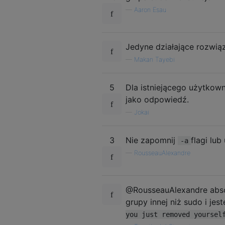
—
Aaron Esau
Jedyne działające rozwiąz
—
Makan Tayebi
5
Dla istniejącego użytkow
jako odpowiedź.
—
Jokai
3
Nie zapomnij
flagi lu
-a
—
RousseauAlexandre
@RousseauAlexandre absol
grupy innej niż sudo i je
you just removed yoursel