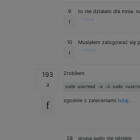
9
to nie działało dla mnie.
—
chovy
10
Musiałem zalogować się p
—
PeterM,
Zrobiłem
193
zgodnie z zaleceniami
tutaj
.
28
grupa sudo nie istnieje