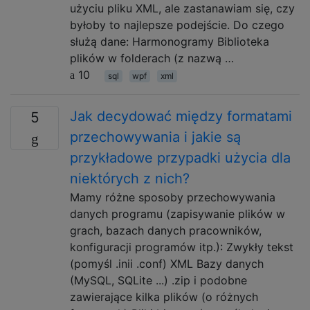
użyciu pliku XML, ale zastanawiam się, czy
byłoby to najlepsze podejście. Do czego
służą dane: Harmonogramy Biblioteka
plików w folderach (z nazwą …
10
sql
wpf
xml
Jak decydować między formatami
5
przechowywania i jakie są
przykładowe przypadki użycia dla
niektórych z nich?
Mamy różne sposoby przechowywania
danych programu (zapisywanie plików w
grach, bazach danych pracowników,
konfiguracji programów itp.): Zwykły tekst
(pomyśl .inii .conf) XML Bazy danych
(MySQL, SQLite ...) .zip i podobne
zawierające kilka plików (o różnych