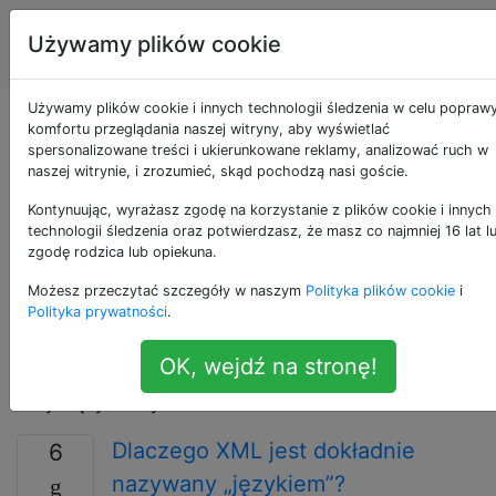
Inżynieria
Tagi
Używamy plików cookie
Account
oprogramowania
Używamy plików cookie i innych technologii śledzenia w celu popraw
Pytania otagowane
komfortu przeglądania naszej witryny, aby wyświetlać
spersonalizowane treści i ukierunkowane reklamy, analizować ruch w
naszej witrynie, i zrozumieć, skąd pochodzą nasi goście.
jako xml
Kontynuując, wyrażasz zgodę na korzystanie z plików cookie i innych
technologii śledzenia oraz potwierdzasz, że masz co najmniej 16 lat l
Prosty, bardzo elastyczny format tekstowy, który
zgodę rodzica lub opiekuna.
oznacza eXtensible Markup Language, którego można
Możesz przeczytać szczegóły w naszym
Polityka plików cookie
i
używać do wymiany, udostępniania i przechowywania
Polityka prywatności
.
danych. Jest łatwo analizowany przez komputery, ale
jest również czytelny dla programistów. Użyj tego
OK, wejdź na stronę!
tagu w przypadku pytań związanych z tematami
dotyczącymi używania XML.
Dlaczego XML jest dokładnie
6
nazywany „językiem”?