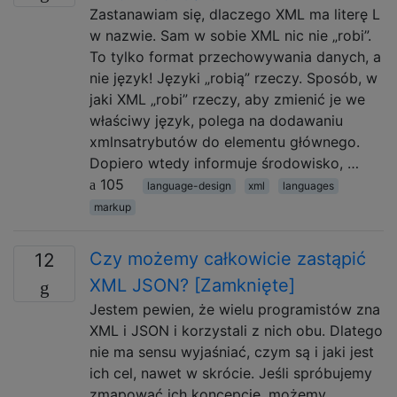
Zastanawiam się, dlaczego XML ma literę L
w nazwie. Sam w sobie XML nic nie „robi”.
To tylko format przechowywania danych, a
nie język! Języki „robią” rzeczy. Sposób, w
jaki XML „robi” rzeczy, aby zmienić je we
właściwy język, polega na dodawaniu
xmlnsatrybutów do elementu głównego.
Dopiero wtedy informuje środowisko, …
105
language-design
xml
languages
markup
Czy możemy całkowicie zastąpić
12
XML JSON? [Zamknięte]
Jestem pewien, że wielu programistów zna
XML i JSON i korzystali z nich obu. Dlatego
nie ma sensu wyjaśniać, czym są i jaki jest
ich cel, nawet w skrócie. Jeśli spróbujemy
zmapować ich koncepcje, możemy