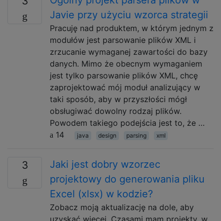
Ogólny projekt parsera plików w
3
Javie przy użyciu wzorca strategii
Pracuję nad produktem, w którym jednym z
modułów jest parsowanie plików XML i
zrzucanie wymaganej zawartości do bazy
danych. Mimo że obecnym wymaganiem
jest tylko parsowanie plików XML, chcę
zaprojektować mój moduł analizujący w
taki sposób, aby w przyszłości mógł
obsługiwać dowolny rodzaj plików.
Powodem takiego podejścia jest to, że …
14
java
design
parsing
xml
Jaki jest dobry wzorzec
3
projektowy do generowania pliku
Excel (xlsx) w kodzie?
Zobacz moją aktualizację na dole, aby
uzyskać więcej. Czasami mam projekty, w