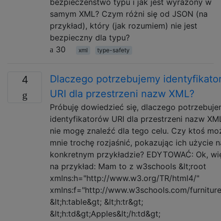
bezpieczeństwo typu i jak jest wyrażony w
samym XML? Czym różni się od JSON (na
przykład), który (jak rozumiem) nie jest
bezpieczny dla typu?
30
xml
type-safety
Dlaczego potrzebujemy identyfikato
4
URI dla przestrzeni nazw XML?
Próbuję dowiedzieć się, dlaczego potrzebuj
identyfikatorów URI dla przestrzeni nazw XML
nie mogę znaleźć dla tego celu. Czy ktoś mo
mnie trochę rozjaśnić, pokazując ich użycie n
konkretnym przykładzie? EDYTOWAĆ: Ok, wi
na przykład: Mam to z w3schools &lt;root
xmlns:h="http://www.w3.org/TR/html4/"
xmlns:f="http://www.w3schools.com/furniture
&lt;h:table&gt; &lt;h:tr&gt;
&lt;h:td&gt;Apples&lt;/h:td&gt;