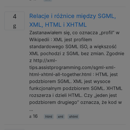
Relacje i różnice między SGML,
4
XML, HTML i XHTML
Zastanawiałem się, co oznacza „profil” w
Wikipedii : XML jest profilem
standardowego SGML ISO, a większość
XML pochodzi z SGML bez zmian. Zgodnie
z http://xml-
tips.assistprogramming.com/sgml-xml-
html-xhtml-all-together.html : HTML jest
podzbiorem SGML. XML jest wysoce
funkcjonalnym podzbiorem SGML. XHTML
rozszerza i dzieli HTML. Czy „jeden jest
podzbiorem drugiego” oznacza, że ​​kod w
…
16
html
xml
xhtml