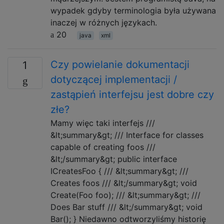
wypadek gdyby terminologia była używana
inaczej w różnych językach.
20
java
xml
Czy powielanie dokumentacji
1
dotyczącej implementacji /
zastąpień interfejsu jest dobre czy
złe?
Mamy więc taki interfejs ///
&lt;summary&gt; /// Interface for classes
capable of creating foos ///
&lt;/summary&gt; public interface
ICreatesFoo { /// &lt;summary&gt; ///
Creates foos /// &lt;/summary&gt; void
Create(Foo foo); /// &lt;summary&gt; ///
Does Bar stuff /// &lt;/summary&gt; void
Bar(); } Niedawno odtworzyliśmy historię