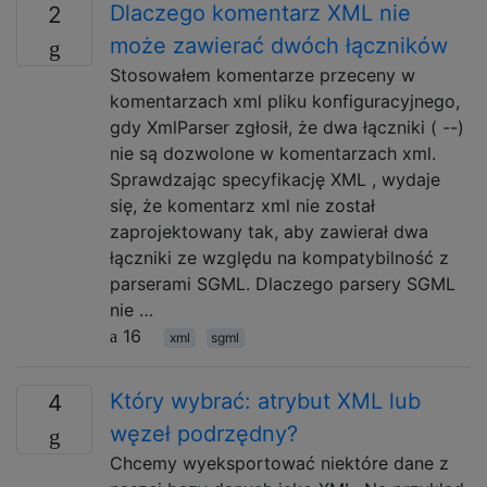
Dlaczego komentarz XML nie
2
może zawierać dwóch łączników
Stosowałem komentarze przeceny w
komentarzach xml pliku konfiguracyjnego,
gdy XmlParser zgłosił, że dwa łączniki ( --)
nie są dozwolone w komentarzach xml.
Sprawdzając specyfikację XML , wydaje
się, że komentarz xml nie został
zaprojektowany tak, aby zawierał dwa
łączniki ze względu na kompatybilność z
parserami SGML. Dlaczego parsery SGML
nie …
16
xml
sgml
Który wybrać: atrybut XML lub
4
węzeł podrzędny?
Chcemy wyeksportować niektóre dane z