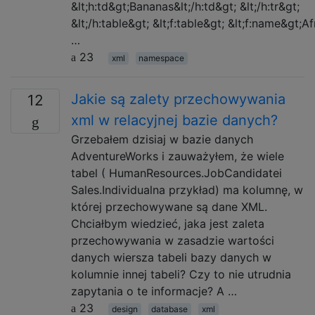
&lt;h:td&gt;Bananas&lt;/h:td&gt; &lt;/h:tr&gt;
&lt;/h:table&gt; &lt;f:table&gt; &lt;f:name&gt;Af
…
23
xml
namespace
Jakie są zalety przechowywania
12
xml w relacyjnej bazie danych?
Grzebałem dzisiaj w bazie danych
AdventureWorks i zauważyłem, że wiele
tabel ( HumanResources.JobCandidatei
Sales.Individualna przykład) ma kolumnę, w
której przechowywane są dane XML.
Chciałbym wiedzieć, jaka jest zaleta
przechowywania w zasadzie wartości
danych wiersza tabeli bazy danych w
kolumnie innej tabeli? Czy to nie utrudnia
zapytania o te informacje? A …
23
design
database
xml