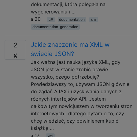
dokumentacji, która polegała na
wygenerowaniu i …
20
c#
documentation
xml
documentation-generation
Jakie znaczenie ma XML w
2
świecie JSON?
Jak ważna jest nauka języka XML, gdy
JSON jest w stanie zrobić prawie
wszystko, czego potrzebuję?
Powiedziawszy to, używam JSON głównie
do żądań AJAX i uzyskiwania danych z
różnych interfejsów API. Jestem
całkowitym nowicjuszem w tworzeniu stron
internetowych i dlatego pytam o to, czy
chcę wiedzieć, czy powinienem kupić
książkę …
17
xml