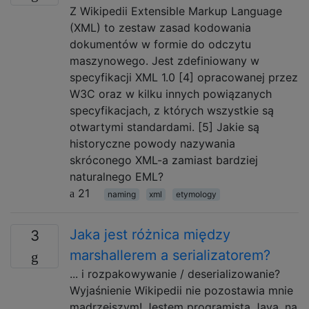
Z Wikipedii Extensible Markup Language
(XML) to zestaw zasad kodowania
dokumentów w formie do odczytu
maszynowego. Jest zdefiniowany w
specyfikacji XML 1.0 [4] opracowanej przez
W3C oraz w kilku innych powiązanych
specyfikacjach, z których wszystkie są
otwartymi standardami. [5] Jakie są
historyczne powody nazywania
skróconego XML-a zamiast bardziej
naturalnego EML?
21
naming
xml
etymology
Jaka jest różnica między
3
marshallerem a serializatorem?
... i rozpakowywanie / deserializowanie?
Wyjaśnienie Wikipedii nie pozostawia mnie
mądrzejszym! Jestem programistą Java, na