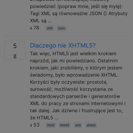
powiedzieć (popraw mnie, jeśli się mylę):
Tagi XML są równoważne JSON {} Atrybuty
XML są …
78
xml
json
Dlaczego nie XHTML5?
5
Tak więc, HTML5 jest wielkim krokiem
naprzód, jak mi powiedziano. Ostatnim
krokiem, jaki zrobiliśmy, o którym jestem
świadomy, było wprowadzenie XHTML.
Korzyści były oczywiste: prostota,
surowość, możliwość korzystania ze
standardowych parserów i generatorów
XML do pracy ze stronami internetowymi i
tak dalej. Jak dziwne i frustrujące jest to,
że HTML5 …
53
html
html5
xml
xhtml