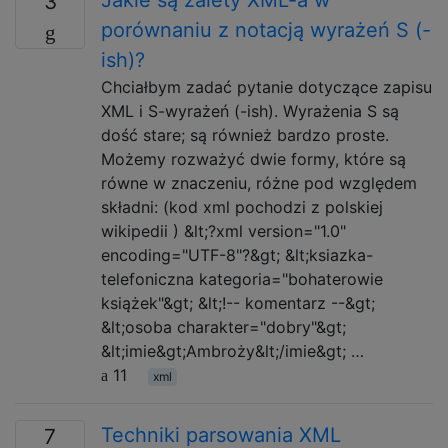
Jakie są zalety XML-a w
3
porównaniu z notacją wyrażeń S (-
ish)?
Chciałbym zadać pytanie dotyczące zapisu
XML i S-wyrażeń (-ish). Wyrażenia S są
dość stare; są również bardzo proste.
Możemy rozważyć dwie formy, które są
równe w znaczeniu, różne pod względem
składni: (kod xml pochodzi z polskiej
wikipedii ) &lt;?xml version="1.0"
encoding="UTF-8"?&gt; &lt;ksiazka-
telefoniczna kategoria="bohaterowie
książek"&gt; &lt;!-- komentarz --&gt;
&lt;osoba charakter="dobry"&gt;
&lt;imie&gt;Ambroży&lt;/imie&gt; …
11
xml
Techniki parsowania XML
7