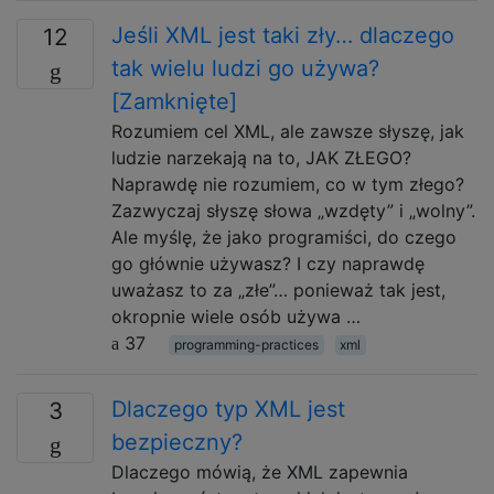
Jeśli XML jest taki zły… dlaczego
12
tak wielu ludzi go używa?
[Zamknięte]
Rozumiem cel XML, ale zawsze słyszę, jak
ludzie narzekają na to, JAK ZŁEGO?
Naprawdę nie rozumiem, co w tym złego?
Zazwyczaj słyszę słowa „wzdęty” i „wolny”.
Ale myślę, że jako programiści, do czego
go głównie używasz? I czy naprawdę
uważasz to za „złe”… ponieważ tak jest,
okropnie wiele osób używa …
37
programming-practices
xml
Dlaczego typ XML jest
3
bezpieczny?
Dlaczego mówią, że XML zapewnia