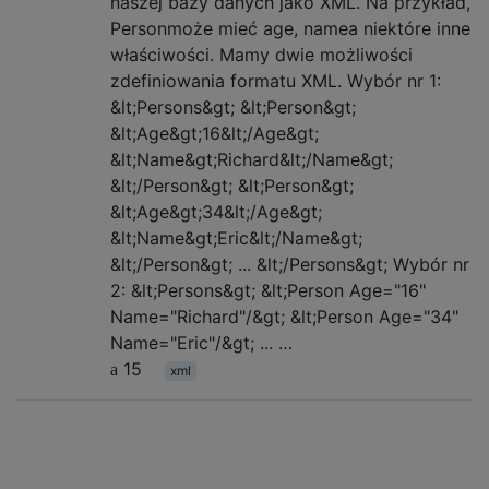
naszej bazy danych jako XML. Na przykład,
Personmoże mieć age, namea niektóre inne
właściwości. Mamy dwie możliwości
zdefiniowania formatu XML. Wybór nr 1:
&lt;Persons&gt; &lt;Person&gt;
&lt;Age&gt;16&lt;/Age&gt;
&lt;Name&gt;Richard&lt;/Name&gt;
&lt;/Person&gt; &lt;Person&gt;
&lt;Age&gt;34&lt;/Age&gt;
&lt;Name&gt;Eric&lt;/Name&gt;
&lt;/Person&gt; ... &lt;/Persons&gt; Wybór nr
2: &lt;Persons&gt; &lt;Person Age="16"
Name="Richard"/&gt; &lt;Person Age="34"
Name="Eric"/&gt; ... …
15
xml