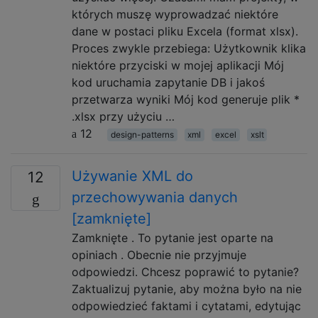
których muszę wyprowadzać niektóre
dane w postaci pliku Excela (format xlsx).
Proces zwykle przebiega: Użytkownik klika
niektóre przyciski w mojej aplikacji Mój
kod uruchamia zapytanie DB i jakoś
przetwarza wyniki Mój kod generuje plik *
.xlsx przy użyciu …
12
design-patterns
xml
excel
xslt
Używanie XML do
12
przechowywania danych
[zamknięte]
Zamknięte . To pytanie jest oparte na
opiniach . Obecnie nie przyjmuje
odpowiedzi. Chcesz poprawić to pytanie?
Zaktualizuj pytanie, aby można było na nie
odpowiedzieć faktami i cytatami, edytując