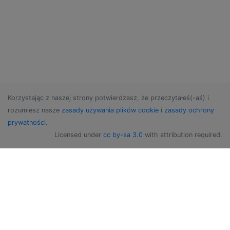
Korzystając z naszej strony potwierdzasz, że przeczytałeś(-aś) i
rozumiesz nasze
zasady używania plików cookie
i
zasady ochrony
prywatności
.
Licensed under
cc by-sa 3.0
with attribution required.