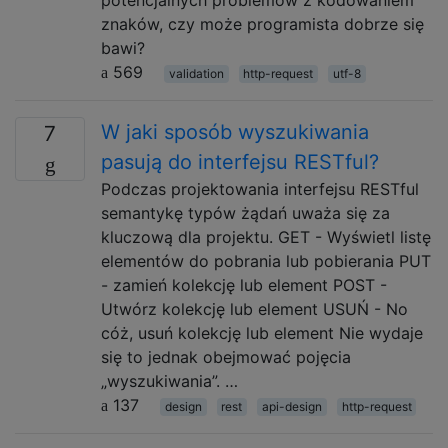
potencjalnych problemów z kodowaniem
znaków, czy może programista dobrze się
bawi?
569
validation
http-request
utf-8
W jaki sposób wyszukiwania
7
pasują do interfejsu RESTful?
Podczas projektowania interfejsu RESTful
semantykę typów żądań uważa się za
kluczową dla projektu. GET - Wyświetl listę
elementów do pobrania lub pobierania PUT
- zamień kolekcję lub element POST -
Utwórz kolekcję lub element USUŃ - No
cóż, usuń kolekcję lub element Nie wydaje
się to jednak obejmować pojęcia
„wyszukiwania”. …
137
design
rest
api-design
http-request