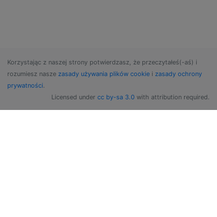
Korzystając z naszej strony potwierdzasz, że przeczytałeś(-aś) i
rozumiesz nasze
zasady używania plików cookie
i
zasady ochrony
prywatności
.
Licensed under
cc by-sa 3.0
with attribution required.