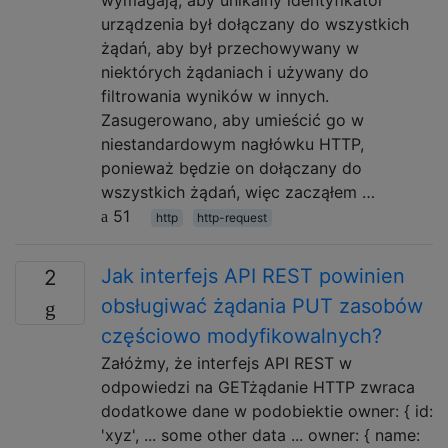
wymagają, aby unikalny identyfikator
urządzenia był dołączany do wszystkich
żądań, aby był przechowywany w
niektórych żądaniach i używany do
filtrowania wyników w innych.
Zasugerowano, aby umieścić go w
niestandardowym nagłówku HTTP,
ponieważ będzie on dołączany do
wszystkich żądań, więc zacząłem …
51
http
http-request
Jak interfejs API REST powinien
2
obsługiwać żądania PUT zasobów
częściowo modyfikowalnych?
Załóżmy, że interfejs API REST w
odpowiedzi na GETżądanie HTTP zwraca
dodatkowe dane w podobiektie owner: { id:
'xyz', ... some other data ... owner: { name: