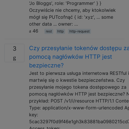
'Jo Bloggs', role: 'Programmer' } }
Oczywiście nie chcemy, aby ktokolwiek
mógł się PUTcofnąć { id: 'xyz', ... some
other data ... owner: …
46
rest
http
http-request
Czy przesyłanie tokenów dostępu z
3
pomocą nagłówków HTTP jest
bezpieczne?
Jest to pierwsza usługa internetowa RESTful 
martwię się o kwestie bezpieczeństwa. Czy
przesyłanie mojego tokena dostępowego za
pomocą nagłówków HTTP jest bezpieczne? 
przykład: POST /v1/i/resource HTTP/1.1 Conte
Type: application/x-www-form-urlencoded Ap
key:
5cac3297f0d9f46e1gh3k83881ba0980215cd
Access_token: