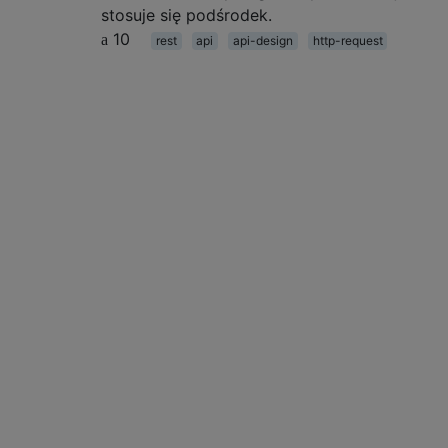
stosuje się podśrodek.
10
rest
api
api-design
http-request