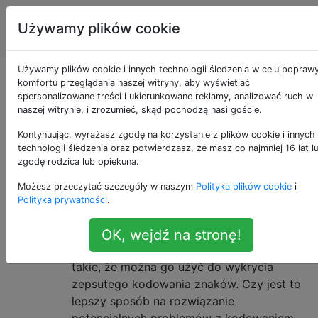
Inżynieria
Tagi
Używamy plików cookie
Account
oprogramowania
Używamy plików cookie i innych technologii śledzenia w celu popraw
Pytania otagowane
komfortu przeglądania naszej witryny, aby wyświetlać
spersonalizowane treści i ukierunkowane reklamy, analizować ruch w
naszej witrynie, i zrozumieć, skąd pochodzą nasi goście.
jako http-request
Kontynuując, wyrażasz zgodę na korzystanie z plików cookie i innych
technologii śledzenia oraz potwierdzasz, że masz co najmniej 16 lat l
Czy użycie „utf8 = ✓” jest lepsze
1
zgodę rodzica lub opiekuna.
niż „utf8 = true”?
Możesz przeczytać szczegóły w naszym
Polityka plików cookie
i
Ostatnio widziałem kilka identyfikatorów
Polityka prywatności
.
URI zawierających parametr zapytania
„utf8 = ✓”. Moje pierwsze wrażenie (po
OK, wejdź na stronę!
pomyśle „mmm, wygląda świetnie”) było
takie, że można go użyć do wykrycia
zepsutego kodowania znaków. Czy jest to
lepszy sposób na rozwiązanie