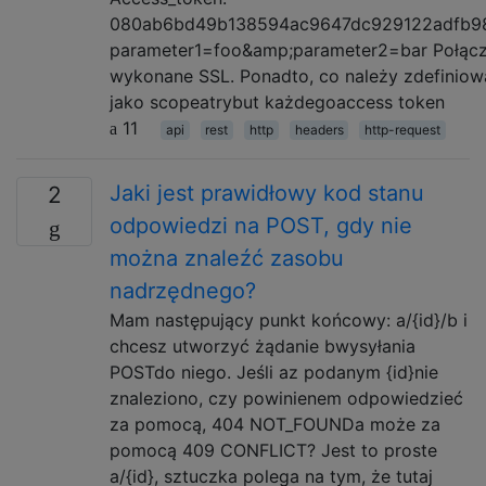
080ab6bd49b138594ac9647dc929122adfb9
parameter1=foo&amp;parameter2=bar Połącz
wykonane SSL. Ponadto, co należy zdefiniow
jako scopeatrybut każdegoaccess token
11
api
rest
http
headers
http-request
Jaki jest prawidłowy kod stanu
2
odpowiedzi na POST, gdy nie
można znaleźć zasobu
nadrzędnego?
Mam następujący punkt końcowy: a/{id}/b i
chcesz utworzyć żądanie bwysyłania
POSTdo niego. Jeśli az podanym {id}nie
znaleziono, czy powinienem odpowiedzieć
za pomocą, 404 NOT_FOUNDa może za
pomocą 409 CONFLICT? Jest to proste
a/{id}, sztuczka polega na tym, że tutaj