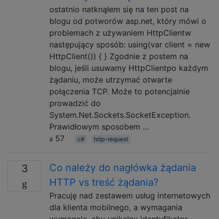
ostatnio natknąłem się na ten post na
blogu od potworów asp.net, który mówi o
problemach z używaniem HttpClientw
następujący sposób: using(var client = new
HttpClient()) { } Zgodnie z postem na
blogu, jeśli usuwamy HttpClientpo każdym
żądaniu, może utrzymać otwarte
połączenia TCP. Może to potencjalnie
prowadzić do
System.Net.Sockets.SocketException.
Prawidłowym sposobem …
57
c#
http-request
Co należy do nagłówka żądania
3
HTTP vs treść żądania?
Pracuję nad zestawem usług internetowych
dla klienta mobilnego, a wymagania