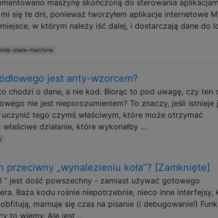
plementowano maszynę skończoną do sterowania aplikacjam
ą mi się te dni, ponieważ tworzyłem aplikacje internetowe 
iejsce, w którym należy iść dalej, i dostarczają dane do l
inite-state-machine
ódłowego jest anty-wzorcem?
 chodzi o dane, a nie kod. Biorąc to pod uwagę, czy ten 
ego nie jest nieporozumieniem? To znaczy, jeśli istnieje j
ie uczynić tego czymś właściwym, które może otrzymać
właściwe działanie, które wykonałby …
n
rn przeciwny „wynalezieniu koła”? [Zamknięte]
el ” jest dość powszechny - zamiast używać gotowego
ra. Baza kodu rośnie niepotrzebnie, nieco inne interfejsy, 
 obfitują, marnuje się czas na pisanie (i debugowanie!) Funkc
y to wiemy. Ale jest …