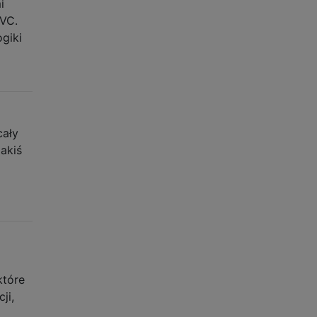
i
MVC.
ogiki
cały
akiś
które
ji,