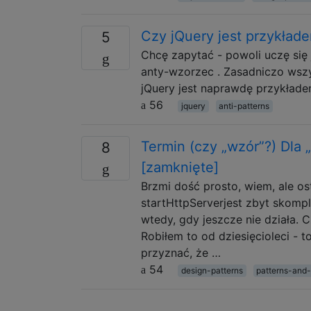
Czy jQuery jest przykład
5
Chcę zapytać - powoli uczę się 
anty-wzorzec . Zasadniczo wszys
jQuery jest naprawdę przykład
56
jquery
anti-patterns
Termin (czy „wzór”?) Dla „
8
[zamknięte]
Brzmi dość prosto, wiem, ale o
startHttpServerjest zbyt skomp
wtedy, gdy jeszcze nie działa.
Robiłem to od dziesięcioleci -
przyznać, że …
54
design-patterns
patterns-and-