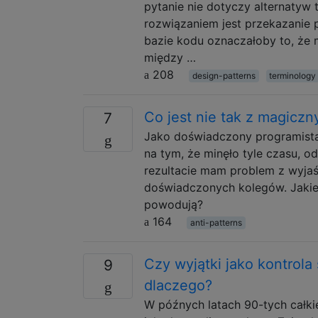
pytanie nie dotyczy alternatyw 
rozwiązaniem jest przekazanie p
bazie kodu oznaczałoby to, że 
między …
208
design-patterns
terminology
Co jest nie tak z magicz
7
Jako doświadczony programista
na tym, że minęło tyle czasu, 
rezultacie mam problem z wyjaś
doświadczonych kolegów. Jakie
powodują?
164
anti-patterns
Czy wyjątki jako kontrola
9
dlaczego?
W późnych latach 90-tych całk