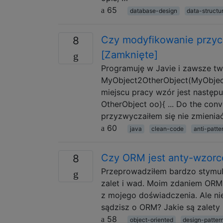
65
database-design
data-structu
Czy modyfikowanie przyc
8
[Zamknięte]
Programuję w Javie i zawsze tw
MyObject2OtherObject(MyObject 
miejscu pracy wzór jest następ
OtherObject oo){ ... Do the con
przyzwyczaiłem się nie zmienia
60
java
clean-code
anti-patte
Czy ORM jest anty-wzorc
8
Przeprowadziłem bardzo stymulu
zalet i wad. Moim zdaniem ORM 
z mojego doświadczenia. Ale ni
sądzisz o ORM? Jakie są zalety
58
object-oriented
design-patter