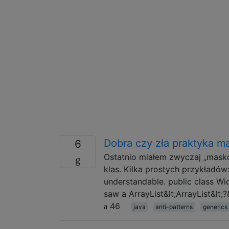
Dobra czy zła praktyka 
6
Ostatnio miałem zwyczaj „masko
klas. Kilka prostych przykładów
understandable. public class Wid
saw a ArrayList&lt;ArrayList&lt;
46
java
anti-patterns
generics