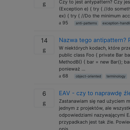
Czy to jest antypattern? Czy je
(Exception e) { try { //do somet
ex) { try { //Do the minimum acc
95
anti-patterns
exception-handl
Nazwa tego antipattern? 
14
W niektórych kodach, które prz
public class Foo { private Bar ba
MethodB() { bar = new Bar(); bar.
ponieważ …
68
object-oriented
terminology
EAV - czy to naprawdę źl
6
Zastanawiam się nad użyciem m
jednym z projektów, ale wszystk
odpowiedziami nazywającymi EA
przypadkach jest tak źle. Powi
opis, …