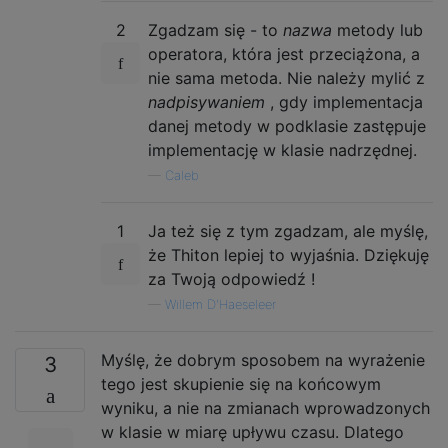
2
Zgadzam się - to
nazwa
metody lub
operatora, która jest przeciążona, a
nie sama metoda. Nie należy mylić z
nadpisywaniem
, gdy implementacja
danej metody w podklasie zastępuje
implementację w klasie nadrzędnej.
—
Caleb
1
Ja też się z tym zgadzam, ale myślę,
że Thiton lepiej to wyjaśnia. Dziękuję
za Twoją odpowiedź !
—
Willem D'Haeseleer
Myślę, że dobrym sposobem na wyrażenie
3
tego jest skupienie się na końcowym
wyniku, a nie na zmianach wprowadzonych
w klasie w miarę upływu czasu. Dlatego