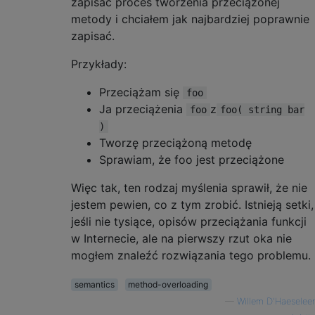
zapisać proces tworzenia przeciążonej
metody i chciałem jak najbardziej poprawnie
zapisać.
Przykłady:
Przeciążam się
foo
Ja przeciążenia
z
foo
foo( string bar
)
Tworzę przeciążoną metodę
Sprawiam, że foo jest przeciążone
Więc tak, ten rodzaj myślenia sprawił, że nie
jestem pewien, co z tym zrobić. Istnieją setki,
jeśli nie tysiące, opisów przeciążania funkcji
w Internecie, ale na pierwszy rzut oka nie
mogłem znaleźć rozwiązania tego problemu.
semantics
method-overloading
—
Willem D'Haeseleer