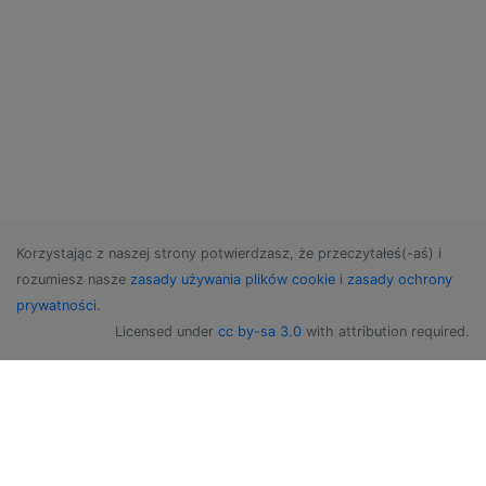
Korzystając z naszej strony potwierdzasz, że przeczytałeś(-aś) i
rozumiesz nasze
zasady używania plików cookie
i
zasady ochrony
prywatności
.
Licensed under
cc by-sa 3.0
with attribution required.