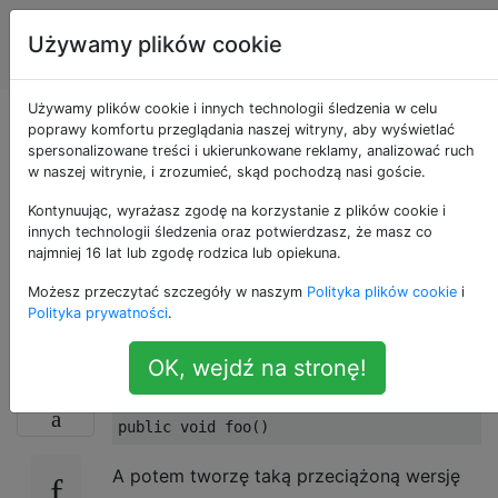
Inżynieria
Tagi
Używamy plików cookie
Account
oprogramowania
Używamy plików cookie i innych technologii śledzenia w celu
Czy jedna metoda
poprawy komfortu przeglądania naszej witryny, aby wyświetlać
spersonalizowane treści i ukierunkowane reklamy, analizować ruch
w naszej witrynie, i zrozumieć, skąd pochodzą nasi goście.
przeciąża drugą, czy
Kontynuując, wyrażasz zgodę na korzystanie z plików cookie i
obie metody są
innych technologii śledzenia oraz potwierdzasz, że masz co
najmniej 16 lat lub zgodę rodzica lub opiekuna.
„przeciążone”
Możesz przeczytać szczegóły w naszym
Polityka plików cookie
i
Polityka prywatności
.
OK, wejdź na stronę!
Jeśli utworzę tę metodę
13
A potem tworzę taką przeciążoną wersję