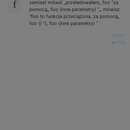
zamiast mówić „przeładowałem„ foo ”za
pomocą„ foo (inne parametry) ”,„ mówisz
”foo to funkcja przeciążona, za pomocą„
foo () ”i„ foo (inne parametry) ”.
—
mjfgates
źródło