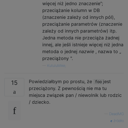
więcej niż jedno znaczenie”;
przeciążanie kolumn w DB
(znaczenie zależy od innych pól),
przeciążanie parametrów (znaczenie
zależy od innych parametrów) itp.
Jedna metoda nie przeciąża żadnej
innej, ale jeśli istnieje więcej niż jedna
metoda o jednej
nazwie
, nazwa to „
przeciążony ".
—
KutuluMike,
Powiedziałbym po prostu, że
jest
15
foo
przeciążony. Z pewnością nie ma tu
miejsca związek pan / niewolnik lub rodzic
/ dziecko.
—
DeadMG
źródło