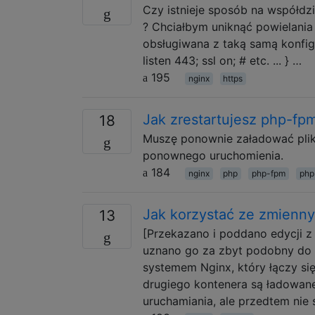
Czy istnieje sposób na współdzi
? Chciałbym uniknąć powielania
obsługiwana z taką samą konfigur
listen 443; ssl on; # etc. ... } …
195
nginx
https
Jak zrestartujesz php-fp
18
Muszę ponownie załadować plik 
ponownego uruchomienia.
184
nginx
php
php-fpm
php
Jak korzystać ze zmienn
13
[Przekazano i poddano edycji z
uznano go za zbyt podobny do 
systemem Nginx, który łączy si
drugiego kontenera są ładowan
uruchamiania, ale przedtem nie 