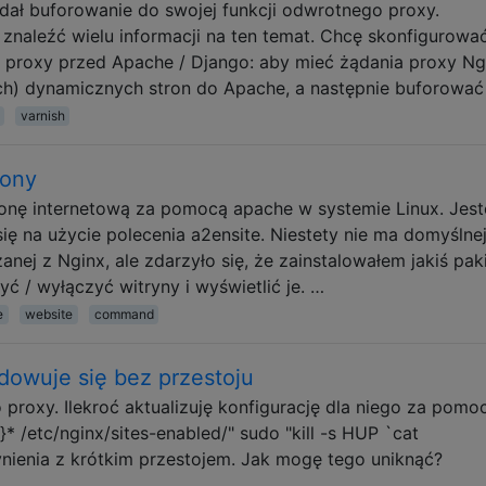
odał buforowanie do swojej funkcji odwrotnego proxy.
 znaleźć wielu informacji na ten temat. Chcę skonfigurowa
 proxy przed Apache / Django: aby mieć żądania proxy Ng
kich) dynamicznych stron do Apache, a następnie buforowa
varnish
rony
ronę internetową za pomocą apache w systemie Linux. Jes
ę na użycie polecenia a2ensite. Niestety nie ma domyślne
j z Nginx, ale zdarzyło się, że zainstalowałem jakiś pak
yć / wyłączyć witryny i wyświetlić je. …
e
website
command
dowuje się bez przestoju
roxy. Ilekroć aktualizuję konfigurację dla niego za pomo
* /etc/nginx/sites-enabled/" sudo "kill -s HUP `cat
ynienia z krótkim przestojem. Jak mogę tego uniknąć?