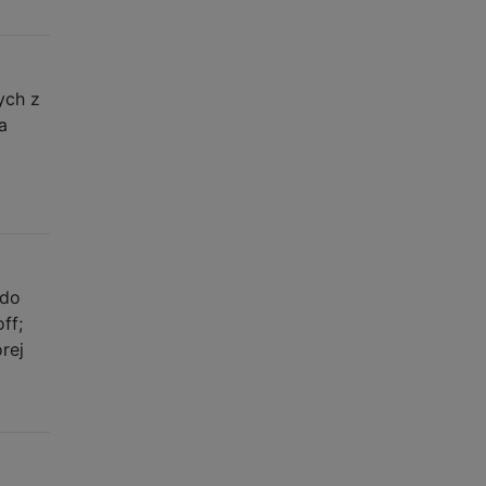
ych z
a
odo
ff;
rej