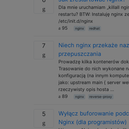
Dla mnie uruchamiam „killall ngi
restartu? BTW: Instaluję nginx ze
/etc/init.d/nginx
95
nginx
redhat
Niech nginx przekaże na
7
przepuszczania
Prowadzę kilka kontenerów dok
Trasowanie do nich wykonane n
konfiguracją (na innym kompute
jako: upstream main { server web
rzeczywisty opis hosta …
89
nginx
reverse-proxy
Wyłącz buforowanie podc
5
Nginx (dla programistów)