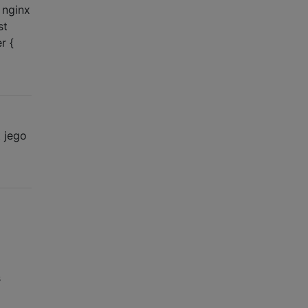
 nginx
st
r {
 jego
s