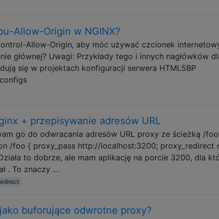
ępu-Allow-Origin w NGINX?
ontrol-Allow-Origin, aby móc używać czcionek internetow
ie głównej? Uwagi: Przykłady tego i innych nagłówków dl
dują się w projektach konfiguracji serwera HTML5BP
configs
ginx + przepisywanie adresów URL
żywam go do odwracania adresów URL proxy ze ścieżką /fo
n /foo { proxy_pass http://localhost:3200; proxy_redirect o
Działa to dobrze, ale mam aplikację na porcie 3200, dla któ
ał . To znaczy …
edirect
jako buforujące odwrotne proxy?