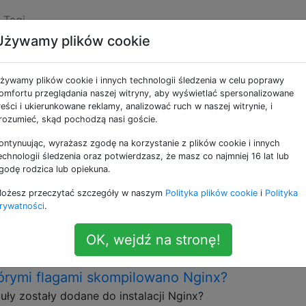
Tagi
Używamy plików cookie
e jako nginx
żywamy plików cookie i innych technologii śledzenia w celu poprawy
omfortu przeglądania naszej witryny, aby wyświetlać spersonalizowane
er HTTP, odwrotne proxy, proxy strumieniowe TCP i proxy p
reści i ukierunkowane reklamy, analizować ruch w naszej witrynie, i
rozumieć, skąd pochodzą nasi goście.
ogę przepisać wszystkie żądania HTTP na https
ontynuując, wyrażasz zgodę na korzystanie z plików cookie i innych
echnologii śledzenia oraz potwierdzasz, że masz co najmniej 16 lat lub
nia HTTP na moim serwerze internetowym na żądania https
godę rodzica lub opiekuna.
ści: serwer { słuchaj 80; Lokalizacja / { przepisać ^ (. *) 
ożesz przeczytać szczegóły w naszym
Polityka plików cookie
i
Polityka
 Jednym z problemów jest to, że usuwa wszystkie informacj
rywatności
.
om/folder). Jak mogę przepisać powyższe, aby …
OK, wejdź na stronę!
órymi flagami skompilowano Nginx?
ły zostały dodane do instalacji Nginx?