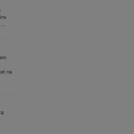
ć
inx
ć …
tem
j
iet na
cą