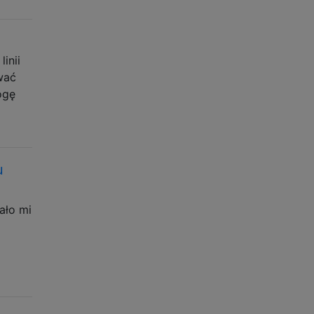
inii
wać
ogę
u
ało mi