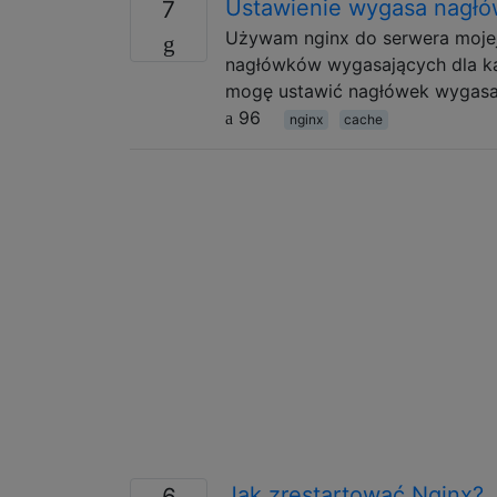
Ustawienie wygasa nagłów
7
Używam nginx do serwera mojej 
nagłówków wygasających dla każ
mogę ustawić nagłówek wygasają
96
nginx
cache
Jak zrestartować Nginx?
6