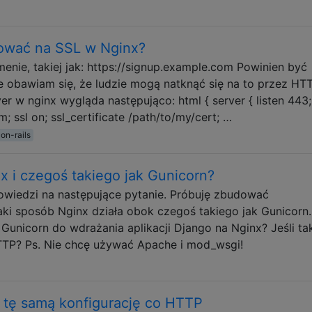
rować na SSL w Nginx?
enie, takiej jak: https://signup.example.com Powinien być
e obawiam się, że ludzie mogą natknąć się na to przez HTT
er w nginx wygląda następująco: html { server { listen 443;
 ssl on; ssl_certificate /path/to/my/cert; …
on-rails
x i czegoś takiego jak Gunicorn?
wiedzi na następujące pytanie. Próbuję zbudować
aki sposób Nginx działa obok czegoś takiego jak Gunicorn
 Gunicorn do wdrażania aplikacji Django na Nginx? Jeśli ta
TTP? Ps. Nie chcę używać Apache i mod_wsgi!
 tę samą konfigurację co HTTP