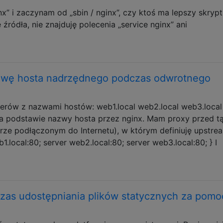
nx” i zaczynam od „sbin / nginx”, czy ktoś ma lepszy skrypt
 źródła, nie znajduję polecenia „service nginx” ani
zwę hosta nadrzędnego podczas odwrotnego
erów z nazwami hostów: web1.local web2.local web3.local
a podstawie nazwy hosta przez nginx. Mam proxy przed t
rze podłączonym do Internetu), w którym definiuję upstre
1.local:80; server web2.local:80; server web3.local:80; } I
zas udostępniania plików statycznych za pomo