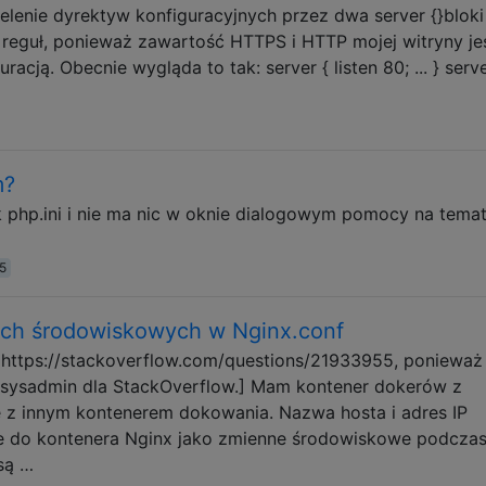
elenie dyrektyw konfiguracyjnych przez dwa server {}bloki
 reguł, ponieważ zawartość HTTPS i HTTP mojej witryny je
acją. Obecnie wygląda to tak: server { listen 80; ... } serve
m?
php.ini i nie ma nic w oknie dialogowym pomocy na temat
5
ych środowiskowych w Nginx.conf
 https://stackoverflow.com/questions/21933955, ponieważ
sysadmin dla StackOverflow.] Mam kontener dokerów z
ę z innym kontenerem dokowania. Nazwa hosta i adres IP
e do kontenera Nginx jako zmienne środowiskowe podcza
są …