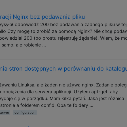
acji Nginx bez podawania pliku
syłał odpowiedź 200 bez podawania żadnego pliku w tej l
hello Czy mogę to zrobić za pomocą Nginx? Nie chcę poda
dpowiedział 200 (po prostu rejestruję żądanie). Wiem, że m
o samo, ale robienie …
nia stron dostępnych w porównaniu do katalog
waniu Linuksa, ale żaden nie używa nginx. Zadanie poleg
obciążenia dla serwera aplikacji. Użyłem apt-get, aby
ydaje się w porządku. Mam kilka pytań. Jaka jest różnica
tronie a folderem conf.d. Oba te foldery …
erver
configuration