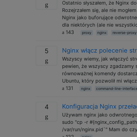
Ostatnio słyszałem, że Nginx d
Rozejrzałem się, ale nie mogłem
Nginx jako buforujące odwrotne
dla niektórych (ale nie wszyst
143
proxy
nginx
reverse-proxy
Nginx włącz polecenie st
5
Wszyscy wiemy, jak włączyć st
pewien, że wszyscy zgadzamy si
równoważnej komendy dostarczane
Ubuntu, który pozwolił mi włącz
131
nginx
command-line-interfac
Konfiguracja Nginx przeła
4
Używam nginx jako odwrotnego p
sudo "cp -r #{nginx_config_path}
/var/run/nginx.pid`" Mam do cz
122