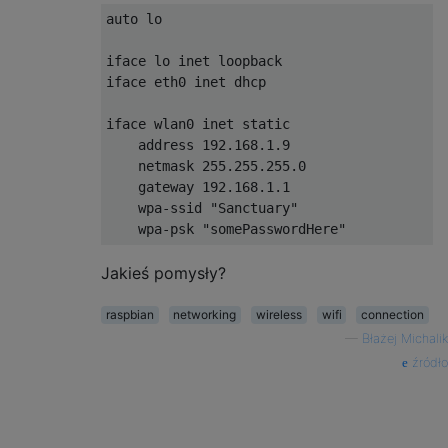
auto lo

iface lo inet loopback

iface eth0 inet dhcp

iface wlan0 inet static

    address 192.168.1.9

    netmask 255.255.255.0

    gateway 192.168.1.1

    wpa-ssid "Sanctuary"

Jakieś pomysły?
raspbian
networking
wireless
wifi
connection
—
Błażej Michalik
źródło