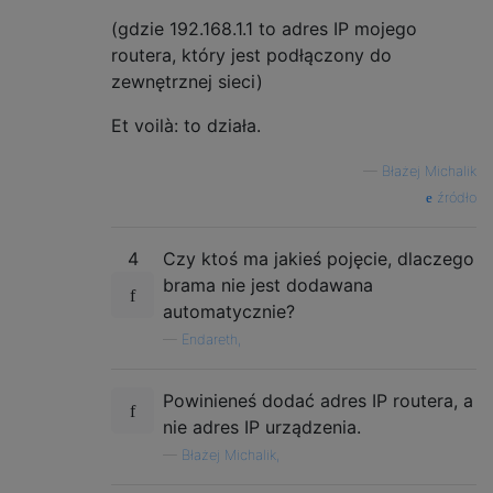
(gdzie 192.168.1.1 to adres IP mojego
routera, który jest podłączony do
zewnętrznej sieci)
Et voilà: to działa.
—
Błażej Michalik
źródło
4
Czy ktoś ma jakieś pojęcie, dlaczego
brama nie jest dodawana
automatycznie?
—
Endareth,
Powinieneś dodać adres IP routera, a
nie adres IP urządzenia.
—
Błażej Michalik,