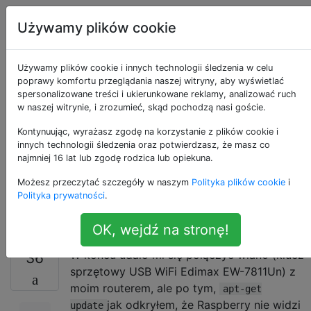
Raspberry Pi
Tagi
Account
Używamy plików cookie
„Połącz: sieć jest
Używamy plików cookie i innych technologii śledzenia w celu
poprawy komfortu przeglądania naszej witryny, aby wyświetlać
spersonalizowane treści i ukierunkowane reklamy, analizować ruch
nieosiągalna” na
w naszej witrynie, i zrozumieć, skąd pochodzą nasi goście.
działającym
Kontynuując, wyrażasz zgodę na korzystanie z plików cookie i
innych technologii śledzenia oraz potwierdzasz, że masz co
najmniej 16 lat lub zgodę rodzica lub opiekuna.
(podłączonym)
Możesz przeczytać szczegóły w naszym
Polityka plików cookie
i
interfejsie wlan0
Polityka prywatności
.
OK, wejdź na stronę!
W końcu udało mi się połączyć wlan0 (klucz
36
sprzętowy USB WiFi Edimax EW-7811Un) z
moim routerem, ale po tym,
apt-get
jak odkryłem, że Raspberry nie widzi
update