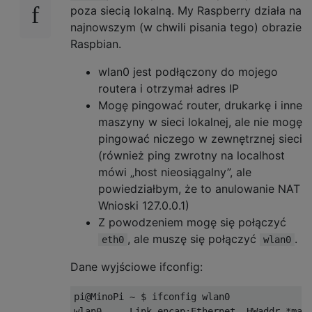
poza siecią lokalną. My Raspberry działa na
najnowszym (w chwili pisania tego) obrazie
Raspbian.
wlan0 jest podłączony do mojego
routera i otrzymał adres IP
Mogę pingować router, drukarkę i inne
maszyny w sieci lokalnej, ale nie mogę
pingować niczego w zewnętrznej sieci
(również ping zwrotny na localhost
mówi „host nieosiągalny”, ale
powiedziałbym, że to anulowanie NAT
Wnioski 127.0.0.1)
Z powodzeniem mogę się połączyć
, ale muszę się połączyć
.
eth0
wlan0
Dane wyjściowe ifconfig:
pi@MinoPi ~ $ ifconfig wlan0

wlan0     Link encap:Ethernet  HWaddr *maca