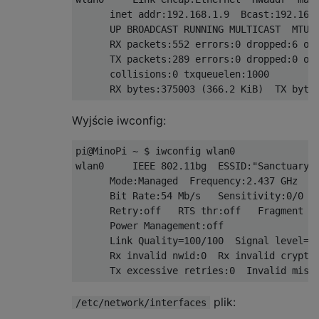
      inet addr:192.168.1.9  Bcast:192.168.
      UP BROADCAST RUNNING MULTICAST  MTU:1
      RX packets:552 errors:0 dropped:6 ove
      TX packets:289 errors:0 dropped:0 ove
      collisions:0 txqueuelen:1000

Wyjście iwconfig:
pi@MinoPi ~ $ iwconfig wlan0

wlan0     IEEE 802.11bg  ESSID:"Sanctuary" 
      Mode:Managed  Frequency:2.437 GHz  Ac
      Bit Rate:54 Mb/s   Sensitivity:0/0

      Retry:off   RTS thr:off   Fragment th
      Power Management:off

      Link Quality=100/100  Signal level=10
      Rx invalid nwid:0  Rx invalid crypt:0
plik:
/etc/network/interfaces