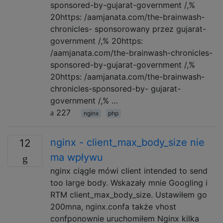
sponsored-by-gujarat-government /,%
20https: /aamjanata.com/the-brainwash-
chronicles- sponsorowany przez gujarat-
government /,% 20https:
/aamjanata.com/the-brainwash-chronicles-
sponsored-by-gujarat-government /,%
20https: /aamjanata.com/the-brainwash-
chronicles-sponsored-by- gujarat-
government /,% …
227
nginx
php
nginx - client_max_body_size nie
12
ma wpływu
nginx ciągle mówi client intended to send
too large body. Wskazały mnie Googling i
RTM client_max_body_size. Ustawiłem go
200mna, nginx.confa także vhost
confponownie uruchomiłem Nginx kilka