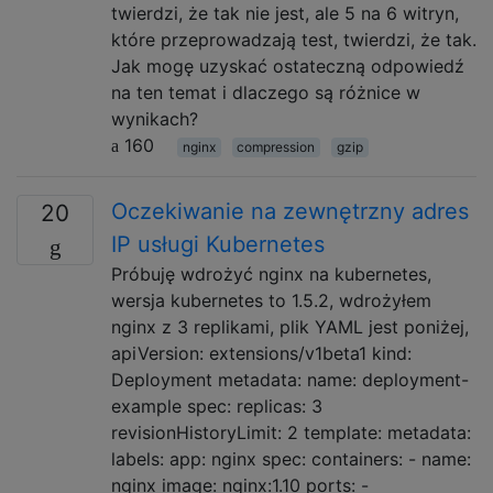
twierdzi, że tak nie jest, ale 5 na 6 witryn,
które przeprowadzają test, twierdzi, że tak.
Jak mogę uzyskać ostateczną odpowiedź
na ten temat i dlaczego są różnice w
wynikach?
160
nginx
compression
gzip
Oczekiwanie na zewnętrzny adres
20
IP usługi Kubernetes
Próbuję wdrożyć nginx na kubernetes,
wersja kubernetes to 1.5.2, wdrożyłem
nginx z 3 replikami, plik YAML jest poniżej,
apiVersion: extensions/v1beta1 kind:
Deployment metadata: name: deployment-
example spec: replicas: 3
revisionHistoryLimit: 2 template: metadata:
labels: app: nginx spec: containers: - name:
nginx image: nginx:1.10 ports: -