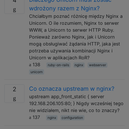
4
wdrożony razem z Nginx?
Chciałbym poznać różnicę między Nginx a
Unicorn. O ile rozumiem, Nginx to serwer
WWW, a Unicorn to serwer HTTP Ruby.
Ponieważ zarówno Nginx, jak i Unicorn
mogą obsługiwać żądania HTTP, jaka jest
potrzeba używania kombinacji Nginx i
Unicorn w aplikacjach RoR?
138
ruby-on-rails
nginx
webserver
unicorn
Co oznacza upstream w nginx?
2
upstream app_front_static { server
192.168.206.105:80; } Nigdy wcześniej tego
nie widziałem, nikt nie wie, co to znaczy?
137
nginx
configuration