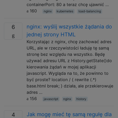
containerPort: 80 a teraz chcę ujawnić …
160
nginx
kubernetes
load-balancing
nginx: wyślij wszystkie żądania do
6
jednej strony HTML
Korzystając z nginx, chcę zachować adres
URL, ale w rzeczywistości ładuję tę samą
stronę bez względu na wszystko. Będę
używać adresu URL z History.getState()do
kierowania żądań w mojej aplikacji
javascript. Wygląda na to, że powinno to
być proste? location / { rewrite (.*)
base.html break; } działa, ale przekierowuje
adres …
156
javascript
nginx
history
Jak mogę mieć tę samą regułę dla
4