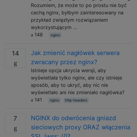
Rozumiem, że może to po prostu nie być
cechą nginx, byłbym zainteresowany na
przykład zwięzłym rozwiązaniem
wykorzystującym …
148
nginx
Jak zmienić nagłówek serwera
14
zwracany przez nginx?
Istnieje opcja ukrycia wersji, aby
wyświetlała tylko nginx, ale czy istnieje
sposób, aby to ukryć, aby nic nie
wyświetlało ani nie zmieniało nagłówka?
141
nginx
http-headers
NGINX do odwrócenia gniazd
7
sieciowych proxy ORAZ włączenia
SSL (wss: //)?