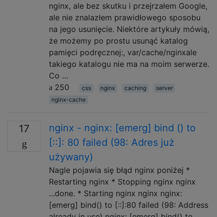
nginx, ale bez skutku i przejrzałem Google,
ale nie znalazłem prawidłowego sposobu
na jego usunięcie. Niektóre artykuły mówią,
że możemy po prostu usunąć katalog
pamięci podręcznej:, var/cache/nginxale
takiego katalogu nie ma na moim serwerze.
Co …
250
css
nginx
caching
server
nginx-cache
nginx - nginx: [emerg] bind () to
17
[::]: 80 failed (98: Adres już
używany)
Nagle pojawia się błąd nginx poniżej *
Restarting nginx * Stopping nginx nginx
...done. * Starting nginx nginx nginx:
[emerg] bind() to [::]:80 failed (98: Address
already in use) nginx: [emerg] bind() to