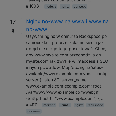
1003
node.js
nginx
concept
Nginx no-www na www i www na
17
no-www
Używam nginx w chmurze Rackspace po
samouczku i po przeszukaniu sieci i jak
dotąd nie mogę tego posortować. Chcę,
aby www.mysite.com przechodziła do
mysite.com jak zwykle w .htaccess z SEO i
innych powodów. Mój /etc/nginx/sites-
available/www.example.com.vhost config:
server { listen 80; server_name
www.example.com example.com; root
/var/www/www.example.com/web; if
($http_host != "www.example.com") { …
497
redirect
ubuntu
nginx
rackspace
no-www