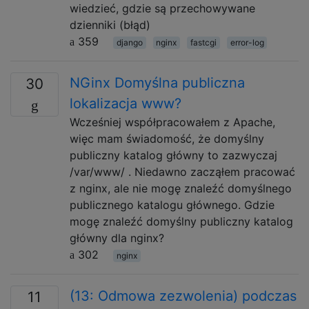
wiedzieć, gdzie są przechowywane
dzienniki (błąd)
359
django
nginx
fastcgi
error-log
NGinx Domyślna publiczna
30
lokalizacja www?
Wcześniej współpracowałem z Apache,
więc mam świadomość, że domyślny
publiczny katalog główny to zazwyczaj
/var/www/ . Niedawno zacząłem pracować
z nginx, ale nie mogę znaleźć domyślnego
publicznego katalogu głównego. Gdzie
mogę znaleźć domyślny publiczny katalog
główny dla nginx?
302
nginx
(13: Odmowa zezwolenia) podczas
11