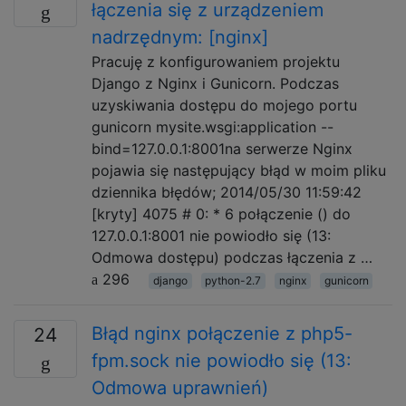
łączenia się z urządzeniem
nadrzędnym: [nginx]
Pracuję z konfigurowaniem projektu
Django z Nginx i Gunicorn. Podczas
uzyskiwania dostępu do mojego portu
gunicorn mysite.wsgi:application --
bind=127.0.0.1:8001na serwerze Nginx
pojawia się następujący błąd w moim pliku
dziennika błędów; 2014/05/30 11:59:42
[kryty] 4075 # 0: * 6 połączenie () do
127.0.0.1:8001 nie powiodło się (13:
Odmowa dostępu) podczas łączenia z …
296
django
python-2.7
nginx
gunicorn
Błąd nginx połączenie z php5-
24
fpm.sock nie powiodło się (13:
Odmowa uprawnień)