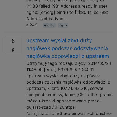
[::]:80 failed (98: Address already in use)
nginx: [emerg] bind() to [::]:80 failed (98:
Address already in …
249
ubuntu
nginx
upstream wysłał zbyt duży
8
nagłówek podczas odczytywania
nagłówka odpowiedzi z upstream
Otrzymuję tego rodzaju błędy: 2014/05/24
11:49:06 [error] 8376 # 0: * 54031
upstream wysłał zbyt duży nagłówek
podczas czytania nagłówka odpowiedzi z
upstream, klient: 107.21.193.210, serwer:
aamjanata.com, żądanie: „GET / the- pranie
mózgu-kroniki-sponsorowane-przez-
gujarat-rząd /,% 20https:
/aamjanata.com/the-brainwash-chronicles-