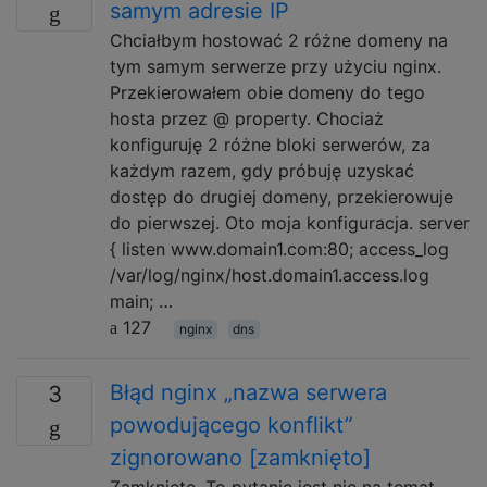
samym adresie IP
Chciałbym hostować 2 różne domeny na
tym samym serwerze przy użyciu nginx.
Przekierowałem obie domeny do tego
hosta przez @ property. Chociaż
konfiguruję 2 różne bloki serwerów, za
każdym razem, gdy próbuję uzyskać
dostęp do drugiej domeny, przekierowuje
do pierwszej. Oto moja konfiguracja. server
{ listen www.domain1.com:80; access_log
/var/log/nginx/host.domain1.access.log
main; …
127
nginx
dns
Błąd nginx „nazwa serwera
3
powodującego konflikt”
zignorowano [zamknięto]
Zamknięte. To pytanie jest nie na temat .