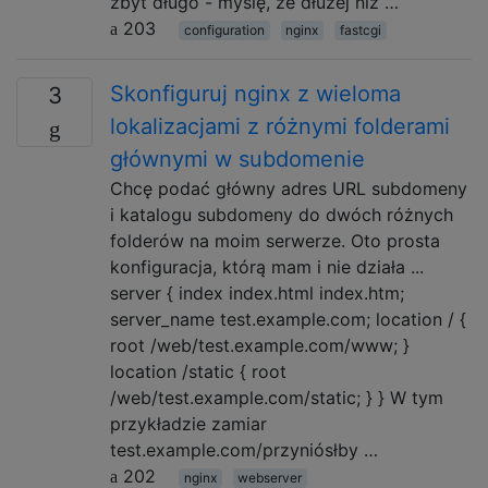
zbyt długo - myślę, że dłużej niż …
203
configuration
nginx
fastcgi
Skonfiguruj nginx z wieloma
3
lokalizacjami z różnymi folderami
głównymi w subdomenie
Chcę podać główny adres URL subdomeny
i katalogu subdomeny do dwóch różnych
folderów na moim serwerze. Oto prosta
konfiguracja, którą mam i nie działa ...
server { index index.html index.htm;
server_name test.example.com; location / {
root /web/test.example.com/www; }
location /static { root
/web/test.example.com/static; } } W tym
przykładzie zamiar
test.example.com/przyniósłby …
202
nginx
webserver