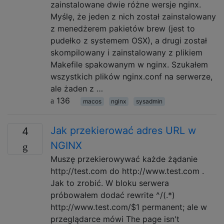
zainstalowane dwie różne wersje nginx.
Myślę, że jeden z nich został zainstalowany
z menedżerem pakietów brew (jest to
pudełko z systemem OSX), a drugi został
skompilowany i zainstalowany z plikiem
Makefile spakowanym w nginx. Szukałem
wszystkich plików nginx.conf na serwerze,
ale żaden z …
136
macos
nginx
sysadmin
Jak przekierować adres URL w
4
NGINX
Muszę przekierowywać każde żądanie
http://test.com do http://www.test.com .
Jak to zrobić. W bloku serwera
próbowałem dodać rewrite ^/(.*)
http://www.test.com/$1 permanent; ale w
przeglądarce mówi The page isn't