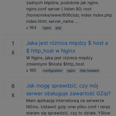
żadnych błędów, podobnie jak nginx.
nginx.conf server { listen 80; root
/home/mike/www/606club; index index.php
index.html; server_name …
164
nginx
php
Jaka jest różnica między $ host a
1
$ http_host w Nginx
W Nginx, jaka jest różnica między
zmiennymi $hosta $http_host.
160
configuration
nginx
http-headers
Jak mogę sprawdzić, czy mój
6
serwer obsługuje zawartość GZip?
Mam aplikację internetową na serwerze
NGinx. Ustawić gzip onw pliku conf i teraz
staram się sprawdzić, czy to działa. YSlow