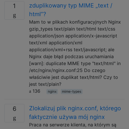
zduplikowany typ MIME „text /
1
html”?
Mam to w plikach konfiguracyjnych Nginx
gzip_types text/plain text/html text/css
application/json application/x-javascript
text/xml application/xml
application/xml+rss text/javascript; ale
Nginx daje błąd podczas uruchamiania
[warn]: duplicate MIME type "text/html" in
/etc/nginx/nginx.conf:25 Do czego
właściwie jest duplikat text/html? Czy to
jest text/plain?
136
nginx
mime-types
Zlokalizuj plik nginx.conf, którego
6
faktycznie używa mój nginx
Praca na serwerze klienta, na którym są