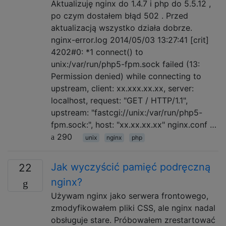
Aktualizuję nginx do 1.4.7 i php do 5.5.12 ,
po czym dostałem błąd 502 . Przed
aktualizacją wszystko działa dobrze.
nginx-error.log 2014/05/03 13:27:41 [crit]
4202#0: *1 connect() to
unix:/var/run/php5-fpm.sock failed (13:
Permission denied) while connecting to
upstream, client: xx.xxx.xx.xx, server:
localhost, request: "GET / HTTP/1.1",
upstream: "fastcgi://unix:/var/run/php5-
fpm.sock:", host: "xx.xx.xx.xx" nginx.conf …
290
unix
nginx
php
Jak wyczyścić pamięć podręczną
22
nginx?
Używam nginx jako serwera frontowego,
zmodyfikowałem pliki CSS, ale nginx nadal
obsługuje stare. Próbowałem zrestartować