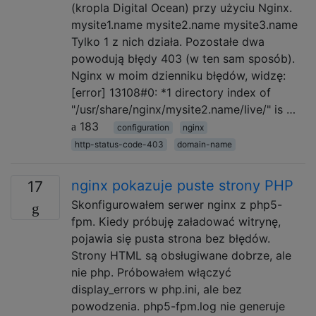
(kropla Digital Ocean) przy użyciu Nginx.
mysite1.name mysite2.name mysite3.name
Tylko 1 z nich działa. Pozostałe dwa
powodują błędy 403 (w ten sam sposób).
Nginx w moim dzienniku błędów, widzę:
[error] 13108#0: *1 directory index of
"/usr/share/nginx/mysite2.name/live/" is …
183
configuration
nginx
http-status-code-403
domain-name
nginx pokazuje puste strony PHP
17
Skonfigurowałem serwer nginx z php5-
fpm. Kiedy próbuję załadować witrynę,
pojawia się pusta strona bez błędów.
Strony HTML są obsługiwane dobrze, ale
nie php. Próbowałem włączyć
display_errors w php.ini, ale bez
powodzenia. php5-fpm.log nie generuje