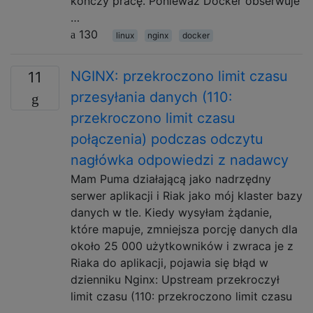
kończy pracę. Ponieważ Docker obserwuje
…
130
linux
nginx
docker
NGINX: przekroczono limit czasu
11
przesyłania danych (110:
przekroczono limit czasu
połączenia) podczas odczytu
nagłówka odpowiedzi z nadawcy
Mam Puma działającą jako nadrzędny
serwer aplikacji i Riak jako mój klaster bazy
danych w tle. Kiedy wysyłam żądanie,
które mapuje, zmniejsza porcję danych dla
około 25 000 użytkowników i zwraca je z
Riaka do aplikacji, pojawia się błąd w
dzienniku Nginx: Upstream przekroczył
limit czasu (110: przekroczono limit czasu
…