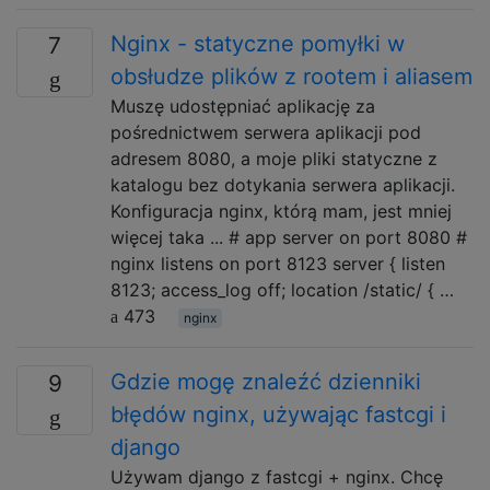
Nginx - statyczne pomyłki w
7
obsłudze plików z rootem i aliasem
Muszę udostępniać aplikację za
pośrednictwem serwera aplikacji pod
adresem 8080, a moje pliki statyczne z
katalogu bez dotykania serwera aplikacji.
Konfiguracja nginx, którą mam, jest mniej
więcej taka ... # app server on port 8080 #
nginx listens on port 8123 server { listen
8123; access_log off; location /static/ { …
473
nginx
Gdzie mogę znaleźć dzienniki
9
błędów nginx, używając fastcgi i
django
Używam django z fastcgi + nginx. Chcę