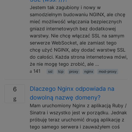
Jestem tak zagubiony i nowy w
samodzielnym budowaniu NGINX, ale chcę
mieć możliwość włączania bezpiecznych
gniazd internetowych bez dodatkowej
warstwy. Nie chcę włączać SSL na samym
serwerze WebSocket, ale zamiast tego
chcę użyć NGINX, aby dodać warstwę SSL
do całości. Każda strona internetowa mówi,
że nie mogę tego zrobić, ale …
141
ssl
tcp
proxy
nginx
mod-proxy
Dlaczego Nginx odpowiada na
6
dowolną nazwę domeny?
Mam uruchomiony Nginx z aplikacją Ruby /
Sinatra i wszystko jest w porządku. Jednak
próbuję teraz uruchomić drugą aplikację z
tego samego serwera i zauważyłem coś