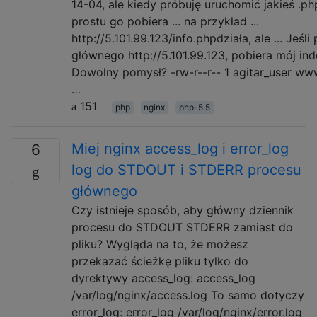
14-04, ale kiedy próbuję uruchomić jakieś .p
prostu go pobiera ... na przykład ...
http://5.101.99.123/info.phpdziała, ale ... Jeśli
głównego http://5.101.99.123, pobiera mój ind
Dowolny pomysł? -rw-r--r-- 1 agitar_user w
…
151
php
nginx
php-5.5
Miej nginx access_log i error_log
6
log do STDOUT i STDERR procesu
głównego
Czy istnieje sposób, aby główny dziennik
procesu do STDOUT STDERR zamiast do
pliku? Wygląda na to, że możesz
przekazać ścieżkę pliku tylko do
dyrektywy access_log: access_log
/var/log/nginx/access.log To samo dotyczy
error_log: error_log /var/log/nginx/error.log