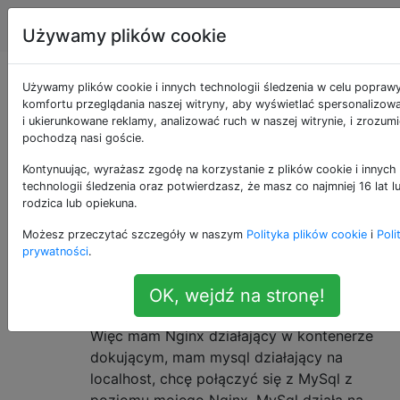
Programowanie
Tagi
Account
Używamy plików cookie
Pytania otagowane
Używamy plików cookie i innych technologii śledzenia w celu popraw
komfortu przeglądania naszej witryny, aby wyświetlać spersonalizowa
i ukierunkowane reklamy, analizować ruch w naszej witrynie, i zrozum
jako nginx
pochodzą nasi goście.
Kontynuując, wyrażasz zgodę na korzystanie z plików cookie i innych
Nginx ("engine x") to serwer WWW, odwrotne proxy,
technologii śledzenia oraz potwierdzasz, że masz co najmniej 16 lat 
proxy strumieniowe TCP i proxy poczty, wydany na
rodzica lub opiekuna.
licencji BSD.
Możesz przeczytać szczegóły w naszym
Polityka plików cookie
i
Poli
prywatności
.
W jaki sposób mogę połączyć się z
26
hostem lokalnym komputera z
OK, wejdź na stronę!
wnętrza kontenera Docker?
Więc mam Nginx działający w kontenerze
dokującym, mam mysql działający na
localhost, chcę połączyć się z MySql z
poziomu mojego Nginx. MySql działa na