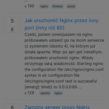
130
nginx
timeout
puma
Jak uruchomić Nginx przez inny
5
port (inny niż 80)
Cześć, jestem nowicjuszem na nginx,
próbowałem ustawić go na moim serwerze
(z systemem Ubuntu 4), na którym już
działa apache. Więc po apt-get installtym,
próbowałem uruchomić nginx. Wtedy
otrzymuję taką wiadomość: Starting nginx:
the configuration file /etc/nginx/nginx.conf
syntax is ok configuration file
/etc/nginx/nginx.conf test is successful
[emerg]: bind() to 0.0.0.0:80 …
129
ubuntu
nginx
Zwrotny serwer proxy Nginx
8