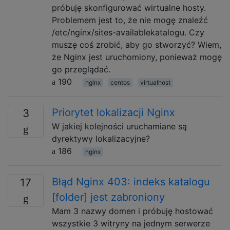
próbuję skonfigurować wirtualne hosty.
Problemem jest to, że nie mogę znaleźć
/etc/nginx/sites-availablekatalogu. Czy
muszę coś zrobić, aby go stworzyć? Wiem,
że Nginx jest uruchomiony, ponieważ mogę
go przeglądać.
190
nginx
centos
virtualhost
Priorytet lokalizacji Nginx
3
W jakiej kolejności uruchamiane są
dyrektywy lokalizacyjne?
186
nginx
Błąd Nginx 403: indeks katalogu
17
[folder] jest zabroniony
Mam 3 nazwy domen i próbuję hostować
wszystkie 3 witryny na jednym serwerze