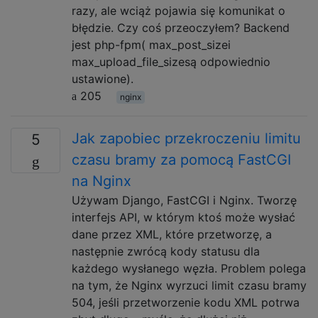
razy, ale wciąż pojawia się komunikat o
błędzie. Czy coś przeoczyłem? Backend
jest php-fpm( max_post_sizei
max_upload_file_sizesą odpowiednio
ustawione).
205
nginx
Jak zapobiec przekroczeniu limitu
5
czasu bramy za pomocą FastCGI
na Nginx
Używam Django, FastCGI i Nginx. Tworzę
interfejs API, w którym ktoś może wysłać
dane przez XML, które przetworzę, a
następnie zwrócą kody statusu dla
każdego wysłanego węzła. Problem polega
na tym, że Nginx wyrzuci limit czasu bramy
504, jeśli przetworzenie kodu XML potrwa