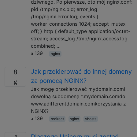
dziwnego. Po pierwsze, oto mój nginx.conf:
pid /tmp/nginx.pid; error_log
/tmp/nginx.error.log; events {
worker_connections 1024; accept_mutex
off; } http { default_type application/octet-
stream; access_log /tmp/nginx.access.log
combined; …
139
nginx
Jak przekierować do innej domeny
8
za pomocą NGINX?
Jak mogę przekierować mydomain.comi
dowolną subdomenę *.mydomain.comdo
www.adifferentdomain.comkorzystania z
NGINX?
139
redirect
nginx
vhosts
Dlaczego Unicorn musi zostać