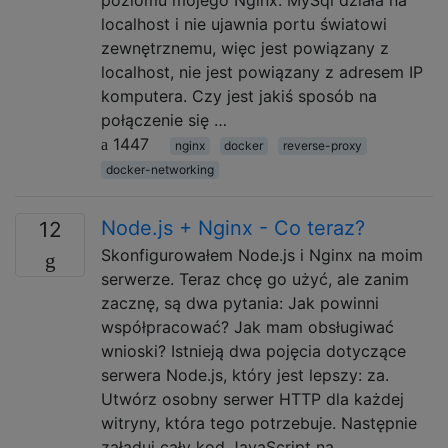
localhost i nie ujawnia portu światowi
zewnętrznemu, więc jest powiązany z
localhost, nie jest powiązany z adresem IP
komputera. Czy jest jakiś sposób na
połączenie się …
1447
nginx
docker
reverse-proxy
docker-networking
Node.js + Nginx - Co teraz?
12
Skonfigurowałem Node.js i Nginx na moim
serwerze. Teraz chcę go użyć, ale zanim
zacznę, są dwa pytania: Jak powinni
współpracować? Jak mam obsługiwać
wnioski? Istnieją dwa pojęcia dotyczące
serwera Node.js, który jest lepszy: za.
Utwórz osobny serwer HTTP dla każdej
witryny, która tego potrzebuje. Następnie
załaduj cały kod JavaScript na …