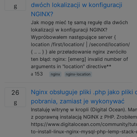
dwóch lokalizacji w konfiguracji
NGINX?
Jak mogę mieć tę samą regułę dla dwóch
lokalizacji w konfiguracji NGINX?
Wypróbowałem następujące server {
location /first/location/ | /second/location/
{ .. .. } } ale przeładowanie nginx zwróciło
ten błąd: nginx: [emerg] invalid number of
arguments in "location" directive**
153
nginx
nginx-location
Nginx obsługuje pliki .php jako pliki 
26
pobrania, zamiast je wykonywać
Instaluję witrynę w kropli (Digital Ocean). M
z poprawną instalacją NGINX z PHP. Zrobiłem 
https://www.digitalocean.com/community/tut
to-install-linux-nginx-mysql-php-lemp-stack