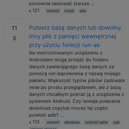
ponownie testować starsze …
121
android
install
adb
Pobierz bazę danych lub dowolny
11
inny plik z pamięci wewnętrznej
przy użyciu funkcji run-as
Na niezrootowanym urządzeniu z
Androidem mogę przejść do folderu
danych zawierającego bazę danych za
pomocą run-aspolecenia z nazwą mojego
pakietu. Większość typów plików zadowala
mnie po prostu przeglądaniem, ale z bazą
danych chciałbym pobrać ją z urządzenia z
systemem Android. Czy istnieje polecenie
download copylub movez tej części
powłoki adb? …
113
android
database
android-sqlite
adb