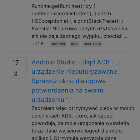
Runtime.getRuntime(); try {
runtime.exec(deleteCmd); } catch
(IOException e) { e.printStackTrace(); }
Kwestia: Nie usuwa danych użytkownika
ani nie daje żadnego wyjątku, chociaż …
108
android
adb
user-data
Android Studio - Błąd ADB - „…
17
urządzenie nieautoryzowane.
Sprawdź okno dialogowe
potwierdzenia na swoim
urządzeniu ”.
Zacząłem więc otrzymywać błędy w moich
dziennikach ADB, które, jak sądzę,
powodują, że moje urządzenie wyświetla
teraz dane wyjściowe logcat dla mojej
aplikacji. Otrzymuję wszystkie dane