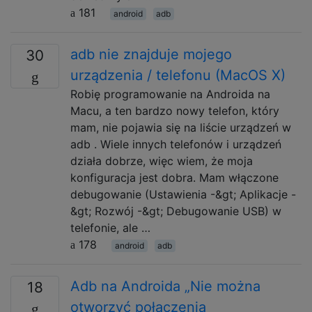
181
android
adb
adb nie znajduje mojego
30
urządzenia / telefonu (MacOS X)
Robię programowanie na Androida na
Macu, a ten bardzo nowy telefon, który
mam, nie pojawia się na liście urządzeń w
adb . Wiele innych telefonów i urządzeń
działa dobrze, więc wiem, że moja
konfiguracja jest dobra. Mam włączone
debugowanie (Ustawienia -&gt; Aplikacje -
&gt; Rozwój -&gt; Debugowanie USB) w
telefonie, ale …
178
android
adb
Adb na Androida „Nie można
18
otworzyć połączenia