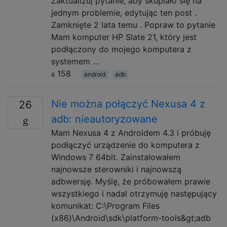
Zaktualizuj pytanie, aby skupiało się na
jednym problemie, edytując ten post .
Zamknięte 2 lata temu . Popraw to pytanie
Mam komputer HP Slate 21, który jest
podłączony do mojego komputera z
systemem …
158
android
adb
Nie można połączyć Nexusa 4 z
26
adb: nieautoryzowane
Mam Nexusa 4 z Androidem 4.3 i próbuję
podłączyć urządzenie do komputera z
Windows 7 64bit. Zainstalowałem
najnowsze sterowniki i najnowszą
adbwersję. Myślę, że próbowałem prawie
wszystkiego i nadal otrzymuję następujący
komunikat: C:\Program Files
(x86)\Android\sdk\platform-tools&gt;adb