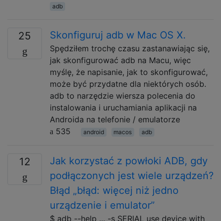
adb
Skonfiguruj adb w Mac OS X.
25
Spędziłem trochę czasu zastanawiając się,
jak skonfigurować adb na Macu, więc
myślę, że napisanie, jak to skonfigurować,
może być przydatne dla niektórych osób.
adb to narzędzie wiersza polecenia do
instalowania i uruchamiania aplikacji na
Androida na telefonie / emulatorze
535
android
macos
adb
Jak korzystać z powłoki ADB, gdy
12
podłączonych jest wiele urządzeń?
Błąd „błąd: więcej niż jedno
urządzenie i emulator”
$ adb --help ... -s SERIAL use device with