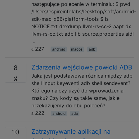
następujące polecenie w terminalu: $ pwd
/Users/espireinfolabs/Desktop/soft/android-
sdk-mac_x86/platform-tools $ ls
NOTICE.txt dexdump llvm-rs-cc-2 aapt dx
llvm-rs-cc.txt adb lib source.properties aidl
…
227
android
macos
adb
Zdarzenia wejściowe powłoki ADB
8
Jaka jest podstawowa różnica między adb
shell input keyeventi adb shell sendevent?
Którego należy użyć do wprowadzenia
znaku? Czy kody są takie same, jakie
przekazujemy do obu poleceń?
222
android
adb
Zatrzymywanie aplikacji na
10