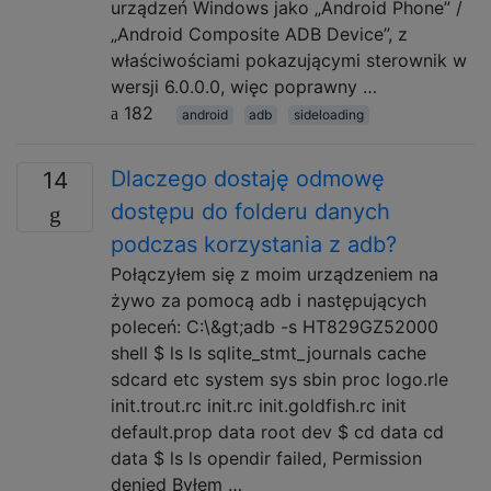
urządzeń Windows jako „Android Phone” /
„Android Composite ADB Device”, z
właściwościami pokazującymi sterownik w
wersji 6.0.0.0, więc poprawny …
182
android
adb
sideloading
Dlaczego dostaję odmowę
14
dostępu do folderu danych
podczas korzystania z adb?
Połączyłem się z moim urządzeniem na
żywo za pomocą adb i następujących
poleceń: C:\&gt;adb -s HT829GZ52000
shell $ ls ls sqlite_stmt_journals cache
sdcard etc system sys sbin proc logo.rle
init.trout.rc init.rc init.goldfish.rc init
default.prop data root dev $ cd data cd
data $ ls ls opendir failed, Permission
denied Byłem …