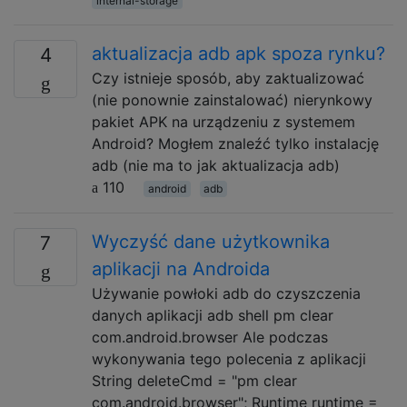
internal-storage
aktualizacja adb apk spoza rynku?
4
Czy istnieje sposób, aby zaktualizować
(nie ponownie zainstalować) nierynkowy
pakiet APK na urządzeniu z systemem
Android? Mogłem znaleźć tylko instalację
adb (nie ma to jak aktualizacja adb)
110
android
adb
Wyczyść dane użytkownika
7
aplikacji na Androida
Używanie powłoki adb do czyszczenia
danych aplikacji adb shell pm clear
com.android.browser Ale podczas
wykonywania tego polecenia z aplikacji
String deleteCmd = "pm clear
com.android.browser"; Runtime runtime =