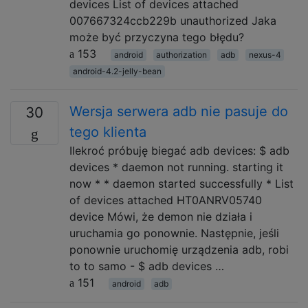
devices List of devices attached
007667324ccb229b unauthorized Jaka
może być przyczyna tego błędu?
153
android
authorization
adb
nexus-4
android-4.2-jelly-bean
Wersja serwera adb nie pasuje do
30
tego klienta
Ilekroć próbuję biegać adb devices: $ adb
devices * daemon not running. starting it
now * * daemon started successfully * List
of devices attached HT0ANRV05740
device Mówi, że demon nie działa i
uruchamia go ponownie. Następnie, jeśli
ponownie uruchomię urządzenia adb, robi
to to samo - $ adb devices …
151
android
adb