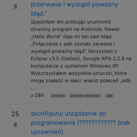
przerwane i wystąpił poważny
błąd.”
Spędziłem dni próbując uruchomić
dowolny program na Androida. Nawet
„Hello World” daje mi ten sam błąd:
„Połączenie z adb zostało zerwane i
wystąpił poważny błąd”. Korzystam z
Eclipse v3.5 (Galileo), Google APIs 2.2.8 na
komputerze z systemem Windows XP.
Wykorzystałem wszystkie sztuczki, które
mogę znaleźć w sieci: wiersz poleceń „adb
…
289
android
android-emulator
adb
skonfiguruj urządzenie do
25
programowania (???????????? brak
uprawnień)