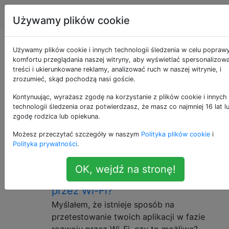
Programowanie
Tagi
Account
Używamy plików cookie
Pytania otagowane
Używamy plików cookie i innych technologii śledzenia w celu popraw
komfortu przeglądania naszej witryny, aby wyświetlać spersonalizow
treści i ukierunkowane reklamy, analizować ruch w naszej witrynie, i
jako adb
zrozumieć, skąd pochodzą nasi goście.
Kontynuując, wyrażasz zgodę na korzystanie z plików cookie i innych
ADB (Android Debug Bridge) to narzędzie dostarczane
technologii śledzenia oraz potwierdzasz, że masz co najmniej 16 lat l
z zestawem SDK systemu Android, które umożliwia
zgodę rodzica lub opiekuna.
sterowanie urządzeniem z systemem Android i
Możesz przeczytać szczegóły w naszym
Polityka plików cookie
i
łączenie się z nim.
Polityka prywatności
.
Uruchomić / zainstalować /
30
OK, wejdź na stronę!
debugować aplikacje na Androida
przez Wi-Fi?
Myślałem, że istnieje sposób na
przetestowanie twoich aplikacji w fazie
rozwoju przez Wi-Fi. czy to możliwe?