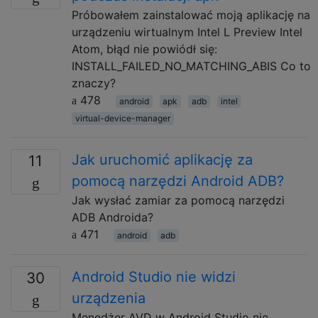
Próbowałem zainstalować moją aplikację na
urządzeniu wirtualnym Intel L Preview Intel
Atom, błąd nie powiódł się:
INSTALL_FAILED_NO_MATCHING_ABIS Co to
znaczy?
478
android
apk
adb
intel
virtual-device-manager
Jak uruchomić aplikację za
11
pomocą narzędzi Android ADB?
Jak wysłać zamiar za pomocą narzędzi
ADB Androida?
471
android
adb
Android Studio nie widzi
30
urządzenia
Menedżer AVD w Android Studio nie