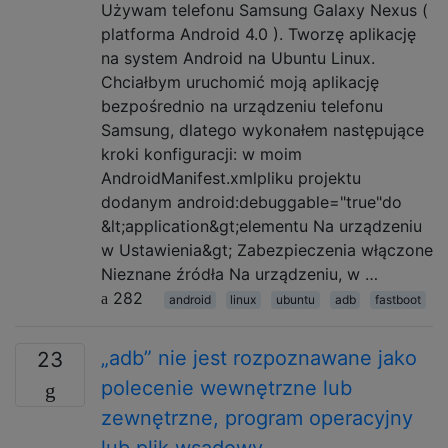
Używam telefonu Samsung Galaxy Nexus (
platforma Android 4.0 ). Tworzę aplikację
na system Android na Ubuntu Linux.
Chciałbym uruchomić moją aplikację
bezpośrednio na urządzeniu telefonu
Samsung, dlatego wykonałem następujące
kroki konfiguracji: w moim
AndroidManifest.xmlpliku projektu
dodanym android:debuggable="true"do
&lt;application&gt;elementu Na urządzeniu
w Ustawienia&gt; Zabezpieczenia włączone
Nieznane źródła Na urządzeniu, w …
282
android
linux
ubuntu
adb
fastboot
„adb” nie jest rozpoznawane jako
23
polecenie wewnętrzne lub
zewnętrzne, program operacyjny
lub plik wsadowy