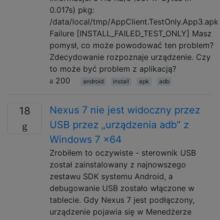
0.017s) pkg:
/data/local/tmp/AppClient.TestOnly.App3.apk
Failure [INSTALL_FAILED_TEST_ONLY] Masz
pomysł, co może powodować ten problem?
Zdecydowanie rozpoznaje urządzenie. Czy
to może być problem z aplikacją?
200
android
install
apk
adb
Nexus 7 nie jest widoczny przez
18
USB przez „urządzenia adb” z
Windows 7 x64
Zrobiłem to oczywiste - sterownik USB
został zainstalowany z najnowszego
zestawu SDK systemu Android, a
debugowanie USB zostało włączone w
tablecie. Gdy Nexus 7 jest podłączony,
urządzenie pojawia się w Menedżerze