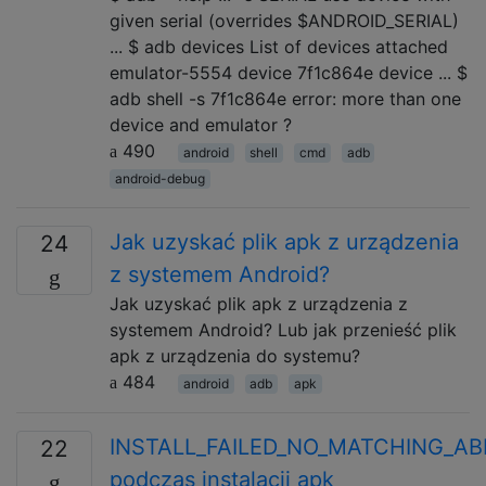
given serial (overrides $ANDROID_SERIAL)
... $ adb devices List of devices attached
emulator-5554 device 7f1c864e device ... $
adb shell -s 7f1c864e error: more than one
device and emulator ?
490
android
shell
cmd
adb
android-debug
Jak uzyskać plik apk z urządzenia
24
z systemem Android?
Jak uzyskać plik apk z urządzenia z
systemem Android? Lub jak przenieść plik
apk z urządzenia do systemu?
484
android
adb
apk
INSTALL_FAILED_NO_MATCHING_AB
22
podczas instalacji apk