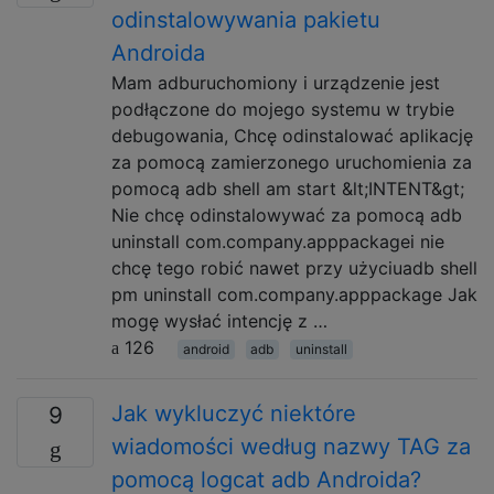
odinstalowywania pakietu
Androida
Mam adburuchomiony i urządzenie jest
podłączone do mojego systemu w trybie
debugowania, Chcę odinstalować aplikację
za pomocą zamierzonego uruchomienia za
pomocą adb shell am start &lt;INTENT&gt;
Nie chcę odinstalowywać za pomocą adb
uninstall com.company.apppackagei nie
chcę tego robić nawet przy użyciuadb shell
pm uninstall com.company.apppackage Jak
mogę wysłać intencję z …
126
android
adb
uninstall
Jak wykluczyć niektóre
9
wiadomości według nazwy TAG za
pomocą logcat adb Androida?