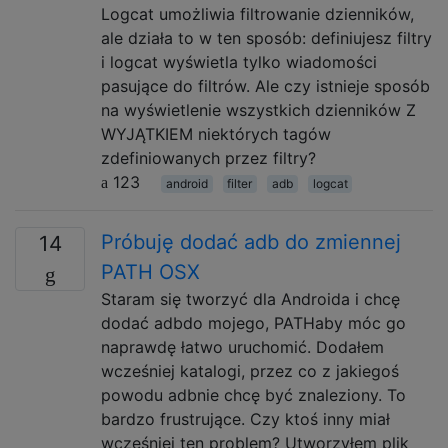
Logcat umożliwia filtrowanie dzienników,
ale działa to w ten sposób: definiujesz filtry
i logcat wyświetla tylko wiadomości
pasujące do filtrów. Ale czy istnieje sposób
na wyświetlenie wszystkich dzienników Z
WYJĄTKIEM niektórych tagów
zdefiniowanych przez filtry?
123
android
filter
adb
logcat
Próbuję dodać adb do zmiennej
14
PATH OSX
Staram się tworzyć dla Androida i chcę
dodać adbdo mojego, PATHaby móc go
naprawdę łatwo uruchomić. Dodałem
wcześniej katalogi, przez co z jakiegoś
powodu adbnie chcę być znaleziony. To
bardzo frustrujące. Czy ktoś inny miał
wcześniej ten problem? Utworzyłem plik