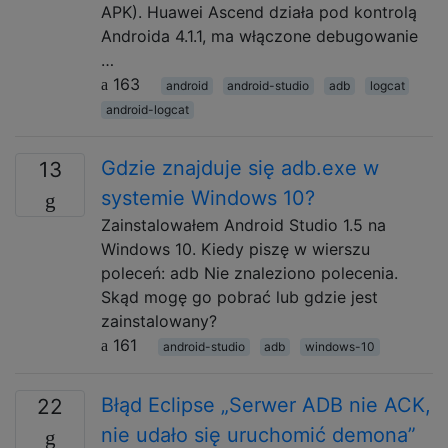
APK). Huawei Ascend działa pod kontrolą
Androida 4.1.1, ma włączone debugowanie
…
163
android
android-studio
adb
logcat
android-logcat
Gdzie znajduje się adb.exe w
13
systemie Windows 10?
Zainstalowałem Android Studio 1.5 na
Windows 10. Kiedy piszę w wierszu
poleceń: adb Nie znaleziono polecenia.
Skąd mogę go pobrać lub gdzie jest
zainstalowany?
161
android-studio
adb
windows-10
Błąd Eclipse „Serwer ADB nie ACK,
22
nie udało się uruchomić demona”