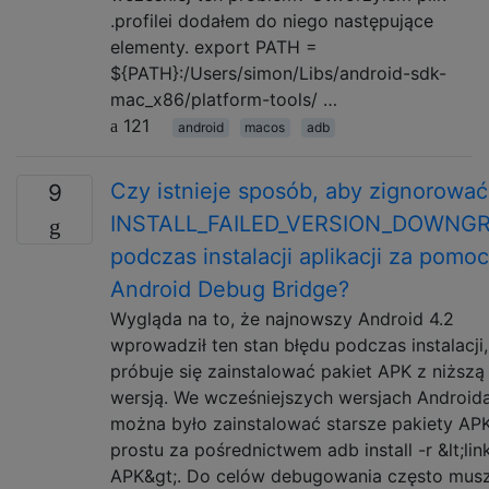
.profilei dodałem do niego następujące
elementy. export PATH =
${PATH}:/Users/simon/Libs/android-sdk-
mac_x86/platform-tools/ …
121
android
macos
adb
Czy istnieje sposób, aby zignorować
9
INSTALL_FAILED_VERSION_DOWNG
podczas instalacji aplikacji za pomo
Android Debug Bridge?
Wygląda na to, że najnowszy Android 4.2
wprowadził ten stan błędu podczas instalacji
próbuje się zainstalować pakiet APK z niższą
wersją. We wcześniejszych wersjach Android
można było zainstalować starsze pakiety AP
prostu za pośrednictwem adb install -r &lt;lin
APK&gt;. Do celów debugowania często mus