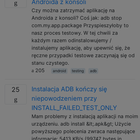
Androida z konsoli
Czy można zatrzymać aplikację na
Androida z konsoli? Coś jak: adb stop
com.my.app.package Przyspieszyłoby to
nasz proces testowy. W tej chwili za
każdym razem odinstalowujemy /
instalujemy aplikację, aby upewnić się, że
ręczne przypadki testowe zaczynają się od
stanu czystego.
205
android
testing
adb
Instalacja ADB kończy się
25
niepowodzeniem przy
INSTALL_FAILED_TEST_ONLY
Mam problemy z instalacją aplikacji na moim
urządzeniu. adb install &lt;.apk&gt; Użycie
powyższego polecenia zwraca następujące
informacje: 5413 KB/s (99747 bytes in