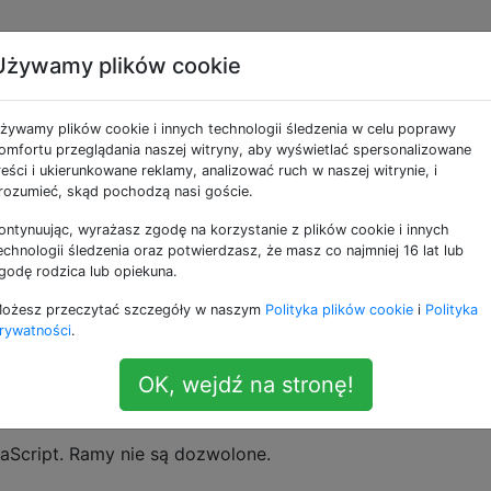
Używamy plików cookie
 określony element z
żywamy plików cookie i innych technologii śledzenia w celu poprawy
omfortu przeglądania naszej witryny, aby wyświetlać spersonalizowane
reści i ukierunkowane reklamy, analizować ruch w naszej witrynie, i
rozumieć, skąd pochodzą nasi goście.
ontynuując, wyrażasz zgodę na korzystanie z plików cookie i innych
łnienia stosu w
:
Удалить элемент из массива js
echnologii śledzenia oraz potwierdzasz, że masz co najmniej 16 lat lub
metody do dodawania do niej elementów.
sh()
godę rodzica lub opiekuna.
ożesz przeczytać szczegóły w naszym
Polityka plików cookie
i
Polityka
sunięcie określonego elementu z tablicy?
rywatności
.
kiego jak:
OK, wejdź na stronę!
aScript. Ramy nie są dozwolone.