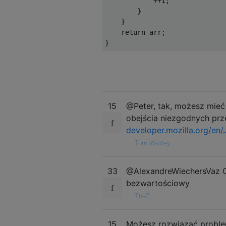
++
i
;
}
}
return
 arr
;
}
15
@Peter, tak, możesz mieć 
obejścia niezgodnych prz
developer.mozilla.org/en/
—
Tom Wadley
33
@AlexandreWiechersVaz Ocz
bezwartościowy
—
TheZ
15
Możesz rozwiązać problem