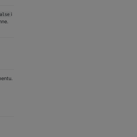
i
alse
hne.
mentu.