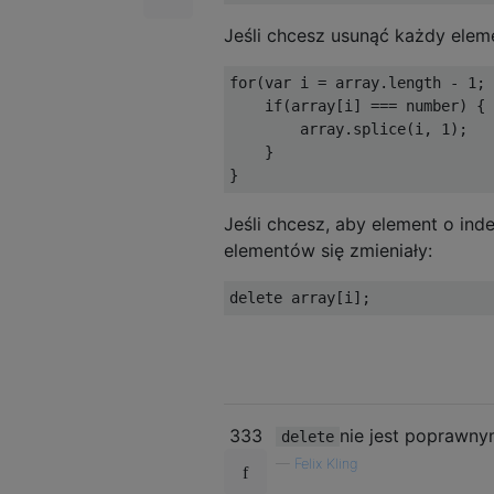
Jeśli chcesz usunąć każdy elem
for
(
var
 i 
=
 array
.
length 
-
1
;
 
if
(
array
[
i
]
===
 number
)
{
        array
.
splice
(
i
,
1
);
}
}
Jeśli chcesz, aby element o ind
elementów się zmieniały:
delete
 array
[
i
];
333
nie jest poprawny
delete
—
Felix Kling