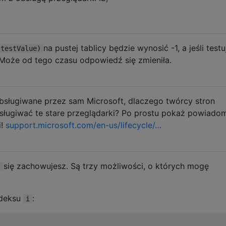
na pustej tablicy będzie wynosić -1, a jeśli test
(testValue)
. Może od tego czasu odpowiedź się zmieniła.
ą obsługiwane przez sam Microsoft, dlaczego twórcy stron
sługiwać te stare przeglądarki? Po prostu pokaż powiadom
i!
support.microsoft.com/en-us/lifecycle/…
się zachowujesz. Są trzy możliwości, o których mogę
)
ndeksu
:
i