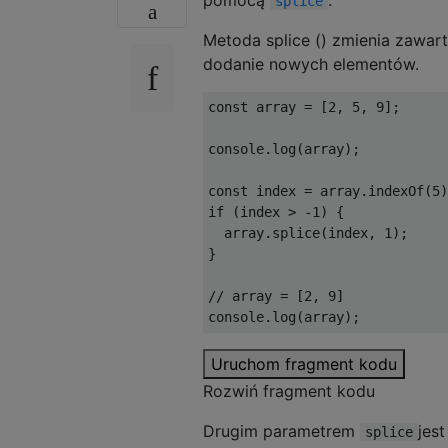
splice
Metoda splice () zmienia zawart
dodanie nowych elementów.
const
 array 
=
[
2
,
5
,
9
];
console
.
log
(
array
);
const
 index 
=
 array
.
indexOf
(
5
)
if
(
index 
>
-
1
)
{
  array
.
splice
(
index
,
1
);
}
// array = [2, 9]
console
.
log
(
array
);
Uruchom fragment kodu
Rozwiń fragment kodu
Drugim parametrem
jes
splice