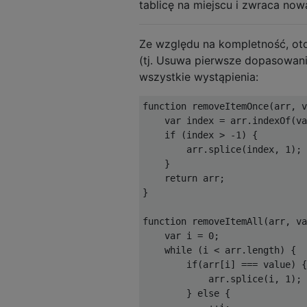
tablicę na miejscu i zwraca now
Ze względu na kompletność, oto
(tj. Usuwa pierwsze dopasowan
wszystkie wystąpienia:
function
 removeItemOnce
(
arr
,
 v
var
 index 
=
 arr
.
indexOf
(
va
if
(
index 
>
-
1
)
{
        arr
.
splice
(
index
,
1
);
}
return
 arr
;
}
function
 removeItemAll
(
arr
,
 va
var
 i 
=
0
;
while
(
i 
<
 arr
.
length
)
{
if
(
arr
[
i
]
===
 value
)
{
            arr
.
splice
(
i
,
1
);
}
else
{