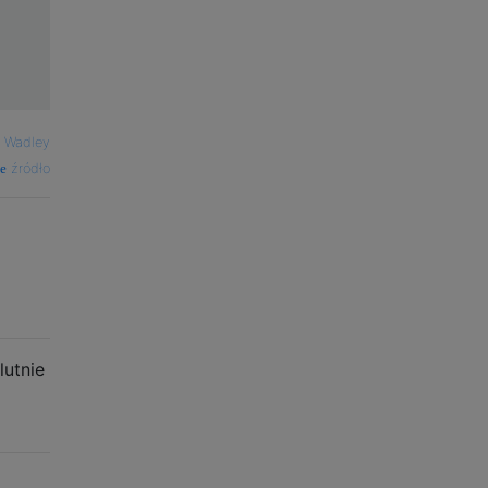
 Wadley
źródło
lutnie