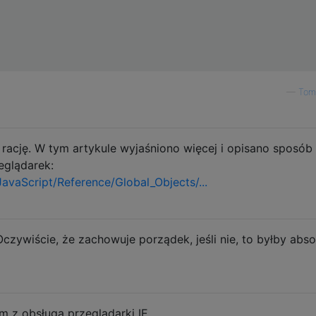
—
Tom
rację. W tym artykule wyjaśniono więcej i opisano sposób
eglądarek:
JavaScript/Reference/Global_Objects/...
ywiście, że zachowuje porządek, jeśli nie, to byłby abso
 z obsługą przeglądarki IE,