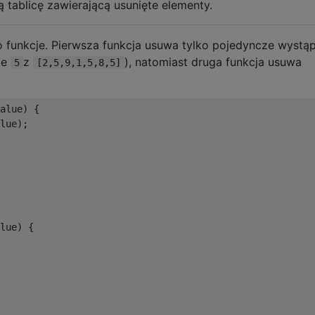
ą tablicę zawierającą usunięte elementy.
 funkcje. Pierwsza funkcja usuwa tylko pojedyncze wystąp
ie
z
), natomiast druga funkcja usuwa
5
[2,5,9,1,5,8,5]
alue
)
{
lue
);
lue
)
{