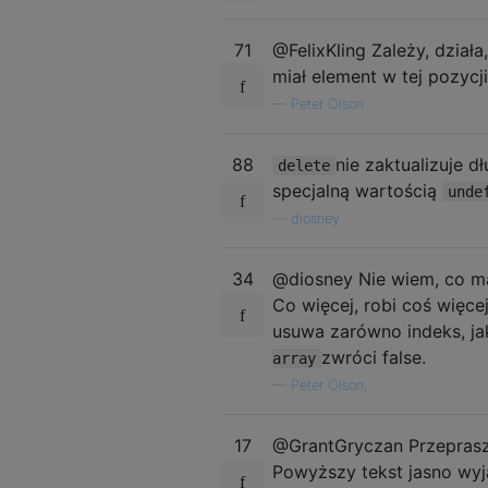
71
@FelixKling Zależy, działa
miał element w tej pozycj
—
Peter Olson
88
nie zaktualizuje d
delete
specjalną wartością
unde
—
diosney
34
@diosney Nie wiem, co ma
Co więcej, robi coś więce
usuwa zarówno indeks, jak
zwróci false.
array
—
Peter Olson,
17
@GrantGryczan Przeprasza
Powyższy tekst jasno wyja