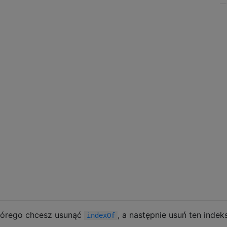
którego chcesz usunąć
, a następnie usuń ten indek
indexOf