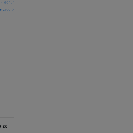
—
Piechur
źródło
s za