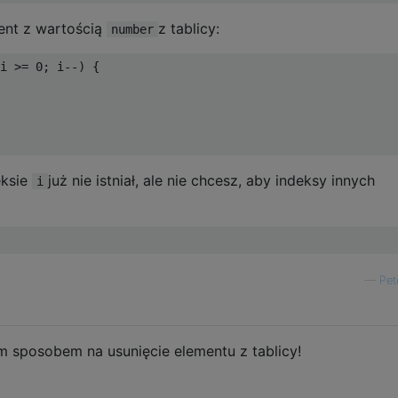
ent z wartością
z tablicy:
number
i 
>=
0
;
 i
--)
{
eksie
już nie istniał, ale nie chcesz, aby indeksy innych
i
—
Pet
m sposobem na usunięcie elementu z tablicy!