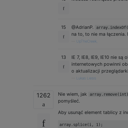
15
@AdrianP.
array.indexOf
na to, to nie ma łączenia
—
UpTheCreek,
13
IE 7, IE8, IE9, IE10 nie s
internetowych powinni ob
o aktualizacji przeglądark
—
Lukas Liesis
Nie wiem, jak
1262
array.remove(int
pomyśleć.
Aby usunąć element tablicy z i
array
.
splice
(
i
,
1
);