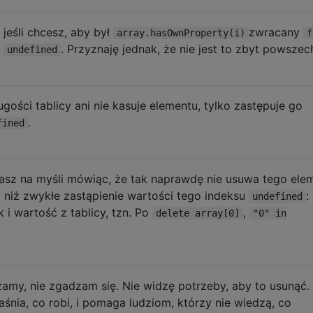
, jeśli chcesz, aby był
zwracany
array.hasOwnProperty(i)
f
i
. Przyznaję jednak, że nie jest to zbyt powszec
undefined
ługości tablicy ani nie kasuje elementu, tylko zastępuje go
.
fined
sz na myśli mówiąc, że tak naprawdę nie usuwa tego ele
j niż zwykłe zastąpienie wartości tego indeksu
:
undefined
 i wartość z tablicy, tzn. Po
,
delete array[0]
"0" in
my, nie zgadzam się. Nie widzę potrzeby, aby to usunąć.
śnia, co robi, i pomaga ludziom, którzy nie wiedzą, co