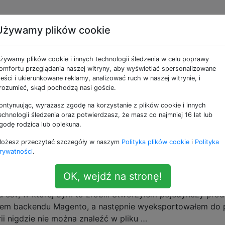
Używamy plików cookie
e jako export
żywamy plików cookie i innych technologii śledzenia w celu poprawy
omfortu przeglądania naszej witryny, aby wyświetlać spersonalizowane
z niejednoznacznymi nazwami kolumn
reści i ukierunkowane reklamy, analizować ruch w naszej witrynie, i
rozumieć, skąd pochodzą nasi goście.
rzyć funkcję eksportu zamówienia sprzedaży (za pośredni
n. Stworzyłem moduł, który dodaje nową siatkę do eksporto
ontynuując, wyrażasz zgodę na korzystanie z plików cookie i innych
ry rozszerza oryginał. Korzysta z funkcji _beforeLoad (), d
echnologii śledzenia oraz potwierdzasz, że masz co najmniej 16 lat lub
godę rodzica lub opiekuna.
bnych tabel. Problem, który mam, polega na tym, że …
ożesz przeczytać szczegóły w naszym
Polityka plików cookie
i
Polityka
rywatności
.
lerii za pomocą csv
OK, wejdź na stronę!
ydaje się taką podstawową funkcją, ale nie mogę znaleźć 
csv, w której bym to zrobił. Stworzyłem pojedynczy prod
twem backendu Magento, a następnie wyeksportowałem do p
ii nigdzie nie można znaleźć w pliku …