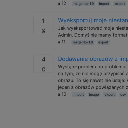
12
magento-1.9
import
export
Wyeksportuj moje niestan
1
Jak wyeksportować moje niesta
Admin. Domyślnie mamy format 
11
magento-1.8
export
Dodawanie obrazów z im
4
Wystąpił problem po problemie 
na tym, że nie mogę przypisać a
obrazu. To się nawet nie udaje:
jeden z obrazów powiązanych z 
10
import
image
export
csv