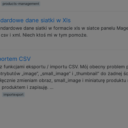
products-management
dardowe dane siatki w Xls
ndardowe dane siatki w formacie xls w siatce panelu Mag
csv i xml. Niech ktoś mi w tym pomoże.
portem CSV
z funkcjami eksportu / importu CSV. Mój obecny problem 
trybutów „image”, „small_image” i „thumbnail” do żadnej śc
 Ręcznie zmieniam obraz, small_image i miniaturę produktu
produktem i zapisuję. …
importexport