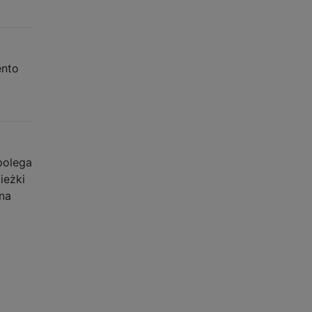
ento
polega
ieżki
 na