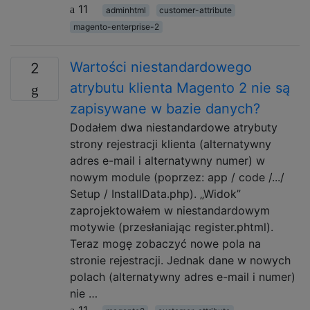
11
adminhtml
customer-attribute
magento-enterprise-2
Wartości niestandardowego
2
atrybutu klienta Magento 2 nie są
zapisywane w bazie danych?
Dodałem dwa niestandardowe atrybuty
strony rejestracji klienta (alternatywny
adres e-mail i alternatywny numer) w
nowym module (poprzez: app / code /.../
Setup / InstallData.php). „Widok”
zaprojektowałem w niestandardowym
motywie (przesłaniając register.phtml).
Teraz mogę zobaczyć nowe pola na
stronie rejestracji. Jednak dane w nowych
polach (alternatywny adres e-mail i numer)
nie …
11