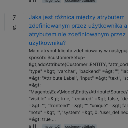
magento2
customer-attribute
Jaka jest różnica między atrybutem
7
zdefiniowanym przez użytkownika a
atrybutem nie zdefiniowanym przez
użytkownika?
Mam atrybut klienta zdefiniowany w następu
sposób: $customerSetup-
&gt;addAttribute(Customer::ENTITY, "attr_code
"type" =&gt; "varchar", "backend" =&gt; "", "la
=&gt; "Attribute Label", "input" =&gt; "text", "
=&gt;
"Magento\Eav\Model\Entity\Attribute\Source\T
"visible" =&gt; true, "required" =&gt; false, "de
=&gt; "", "frontend" =&gt; "", "unique" =&gt; fal
"note" =&gt; "", 'system' =&gt; 0, 'user_defined
=&gt; true …
11
magento2
customer-attribute