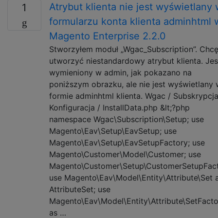
Atrybut klienta nie jest wyświetlany
1
formularzu konta klienta adminhtml 
Magento Enterprise 2.2.0
Stworzyłem moduł „Wgac_Subscription”. Chc
utworzyć niestandardowy atrybut klienta. Jes
wymieniony w admin, jak pokazano na
poniższym obrazku, ale nie jest wyświetlany
formie adminhtml klienta. Wgac / Subskrypcja
Konfiguracja / InstallData.php &lt;?php
namespace Wgac\Subscription\Setup; use
Magento\Eav\Setup\EavSetup; use
Magento\Eav\Setup\EavSetupFactory; use
Magento\Customer\Model\Customer; use
Magento\Customer\Setup\CustomerSetupFact
use Magento\Eav\Model\Entity\Attribute\Set 
AttributeSet; use
Magento\Eav\Model\Entity\Attribute\SetFacto
as …