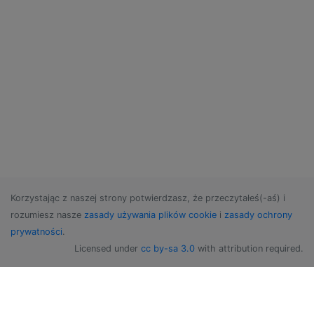
Korzystając z naszej strony potwierdzasz, że przeczytałeś(-aś) i
rozumiesz nasze
zasady używania plików cookie
i
zasady ochrony
prywatności
.
Licensed under
cc by-sa 3.0
with attribution required.