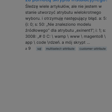
Śledzę wiele artykułów, ale nie jestem w
stanie utworzyć atrybutu wielokrotnego
wyboru. i otrzymuję następujący błąd. a: 5:
{i: 0; s: 50: „Nie znaleziono modelu
źródłowego” dla atrybutu „exinent1”; i: 1; s:
3008: „# 0 C: \ wamp \ www \ magento8 \
app \ code \rdzeń. a mój skrypt …
9
sql
multiselect-attribute
customer-attribute