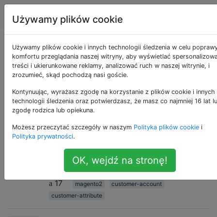
Magento
Tagi
Account
Używamy plików cookie
Pytania otagowane
Używamy plików cookie i innych technologii śledzenia w celu popraw
komfortu przeglądania naszej witryny, aby wyświetlać spersonalizow
treści i ukierunkowane reklamy, analizować ruch w naszej witrynie, i
jako customer-
zrozumieć, skąd pochodzą nasi goście.
attribute
Kontynuując, wyrażasz zgodę na korzystanie z plików cookie i innych
technologii śledzenia oraz potwierdzasz, że masz co najmniej 16 lat l
zgodę rodzica lub opiekuna.
Magento 2: Jak utworzyć
2
Możesz przeczytać szczegóły w naszym
Polityka plików cookie
i
niestandardowy atrybut klienta?
Polityka prywatności
.
Jakie są kroki, aby utworzyć
OK, wejdź na stronę!
niestandardowy atrybut dla jednostki
klienta w Magento 2?
17
magento2
customer-account
customer-attribute