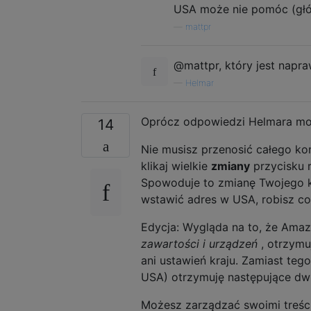
USA może nie pomóc (głó
—
mattpr
@mattpr, który jest napr
—
Helmar
Oprócz odpowiedzi Helmara mo
14
Nie musisz przenosić całego ko
klikaj wielkie
zmiany
przycisku r
Spowoduje to zmianę Twojego 
wstawić adres w USA, robisz co
Edycja: Wygląda na to, że Amaz
zawartości i urządzeń
, otrzymu
ani ustawień kraju. Zamiast teg
USA) otrzymuję następujące dw
Możesz zarządzać swoimi treśc