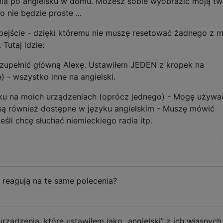
nia po angielsku w domu. Możesz sobie wyobrazić moją tw
 nie będzie proste ...
ejście - dzięki któremu nie muszę resetować żadnego z 
Tutaj idzie:
uzupełnić główną Alexę. Ustawiłem JEDEN z kropek na
 - wszystko inne na angielski.
sku na moich urządzeniach (oprócz jednego) - Mogę używa
są również dostępne w języku angielskim - Muszę mówić
śli chcę słuchać niemieckiego radia itp.
 reagują na te same polecenia?
rządzenia, które ustawiłem jako „angielski” z ich własnych