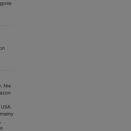
ępnie
on
ć
. Nie
mazon
 USA.
zymamy
,
do