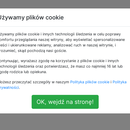
i
Używamy plików cookie
angielskich umiejętnośc
żywamy plików cookie i innych technologii śledzenia w celu poprawy
iemieckiej kropce echa
omfortu przeglądania naszej witryny, aby wyświetlać spersonalizowane
reści i ukierunkowane reklamy, analizować ruch w naszej witrynie, i
rozumieć, skąd pochodzą nasi goście.
ontynuując, wyrażasz zgodę na korzystanie z plików cookie i innych
tności Alexa w niemieckiej kropce echa. Ale kiedy przecho
echnologii śledzenia oraz potwierdzasz, że masz co najmniej 16 lat lub
ostęp do znajomości języka angielskiego, mam ten problem
godę rodzica lub opiekuna.
ożesz przeczytać szczegóły w naszym
Polityka plików cookie
i
Polityka
lung stimmt nicht mit den Einstellungen Ihres Amazon-K
rywatności
.
s zugreifen können.
OK, wejdź na stronę!
ie optimale Spracherfahrung zu nutzen, gehen Sie bitte in 
, und wählen Sie
Deutsch
aus.