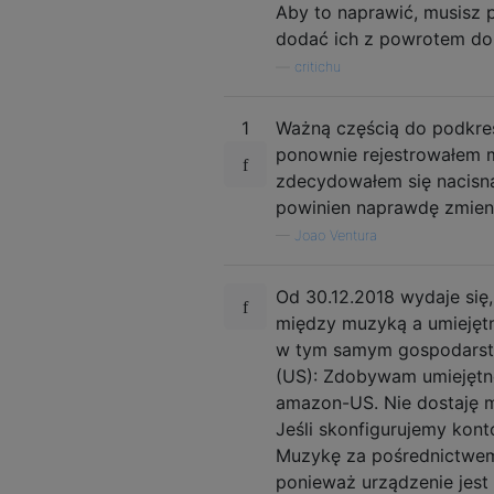
Aby to naprawić, musisz 
dodać ich z powrotem d
—
critichu
1
Ważną częścią do podkreśl
ponownie rejestrowałem 
zdecydowałem się nacisną
powinien naprawdę zmieni
—
Joao Ventura
Od 30.12.2018 wydaje się
między muzyką a umiejętn
w tym samym gospodarstw
(US): Zdobywam umiejętno
amazon-US. Nie dostaję 
Jeśli skonfigurujemy kont
Muzykę za pośrednictwem 
ponieważ urządzenie jest