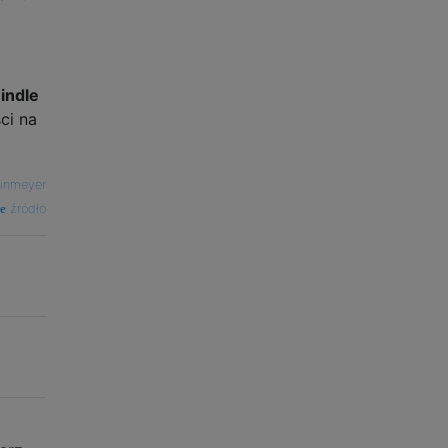
indle
ci na
einmeyer
źródło