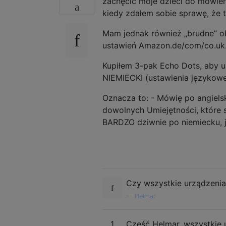
zachęcić moje dzieci do mówie
kiedy zdałem sobie sprawę, że to
Mam jednak również „brudne” ob
ustawień Amazon.de/com/co.uk. 
Kupiłem 3-pak Echo Dots, aby 
NIEMIECKI (ustawienia językowe)
Oznacza to: - Mówię po angiel
dowolnych Umiejętności, które 
BARDZO dziwnie po niemiecku, je
Czy wszystkie urządzenia
—
Helmar
1
Cześć Helmar, wszystkie u