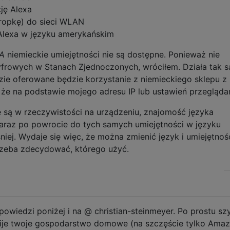
ję Alexa
ropkę) do sieci WLAN
 Alexa w języku amerykańskim
SA
niemieckie umiejętności nie są dostępne. Ponieważ nie
yfrowych w Stanach Zjednoczonych, wróciłem. Działa tak 
ie oferowane będzie korzystanie z niemieckiego sklepu z
 że na podstawie mojego adresu IP lub ustawień przeglądar
e są w rzeczywistości na urządzeniu, znajomość języka
 zaraz po powrocie do tych samych umiejętności w języku
iej. Wydaje się więc, że można zmienić język i umiejętnoś
rzeba zdecydować, którego użyć.
powiedzi poniżej i na @ christian-steinmeyer. Po prostu sz
ije twoje gospodarstwo domowe (na szczęście tylko Amaz