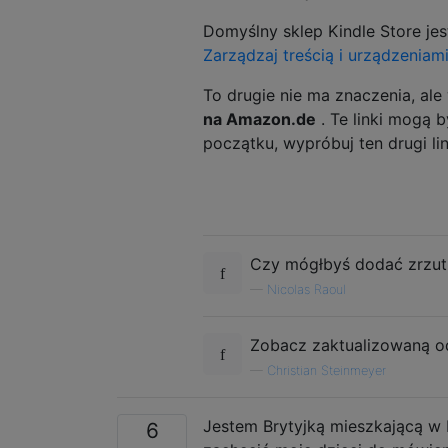
Domyślny sklep Kindle Store j
Zarządzaj treścią i urządzenia
To drugie nie ma znaczenia, a
na Amazon.de
. Te linki mogą 
początku, wypróbuj ten drugi 
Czy mógłbyś dodać zrzut 
—
Nicolas Raoul
Zobacz zaktualizowaną o
—
Christian Steinmeyer
Jestem Brytyjką mieszkającą w
6