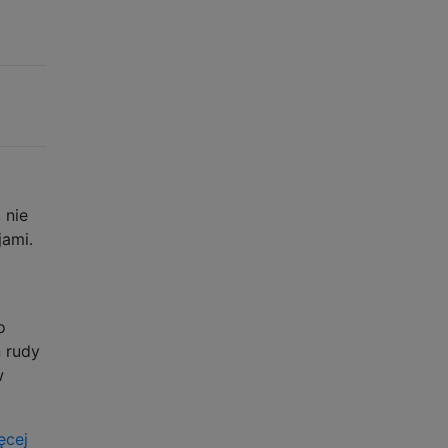
 nie
jami.
o
ń rudy
w
ęcej