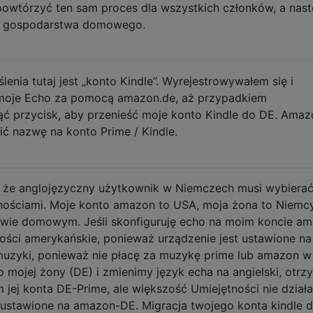
powtórzyć ten sam proces dla wszystkich członków, a nast
o gospodarstwa domowego.
enia tutaj jest „konto Kindle”. Wyrejestrowywałem się i
moje Echo za pomocą amazon.de, aż przypadkiem
ć przycisk, aby przenieść moje konto Kindle do DE. Amaz
ć nazwę na konto Prime / Kindle.
, że anglojęzyczny użytkownik w Niemczech musi wybiera
ościami. Moje konto amazon to USA, moja żona to Niemcy
ie domowym. Jeśli skonfiguruję echo na moim koncie a
ści amerykańskie, ponieważ urządzenie jest ustawione na
muzyki, ponieważ nie płacę za muzykę prime lub amazon w
o mojej żony (DE) i zmienimy język echa na angielski, otr
jej konta DE-Prime, ale większość Umiejętności nie działa
 ustawione na amazon-DE. Migracja twojego konta kindle 