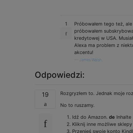
1
Próbowałem tego też, ale
próbowałem subskrybować
kredytowej w USA. Musiał
Alexa ma problem z niek
akcentu!
—
James Walsh,
Odpowiedzi:
Rozgryzłem to. Jednak moje roz
19
No to ruszamy.
Idź do Amazon.
de
Inhalte 
Kliknij inne możliwe sklep
Przenieś swoje konto Kind