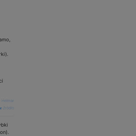
samo,
ki).
ci
—
Helmar
źródło
ybki
on).