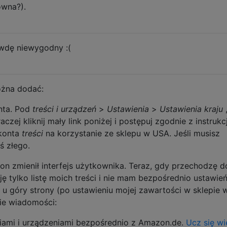
wna?).
awdę niewygodny :(
żna dodać:
nta. Pod
treści i urządzeń
>
Ustawienia
>
Ustawienia kraju
,
aczej kliknij mały link poniżej i postępuj zgodnie z instrukc
konta
treści
na korzystanie ze sklepu w USA. Jeśli musisz
ś złego.
on zmienił interfejs użytkownika. Teraz, gdy przechodzę d
ję tylko listę moich treści i nie mam bezpośrednio ustawie
o u góry strony (po ustawieniu mojej zawartości w sklepie 
ie wiadomości:
iami i urządzeniami bezpośrednio z Amazon.de.
Ucz się wi