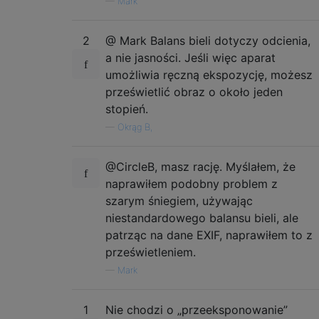
—
Mark
2
@ Mark Balans bieli dotyczy odcienia,
a nie jasności. Jeśli więc aparat
umożliwia ręczną ekspozycję, możesz
prześwietlić obraz o około jeden
stopień.
—
Okrąg B,
@CircleB, masz rację. Myślałem, że
naprawiłem podobny problem z
szarym śniegiem, używając
niestandardowego balansu bieli, ale
patrząc na dane EXIF, naprawiłem to z
prześwietleniem.
—
Mark
1
Nie chodzi o „przeeksponowanie”