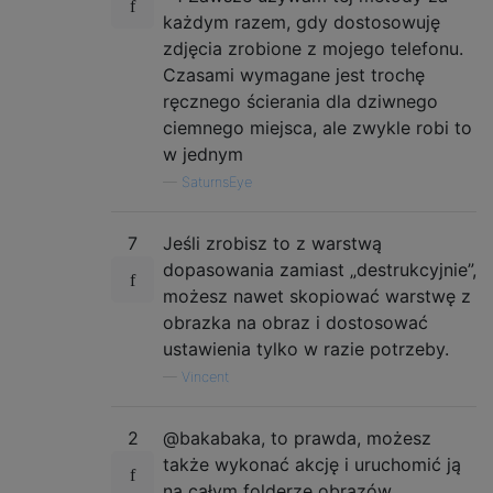
każdym razem, gdy dostosowuję
zdjęcia zrobione z mojego telefonu.
Czasami wymagane jest trochę
ręcznego ścierania dla dziwnego
ciemnego miejsca, ale zwykle robi to
w jednym
—
SaturnsEye
7
Jeśli zrobisz to z warstwą
dopasowania zamiast „destrukcyjnie”,
możesz nawet skopiować warstwę z
obrazka na obraz i dostosować
ustawienia tylko w razie potrzeby.
—
Vincent
2
@bakabaka, to prawda, możesz
także wykonać akcję i uruchomić ją
na całym folderze obrazów.