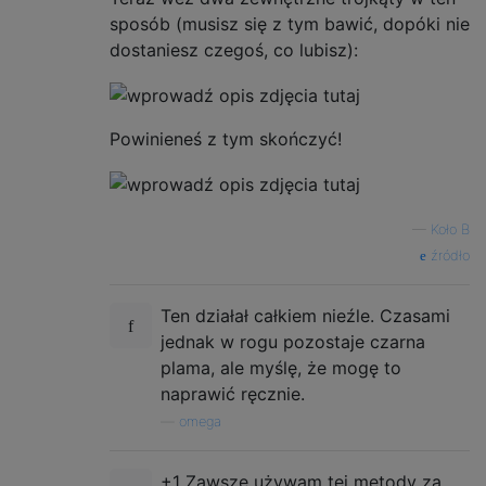
sposób (musisz się z tym bawić, dopóki nie
dostaniesz czegoś, co lubisz):
Powinieneś z tym skończyć!
—
Koło B
źródło
Ten działał całkiem nieźle. Czasami
jednak w rogu pozostaje czarna
plama, ale myślę, że mogę to
naprawić ręcznie.
—
omega
+1 Zawsze używam tej metody za