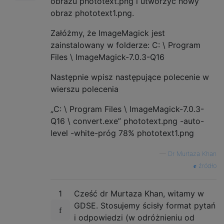
obrazu phototext.png i utworzyć nowy
obraz phototext1.png.
Załóżmy, że ImageMagick jest
zainstalowany w folderze: C: \ Program
Files \ ImageMagick-7.0.3-Q16
Następnie wpisz następujące polecenie w
wierszu polecenia
„C: \ Program Files \ ImageMagick-7.0.3-
Q16 \ convert.exe” phototext.png -auto-
level -white-próg 78% phototext1.png
—
Dr Murtaza Khan
źródło
1
Cześć dr Murtaza Khan, witamy w
GDSE. Stosujemy ścisły format pytań
i odpowiedzi (w odróżnieniu od