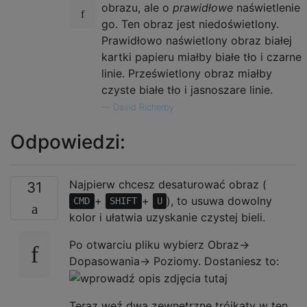
obrazu, ale o
prawidłowe
naświetlenie
go. Ten obraz jest niedoświetlony.
Prawidłowo naświetlony obraz białej
kartki papieru miałby białe tło i czarne
linie. Prześwietlony obraz miałby
czyste białe tło i jasnoszare linie.
—
David Richerby
Odpowiedzi:
Najpierw chcesz desaturować obraz (
31
+
+
), to usuwa dowolny
CMD
SHIFT
U
kolor i ułatwia uzyskanie czystej bieli.
Po otwarciu pliku wybierz Obraz->
Dopasowania-> Poziomy. Dostaniesz to:
Teraz weź dwa zewnętrzne trójkąty w ten