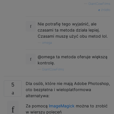
—
GiantCowFilms
źródło
Nie potrafię tego wyjaśnić, ale
czasami ta metoda działa lepiej.
Czasami muszę użyć obu metod lol.
—
omega
@omega ta metoda oferuje większą
kontrolę.
—
GiantCowFilms
Dla osób, które nie mają Adobe Photoshop,
5
oto bezpłatna i wieloplatformowa
alternatywa:
Za pomocą
ImageMagick
można to zrobić
w wierszu poleceń