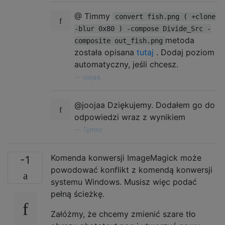
@ Timmy
convert fish.png ( +clone
-blur 0x80 ) -compose Divide_Src -
metoda
composite out_fish.png
została opisana
tutaj
. Dodaj poziom
automatyczny, jeśli chcesz.
—
joojaa,
@joojaa Dziękujemy. Dodałem go do
odpowiedzi wraz z wynikiem
—
Tymric
Komenda konwersji ImageMagick może
-1
powodować konflikt z komendą konwersji
systemu Windows. Musisz więc podać
pełną ścieżkę.
Załóżmy, że chcemy zmienić szare tło