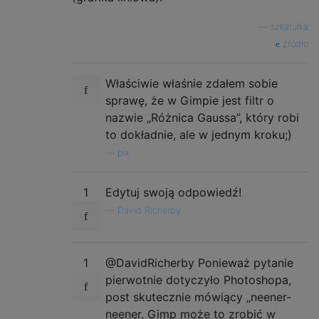
—
szkatułka
źródło
Właściwie właśnie zdałem sobie
sprawę, że w Gimpie jest filtr o
nazwie „Różnica Gaussa”, który robi
to dokładnie, ale w jednym kroku;)
—
pix
1
Edytuj swoją odpowiedź!
—
David Richerby
1
@DavidRicherby Ponieważ pytanie
pierwotnie dotyczyło Photoshopa,
post skutecznie mówiący „neener-
neener, Gimp może to zrobić w