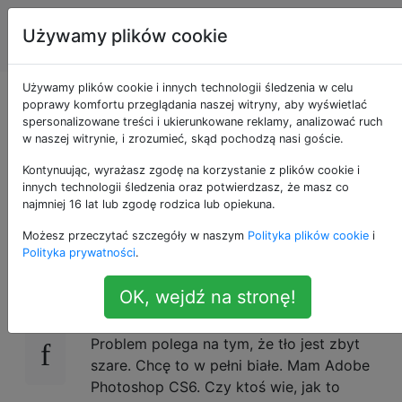
Projekt
Tagi
Używamy plików cookie
Account
graficzny
Używamy plików cookie i innych technologii śledzenia w celu
Jak zmienić białe tło
poprawy komfortu przeglądania naszej witryny, aby wyświetlać
spersonalizowane treści i ukierunkowane reklamy, analizować ruch
w naszej witrynie, i zrozumieć, skąd pochodzą nasi goście.
w książkowym
Kontynuując, wyrażasz zgodę na korzystanie z plików cookie i
aparacie telefonu?
innych technologii śledzenia oraz potwierdzasz, że masz co
najmniej 16 lat lub zgodę rodzica lub opiekuna.
Możesz przeczytać szczegóły w naszym
Polityka plików cookie
i
Polityka prywatności
.
Oto zdjęcie (wielu) zrobione z książki
18
aparatem telefonu.
OK, wejdź na stronę!
Problem polega na tym, że tło jest zbyt
szare. Chcę to w pełni białe. Mam Adobe
Photoshop CS6. Czy ktoś wie, jak to