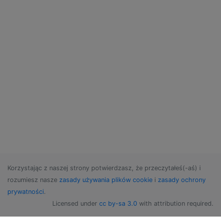
Korzystając z naszej strony potwierdzasz, że przeczytałeś(-aś) i
rozumiesz nasze
zasady używania plików cookie
i
zasady ochrony
prywatności
.
Licensed under
cc by-sa 3.0
with attribution required.