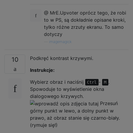
@ MrE.Upvoter oprócz tego, że robi
to w PS, są dokładnie opisane kroki,
tylko różne zrzuty ekranu. To samo
dotyczy
—
imagemagick
Podkręć kontrast krzywymi.
10
Instrukcje:
Wybierz obraz i naciśnij
-
.
Ctrl
M
Spowoduje to wyświetlenie okna
dialogowego krzywych.
Przesuń
górny punkt w lewo, a dolny punkt w
prawo, aż obraz stanie się czarno-biały.
(rymuje się!)