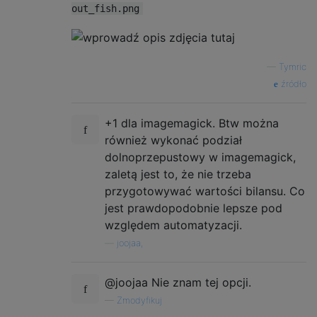
out_fish.png
—
Tymric
źródło
+1 dla imagemagick. Btw można
również wykonać podział
dolnoprzepustowy w imagemagick,
zaletą jest to, że nie trzeba
przygotowywać wartości bilansu. Co
jest prawdopodobnie lepsze pod
względem automatyzacji.
—
joojaa,
@joojaa Nie znam tej opcji.
—
Zmodyfikuj