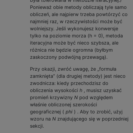
była tolerowana w metodzie iteracyjnej.)
Ponieważ obie metody obliczają tyle samo
obliczeń, ale najpierw trzeba powtórzyć co
najmniej raz, w rzeczywistości może być
wolniejszy. Jeśli wykonujesz konwersje
tylko na poziomie morza (h = 0), metoda
iteracyjna może być nieco szybsza, ale
różnica nie będzie ogromna (byłbym
zaskoczony podwójną przewagą).
Przy okazji, zwróć uwagę, że „formuła
zamknięta” (dla drugiej metody) jest nieco
zwodnicza: kiedy przechodzisz do
obliczenia wysokości
h
, musisz uzyskać
promień krzywizny
N
pod względem
właśnie obliczonej szerokości
geograficznej (
phi
) . Aby to zrobić, użyj
wzoru na
N
znajdującego się w poprzedniej
sekcji.