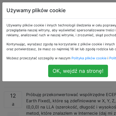
Systemy
Tagi
Używamy plików cookie
Informacji
Account
Geograficznej
Używamy plików cookie i innych technologii śledzenia w celu popraw
przeglądania naszej witryny, aby wyświetlać spersonalizowane treści
Charakterystyka
reklamy, analizować ruch w naszej witrynie, i zrozumieć, skąd pochod
Kontynuując, wyrażasz zgodę na korzystanie z plików cookie i innych 
różnych metod
oraz potwierdzasz, że masz co najmniej 16 lat lub zgodę rodzica lub 
Możesz przeczytać szczegóły w naszym
Polityka plików cookie
i
Poli
konwersji ECEF na
OK, wejdź na stronę!
LLA
Próbuję przekonwertować współrzędne ECEF 
12
Earth Fixed), które są zdefiniowane w X, Y,
(0,0,0) na LLA (szerokość, długość i wysokość)
metod, które znalazłem w Internecie (daj mi 