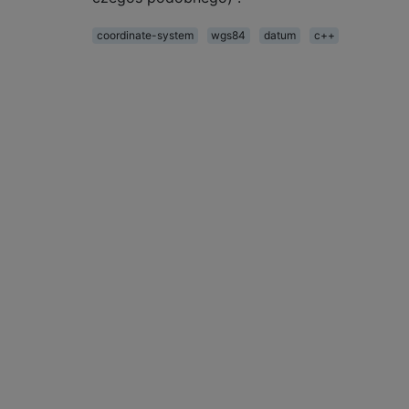
coordinate-system
wgs84
datum
c++