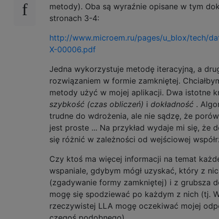
metody). Oba są wyraźnie opisane w tym do
stronach 3-4:
http://www.microem.ru/pages/u_blox/tech/da
X-00006.pdf
Jedna wykorzystuje metodę iteracyjną, a drug
rozwiązaniem w formie zamkniętej. Chciałbym
metody użyć w mojej aplikacji. Dwa istotne kr
szybkość (czas obliczeń)
i
dokładność
. Algo
trudne do wdrożenia, ale nie sądzę, że poró
jest proste ... Na przykład wydaje mi się, że
się różnić w zależności od wejściowej współ
Czy ktoś ma więcej informacji na temat każd
wspaniale, gdybym mógł uzyskać, który z nic
(zgadywanie formy zamkniętej) i z grubsza do
mogę się spodziewać po każdym z nich (tj. W
rzeczywistej LLA mogę oczekiwać mojej odp
czegoś podobnego) .