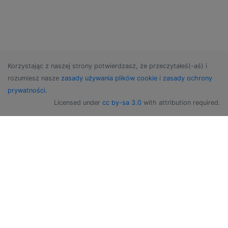
Korzystając z naszej strony potwierdzasz, że przeczytałeś(-aś) i
rozumiesz nasze
zasady używania plików cookie
i
zasady ochrony
prywatności
.
Licensed under
cc by-sa 3.0
with attribution required.