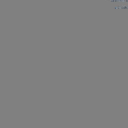
—
andreas-h
źródło