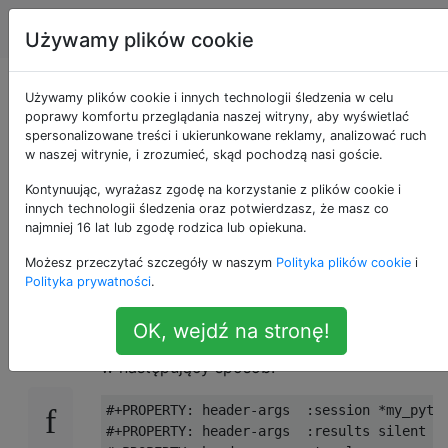
Emacs
Tagi
Account
Używamy plików cookie
Jak określić
Używamy plików cookie i innych technologii śledzenia w celu
poprawy komfortu przeglądania naszej witryny, aby wyświetlać
spersonalizowane treści i ukierunkowane reklamy, analizować ruch
domyślne argumenty
w naszej witrynie, i zrozumieć, skąd pochodzą nasi goście.
nagłówka w blokach
Kontynuując, wyrażasz zgodę na korzystanie z plików cookie i
innych technologii śledzenia oraz potwierdzasz, że masz co
najmniej 16 lat lub zgodę rodzica lub opiekuna.
kodu orgmode
Możesz przeczytać szczegóły w naszym
Polityka plików cookie
i
Polityka prywatności
.
Wiążę, aby ustawić domyślne argumenty
19
OK, wejdź na stronę!
nagłówka do bloków kodu w moim pliku org,
w następujący sposób:
#+PROPERTY: header-args  :session *my_pytho
#+PROPERTY: header-args  :results silent
