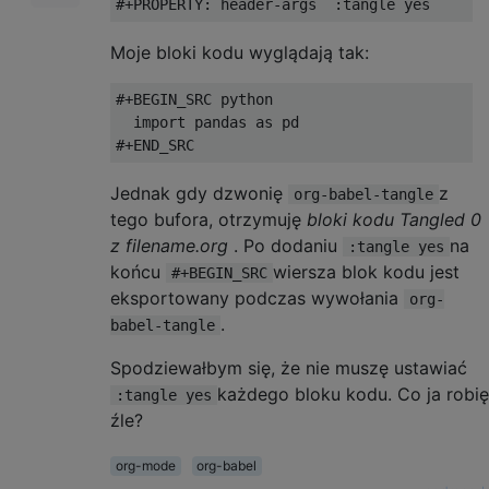
Moje bloki kodu wyglądają tak:
#+BEGIN_SRC python

  import pandas as pd

Jednak gdy dzwonię
z
org-babel-tangle
tego bufora, otrzymuję
bloki kodu Tangled 0
z filename.org
. Po dodaniu
na
:tangle yes
końcu
wiersza blok kodu jest
#+BEGIN_SRC
eksportowany podczas wywołania
org-
.
babel-tangle
Spodziewałbym się, że nie muszę ustawiać
każdego bloku kodu. Co ja robię
:tangle yes
źle?
org-mode
org-babel