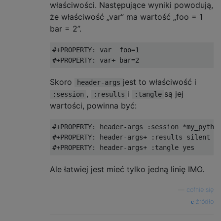
właściwości. Następujące wyniki powodują,
że właściwość „var” ma wartość „foo = 1
bar = 2”.
#+PROPERTY: var  foo=1

Skoro
jest to właściwość i
header-args
,
i
są jej
:session
:results
:tangle
wartości, powinna być:
#+PROPERTY: header-args :session *my_python
#+PROPERTY: header-args+ :results silent

Ale łatwiej jest mieć tylko jedną linię IMO.
—
cofnie się
źródło