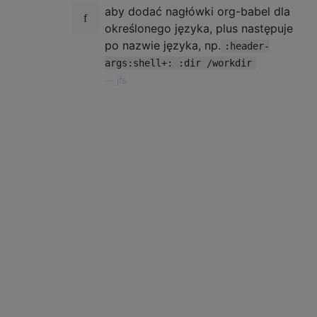
aby dodać nagłówki org-babel dla
określonego języka, plus następuje
po nazwie języka, np.
:header-
args:shell+: :dir /workdir
—
jfs