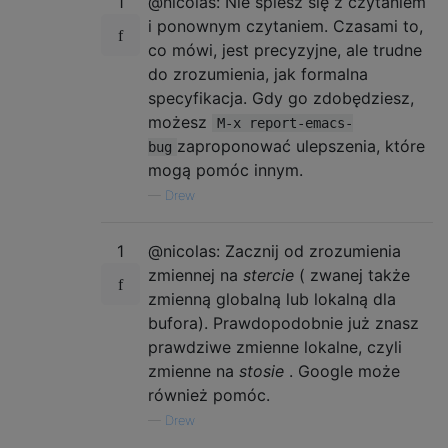
1
@nicolas: Nie spiesz się z czytaniem
i ponownym czytaniem. Czasami to,
co mówi, jest precyzyjne, ale trudne
do zrozumienia, jak formalna
specyfikacja. Gdy go zdobędziesz,
możesz
M-x report-emacs-
zaproponować ulepszenia, które
bug
mogą pomóc innym.
—
Drew
1
@nicolas: Zacznij od zrozumienia
zmiennej na
stercie
( zwanej także
zmienną globalną lub lokalną dla
bufora). Prawdopodobnie już znasz
prawdziwe zmienne lokalne, czyli
zmienne na
stosie
. Google może
również pomóc.
—
Drew