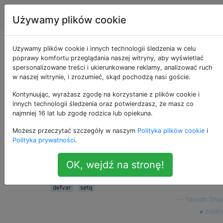
Emacs
Tagi
Account
Używamy plików cookie
Jaka jest różnica
Używamy plików cookie i innych technologii śledzenia w celu
poprawy komfortu przeglądania naszej witryny, aby wyświetlać
spersonalizowane treści i ukierunkowane reklamy, analizować ruch
między setq a defvar
w naszej witrynie, i zrozumieć, skąd pochodzą nasi goście.
Kontynuując, wyrażasz zgodę na korzystanie z plików cookie i
innych technologii śledzenia oraz potwierdzasz, że masz co
Jaka jest różnica pomiędzy
i
w
14
setq
defvar
najmniej 16 lat lub zgodę rodzica lub opiekuna.
seplenie Emacsa?
Możesz przeczytać szczegóły w naszym
Polityka plików cookie
i
Polityka prywatności
.
Widzę wspólną wersję lisp tego samego
pytania na
/programming/3855862
. Czy są
OK, wejdź na stronę!
takie same w Elisp?
defvar
setq
—
Yasushi Shoji
źródło