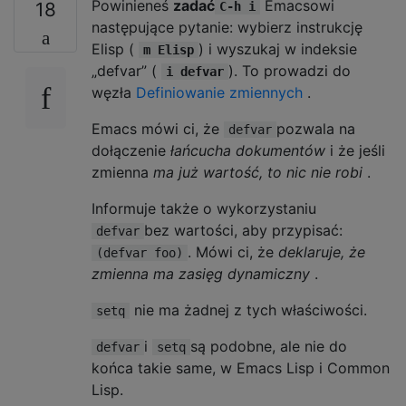
Powinieneś
zadać
Emacsowi
18
C-h i
następujące pytanie: wybierz instrukcję
Elisp (
) i wyszukaj w indeksie
m Elisp
„defvar” (
). To prowadzi do
i defvar
węzła
Definiowanie zmiennych
.
Emacs mówi ci, że
pozwala na
defvar
dołączenie
łańcucha dokumentów
i że jeśli
zmienna
ma już wartość, to nic nie robi
.
Informuje także o wykorzystaniu
bez wartości, aby przypisać:
defvar
. Mówi ci, że
deklaruje, że
(defvar foo)
zmienna ma zasięg dynamiczny
.
nie ma żadnej z tych właściwości.
setq
i
są podobne, ale nie do
defvar
setq
końca takie same, w Emacs Lisp i Common
Lisp.