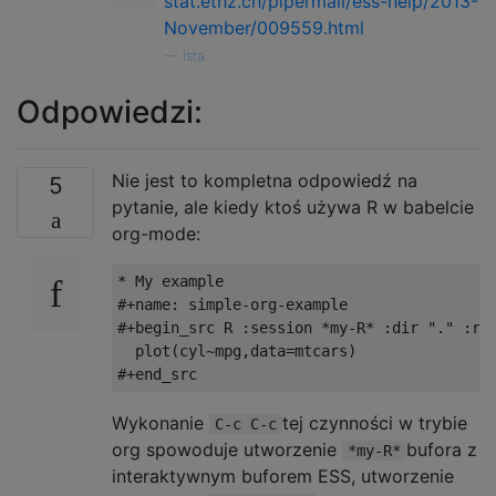
stat.ethz.ch/pipermail/ess-help/2013-
November/009559.html
—
Ista
Odpowiedzi:
Nie jest to kompletna odpowiedź na
5
pytanie, ale kiedy ktoś używa R w babelcie
org-mode:
* My example

#+name: simple-org-example

#+begin_src R :session *my-R* :dir "." :res
  plot(cyl~mpg,data=mtcars)

Wykonanie
tej czynności w trybie
C-c C-c
org spowoduje utworzenie
bufora z
*my-R*
interaktywnym buforem ESS, utworzenie