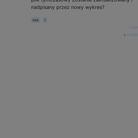
nadpisany przez nowy wykres?
ess
r
—
Dan
źródło