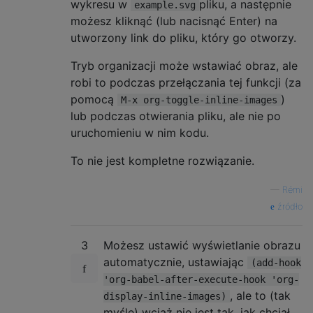
wykresu w
pliku, a następnie
example.svg
możesz kliknąć (lub nacisnąć Enter) na
utworzony link do pliku, który go otworzy.
Tryb organizacji może wstawiać obraz, ale
robi to podczas przełączania tej funkcji (za
pomocą
)
M-x org-toggle-inline-images
lub podczas otwierania pliku, ale nie po
uruchomieniu w nim kodu.
To nie jest kompletne rozwiązanie.
—
Rémi
źródło
3
Możesz ustawić wyświetlanie obrazu
automatycznie, ustawiając
(add-hook
'org-babel-after-execute-hook 'org-
, ale to (tak
display-inline-images)
myślę) wciąż nie jest tak, jak chciał