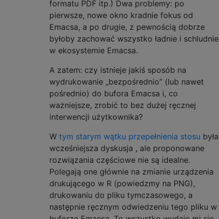
formatu PDF itp.) Dwa problemy: po
pierwsze, nowe okno kradnie fokus od
Emacsa, a po drugie, z pewnością dobrze
byłoby zachować wszystko ładnie i schludnie
w ekosystemie Emacsa.
A zatem: czy istnieje jakiś sposób na
wydrukowanie „bezpośrednio” (lub nawet
pośrednio) do bufora Emacsa i, co
ważniejsze, zrobić to bez dużej ręcznej
interwencji użytkownika?
W
tym starym wątku przepełnienia stosu
była
wcześniejsza dyskusja , ale proponowane
rozwiązania częściowe nie są idealne.
Polegają one głównie na zmianie urządzenia
drukującego w R (powiedzmy na PNG),
drukowaniu do pliku tymczasowego, a
następnie ręcznym odwiedzeniu tego pliku w
buforze Emacsa. To wszystko wydaje mi się