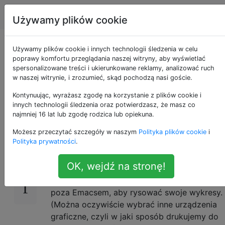
Emacs
Tagi
Account
Używamy plików cookie
ESS spiskuje
Używamy plików cookie i innych technologii śledzenia w celu
poprawy komfortu przeglądania naszej witryny, aby wyświetlać
spersonalizowane treści i ukierunkowane reklamy, analizować ruch
bezpośrednio do
w naszej witrynie, i zrozumieć, skąd pochodzą nasi goście.
bufora Emacsa?
Kontynuując, wyrażasz zgodę na korzystanie z plików cookie i
innych technologii śledzenia oraz potwierdzasz, że masz co
najmniej 16 lat lub zgodę rodzica lub opiekuna.
Możesz przeczytać szczegóły w naszym
Polityka plików cookie
i
P:
Jak mogę zmusić ESS (R) do drukowania
33
Polityka prywatności
.
bezpośrednio do bufora Emacsa?
OK, wejdź na stronę!
Podczas interakcji z R przez ESS, R
domyślnie odradza osobne okno graficzne
poza Emacsem, aby rysować swoje wykresy.
(Można oczywiście wybrać inne urządzenia
graficzne, czyli w jaki sposób drukujemy do