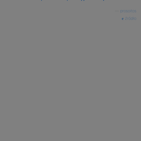
—
prosoitos
źródło