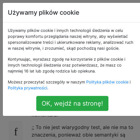
Emacs
Tagi
Account
Używamy plików cookie
Dlaczego „pozwól”
Używamy plików cookie i innych technologii śledzenia w celu
poprawy komfortu przeglądania naszej witryny, aby wyświetlać
spersonalizowane treści i ukierunkowane reklamy, analizować ruch
szybciej dzięki
w naszej witrynie, i zrozumieć, skąd pochodzą nasi goście.
zakresowi
Kontynuując, wyrażasz zgodę na korzystanie z plików cookie i
innych technologii śledzenia oraz potwierdzasz, że masz co
najmniej 16 lat lub zgodę rodzica lub opiekuna.
leksykalnemu?
Możesz przeczytać szczegóły w naszym
Polityka plików cookie
i
Polityka prywatności
.
Podczas czytania kodu źródłowego
31
OK, wejdź na stronę!
makra natrafiłem na następujący
dolist
komentarz.
;; To nie jest wiarygodny test, ale nie ma to
znaczenia, ponieważ obie semantyki są