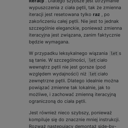
iteracji
. Dlatego szybsze jest utrzymanie
wypuszczenia z ciała pętli, tak że zmienna
iteracji jest resetowana tylko
raz
, po
zakończeniu całej pętli. Nie jest to jednak
szczególnie eleganckie, ponieważ zmienna
iteracyjna jest związana, zanim faktycznie
będzie wymagana.
W przypadku leksykalnego wiązania
s
let
są tanie. W szczególności,
ciało
let
wewnątrz pętli nie jest gorsze (pod
względem wydajności) niż
ciało
let
zewnętrzne pętli. Dlatego idealnie można
powiązać zmienne tak lokalnie, jak to
możliwe, i zachować zmienną iteracyjną
ograniczoną do ciała pętli.
Jest również nieco szybszy, ponieważ
kompiluje się do znacznie mniej instrukcji.
Rozważ następujący demontaż side-by-