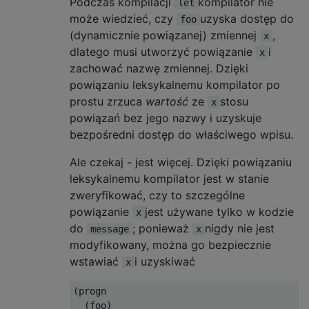
Podczas kompilacji
kompilator nie
let
może wiedzieć, czy
uzyska dostęp do
foo
(dynamicznie powiązanej) zmiennej
,
x
dlatego musi utworzyć powiązanie
i
x
zachować nazwę zmiennej. Dzięki
powiązaniu leksykalnemu kompilator po
prostu zrzuca
wartość
ze
stosu
x
powiązań bez jego nazwy i uzyskuje
bezpośredni dostęp do właściwego wpisu.
Ale czekaj - jest więcej. Dzięki powiązaniu
leksykalnemu kompilator jest w stanie
zweryfikować, czy to szczególne
powiązanie
jest używane tylko w kodzie
x
do
; ponieważ
nigdy nie jest
message
x
modyfikowany, można go bezpiecznie
wstawiać
i uzyskiwać
x
(progn

  (foo)
