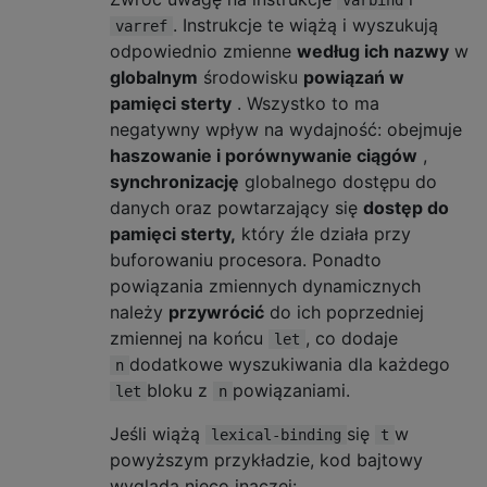
. Instrukcje te wiążą i wyszukują
varref
odpowiednio zmienne
według ich nazwy
w
globalnym
środowisku
powiązań w
pamięci sterty
. Wszystko to ma
negatywny wpływ na wydajność: obejmuje
haszowanie i porównywanie ciągów
,
synchronizację
globalnego dostępu do
danych oraz powtarzający się
dostęp do
pamięci sterty,
który źle działa przy
buforowaniu procesora. Ponadto
powiązania zmiennych dynamicznych
należy
przywrócić
do ich poprzedniej
zmiennej na końcu
, co dodaje
let
dodatkowe wyszukiwania dla każdego
n
bloku z
powiązaniami.
let
n
Jeśli wiążą
się
w
lexical-binding
t
powyższym przykładzie, kod bajtowy
wygląda nieco inaczej: