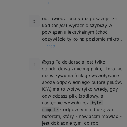
—
gsg
odpowiedź lunaryona pokazuje, że
kod ten
jest
wyraźnie szybszy w
powiązaniu leksykalnym (choć
oczywiście tylko na poziomie mikro).
—
shosti
@gsg Ta deklaracja jest tylko
standardową zmienną pliku, która nie
ma wpływu na funkcje wywoływane
spoza odpowiedniego bufora plików.
IOW, ma to wpływ tylko wtedy, gdy
odwiedzasz plik źródłowy, a
następnie wywołujesz
byte-
z odpowiednim bieżącym
compile
buforem, który - nawiasem mówiąc -
jest dokładnie tym, co robi