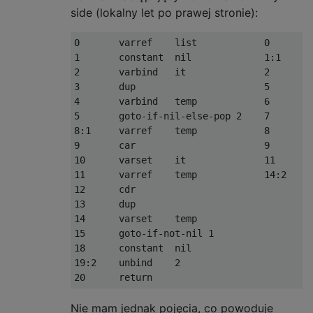
side (lokalny let po prawej stronie):
0       varref    list            0       v
1       constant  nil             1:1     d
2       varbind   it              2       g
3       dup                       5       d
4       varbind   temp            6       c
5       goto-if-nil-else-pop 2    7       s
8:1     varref    temp            8       c
9       car                       9       d
10      varset    it              11      g
11      varref    temp            14:2    r
12      cdr       

13      dup       

14      varset    temp

15      goto-if-not-nil 1

18      constant  nil

19:2    unbind    2

Nie mam jednak pojęcia, co powoduje