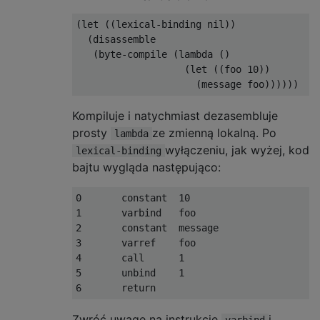
(let ((lexical-binding nil))

  (disassemble

   (byte-compile (lambda ()

                   (let ((foo 10))

Kompiluje i natychmiast dezasembluje
prosty
ze zmienną lokalną. Po
lambda
wyłączeniu, jak wyżej, kod
lexical-binding
bajtu wygląda następująco:
0       constant  10

1       varbind   foo

2       constant  message

3       varref    foo

4       call      1

5       unbind    1

Zwróć uwagę na instrukcje
i
varbind