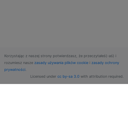
Korzystając z naszej strony potwierdzasz, że przeczytałeś(-aś) i
rozumiesz nasze
zasady używania plików cookie
i
zasady ochrony
prywatności
.
Licensed under
cc by-sa 3.0
with attribution required.