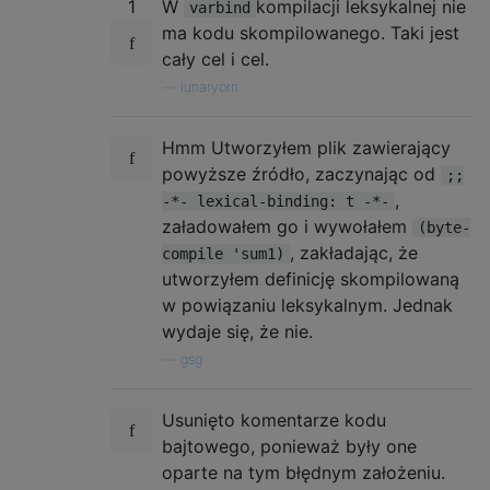
1
W
kompilacji leksykalnej nie
varbind
ma kodu skompilowanego. Taki jest
cały cel i cel.
—
lunaryorn
Hmm Utworzyłem plik zawierający
powyższe źródło, zaczynając od
;;
,
-*- lexical-binding: t -*-
załadowałem go i wywołałem
(byte-
, zakładając, że
compile 'sum1)
utworzyłem definicję skompilowaną
w powiązaniu leksykalnym. Jednak
wydaje się, że nie.
—
gsg
Usunięto komentarze kodu
bajtowego, ponieważ były one
oparte na tym błędnym założeniu.