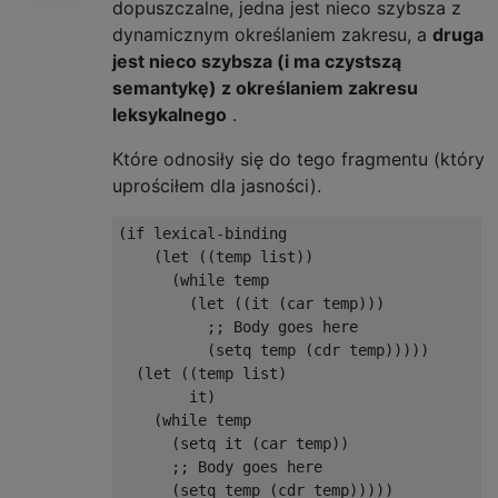
dopuszczalne, jedna jest nieco szybsza z
dynamicznym określaniem zakresu, a
druga
jest nieco szybsza (i ma czystszą
semantykę) z określaniem zakresu
leksykalnego
.
Które odnosiły się do tego fragmentu (który
uprościłem dla jasności).
(if lexical-binding

    (let ((temp list))

      (while temp

        (let ((it (car temp)))

          ;; Body goes here

          (setq temp (cdr temp)))))

  (let ((temp list)

        it)

    (while temp

      (setq it (car temp))

      ;; Body goes here
