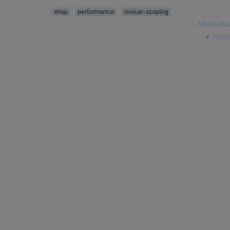
elisp
performance
lexical-scoping
—
Malabarba
źródło