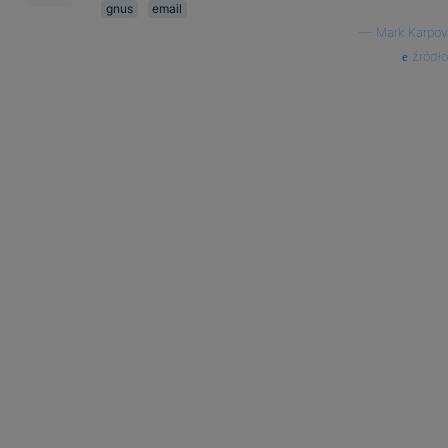
gnus
email
—
Mark Karpov
źródło