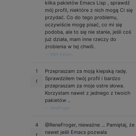
kilka pakietów Emacs Lisp , sprawdź
mój profil, niektóre z nich mogą Ci się
przydać. Co do tego problemu,
oczywiście mogę pisać, co mi się
podoba, ale to się nie stanie, jeśli coś
już działa, mam inne rzeczy do
zrobienia w tej chwili.
—
Mark Karpov,
1
Przepraszam za moją kiepską radę.
Sprawdziłem twój profil i bardzo
przepraszam za moje ostre słowa.
Korzystam nawet z jednego z twoich
pakietów ..
—
ReneFroger
4
@ReneFroger, nieważne ... Pamiętaj, że
nawet jeśli Emacs pozwala