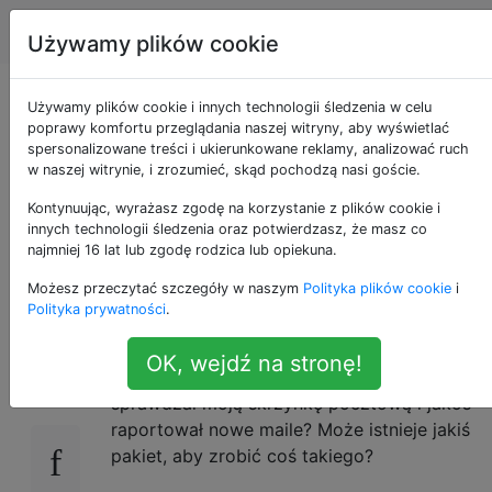
Emacs
Tagi
Account
Używamy plików cookie
Jak sprawić, by
Używamy plików cookie i innych technologii śledzenia w celu
poprawy komfortu przeglądania naszej witryny, aby wyświetlać
spersonalizowane treści i ukierunkowane reklamy, analizować ruch
Emacs sprawdził
w naszej witrynie, i zrozumieć, skąd pochodzą nasi goście.
moją pocztę i zgłosił
Kontynuując, wyrażasz zgodę na korzystanie z plików cookie i
innych technologii śledzenia oraz potwierdzasz, że masz co
najmniej 16 lat lub zgodę rodzica lub opiekuna.
nową pocztę
Możesz przeczytać szczegóły w naszym
Polityka plików cookie
i
Polityka prywatności
.
Używam GNUS do czytania moich e-maili.
9
OK, wejdź na stronę!
Czy jest jakiś sposób, aby automatycznie
sprawdzał moją skrzynkę pocztową i jakoś
raportował nowe maile? Może istnieje jakiś
pakiet, aby zrobić coś takiego?