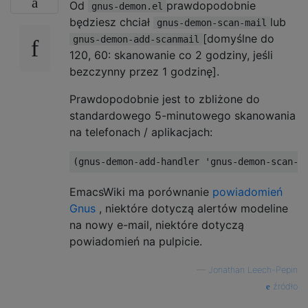
Od
prawdopodobnie
gnus-demon.el
będziesz chciał
lub
gnus-demon-scan-mail
[domyślne do
gnus-demon-add-scanmail
120, 60: skanowanie co 2 godziny, jeśli
bezczynny przez 1 godzinę].
Prawdopodobnie jest to zbliżone do
standardowego 5-minutowego skanowania
na telefonach / aplikacjach:
EmacsWiki ma porównanie
powiadomień
Gnus
, niektóre dotyczą alertów modeline
na nowy e-mail, niektóre dotyczą
powiadomień na pulpicie.
—
Jonathan Leech-Pepin
źródło