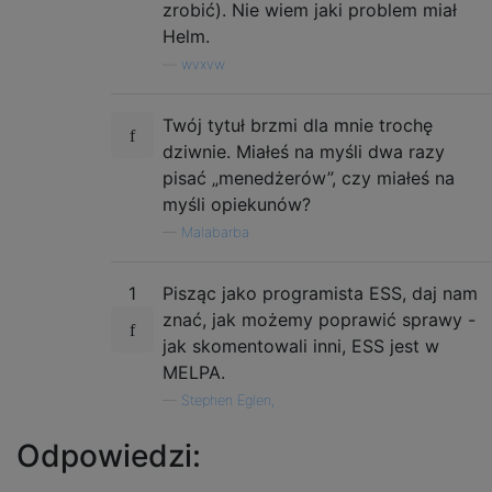
zrobić). Nie wiem jaki problem miał
Helm.
—
wvxvw
Twój tytuł brzmi dla mnie trochę
dziwnie. Miałeś na myśli dwa razy
pisać „menedżerów”, czy miałeś na
myśli opiekunów?
—
Malabarba
1
Pisząc jako programista ESS, daj nam
znać, jak możemy poprawić sprawy -
jak skomentowali inni, ESS jest w
MELPA.
—
Stephen Eglen,
Odpowiedzi: