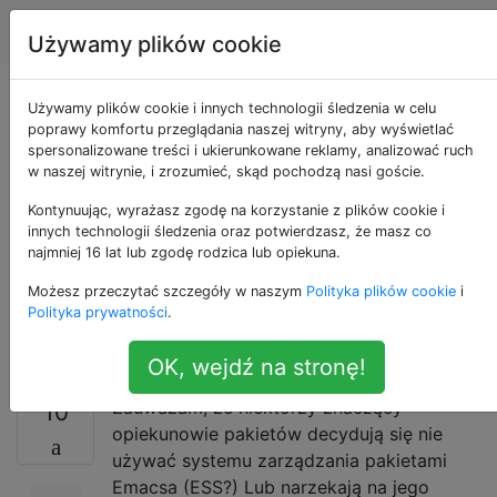
Emacs
Tagi
Account
Używamy plików cookie
Uwagi techniczne dla
Używamy plików cookie i innych technologii śledzenia w celu
poprawy komfortu przeglądania naszej witryny, aby wyświetlać
spersonalizowane treści i ukierunkowane reklamy, analizować ruch
opiekunów pakietów,
w naszej witrynie, i zrozumieć, skąd pochodzą nasi goście.
aby nie korzystali z
Kontynuując, wyrażasz zgodę na korzystanie z plików cookie i
innych technologii śledzenia oraz potwierdzasz, że masz co
najmniej 16 lat lub zgodę rodzica lub opiekuna.
menedżera pakietów
Możesz przeczytać szczegóły w naszym
Polityka plików cookie
i
Emacsa?
Polityka prywatności
.
OK, wejdź na stronę!
Zauważam, że niektórzy znaczący
10
opiekunowie pakietów decydują się nie
używać systemu zarządzania pakietami
Emacsa (ESS?) Lub narzekają na jego