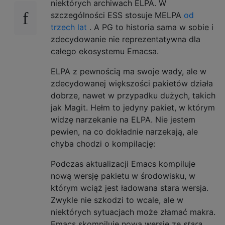
niektórych archiwach ELPA. W
szczególności ESS stosuje MELPA
od
trzech lat
. A PG to historia sama w sobie i
zdecydowanie nie reprezentatywna dla
całego ekosystemu Emacsa.
ELPA z pewnością ma swoje wady, ale w
zdecydowanej większości pakietów działa
dobrze, nawet w przypadku dużych, takich
jak Magit. Hełm to jedyny pakiet, w którym
widzę narzekanie na ELPA. Nie jestem
pewien, na co dokładnie narzekają, ale
chyba chodzi o kompilację:
Podczas aktualizacji Emacs kompiluje
nową wersję pakietu w środowisku, w
którym wciąż jest ładowana stara wersja.
Zwykle nie szkodzi to wcale, ale w
niektórych sytuacjach może złamać makra.
Emacs skompiluje nową wersję ze
starą