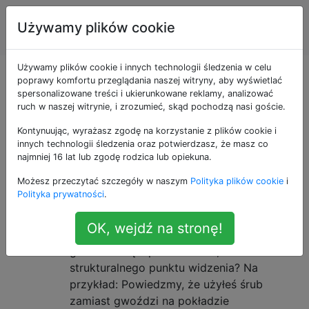
Majsterkowanie
Tagi
Używamy plików cookie
Account
w domu
Używamy plików cookie i innych technologii śledzenia w celu
Pytania otagowane
poprawy komfortu przeglądania naszej witryny, aby wyświetlać
spersonalizowane treści i ukierunkowane reklamy, analizować
ruch w naszej witrynie, i zrozumieć, skąd pochodzą nasi goście.
jako engineering
Kontynuując, wyrażasz zgodę na korzystanie z plików cookie i
innych technologii śledzenia oraz potwierdzasz, że masz co
Czy istnieje przypadek, w którym
12
najmniej 16 lat lub zgodę rodzica lub opiekuna.
gwoździe są lepsze od śrub, z
Możesz przeczytać szczegóły w naszym
Polityka plików cookie
i
punktu widzenia inżynierii /
Polityka prywatności
.
konstrukcji?
OK, wejdź na stronę!
Czy istnieje przypadek, w którym
gwoździe są lepsze od śrub, z
strukturalnego punktu widzenia? Na
przykład: Powiedzmy, że użyłeś śrub
zamiast gwoździ na pokładzie