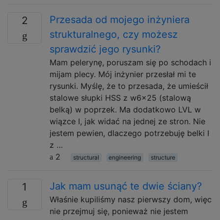
Przesada od mojego inżyniera
2
strukturalnego, czy możesz
sprawdzić jego rysunki?
Mam pelerynę, poruszam się po schodach i
mijam plecy. Mój inżynier przesłał mi te
rysunki. Myślę, że to przesada, że ​​umieścił
stalowe słupki HSS z w6x25 (stalową
belką) w poprzek. Ma dodatkowo LVL w
wiązce I, jak widać na jednej ze stron. Nie
jestem pewien, dlaczego potrzebuję belki I
z …
2
structural
engineering
structure
Jak mam usunąć te dwie ściany?
1
Właśnie kupiliśmy nasz pierwszy dom, więc
nie przejmuj się, ponieważ nie jestem