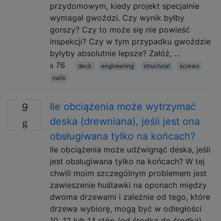
przydomowym, kiedy projekt specjalnie
wymagał gwoździ. Czy wynik byłby
gorszy? Czy to może się nie powieść
inspekcji? Czy w tym przypadku gwoździe
byłyby absolutnie lepsze? Załóż, …
76
deck
engineering
structural
screws
nails
Ile obciążenia może wytrzymać
9
deska (drewniana), jeśli jest ona
obsługiwana tylko na końcach?
Ile obciążenia może udźwignąć deska, jeśli
jest obsługiwana tylko na końcach? W tej
chwili moim szczególnym problemem jest
zawieszenie huśtawki na oponach między
dwoma drzewami i zależnie od tego, które
drzewa wybiorę, mogą być w odległości
10, 12 lub 14 stóp (od środka do środka).