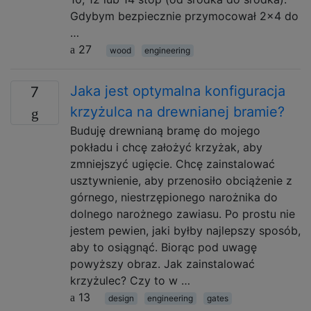
Gdybym bezpiecznie przymocował 2x4 do
…
27
wood
engineering
Jaka jest optymalna konfiguracja
7
krzyżulca na drewnianej bramie?
Buduję drewnianą bramę do mojego
pokładu i chcę założyć krzyżak, aby
zmniejszyć ugięcie. Chcę zainstalować
usztywnienie, aby przenosiło obciążenie z
górnego, niestrzępionego narożnika do
dolnego narożnego zawiasu. Po prostu nie
jestem pewien, jaki byłby najlepszy sposób,
aby to osiągnąć. Biorąc pod uwagę
powyższy obraz. Jak zainstalować
krzyżulec? Czy to w …
13
design
engineering
gates