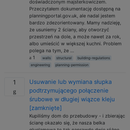
doświadczonym majsterkowiczem.
Przeczytałem dokumentację dostępną na
planningportal.gov.uk, ale nadal jestem
bardzo zdezorientowany. Mamy nadzieję,
że usuniemy 2 ściany, aby otworzyć
przestrzeń na dole, a może nawet za rok,
albo umieścić w większej kuchni. Problem
polega na tym, że …
1
walls
structural
building-regulations
engineering
planning-permission
Usuwanie lub wymiana słupka
1
podtrzymującego połączenie
śrubowe w długiej wiązce kleju
[zamknięte]
Kupiliśmy dom do przebudowy - i zbierając
ścianę okazało się, że nasza belka
gluelamowa to tak naprawdę dwie różne