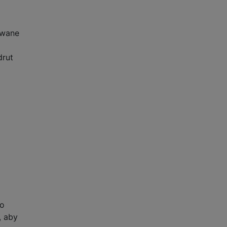
owane
drut
z
ko
, aby