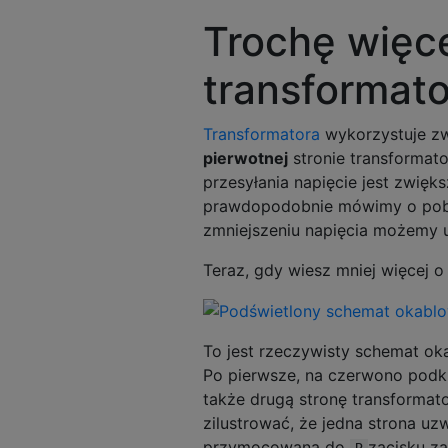
Trochę więce
transformat
Transformatora
wykorzystuje zw
pierwotnej
stronie transformat
przesyłania napięcie jest zwię
prawdopodobnie mówimy o pobra
zmniejszeniu napięcia możemy u
Teraz, gdy wiesz mniej więcej o
To jest rzeczywisty schemat oka
Po pierwsze, na czerwono podkr
także drugą stronę transformato
zilustrować, że jedna strona uz
przymocowana do
zacisku za