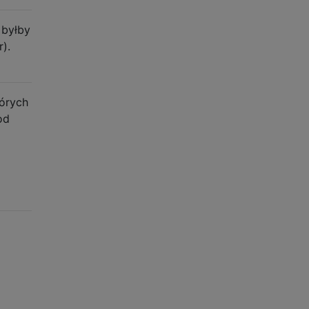
 byłby
).
tórych
od