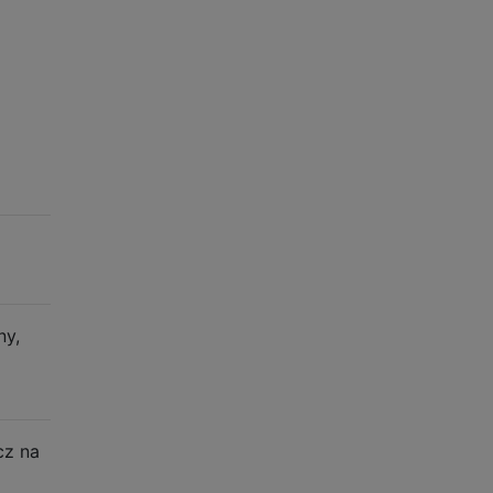
ny,
cz na