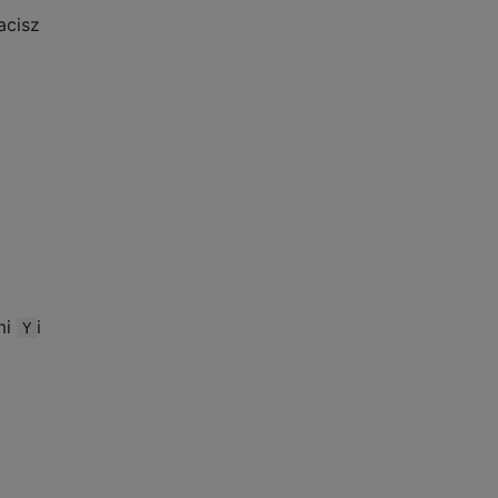
acisz
mi
i
Y