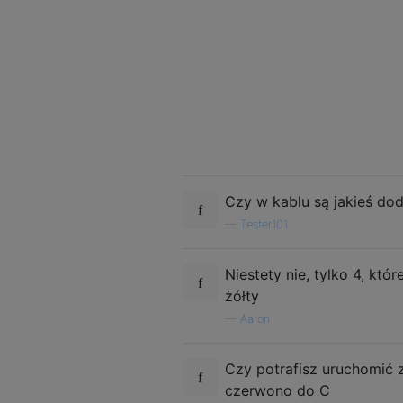
Czy w kablu są jakieś d
—
Tester101
Niestety nie, tylko 4, któ
żółty
—
Aaron
Czy potrafisz uruchomić
czerwono do C