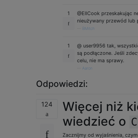
1
@EllCook przeskakując ne
nieużywany przewód lub p
—
BMitch
1
@ user9956 tak, wszystki
są podłączone. Jeśli zdec
celu, nie ma sprawy.
—
Aaron
Odpowiedzi:
Więcej niż k
124
wiedzieć o
C
Zacznijmy od wyjaśnienia, czy