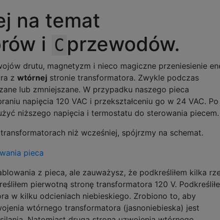
j na temat
orów i
przewodów.
C
ojów drutu, magnetyzm i nieco magiczne przeniesienie ene
ora z
wtórnej
stronie transformatora. Zwykle podczas
kszane lub zmniejszane. W przypadku naszego pieca
niu napięcia 120 VAC i przekształceniu go w 24 VAC. Po
żyć niższego napięcia i termostatu do sterowania piecem.
 transformatorach niż wcześniej, spójrzmy na schemat.
blowania z pieca, ale zauważysz, że podkreśliłem kilka rz
eśliłem pierwotną stronę transformatora 120 V. Podkreślił
ra w kilku odcieniach niebieskiego. Zrobiono to, aby
wojenia wtórnego transformatora (jasnoniebieska) jest
silania. Natomiast druga strona uzwojenia wtórnego