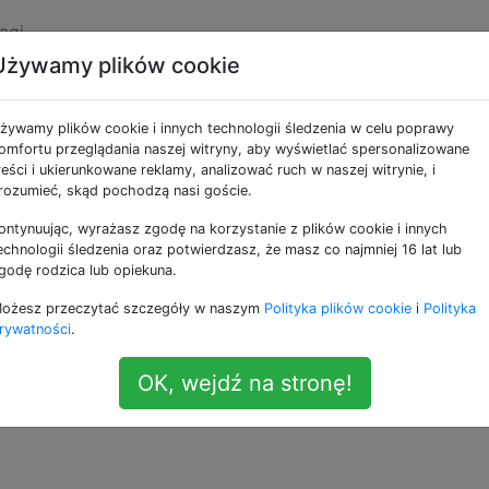
agi
Używamy plików cookie
przewód „C” do mojego
żywamy plików cookie i innych technologii śledzenia w celu poprawy
omfortu przeglądania naszej witryny, aby wyświetlać spersonalizowane
reści i ukierunkowane reklamy, analizować ruch w naszej witrynie, i
rozumieć, skąd pochodzą nasi goście.
ontynuując, wyrażasz zgodę na korzystanie z plików cookie i innych
aty Wi-Fi chcą zasilać przewód C z termostatu, ale stary
echnologii śledzenia oraz potwierdzasz, że masz co najmniej 16 lat lub
du C. Jaki jest najprostszy sposób na dodanie drutu C / 2
godę rodzica lub opiekuna.
ożesz przeczytać szczegóły w naszym
Polityka plików cookie
i
Polityka
rywatności
.
OK, wejdź na stronę!