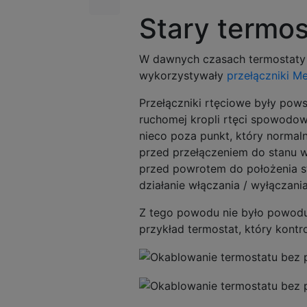
Stary termos
W dawnych czasach termostaty b
wykorzystywały
przełączniki M
Przełączniki rtęciowe były pow
ruchomej kropli rtęci spowodow
nieco poza punkt, który normal
przed przełączeniem do stanu wł
przed powrotem do położenia s
działanie włączania / wyłączani
Z tego powodu nie było powodu
przykład termostat, który kontr