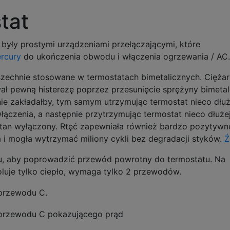
tat
yły prostymi urządzeniami przełączającymi, które
ercury
do ukończenia obwodu i włączenia ogrzewania / AC.
szechnie stosowane w termostatach bimetalicznych. Ciężar
ał pewną histerezę poprzez przesunięcie sprężyny bimeta
nie zakładałby, tym samym utrzymując termostat nieco dłuż
ączenia, a następnie przytrzymując termostat nieco dłuże
tan wyłączony. Rtęć zapewniała również bardzo pozytywn
a i mogła wytrzymać miliony cykli bez degradacji styków.
Ź
, aby poprowadzić przewód powrotny do termostatu. Na
oluje tylko ciepło, wymaga tylko 2 przewodów.