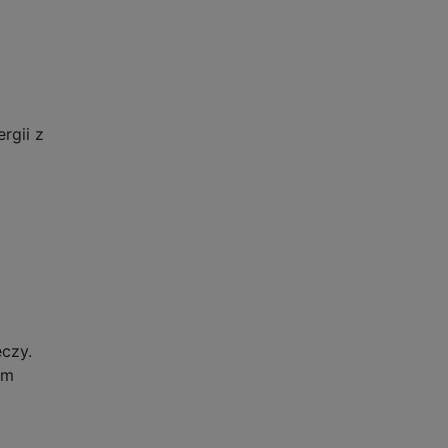
rgii z
eczy.
em