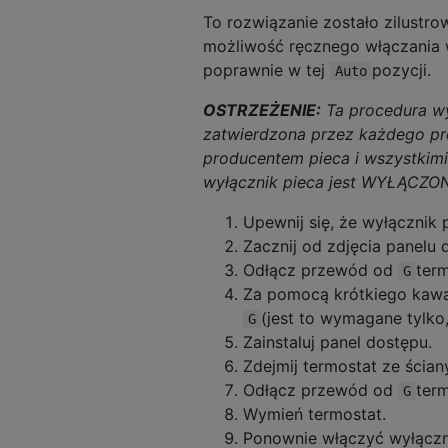
To rozwiązanie zostało zilustr
możliwość ręcznego włączania w
poprawnie w tej
pozycji.
Auto
OSTRZEŻENIE:
Ta procedura wy
zatwierdzona przez każdego pro
producentem pieca i wszystkimi
wyłącznik pieca jest WYŁĄCZO
Upewnij się, że wyłącznik
Zacznij od zdjęcia panelu
Odłącz przewód od
term
G
Za pomocą krótkiego kawa
(jest to wymagane tylko,
G
Zainstaluj panel dostępu.
Zdejmij termostat ze ścia
Odłącz przewód od
term
G
Wymień termostat.
Ponownie włączyć wyłączn