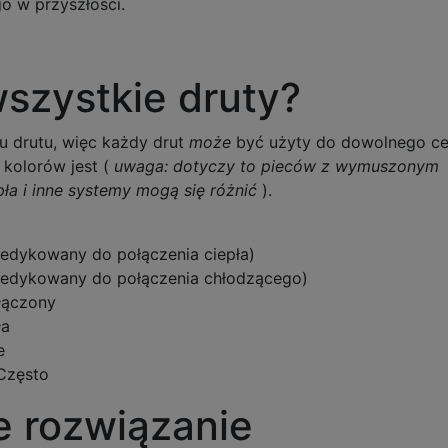
o w przyszłości.
wszystkie druty?
u drutu, więc każdy drut
może
być użyty do dowolnego ce
kolorów jest (
uwaga: dotyczy to pieców z wymuszonym
ła i inne systemy mogą się różnić
).
edykowany do połączenia ciepła)
dedykowany do połączenia chłodzącego)
łączony
ła
e
Często
e rozwiązanie