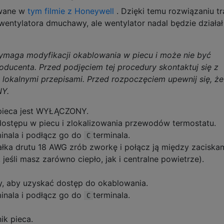
owane w
tym filmie z Honeywell
. Dzięki temu rozwiązaniu tr
entylatora dmuchawy, ale wentylator nadal będzie działał
maga modyfikacji okablowania w piecu i może nie być
ducenta. Przed podjęciem tej procedury skontaktuj się z
 lokalnymi przepisami. Przed rozpoczęciem upewnij się, że
NY.
 pieca jest WYŁĄCZONY.
 dostępu w piecu i zlokalizowania przewodów termostatu.
inala i podłącz go do
terminala.
C
łka drutu 18 AWG zrób zworkę i połącz ją między zaciska
 jeśli masz zarówno ciepło, jak i centralne powietrze).
ny, aby uzyskać dostęp do okablowania.
inala i podłącz go do
terminala.
C
ik pieca.