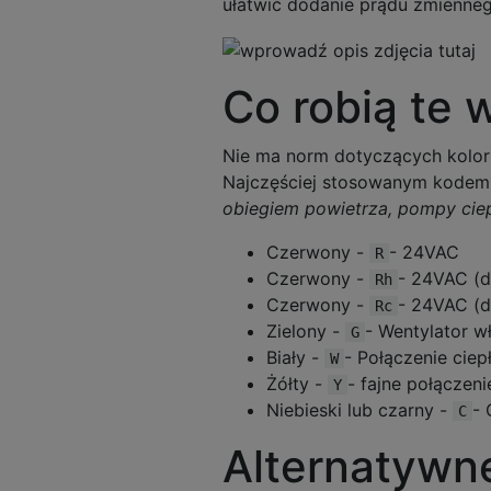
ułatwić dodanie prądu zmienneg
Co robią te 
Nie ma norm dotyczących kolor
Najczęściej stosowanym kodem 
obiegiem powietrza, pompy ciep
Czerwony -
- 24VAC
R
Czerwony -
- 24VAC (d
Rh
Czerwony -
- 24VAC (
Rc
Zielony -
- Wentylator w
G
Biały -
- Połączenie ciep
W
Żółty -
- fajne połączeni
Y
Niebieski lub czarny -
- 
C
Alternatywn