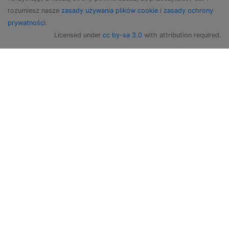
rozumiesz nasze
zasady używania plików cookie
i
zasady ochrony
prywatności
.
Licensed under
cc by-sa 3.0
with attribution required.