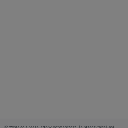
Korzystając z naszej strony potwierdzasz, że przeczytałeś(-aś) i