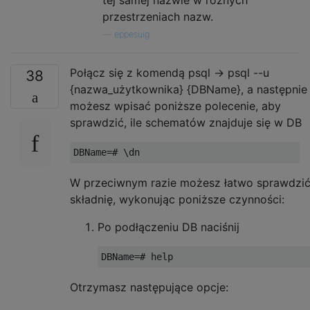
tej samej nazwie w różnych
przestrzeniach nazw.
—
eppesuig
Połącz się z komendą psql -> psql --u
38
{nazwa_użytkownika} {DBName}, a następnie
możesz wpisać poniższe polecenie, aby
sprawdzić, ile schematów znajduje się w DB
DBName
=#
\
dn
W przeciwnym razie możesz łatwo sprawdzi
składnię, wykonując poniższe czynności:
Po podłączeniu DB naciśnij
DBName
=#
 help
Otrzymasz następujące opcje: