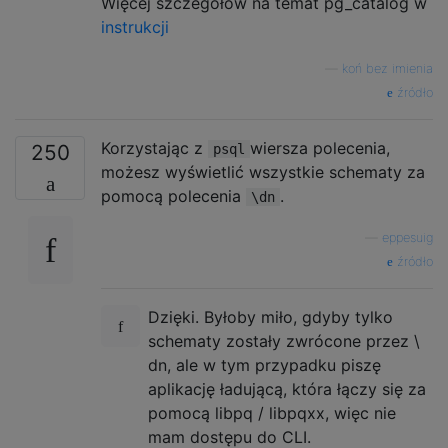
Więcej szczegółów na temat pg_catalog w
instrukcji
—
koń bez imienia
źródło
Korzystając z
wiersza polecenia,
250
psql
możesz wyświetlić wszystkie schematy za
pomocą polecenia
.
\dn
—
eppesuig
źródło
Dzięki. Byłoby miło, gdyby tylko
schematy zostały zwrócone przez \
dn, ale w tym przypadku piszę
aplikację ładującą, która łączy się za
pomocą libpq / libpqxx, więc nie
mam dostępu do CLI.