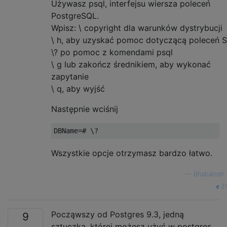
Używasz psql, interfejsu wiersza poleceń
PostgreSQL.
Wpisz: \ copyright dla warunków dystrybucji
\ h, aby uzyskać pomoc dotyczącą poleceń 
\? po pomoc z komendami psql
\ g lub zakończ średnikiem, aby wykonać
zapytanie
\ q, aby wyjść
Następnie wciśnij
DBName
=#
\?
Wszystkie opcje otrzymasz bardzo łatwo.
—
Bhabatosh 
źr
Począwszy od Postgres 9.3, jedną
9
sztuczką, której możesz użyć w postgres,