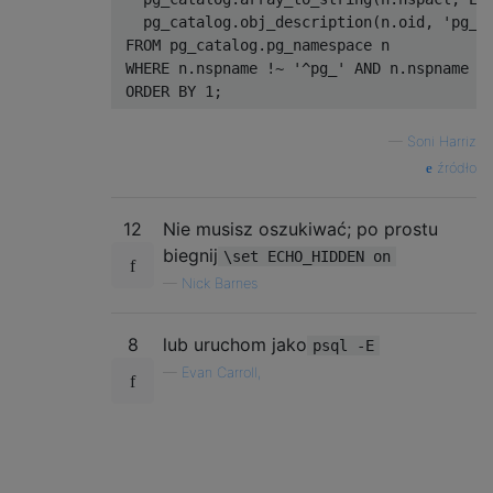
   pg_catalog
.
obj_description
(
n
.
oid
,
'pg_n
FROM
 pg_catalog
.
pg_namespace n           
WHERE
 n
.
nspname 
!~
'^pg_'
AND
 n
.
nspname 
<
ORDER
BY
1
;
—
Soni Harriz
źródło
12
Nie musisz oszukiwać; po prostu
biegnij
\set ECHO_HIDDEN on
—
Nick Barnes
8
lub uruchom jako
psql -E
—
Evan Carroll,