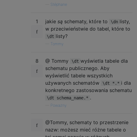
—
Stéphane
1
jakie
są
schematy, które to
listy,
\dn
w przeciwieństwie do tabel, które to
listy?
\dt
—
Tommy
8
@ Tommy
wyświetla tabele dla
\dt
schematu publicznego. Aby
wyświetlić tabele wszystkich
używanych schematów
i dla
\dt *.*
konkretnego zastosowania schematu
.
\dt schema_name.*
—
Poważny
@Tommy, schematy to przestrzenie
nazw: możesz mieć różne tabele o