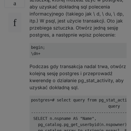
aby uzyskać dokładną sql polecenia
informacyjnego (takiego jak \ d, \ du, \ dp,
itp.) W psql, jest użycie transakcji. Oto jak
przebiega sztuczka. Otwórz jedną sesję
postgres, a następnie wpisz polecenie:
begin
;
\
dn
+
Podczas gdy transakcja nadal trwa, otwórz
kolejną sesję postgres i przeprowadź
kwerendę o działanie pg_stat_activity, aby
uzyskać dokładną sql.
postgres
=#
select
 query 
from
 pg_stat_activ
                                 query    
------------------------------------------
SELECT
 n
.
nspname 
AS
"Name"
,
   pg_catalog
.
pg_get_userbyid
(
n
.
nspowner
)
   pg_catalog
.
array_to_string
(
n
.
nspacl
,
 E
'