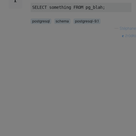
SELECT
 something 
FROM
 pg_blah
;
postgresql
schema
postgresql-9.1
—
Stéphane
źródło