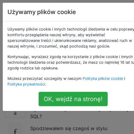
Administratorzy
Tagi
Używamy plików cookie
Account
baz danych
Używamy plików cookie i innych technologii śledzenia w celu popraw
Jak wyświetlić listę
komfortu przeglądania naszej witryny, aby wyświetlać
spersonalizowane treści i ukierunkowane reklamy, analizować ruch w
naszej witrynie, i zrozumieć, skąd pochodzą nasi goście.
wszystkich
Kontynuując, wyrażasz zgodę na korzystanie z plików cookie i innych
schematów w
technologii śledzenia oraz potwierdzasz, że masz co najmniej 16 lat l
zgodę rodzica lub opiekuna.
PostgreSQL?
Możesz przeczytać szczegóły w naszym
Polityka plików cookie
i
Polityka prywatności
.
OK, wejdź na stronę!
Gdy korzystam z PostgreSQL v9.1, jak
239
wyświetlić wszystkie schematy za pomocą
SQL?
Spodziewałem się czegoś w stylu: