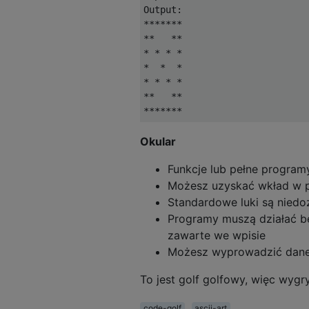
Output:

*******

**   **

* * * *

*  *  *

* * * *

**   **

Okular
Funkcje lub pełne progra
Możesz uzyskać wkład w 
Standardowe luki są nied
Programy muszą działać be
zawarte we wpisie
Możesz wyprowadzić dane 
To jest golf golfowy, więc wygr
code-golf
ascii-art