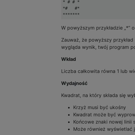
* # # *

*#   #*

W powyższym przykładzie „*” oz
Zauważ, że powyższy przykład 
wygląda wynik, twój program p
Wkład
Liczba całkowita równa 1 lub wi
Wydajność
Kwadrat, na który składa się w
Krzyż musi być ukośny
Kwadrat może być wyprowa
Końcowe znaki nowej linii
Może również wyświetlać j