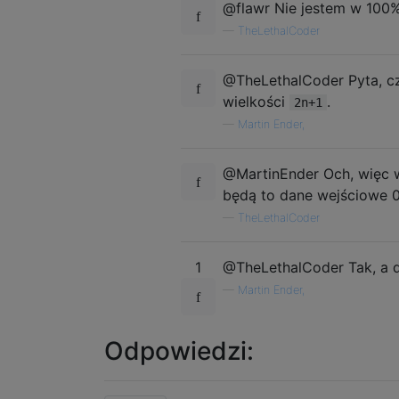
@flawr Nie jestem w 100%
—
TheLethalCoder
@TheLethalCoder Pyta, c
wielkości
.
2n+1
—
Martin Ender,
@MartinEnder Och, więc 
będą to dane wejściowe 
—
TheLethalCoder
1
@TheLethalCoder Tak, a 
—
Martin Ender,
Odpowiedzi: