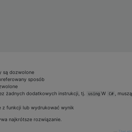
my są dozwolone
preferowany sposób
ozwolone
z żadnych dodatkowych instrukcji, tj.
W
, muszą
using
C#
z funkcji lub wydrukować wynik
ywa najkrótsze rozwiązanie.
—
TheLeth