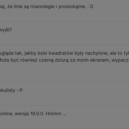
ię, że linie są równoległe i prostokątne. : D
yśli?
gląda tak, jakby boki kwadratów były nachylone, ale to ty
 (Może być również czarną dziurą za moim ekranem, wypacz
ulisty :-P
online, wersja 19.0.0. Hmmm ...