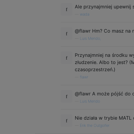
Ale przynajmniej upewnij s
—
wada
@flawr Hm? Co masz na m
—
Luis Mendo,
Przynajmniej na środku wy
złudzenie. Albo to jest?
czasoprzestrzeń.)
—
flawr
@flawr A może pójść do ok
—
Luis Mendo
Nie działa w trybie MATL 
—
Erik the Outgolfer