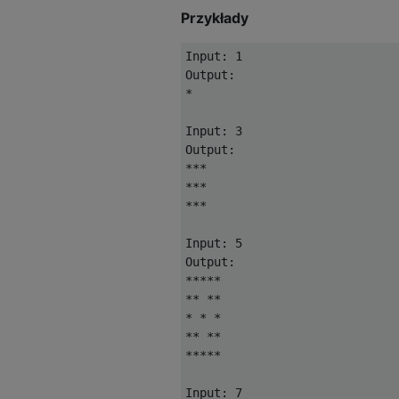
Przykłady
Input: 1

Output:

*

Input: 3

Output:

***

***

***

Input: 5

Output:

*****

** **

* * *

** **

*****

Input: 7
