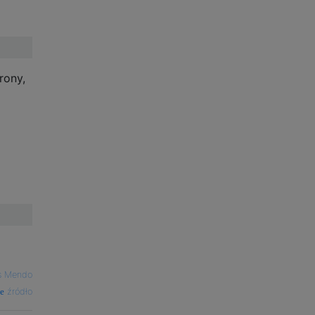
rony,
s Mendo
źródło