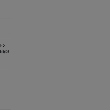
lko
ającą