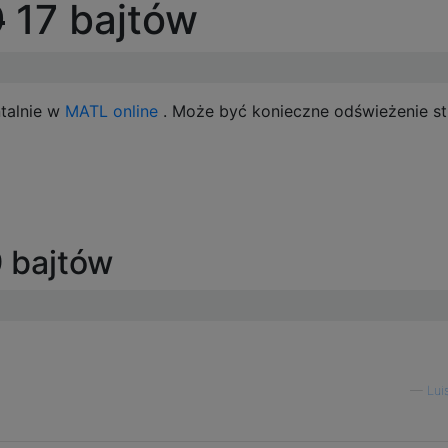
9
17 bajtów
talnie w
MATL online
. Może być konieczne odświeżenie st
9 bajtów
—
Lui