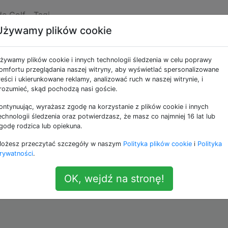
de Golf
Tagi
Używamy plików cookie
żowanego kwadratu
żywamy plików cookie i innych technologii śledzenia w celu poprawy
omfortu przeglądania naszej witryny, aby wyświetlać spersonalizowane
reści i ukierunkowane reklamy, analizować ruch w naszej witrynie, i
yżowanego kwadratu
rozumieć, skąd pochodzą nasi goście.
ontynuując, wyrażasz zgodę na korzystanie z plików cookie i innych
owitą jednego lub więcej i wyprowadzić kwadrat wykonany
echnologii śledzenia oraz potwierdzasz, że masz co najmniej 16 lat lub
ebie znaku do wydrukowania z ukośnym krzyżem przez śr
godę rodzica lub opiekuna.
było pustym kwadratem, który ma przekątną:
ożesz przeczytać szczegóły w naszym
Polityka plików cookie
i
Polityka
rywatności
.
OK, wejdź na stronę!