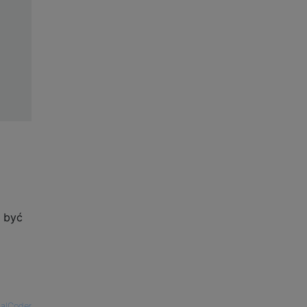
 być
alCoder