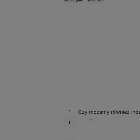
1
Czy możemy również ind
—
flawr