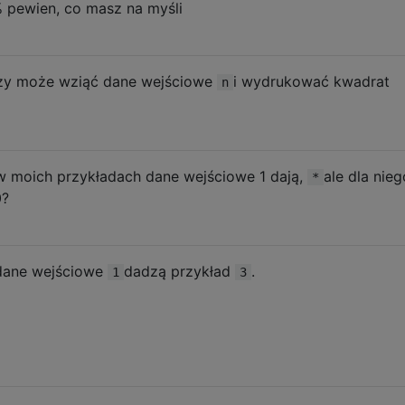
 pewien, co masz na myśli
zy może wziąć dane wejściowe
i wydrukować kwadrat
n
w moich przykładach dane wejściowe 1 dają,
ale dla nieg
*
0?
dane wejściowe
dadzą przykład
.
1
3