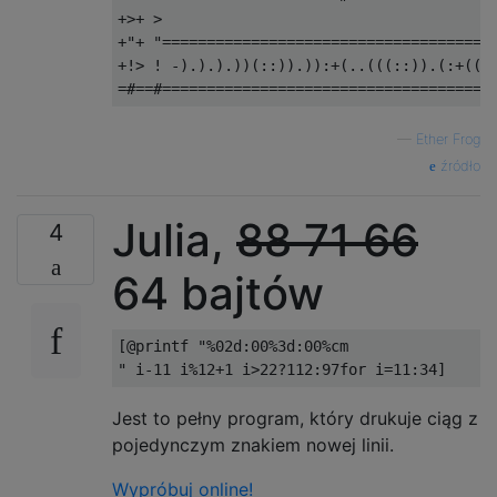
+>+ >

+"+ "======================================
+!> ! -).).).))(::)).)):+(..(((::)).(:+((((
—
Ether Frog
źródło
Julia,
88
71
66
4
64 bajtów
[
@printf
"%02d:00%3d:00%cm

"
 i
-
11
 i
%
12
+
1
 i
>
22
?
112
:
97for
 i
=
11
:
34
]
Jest to pełny program, który drukuje ciąg z
pojedynczym znakiem nowej linii.
Wypróbuj online!