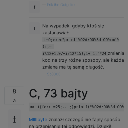
—
Erik the Outgolfer
Na wypadek, gdyby ktoś się
zastanawiał:
i=0;exec"print'%02d:00%3d:00%cm'%
(i,~-
zmienia
i%12+1,97+i/12*15);i+=1;"*24
kod na trzy różne sposoby, ale każda
zmiana ma tę samą długość.
—
Sp3000
C, 73 bajty
8
MIllIbyte
znalazł szczególnie fajny sposób
na przepisanie tej odpowiedzi. Dzięki!