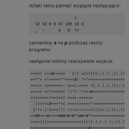
dzięki temu pamięć wygląda następująco:
                   v   

  32 58 0 0 97 109 10 0

zamienimy
a
na
p
podczas reszty
programu
następnie robimy rzeczywiste wyjście:
++<>) +++@++++>   [!) >)>((((::(.)::((.))+:
++""+ +"=====""====#) "+"==================
+++)+ +>>+++++- <+<)->+++ ![-).).).))(::)).
+>+++ ++"====<( ")")-"!+++#================
+(+++>++!++)<+( ++++-+++++>

 -))+)=(#==="+( ++++)+++++"================
 [!!+-[!(+++!!! !+!<+!++!>(((((+:(.))::(((.
==##===#====###=#=#"=##=#"=================
++++)))+++++++++++++++(((![-).).).)::)).(:)
>========================#=================