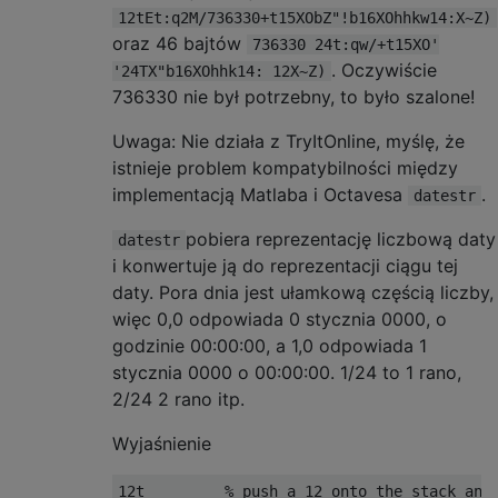
12tEt:q2M/736330+t15XObZ"!b16XOhhkw14:X~Z)
oraz 46 bajtów
736330 24t:qw/+t15XO'
. Oczywiście
'24TX"b16XOhhk14: 12X~Z)
736330 nie był potrzebny, to było szalone!
Uwaga: Nie działa z TryItOnline, myślę, że
istnieje problem kompatybilności między
implementacją Matlaba i Octavesa
.
datestr
pobiera reprezentację liczbową daty
datestr
i konwertuje ją do reprezentacji ciągu tej
daty. Pora dnia jest ułamkową częścią liczby,
więc 0,0 odpowiada 0 stycznia 0000, o
godzinie 00:00:00, a 1,0 odpowiada 1
stycznia 0000 o 00:00:00. 1/24 to 1 rano,
2/24 2 rano itp.
Wyjaśnienie
12t         % push a 12 onto the stack and 