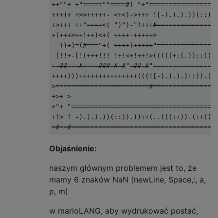
++""+ +"=====""====#) "+"==================
+++)+ +>>+++++- <+<)->+++ ![-).).).))(::)).
+>+++ ++"====<( ")")-"!+++#================
+(+++>++!++)<+( ++++-+++++>

 -))+)=(#==="+( ++++)+++++"================
 [!!+-[!(+++!!! !+!<+!++!>(((((+:(.))::(((.
==##===#====###=#=#"=##=#"=================
++++)))+++++++++++++++(((![-).).).)::)).(:)
>========================#=================
+>+ >

+"+ "======================================
+!> ! -).).).))(::)).)):+(..(((::)).(:+((((
Objaśnienie:
naszym głównym problemem jest to, że
mamy 6 znaków NaN (newLine, Space,:, a,
p, m)
w marioLANG, aby wydrukować postać,