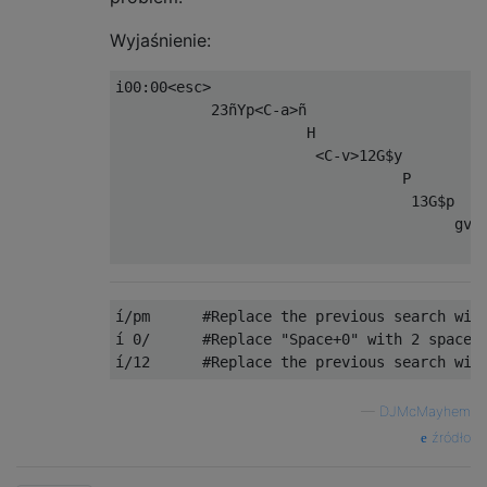
Wyjaśnienie:
i00:00<esc>                                
           23ñYp<C-a>ñ                     
                      H                    
                       <C-v>12G$y          
                                 P         
                                  13G$p    
                                       gv  
í/pm      #Replace the previous search with
í 0/      #Replace "Space+0" with 2 spaces

—
DJMcMayhem
źródło