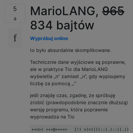
MarioLANG,
965
5
834 bajtów
Wypróbuj online
to było absurdalnie skomplikowane.
Technicznie dane wyjściowe są poprawne,
ale w praktyce Tio dla MarioLANG
wyświetla „n” zamiast „n”, gdy wypisujemy
liczbę za pomocą „:”
jeśli znajdę czas, zgadnę, że spróbuję
zrobić (prawdopodobnie znacznie dłuższą)
wersję programu, która poprawnie
wyprowadza na Tio
++<>) +++@++++>   [!) >)>((((::(.)::((.))+: