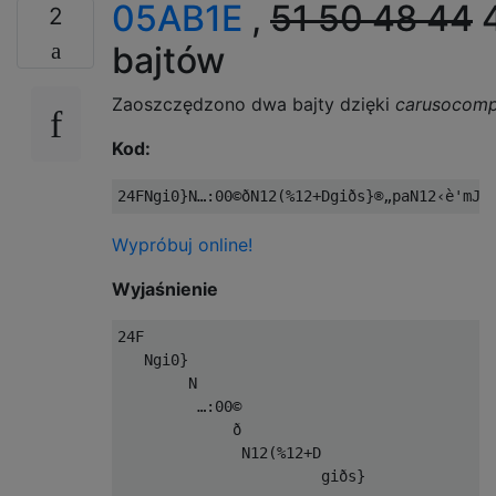
05AB1E
,
51
50
48
44
2
bajtów
Zaoszczędzono dwa bajty dzięki
carusocomp
Kod:
Wypróbuj online!
Wyjaśnienie
24F                                        
   Ngi0}                                   
        N                                  
         …:00©                             
             ð                             
              N12(%12+D                    
                       giðs}               