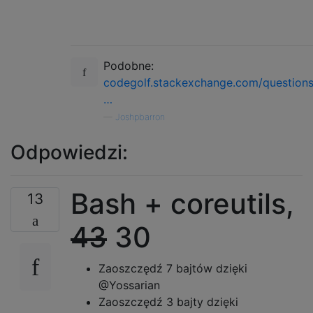
Podobne:
codegolf.stackexchange.com/question
…
—
Joshpbarron
Odpowiedzi:
Bash + coreutils,
13
43
30
Zaoszczędź 7 bajtów dzięki
@Yossarian
Zaoszczędź 3 bajty dzięki