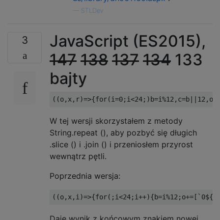
—
STLDev
JavaScript (ES2015),
3
147
138
137
134
133
bajty
W tej wersji skorzystałem z metody
String.repeat (), aby pozbyć się długich
.slice () i .join () i przeniosłem przyrost
wewnątrz pętli.
Poprzednia wersja:
Daje wynik z końcowym znakiem nowej