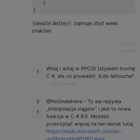
    }

zajmuje zbyt wiele
Console.Write()
znaków!
—
STLDev
źródło
Witaj i witaj w PPCG! Używam trochę
C #, ale co prowadzi
do łańcucha?
$
—
NoOneIsHere
3
@NoOneIsHere - To się nazywa
„interpolacja ciągów” i jest to nowa
funkcja w C # 6.0. Możesz
przeczytać więcej na ten temat tutaj
https://msdn.microsoft.com/en-
us/library/dn961160.aspx
.