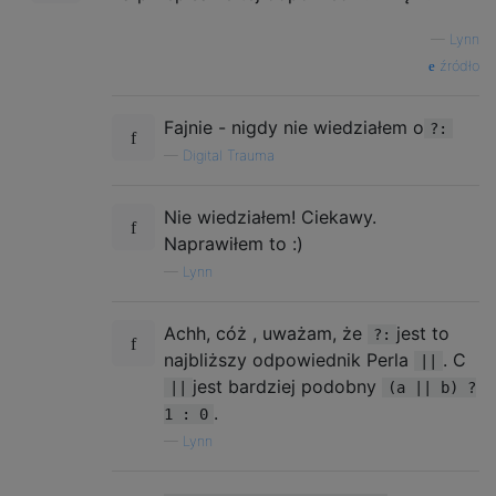
—
Lynn
źródło
Fajnie - nigdy nie wiedziałem o
?:
—
Digital Trauma
Nie wiedziałem! Ciekawy.
Naprawiłem to :)
—
Lynn
Achh, cóż , uważam, że
jest to
?:
najbliższy odpowiednik Perla
. C
||
jest bardziej podobny
||
(a || b) ?
.
1 : 0
—
Lynn