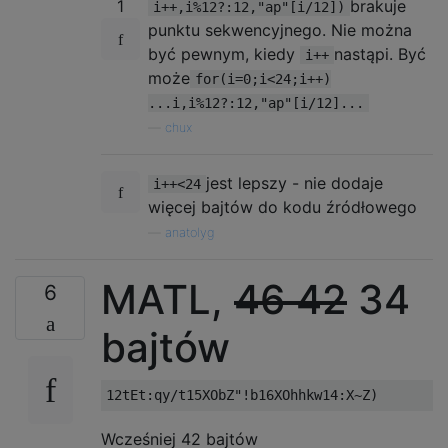
1
brakuje
i++,i%12?:12,"ap"[i/12])
punktu sekwencyjnego. Nie można
być pewnym, kiedy
nastąpi. Być
i++
może
for(i=0;i<24;i++)
...i,i%12?:12,"ap"[i/12]...
—
chux
jest lepszy - nie dodaje
i++<24
więcej bajtów do kodu źródłowego
—
anatolyg
MATL,
46
42
34
6
bajtów
Wcześniej 42 bajtów