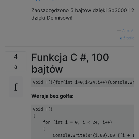
Zaoszczędzono 5 bajtów dzięki Sp3000 i 2
dzięki Dennisowi!
—
Alex A.
źródło
Funkcja C #, 100
4
bajtów
Wersja bez golfa:
void F()

{

    for (int i = 0; i < 24; i++)

    {

        Console.Write($"{i:00}:00 {(i + 11)