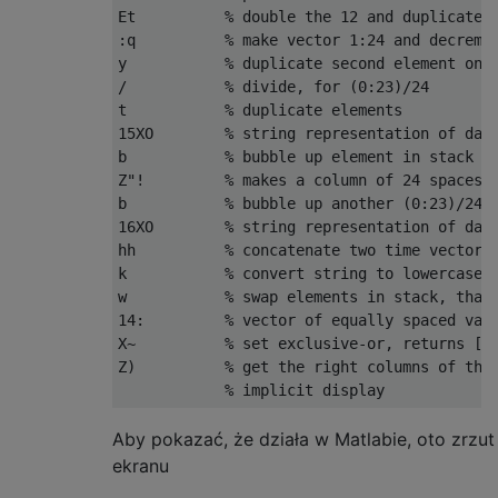
Et          % double the 12 and duplicate t
:q          % make vector 1:24 and decremen
y           % duplicate second element on s
/           % divide, for (0:23)/24

t           % duplicate elements

15XO        % string representation of date
b           % bubble up element in stack (g
Z"!         % makes a column of 24 spaces, 
b           % bubble up another (0:23)/24 

16XO        % string representation of date
hh          % concatenate two time vectors 
k           % convert string to lowercase, 
w           % swap elements in stack, that 
14:         % vector of equally spaced valu
X~          % set exclusive-or, returns [1 
Z)          % get the right columns of the 
Aby pokazać, że działa w Matlabie, oto zrzut
ekranu