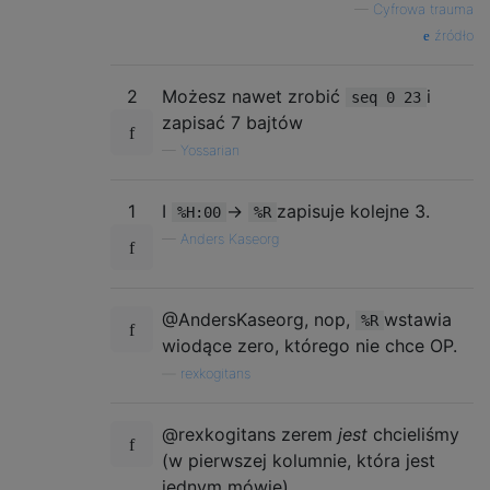
—
Cyfrowa trauma
źródło
2
Możesz nawet zrobić
i
seq 0 23
zapisać 7 bajtów
—
Yossarian
1
I
→
zapisuje kolejne 3.
%H:00
%R
—
Anders Kaseorg
@AndersKaseorg, nop,
wstawia
%R
wiodące zero, którego nie chce OP.
—
rexkogitans
@rexkogitans zerem
jest
chcieliśmy
(w pierwszej kolumnie, która jest
jednym mówię).