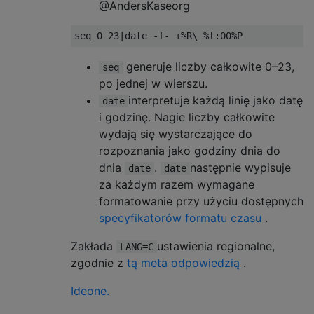
@AndersKaseorg
seq 
0
23
|
date 
-
f
-
+%
R\ 
%
l
:
00
%
P
generuje liczby całkowite 0–23,
seq
po jednej w wierszu.
interpretuje każdą linię jako datę
date
i godzinę. Nagie liczby całkowite
wydają się wystarczające do
rozpoznania jako godziny dnia do
dnia
.
następnie wypisuje
date
date
za każdym razem wymagane
formatowanie przy użyciu dostępnych
specyfikatorów formatu czasu
.
Zakłada
ustawienia regionalne,
LANG=C
zgodnie z
tą meta odpowiedzią
.
Ideone.