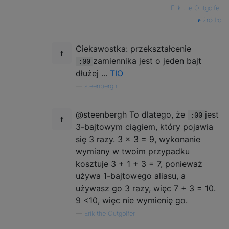
—
Erik the Outgolfer
źródło
Ciekawostka: przekształcenie
zamiennika jest o jeden bajt
:00
dłużej ...
TIO
—
steenbergh
@steenbergh To dlatego, że
jest
:00
3-bajtowym ciągiem, który pojawia
się 3 razy. 3 × 3 = 9, wykonanie
wymiany w twoim przypadku
kosztuje 3 + 1 + 3 = 7, ponieważ
używa 1-bajtowego aliasu, a
używasz go 3 razy, więc 7 + 3 = 10.
9 <10, więc nie wymienię go.
—
Erik the Outgolfer