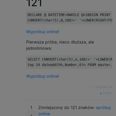
121
DECLARE @ DATETIME=0WHILE @<1BEGIN PRINT

Wypróbuj online!
Pierwsza próba, nieco dłuższa, ale
jednoliniowa:
SELECT CONVERT(char(5),n,108)+' '+LOWER(RIG
Wypróbuj online!
—
t-clausen.dk
źródło
1
Zmniejszony do 121 znaków:
spróbuj
online