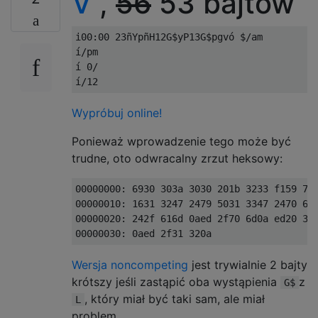
V
,
56
53 bajtów
i00:00 23ñYpñH12G$yP13G$pgvó $/am

í/pm

í 0/  

Wypróbuj online!
Ponieważ wprowadzenie tego może być
trudne, oto odwracalny zrzut heksowy:
00000000: 6930 303a 3030 201b 3233 f159 700
00000010: 1631 3247 2479 5031 3347 2470 677
00000020: 242f 616d 0aed 2f70 6d0a ed20 302
Wersja noncompeting
jest trywialnie 2 bajty
krótszy jeśli zastąpić oba wystąpienia
z
G$
, który miał być taki sam, ale miał
L
problem.