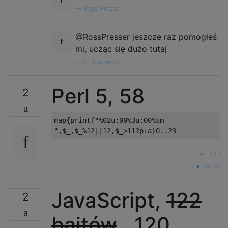
—
Ross Presser
@RossPresser jeszcze raz pomogłeś
mi, ucząc się dużo tutaj
—
t-clausen.dk
Perl 5, 58
2
map{printf"%02u:00%3u:00%sm

—
msh210
źródło
JavaScript,
122
2
bajtów
, 120