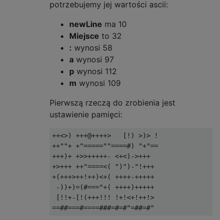
potrzebujemy jej wartości ascii:
newLine
ma 10
Miejsce
to 32
:
wynosi 58
a
wynosi 97
p
wynosi 112
m
wynosi 109
Pierwszą rzeczą do zrobienia jest
ustawienie pamięci:
++<>) +++@++++>   [!) >)> !

++""+ +"=====""====#) "+"==

+++)+ +>>+++++- <+<)->+++ 

+>+++ ++"====<( ")")-"!+++

+(+++>++!++)<+( ++++-+++++

 -))+)=(#==="+( ++++)+++++

 [!!+-[!(+++!!! !+!<+!++!>
