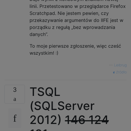
linii. Przetestowano w przeglądarce Firefox
Scratchpad. Nie jestem pewien, czy
przekazywanie argumentów do IIFE jest w
porządku z regułą „bez wprowadzania
danych”.
To moje pierwsze zgłoszenie, więc cześć
wszystkim! :)
—
Leibrug
źródło
TSQL
3
(SQLServer
2012)
146
124