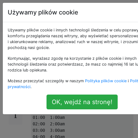
Programowanie
Tagi
Używamy plików cookie
puzzli i Code
Account
Golf
Używamy plików cookie i innych technologii śledzenia w celu popraw
komfortu przeglądania naszej witryny, aby wyświetlać spersonalizowa
Godziny 24 i 12
i ukierunkowane reklamy, analizować ruch w naszej witrynie, i zrozum
pochodzą nasi goście.
godzin
Kontynuując, wyrażasz zgodę na korzystanie z plików cookie i innych
technologii śledzenia oraz potwierdzasz, że masz co najmniej 16 lat 
rodzica lub opiekuna.
Możesz przeczytać szczegóły w naszym
Polityka plików cookie
i
Poli
Napisz program lub funkcję bez danych
24
prywatności
.
wejściowych, które drukują lub zwracają cią
godzinny
i
12-godzinny
:
OK, wejdź na stronę!
00:00 12:00am

01:00  1:00am

02:00  2:00am

03:00  3:00am

04:00  4:00am
