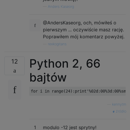
—
Anders Kaseorg
@AndersKaseorg, och, mówiłeś o
pierwszym ... oczywiście masz rację.
Poprawiłem mój komentarz powyżej.
—
rexkogitans
Python 2, 66
12
bajtów
—
kennytm
źródło
1
modulo -12 jest sprytny!