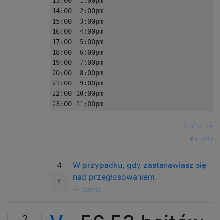
13:00  1:00pm

14:00  2:00pm

15:00  3:00pm

16:00  4:00pm

17:00  5:00pm

18:00  6:00pm

19:00  7:00pm

20:00  8:00pm

21:00  9:00pm

22:00 10:00pm

—
StarCorder
źródło
4
W przypadku, gdy zastanawiasz się
nad przegłosowaniem.
—
Dennis
2