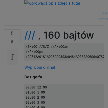
—
Davi
źródł
///
, 160 bajtów
5
/Z/:00 //S/Z //A/:00am

//P/:00pm

Wypróbuj online!
Bez golfa
00:00 12:00

01:00 1:00

02:00 2:00

03:00 3:00

04:00 4:00
