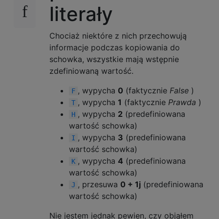
literały
Chociaż niektóre z nich przechowują
informacje podczas kopiowania do
schowka, wszystkie mają wstępnie
zdefiniowaną wartość.
, wypycha
0
(faktycznie
False
)
F
, wypycha
1
(faktycznie
Prawda
)
T
, wypycha
2
(predefiniowana
H
wartość schowka)
, wypycha
3
(predefiniowana
I
wartość schowka)
, wypycha
4
(predefiniowana
K
wartość schowka)
, przesuwa
0 + 1j
(predefiniowana
J
wartość schowka)
Nie jestem jednak pewien, czy objąłem