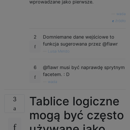
wprowadzane jako pierwsze.
—
wada
źródło
2
Domniemane dane wejściowe to
funkcja sugerowana przez @flawr
—
Luisa Mendo
6
@flawr musi być naprawdę sprytnym
facetem. : D
—
wada
Tablice logiczne
3
mogą być często
używane jako