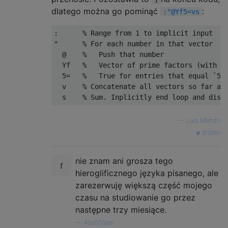
dlatego można go pominąć
:
:"@Yf5=vs
:      % Range from 1 to implicit input

"      % For each number in that vector

  @    %   Push that number

  Yf   %   Vector of prime factors (with re
  5=   %   True for entries that equal `5`,
  v    % Concatenate all vectors so far as 
—
Luis Mendo
źródło
nie znam ani grosza tego
hieroglificznego języka pisanego, ale
zarezerwuję większą część mojego
czasu na studiowanie go przez
następne trzy miesiące.
—
Abr001am