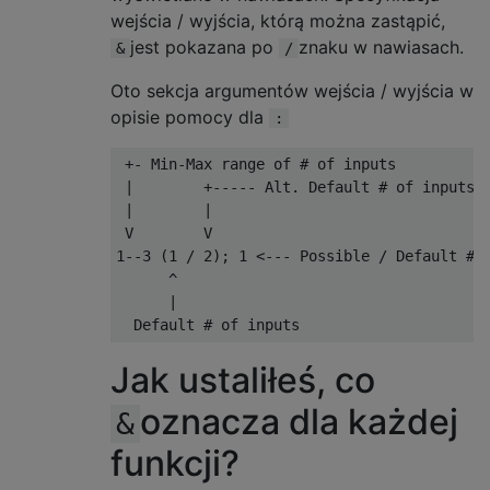
wejścia / wyjścia, którą można zastąpić,
jest pokazana po
znaku w nawiasach.
&
/
Oto sekcja argumentów wejścia / wyjścia w
opisie pomocy dla
:
 +- Min-Max range of # of inputs

 |        +----- Alt. Default # of inputs

 |        |

 V        V

1--3 (1 / 2); 1 <--- Possible / Default # o
      ^       

      |       

Jak ustaliłeś, co
oznacza dla każdej
&
funkcji?