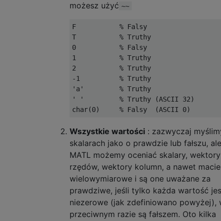
możesz użyć
~~
F           % Falsy

T           % Truthy

0           % Falsy

1           % Truthy

2           % Truthy

-1          % Truthy

'a'         % Truthy

' '         % Truthy (ASCII 32)

Wszystkie wartości
: zazwyczaj myślim
skalarach jako o prawdzie lub fałszu, al
MATL możemy oceniać skalary, wektory
rzędów, wektory kolumn, a nawet macie
wielowymiarowe i są one uważane za
prawdziwe, jeśli tylko każda wartość jes
niezerowe (jak zdefiniowano powyżej),
przeciwnym razie są fałszem. Oto kilka