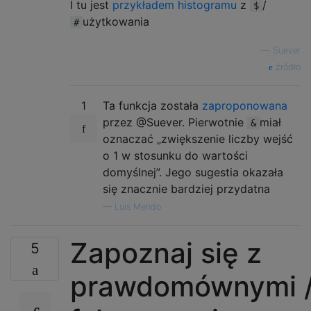
I tu jest
przykładem histogramu
z
/
$
użytkowania
#
—
Suever
źródło
1
Ta funkcja została
zaproponowana
przez @Suever. Pierwotnie
miał
&
oznaczać „zwiększenie liczby wejść
o 1 w stosunku do wartości
domyślnej”. Jego sugestia okazała
się znacznie bardziej przydatna
—
Luis Mendo
Zapoznaj się z
5
prawdomównymi 