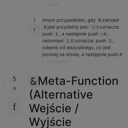
—
Cyoce
1
Innym przypadkiem, gdy
zamiast
K
jest przydatny jest:
oznacza:
4
1-4
push
, a następnie push
;
1
-4
natomiast
oznacza: push
,
1-K
1
odejmij od wszystkiego, co jest
poniżej na stosie, a następnie push
4
—
Luis Mendo
Meta-Function
5
&
(Alternative
Wejście /
Wyjście