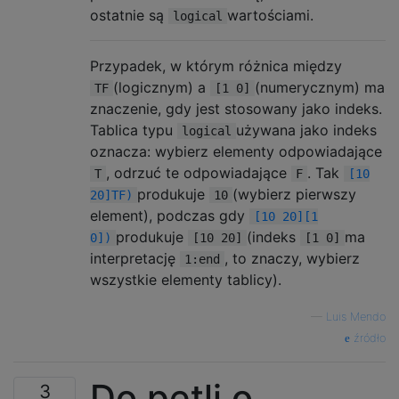
ostatnie są
wartościami.
logical
Przypadek, w którym różnica między
(logicznym) a
(numerycznym) ma
TF
[1 0]
znaczenie, gdy jest stosowany jako indeks.
Tablica typu
używana jako indeks
logical
oznacza: wybierz elementy odpowiadające
, odrzuć te odpowiadające
. Tak
T
F
[10
produkuje
(wybierz pierwszy
20]TF)
10
element), podczas gdy
[10 20][1
produkuje
(indeks
ma
0])
[10 20]
[1 0]
interpretację
, to znaczy, wybierz
1:end
wszystkie elementy tablicy).
—
Luis Mendo
źródło
Do pętli o
3