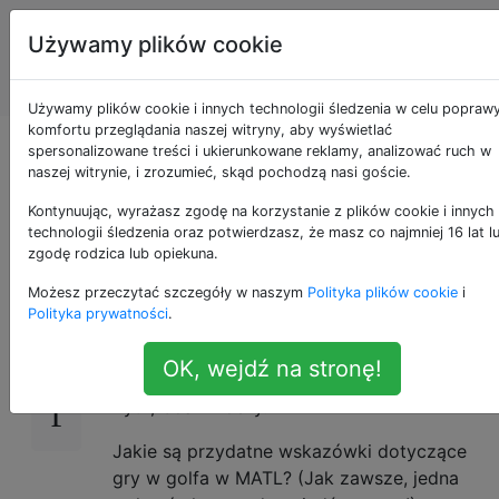
Programowanie
Tagi
Używamy plików cookie
puzzli i Code
Account
Golf
Używamy plików cookie i innych technologii śledzenia w celu popraw
komfortu przeglądania naszej witryny, aby wyświetlać
Wskazówki do gry w
spersonalizowane treści i ukierunkowane reklamy, analizować ruch w
naszej witrynie, i zrozumieć, skąd pochodzą nasi goście.
golfa w MATL
Kontynuując, wyrażasz zgodę na korzystanie z plików cookie i innych
technologii śledzenia oraz potwierdzasz, że masz co najmniej 16 lat l
zgodę rodzica lub opiekuna.
Możesz przeczytać szczegóły w naszym
Polityka plików cookie
i
MATL
to język golfa stworzony przez
Luisa
20
Polityka prywatności
.
Mendo
. MATL okazał się bardzo
konkurencyjny, często
pokonując
zgłoszenia
OK, wejdź na stronę!
w innych językach golfowych, takich jak
Pyth, CJam i Jelly.
Jakie są przydatne wskazówki dotyczące
gry w golfa w MATL? (Jak zawsze, jedna