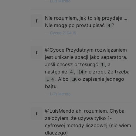
—
Luis Mendo
Nie rozumiem, jak to się przydaje ...
Nie mogę po prostu pisać
?
4
—
Cyoce 21.04.16
@Cyoce Przydatnym rozwiązaniem
jest unikanie spacji jako separatora.
Jeśli chcesz przesunąć
, a
1
następnie
,
nie zrobi. Że trzeba
4
14
. Albo
o zapisanie jednego
1 4
1K
bajtu
—
Luis Mendo
@LuisMendo ah, rozumiem. Chyba
założyłem, że używa tylko 1-
cyfrowej metody liczbowej (nie wiem
dlaczego)