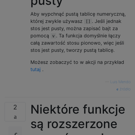
pusty
Aby wypchnąć pustą tablicę numeryczną,
której zwykle używasz
. Jeśli jednak
[]
stos jest pusty, można zapisać bajt za
pomocą
. Ta funkcja domyślnie łączy
v
całą zawartość stosu pionowo, więc jeśli
stos jest pusty, tworzy pustą tablicę.
Możesz zobaczyć to w akcji na przykład
tutaj
.
—
Luis Mendo
źródło
Niektóre funkcje
2
są rozszerzone