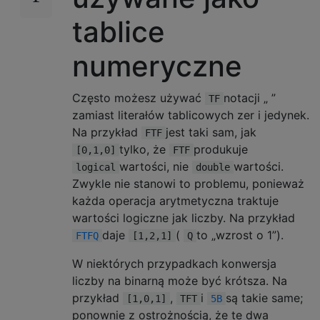
tablice
numeryczne
Często możesz używać
notacji „ ”
TF
zamiast literałów tablicowych zer i jedynek.
Na przykład
jest taki sam, jak
FTF
tylko, że
produkuje
[0,1,0]
FTF
wartości, nie
wartości.
logical
double
Zwykle nie stanowi to problemu, ponieważ
każda operacja arytmetyczna traktuje
wartości logiczne jak liczby. Na przykład
daje
(
to „wzrost o 1”).
FTFQ
[1,2,1]
Q
W niektórych przypadkach konwersja
liczby na binarną może być krótsza. Na
przykład
,
i
są takie same;
[1,0,1]
TFT
5B
ponownie z ostrożnością, że te dwa