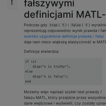
fałszywymi
definicjami MATL
Podczas gdy
(
) i
(
) wyraźni
true
T
false
F
reprezentują odpowiednio wynik prawda i fał
szeroko uzgodniona definicja prawda / fałsz
daje nam nieco większą elastyczność w MATL
Definicja stwierdza:
if (x)

    disp("x is truthy");

else

    disp("x is falsy");

Możemy więc napisać szybki test prawdy /
fałszu MATL, który przejdzie przez wszystkie
dane wejściowe i wyświetli, czy zostały uzna