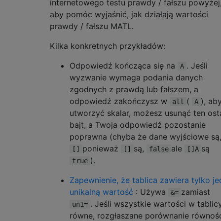
internetowego testu prawdy / fałszu powyżej
aby pomóc wyjaśnić, jak działają wartości
prawdy / fałszu MATL.
Kilka konkretnych przykładów:
Odpowiedź kończąca się na
. Jeśli
A
wyzwanie wymaga podania danych
zgodnych z prawdą lub fałszem, a
odpowiedź zakończysz w
(
), ab
all
A
utworzyć skalar, możesz usunąć ten ost
bajt, a Twoja odpowiedź pozostanie
poprawna (chyba że dane wyjściowe są
ponieważ
są,
ale
są
[]
[]
false
[]A
).
true
Zapewnienie, że tablica zawiera tylko j
unikalną wartość
: Używa
zamiast
&=
. Jeśli wszystkie wartości w tablic
un1=
równe, rozgłaszane porównanie równoś