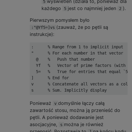
wyświetleń (działa to, ponieważ dla
5
każdego
jest co najmniej jeden
).
5
2
Pierwszym pomysłem było
(zauważ, że po pętli są
:"@Yf5=]vs
instrukcje):
:      % Range from 1 to implicit input

"      % For each number in that vector

  @    %   Push that number

  Yf   %   Vector of prime factors (with re
  5=   %   True for entries that equal `5`,
]      % End for

v      % Concatenate all vectors as a colum
Ponieważ
domyślnie łączy całą
v
zawartość stosu, można ją przenieść do
pętli. A ponieważ dodawanie jest
asocjacyjne,
można je również
s
przenosić. Pozostawia to
na końcu kodu,
]