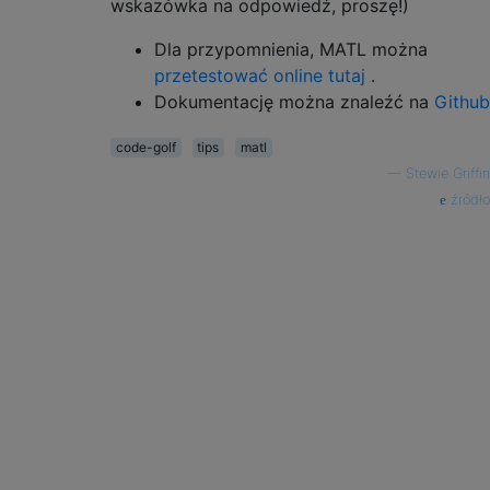
wskazówka na odpowiedź, proszę!)
Dla przypomnienia, MATL można
przetestować online tutaj
.
Dokumentację można znaleźć na
Github
code-golf
tips
matl
—
Stewie Griffin
źródło