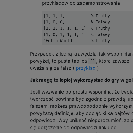
przykładów do zademonstrowania
[1, 1, 1]           % Truthy

[1, 0, 0]           % Falsey

[1, 1, 1; 1, 1, 1]  % Truthy

[1, 0, 1; 1, 1, 1]  % Falsey

Przypadek z jedną krawędzią, jak wspomnia
powyżej, to pusta tablica
, którą zawsze
[]
uważa się za fałsz (
przykład
)
Jak mogę to lepiej wykorzystać do gry w gol
Jeśli wyzwanie po prostu wspomina, że ​​twoj
twórczość powinna być zgodna z prawdą lu
fałszem, możesz prawdopodobnie wykorzyst
powyższą definicję, aby odciąć kilka bajtów 
odpowiedzi. Aby uniknąć nieporozumień, zal
się dołączenie do odpowiedzi linku do