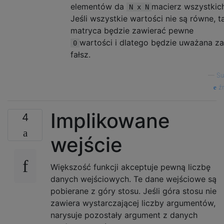
elementów da
macierz wszystkich
N x N
Jeśli wszystkie wartości nie są równe, t
matryca będzie zawierać pewne
wartości i dlatego będzie uważana za
0
fałsz.
—
Su
źr
Implikowane
4
wejście
Większość funkcji akceptuje pewną liczbę
danych wejściowych. Te dane wejściowe są
pobierane z góry stosu. Jeśli góra stosu nie
zawiera wystarczającej liczby argumentów,
narysuje pozostały argument z danych