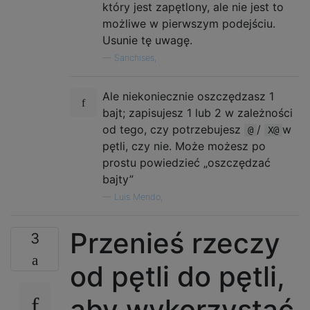
który jest zapętlony, ale nie jest to
możliwe w pierwszym podejściu.
Usunie tę uwagę.
—
Sanchises,
Ale niekoniecznie oszczędzasz 1
bajt; zapisujesz 1 lub 2 w zależności
od tego, czy potrzebujesz
/
w
@
X@
pętli, czy nie. Może możesz po
prostu powiedzieć „oszczędzać
bajty”
—
Luis Mendo,
Przenieś rzeczy
3
od pętli do pętli,
aby wykorzystać