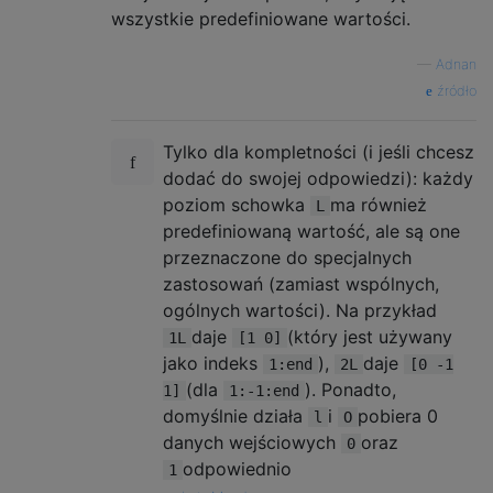
wszystkie predefiniowane wartości.
—
Adnan
źródło
Tylko dla kompletności (i jeśli chcesz
dodać do swojej odpowiedzi): każdy
poziom schowka
ma również
L
predefiniowaną wartość, ale są one
przeznaczone do specjalnych
zastosowań (zamiast wspólnych,
ogólnych wartości). Na przykład
daje
(który jest używany
1L
[1 0]
jako indeks
),
daje
1:end
2L
[0 -1
(dla
). Ponadto,
1]
1:-1:end
domyślnie działa
i
pobiera 0
l
O
danych wejściowych
oraz
0
odpowiednio
1