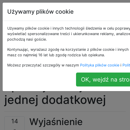
Programowanie
Tagi
Używamy plików cookie
puzzli i Code
Account
Golf
Używamy plików cookie i innych technologii śledzenia w celu poprawy
wyświetlać spersonalizowane treści i ukierunkowane reklamy, analizow
Szybko wyrażaj
pochodzą nasi goście.
Kontynuując, wyrażasz zgodę na korzystanie z plików cookie i innych 
liczbę za pomocą
masz co najmniej 16 lat lub zgodę rodzica lub opiekuna.
Możesz przeczytać szczegóły w naszym
Polityka plików cookie
i
Poli
tylko 0–9 i czterech
OK, wejdź na stro
operacji oraz jeszcze
jednej dodatkowej
Wyjaśnienie
14