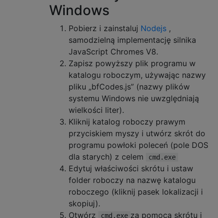
}
Windows
}
using
 ms 
=
 chrono
::
milliseconds
;
return
 stack
[
0
];
Pobierz i zainstaluj
Nodejs
,
}
Int
 missing
,
 N
;
samodzielną implementację silnika
var
 codes 
=
[],
 value
;
size_t
 cached
,
 cached_next
;
JavaScript Chromes V8.
for
(
var
 got 
=
0
;
 got 
<
 n
;)
{
   inc
(
0
);
Zapisz powyższy plik programu w
uint8_t
const
 CARRY_MASK 
=
'\x80'
;
if
(!
valid
)
continue
;
katalogu roboczym, używając nazwy
uint8_t
const
 LITERAL    
=
0
;
if
(!(
value 
=
 bfDecode
(
 odo
)))
cont
struct
How
{
pliku „bfCodes.js” (nazwy plików
if
(
 value 
<=
0
||
 value 
>
 n 
||
 cod
// Describes how to construct a number
systemu Windows nie uwzględniają
++
got
;
Int
 left
;
wielkości liter).
for
(
var
 i 
=
 odo
.
length
,
 s
=
""
;
 i
--;
Int
 right
;
Kliknij katalog roboczy prawym
        codes
[
 value
]
=
 s
;
uint8_t
 ops
,
 op
;
przyciskiem myszy i utwórz skrót do
}
return
 codes
;
programu powłoki poleceń (pole DOS
How
(
uint8_t
 ops_
,
uint8_t
 op_
,
Int
 carry_
=
}
dla starych) z celem
left
(
left_
),
cmd.exe
right
(
right_
),
Edytuj właściwości skrótu i ​​ustaw
function
 main
(
 args
)
// node, script, numb
ops
(
ops_
),
folder roboczy na nazwę katalogu
{
   n 
=
 parseInt
(
 args
[
2
]);
op
(
carry_ 
?
 CARRY_MASK 
|
 op_ 
:
 op_
)
roboczego (kliknij pasek lokalizacji i
if
(
isNaN
(
n
)){
 console
.
log
(
"\nTry:  nod
{}
skopiuj).
    console
.
log
(
"\ngenerating befunge code
How
()
=
default
;
Otwórz
za pomocą skrótu i ​​
var
 start 
=
Date
.
now
();
cmd.exe
How
(
How
&&)
=
default
;