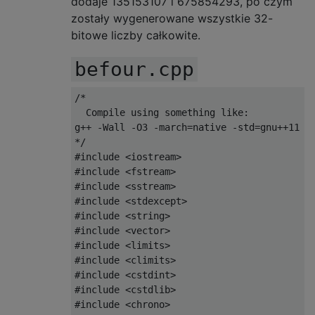
dodaje 135153107 i 675854293, po czym
zostały wygenerowane wszystkie 32-
bitowe liczby całkowite.
befour.cpp
/*

  Compile using something like:

g++ -Wall -O3 -march=native -std=gnu++11 -s
*/
#include
<iostream>
#include
<fstream>
#include
<sstream>
#include
<stdexcept>
#include
<string>
#include
<vector>
#include
<limits>
#include
<climits>
#include
<cstdint>
#include
<cstdlib>
#include
<chrono>