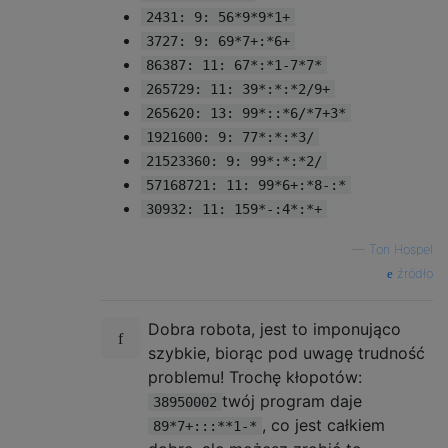
2431: 9: 56*9*9*1+
# endif // OVERFLOW
#else
3727: 9: 69*7+:*6+
// INT64
using
Int
=
int32_t
;
// Supported v
86387: 11: 67*:*1-7*7*
# ifndef OVERFLOW
265729: 11: 39*:*:*2/9+
using
Int2
=
int64_t
;
// Do calculat
265620: 13: 99*::*6/*7+3*
# endif // OVERFLOW
1921600: 9: 77*:*:*3/
#endif
// INT64
21523360: 9: 99*:*:*2/
#ifdef
57168721: 11: 99*6+:*8-:*
using
Int2
=
Int
;
#endif
30932: 11: 159*-:4*:*+
// OVERFLOW
—
Ton Hospel
// Supported value range
Int2
 MIN 
=
 numeric_limits
<
Int
>::
lowest
();
źródło
Int2
 MAX 
=
 numeric_limits
<
Int
>::
max
();
Int
 HALF_MIN
,
 HALF_MAX
;
Dobra robota, jest to imponująco
szybkie, biorąc pod uwagę trudność
// The initial values we can push
problemu! Trochę kłopotów:
Int
 ATOM_MIN 
=
0
;
Int
 ATOM_MAX 
=
9
;
twój program daje
38950002
, co jest całkiem
89*7+:::**1-*
bool
 all    
=
false
;
// Output all reac