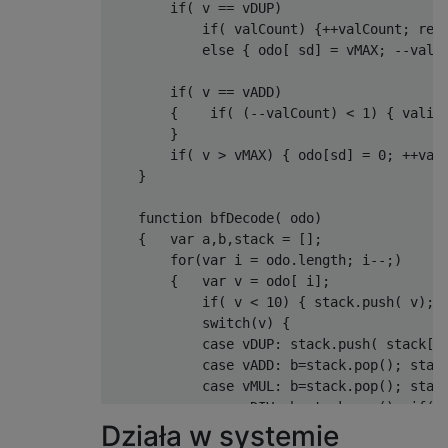
if
(
 v 
==
 vDUP
)
if
(
ch 
==
0
)
{
if
(
 valCount
)
{++
valCount
;
ret
++
optind
;
else
{
 odo
[
 sd
]
=
 vMAX
;
--
valC
    nextchar 
=
0
;
continue
;
if
(
 v 
==
 vADD
)
}
{
if
(
(--
valCount
)
<
1
)
{
 valid
auto
 pos 
=
 options
.
find
(
ch
);
}
if
(
pos 
==
 string
::
npos
)
 ch 
=
'?'
;
if
(
 v 
>
 vMAX
)
{
 odo
[
sd
]
=
0
;
++
val
else
if
(
options
[
pos
+
1
]
==
':'
)
{
}
if
(
argv
[
optind
][
nextchar
])
{
        optarg 
=
&
argv
[
optind
][
nextchar
];
function
 bfDecode
(
 odo
)
}
else
{
{
var
 a
,
b
,
stack 
=
[];
        optarg 
=
 argv
[++
optind
];
for
(
var
 i 
=
 odo
.
length
;
 i
--;)
if
(!
optarg
)
return
 ch 
=
 options
[
0
{
var
 v 
=
 odo
[
 i
];
}
if
(
 v 
<
10
)
{
 stack
.
push
(
 v
);
++
optind
;
switch
(
v
)
{
    nextchar 
=
0
;
case
 vDUP
:
 stack
.
push
(
 stack
[
s
}
case
 vADD
:
 b
=
stack
.
pop
();
 stac
return
 ch
;
case
 vMUL
:
 b
=
stack
.
pop
();
 stac
}
case
 vDIV
:
 b
=
stack
.
pop
();
if
(!
}
Działa w systemie
                stack
.
push
(
(
a 
<
0
?
 b 
<
0
};