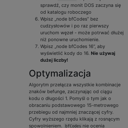
var
 codes 
=
 bfCodes
(
n
);
sprawdź, czy monit DOS zaczyna się
How
&
operator
=(
How
&&)
=
default
;
var
 end 
=
Date
.
now
();
od katalogu roboczego
static
How
const
*
 predict
(
Int
 carry
,
Int
 v
    console
.
log
(
"befunge codes:"
);
static
void
 print_predicted
(
ostream
&
 out
,
Wpisz „node bfCodes” bez
for
(
var
 i 
=
1
;
 i 
<=
n
;
++
i
)
 console
.
lo
void
 print
(
ostream
&
 out
,
Int
 carry 
=
0
,
bo
cudzysłowów i po raz pierwszy
    console
.
log
(
end
-
start 
+
" msec"
);
};
uruchom węzeł - może potrwać dłużej
}
niż ponowne uruchomienie.
main
(
 process
.
argv
);
ostream
&
operator
<<(
ostream
&
 out
,
How
cons
Wpisz „node bfCodes 16”, aby
how
.
print
(
out
,
0
,
true
);
wyświetlić kody do 16.
Nie używaj
return
 out
;
dużej liczby!
}
Optymalizacja
using
NumSet
=
vector
<
Int
>;
using
NumSets
=
vector
<
NumSet
>;
Algorytm przełącza wszystkie kombinacje
struct
Known
:
public
 unordered_map
<
Int
,
Ho
znaków befunge, zaczynając od ciągu
{
kodu o długości 1. Pomyśl o tym jak o
void
 store
(
NumSet
&
 L
,
Int
 accu
,
uint8_t
 op
obracaniu podstawowego 15-metrowego
Int
 left
=
0
,
Int
 carry_right
=
0
,
Int
 
przebiegu od najmniej znaczącej cyfry.
++
cached
;
Cyfry wyższego rzędu klikają z rosnącym
emplace
(
accu
,
How
(
ops
,
 op
,
 carry_right
,
 le
spowolnieniem.
nie ocenia
// operator[](accu) = How(ops, op, carry_r
bfCodes