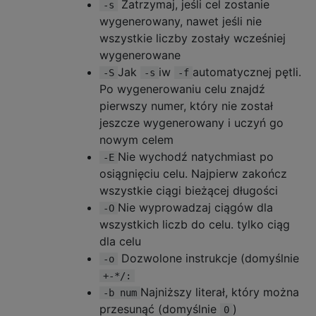
Zatrzymaj, jeśli cel zostanie
-s
wygenerowany, nawet jeśli nie
wszystkie liczby zostały wcześniej
wygenerowane
Jak
iw
automatycznej pętli.
-S
-s
-f
Po wygenerowaniu celu znajdź
pierwszy numer, który nie został
jeszcze wygenerowany i uczyń go
nowym celem
Nie wychodź natychmiast po
-E
osiągnięciu celu. Najpierw zakończ
wszystkie ciągi bieżącej długości
Nie wyprowadzaj ciągów dla
-O
wszystkich liczb do celu. tylko ciąg
dla celu
Dozwolone instrukcje (domyślnie
-o
+-*/:
Najniższy literał, który można
-b num
przesunąć (domyślnie
)
0