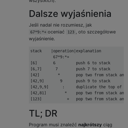
wszystkich).
Dalsze wyjaśnienia
Jeśli nadal nie rozumiesz, jak
oceniać
, oto szczegółowe
67*9:*+
123
wyjaśnienie.
stack    |operation|explanation

          67*9:*+

[6]       6         push 6 to stack

[6,7]      7        push 7 to stack

[42]        *       pop two from stack and 
[42,9]       9      push 9 to stack

[42,9,9]      :     duplicate the top of st
[42,81]        *    pop two from stack and 
TL; DR
Program musi znaleźć
najkrótszy
ciąg