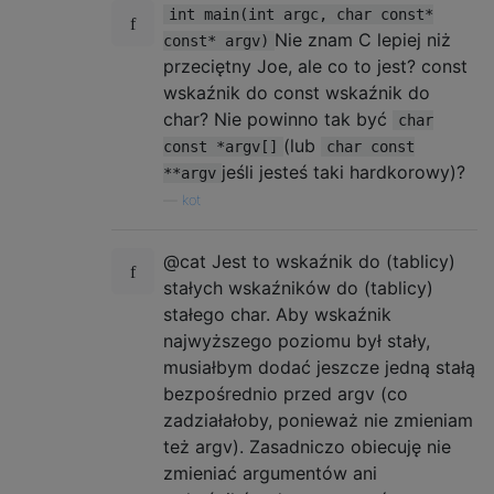
int main(int argc, char const*
// Linux specific. Won't hurt on other sys
Nie znam C lepiej niż
const* argv)
size_t
 mem 
=
0
;
przeciętny Joe, ale co to jest? const
std
::
ifstream statm
;
wskaźnik do const wskaźnik do
statm
.
open
(
"/proc/self/statm"
);
char? Nie powinno tak być
char
statm 
>>
 mem
;
(lub
mem 
*=
 PAGE_SIZE
;
const *argv[]
char const
if
(
set_base_mem
)
 base_mem 
=
 mem
;
jeśli jesteś taki hardkorowy)?
**argv
else
 mem 
-=
 base_mem
;
—
kot
return
 mem
;
}
@cat Jest to wskaźnik do (tablicy)
// Handle commandline options.
stałych wskaźników do (tablicy)
// Simplified getopt for systems that don'
stałego char. Aby wskaźnik
class
GetOpt
{
najwyższego poziomu był stały,
private
:
musiałbym dodać jeszcze jedną stałą
string 
const
 options
;
bezpośrednio przed argv (co
char
const
*
const
*
 argv
;
zadziałałoby, ponieważ nie zmieniam
int
 nextchar 
=
0
;
też argv). Zasadniczo obiecuję nie
int
 optind 
=
1
;
char
 ch 
=
'?'
;
zmieniać argumentów ani
char
const
*
 optarg 
=
nullptr
;