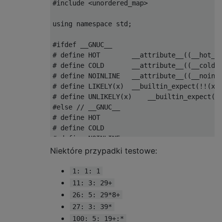
#include
<unordered_map>
using
namespace
 std
;
#ifdef
# define HOT        __attribute__((__hot__
# define COLD       __attribute__((__cold_
# define NOINLINE   __attribute__((__noinl
# define LIKELY(x)  __builtin_expect(!!(x)
# define UNLIKELY(x)    __builtin_expect(!
#else
// __GNUC__
# define HOT
# define COLD
# define NOINLINE
# define LIKELY(x)  (x)
Niektóre przypadki testowe:
# define UNLIKELY(x)    (x)
#endif
// __GNUC__
1: 1: 1
11: 3: 29+
#ifdef
26: 5: 29*8+
using
Int
=
int64_t
;
// Supported v
27: 3: 39*
# ifndef OVERFLOW
100: 5: 19+:*
using
Int2
=
 __int128
;
// Do calculat