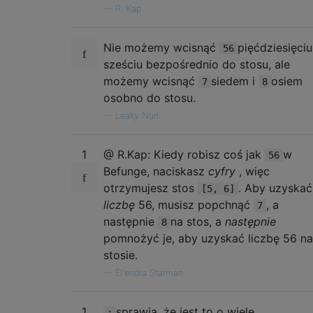
—
R. Kap
local samples, temp = {""}, {}

Nie możemy wcisnąć
pięćdziesięciu
56
while true do

sześciu bezpośrednio do stosu, ale
    temp = {}

możemy wcisnąć
siedem i
osiem
    for i=1,#samples do

7
8
        local s = samples[i]

osobno do stosu.
        if eval(s) ~= -1 or s == "" then fo
—
Leaky Nun
            table.insert(temp, s..n)

        end end

1
@ R.Kap: Kiedy robisz coś jak
w
    end

56
    for i=1,#temp do

Befunge, naciskasz
cyfry
, więc
        local test = eval(temp[i])

otrzymujesz stos
. Aby uzyskać
[5, 6]
        if input == test then

liczbę
56, musisz popchnąć
, a
7
            print(temp[i])

następnie
na stos, a
następnie
8
            return

pomnożyć je, aby uzyskać liczbę 56 na
        end

stosie.
    end

    samples = temp

—
El'endia Starman
1
sprawia, że ​​jest to o wiele
: