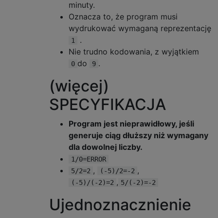
minuty.
Oznacza to, że program musi
wydrukować wymaganą reprezentację
.
1
Nie trudno kodowania, z wyjątkiem
do
.
0
9
(więcej)
SPECYFIKACJA
Program jest nieprawidłowy, jeśli
generuje ciąg dłuższy niż wymagany
dla dowolnej liczby.
1/0=ERROR
,
,
5/2=2
(-5)/2=-2
,
(-5)/(-2)=2
5/(-2)=-2
Ujednoznacznienie