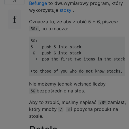
Befunge
to dwuwymiarowy program, który
wykorzystuje
stosy
.
Oznacza to, że aby zrobić 5 + 6, piszesz
, co oznacza:
56+
56+

5    push 5 into stack

 6   push 6 into stack

  +  pop the first two items in the stack a
Nie możemy jednak wcisnąć liczby
bezpośrednio na stos.
56
Aby to zrobić, musimy napisać
zamiast,
78*
który mnoży
i
i popycha produkt na
7
8
stosie.