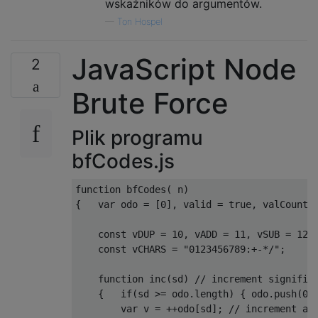
wskaźników do argumentów.
—
Ton Hospel
public
:
int
 ind
()
const
{
return
 optind
;
}
JavaScript Node
char
const
*
 arg
()
const
{
return
 optarg
;
}
2
char
 option
()
const
{
return
 ch
;
}
Brute Force
GetOpt
(
string 
const
 options_
,
char
const
*
options
(
options_
),
 argv
(
argv_
)
{}
Plik programu
char
 next
()
{
while
(
1
)
{
bfCodes.js
if
(
nextchar 
==
0
)
{
if
(!
argv
[
optind
]
||
function
 bfCodes
(
 n
)
        argv
[
optind
][
0
]
!=
'-'
||
{
var
 odo 
=
[
0
],
 valid 
=
true
,
 valCount
=
        argv
[
optind
][
1
]
==
0
)
return
 ch 
=
if
(
argv
[
optind
][
1
]
==
'-'
&&
 argv
[
opt
const
 vDUP 
=
10
,
 vADD 
=
11
,
 vSUB 
=
12
,
++
optind
;
const
 vCHARS 
=
"0123456789:+-*/"
;
return
 ch 
=
0
;
}
function
 inc
(
sd
)
// increment signific
    nextchar 
=
1
;
{
if
(
sd 
>=
 odo
.
length
)
{
 odo
.
push
(
0
)
}
var
 v 
=
++
odo
[
sd
];
// increment an
    ch 
=
 argv
[
optind
][
nextchar
++];