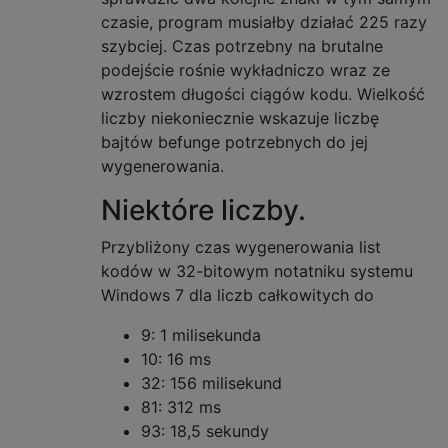
NOINLINE 
void
 do_explore
()
const
 COLD 
{
czasie, program musiałby działać 225 razy
auto
 i 
=
 N
;
szybciej. Czas potrzebny na brutalne
while
(
i 
<
 MAX 
&&
 count
(++
i
));
podejście rośnie wykładniczo wraz ze
auto
 end 
=
 chrono
::
steady_clock
::
now
();
auto
 elapsed 
=
 chrono
::
duration_cast
<ms>
(
e
wzrostem długości ciągów kodu. Wielkość
liczby niekoniecznie wskazuje liczbę
cerr 
<<
"Found "
<<
 N 
<<
" at "
<<
 elapsed
bajtów befunge potrzebnych do jej
auto
 mem 
=
 get_memory
();
wygenerowania.
if
(
mem
)
 cerr 
<<
" ("
<<
 mem 
/
1000
/
1000
if
(
i 
<
 MAX 
||
!
count
(
i
))
{
Niektóre liczby.
    cerr 
<<
", now looking for "
<<
 i 
<<
 e
    N 
=
 i
;
Przybliżony czas wygenerowania list
++
missing
;
kodów w 32-bitowym notatniku systemu
}
else
Windows 7 dla liczb całkowitych do
    cerr 
<<
", every value has now been ge
}
9: 1 milisekunda
};
10: 16 ms
32: 156 milisekund
struct
KnowHow
{
// Describes all numbers we know how to co
81: 312 ms
NumSets
 num_sets
;
93: 18,5 sekundy
Known
 known
;