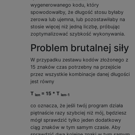
L
.
emplace_back
(
accu
);
wygenerowanego kodu, który
}
spowodowałby, że długość stosu byłaby
void
 maybe_store
(
Known
const
&
 known0
,
NumS
zerowa lub ujemna, lub pozostawiłaby na
Int
 accu
,
uint8_t
 ops
,
uint8_t
 op
stosie więcej niż jedną liczbę, próbując
Int
 carry_left
,
Int
 left
,
Int
 car
zoptymalizować szybkość wykonywania.
if
(
count
(
accu
))
return
;
if
(
carry_left
)
{
Problem brutalnej siły
auto
 found 
=
 known0
.
find
(
accu
);
// If we can do as good or better with
W przypadku zestawu kodów złożonego z
if
(
found 
!=
 known0
.
end
()
&&
 found
->
se
15 znaków czas potrzebny na przejście
}
przez wszystkie kombinacje danej długości
store
(
L
,
 accu
,
 ops
,
 op
,
 left
,
 carry_right
,
if
(
carry_left
)
return
;
jest równy
if
(
single
)
{
if
(
UNLIKELY
(
accu 
==
 N
))
 known0
.
maybe_
T
= 15 * T
len
len-1
}
else
if
(
1
<=
 accu 
&&
 accu 
<=
 N
)
--
missi
co oznacza, że ​​jeśli twój program działa
}
NOINLINE 
void
 maybe_explore
()
const
 COLD 
{
piętnaście razy szybciej niż mój, będziesz
--
missing
;
mógł sprawdzić tylko jeden dodatkowy
if
(
explore 
&&
 early_exit
)
 do_explore
();
ciąg znaków w tym samym czasie. Aby
}
sprawdzić dwa kolejne znaki w tym samym