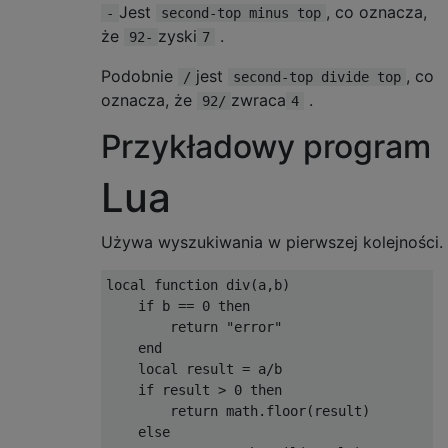
Jest
, co oznacza,
-
second-top minus top
że
zyski
.
92-
7
Podobnie
jest
, co
/
second-top divide top
oznacza, że
zwraca
.
92/
4
Przykładowy program
Lua
Używa wyszukiwania w pierwszej kolejności.
local function div(a,b)

    if b == 0 then

        return "error"

    end

    local result = a/b

    if result > 0 then

        return math.floor(result)

    else
