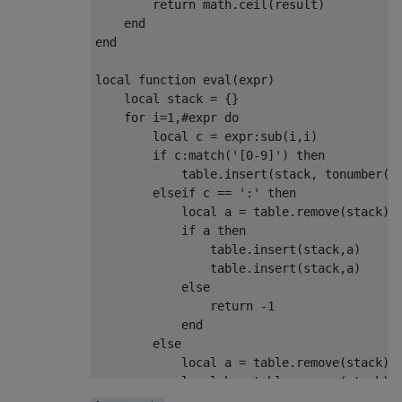
        return math.ceil(result)

    end

end

local function eval(expr)

    local stack = {}

    for i=1,#expr do

        local c = expr:sub(i,i)

        if c:match('[0-9]') then

            table.insert(stack, tonumber(c)
        elseif c == ':' then

            local a = table.remove(stack)

            if a then

                table.insert(stack,a)

                table.insert(stack,a)

            else

                return -1

            end

        else

            local a = table.remove(stack)

            local b = table.remove(stack)

            if a and b then
