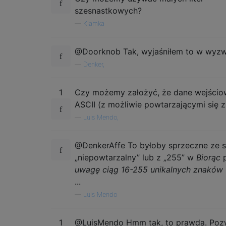
szesnastkowych?
—
Klamka
@Doorknob Tak, wyjaśniłem to w wyzw
—
Denker,
1
Czy możemy założyć, że dane wejścio
ASCII (z możliwie powtarzającymi się 
—
Luis Mendo,
@DenkerAffe To byłoby sprzeczne ze 
„niepowtarzalny” lub z „255” w
Biorąc
uwagę ciąg 16-255 unikalnych znaków
...
—
Luis Mendo
1
@LuisMendo Hmm tak, to prawda. Poz