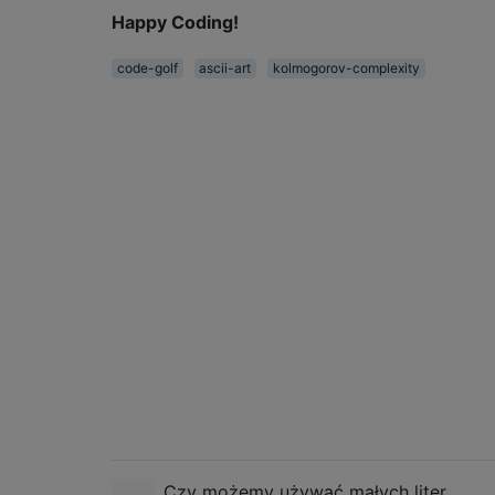
Happy Coding!
code-golf
ascii-art
kolmogorov-complexity
Czy możemy używać małych liter