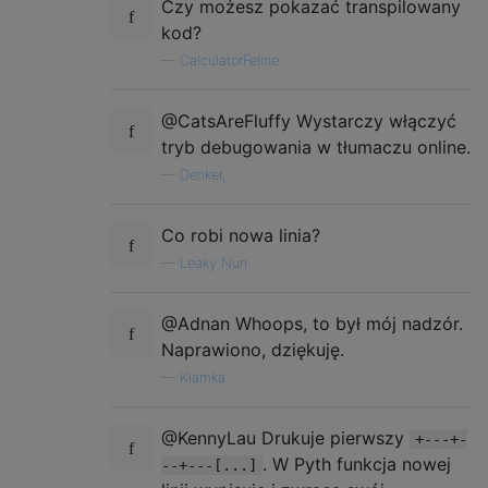
Czy możesz pokazać transpilowany
kod?
—
CalculatorFeline
@CatsAreFluffy Wystarczy włączyć
tryb debugowania w tłumaczu online.
—
Denker,
Co robi nowa linia?
—
Leaky Nun
@Adnan Whoops, to był mój nadzór.
Naprawiono, dziękuję.
—
Klamka
@KennyLau Drukuje pierwszy
+---+-
. W Pyth funkcja nowej
--+---[...]