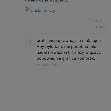
generowane wyjście to
—
Taylor Scott
źródło
probs niepoprawne, ale i tak fajne.
Aby było bardziej podobne (ale
nadal nieważne?), Należy włączyć
odpowiednie granice komórek.
—
Lyndon White