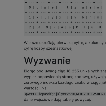
+ --- + --- + --- + --- + --- + --- + --- +
| 0 | q | w | e | r | t | z | u | i | o | p
+ --- + --- + --- + --- + --- + --- + --- +
| 1 | k | l | y | x | c | v | b | n | m | Q
+ --- + --- + --- + --- + --- + --- + --- +
| 2 | Ja | O | P | A | S | D | F | G | H | 
Wiersze określają pierwszą cyfrę, a kolumny 
cyfrę liczby szesnastkowej.
Wyzwanie
Biorąc pod uwagę ciąg 16-255 unikalnych zn
wypisz odpowiednią stronę kodową, używają
zerowego indeksu każdego znaku w ciągu ja
wartości. Na
qwertzuiopasdfghjklyxcvbnmQWERTZUIOPASDFGH
dane wejściowe dają tabelę powyżej.