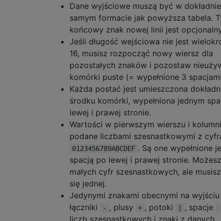
Dane wyjściowe muszą być w dokładnie
samym formacie jak powyższa tabela. T
końcowy znak nowej linii jest opcjonalny
Jeśli długość wejściowa nie jest wielokr
16, musisz rozpocząć nowy wiersz dla
pozostałych znaków i pozostaw nieuży
komórki puste (= wypełnione 3 spacjami
Każda postać jest umieszczona dokładn
środku komórki, wypełniona jednym spa
lewej i prawej stronie.
Wartości w pierwszym wierszu i kolumni
podane liczbami szesnastkowymi z cyfr
. Są one wypełnione j
0123456789ABCDEF
spacją po lewej i prawej stronie. Możes
małych cyfr szesnastkowych, ale musis
się jednej.
Jedynymi znakami obecnymi na wyjściu
łączniki
, plusy
, potoki
, spacje
-
+
|
liczb szesnastkowych i znaki z danych