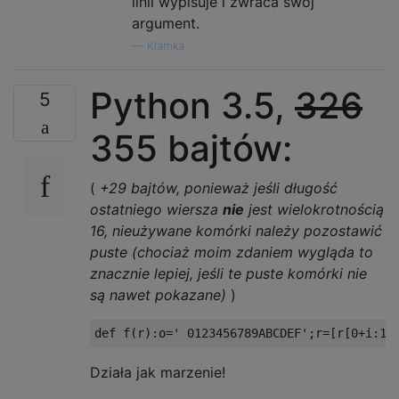
linii wypisuje i zwraca swój
argument.
—
Klamka
Python 3.5,
326
5
355 bajtów:
(
+29 bajtów, ponieważ jeśli długość
ostatniego wiersza
nie
jest wielokrotnością
16, nieużywane komórki należy pozostawić
puste (chociaż moim zdaniem wygląda to
znacznie lepiej, jeśli te puste komórki nie
są nawet pokazane)
)
Działa jak marzenie!