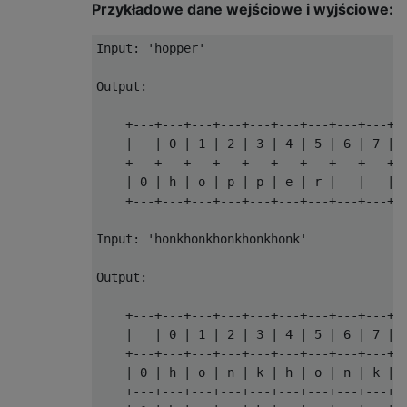
Przykładowe dane wejściowe i wyjściowe:
Input: 'hopper'

Output:

    +---+---+---+---+---+---+---+---+---+--
    |   | 0 | 1 | 2 | 3 | 4 | 5 | 6 | 7 | 8
    +---+---+---+---+---+---+---+---+---+--
    | 0 | h | o | p | p | e | r |   |   |  
    +---+---+---+---+---+---+---+---+---+--
Input: 'honkhonkhonkhonkhonk'

Output:

    +---+---+---+---+---+---+---+---+---+--
    |   | 0 | 1 | 2 | 3 | 4 | 5 | 6 | 7 | 8
    +---+---+---+---+---+---+---+---+---+--
    | 0 | h | o | n | k | h | o | n | k | h
    +---+---+---+---+---+---+---+---+---+--