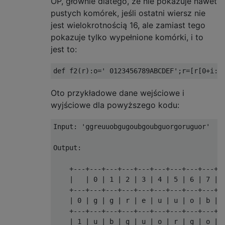
OP, głównie dlatego, że nie pokazuje nawet
pustych komórek, jeśli ostatni wiersz nie
jest wielokrotnością 16, ale zamiast tego
pokazuje tylko wypełnione komórki, i to
jest to:
Oto przykładowe dane wejściowe i
wyjściowe dla powyższego kodu:
Input: 'ggreuuobgugoubgoubguorgoruguor'

Output:

    +---+---+---+---+---+---+---+---+---+--
    |   | 0 | 1 | 2 | 3 | 4 | 5 | 6 | 7 | 8
    +---+---+---+---+---+---+---+---+---+--
    | 0 | g | g | r | e | u | u | o | b | g
    +---+---+---+---+---+---+---+---+---+--
    | 1 | u | b | g | u | o | r | g | o | r