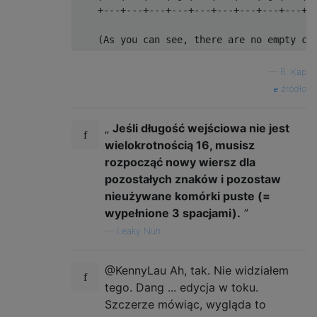
    +---+---+---+---+---+---+---+---+---+--
—
R. Kap
źródło
„
Jeśli długość wejściowa nie jest
wielokrotnością 16, musisz
rozpocząć nowy wiersz dla
pozostałych znaków i pozostaw
nieużywane komórki puste (=
wypełnione 3 spacjami).
”
—
Leaky Nun
@KennyLau Ah, tak. Nie widziałem
tego. Dang ... edycja w toku.
Szczerze mówiąc, wygląda to