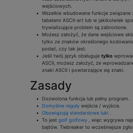
wejściowych.
Wszelkie wbudowane funkcje związane 
tabelami ASCII-art lub w jakikolwiek sp
trywializujące problem są zabronione.
Możesz założyć, że dane wejściowe skła
tylko ze znaków określonego kodowania
podać, czy tak jest.
Jeśli twój język obsługuje
tylko
wprowad
ASCII, możesz założyć, że wprowadzane
znaki ASCII i powtarzające się znaki.
Zasady
Dozwolona funkcja lub pełny program.
Domyślne reguły
wejścia / wyjścia.
Obowiązują standardowe luki
.
To jest
golf golfowy
, więc wygrywa naj
bajtów. Tiebreaker to wcześniejsze zgło