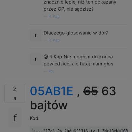
znacznie lepiej niż ten pokazany
przez OP, nie sądzisz?
—
R. Kap.
Dlaczego głosowanie w dół?
—
R. Kap
@ R.Kap Nie mogłem do końca
powiedzieć, ale tutaj mam głos
—
kot
05AB1E
,
65
63
2
bajtów
Kod: