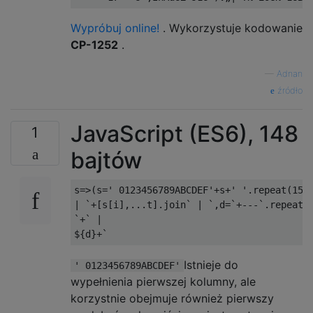
Wypróbuj online!
. Wykorzystuje kodowanie
CP-1252
.
—
Adnan
źródło
JavaScript (ES6), 148
1
bajtów
s=>(s=' 0123456789ABCDEF'+s+' '.repeat(15))
| `+[s[i],...t].join` | `,d=`+---`.repeat(1
`+` |

Istnieje do
' 0123456789ABCDEF'
wypełnienia pierwszej kolumny, ale
korzystnie obejmuje również pierwszy