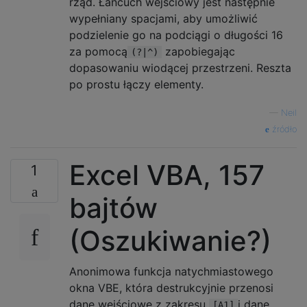
rząd. Łańcuch wejściowy jest następnie
wypełniany spacjami, aby umożliwić
podzielenie go na podciągi o długości 16
za pomocą
zapobiegając
(?|^)
dopasowaniu wiodącej przestrzeni. Reszta
po prostu łączy elementy.
—
Neil
źródło
Excel VBA, 157
1
bajtów
(Oszukiwanie?)
Anonimowa funkcja natychmiastowego
okna VBE, która destrukcyjnie przenosi
dane wejściowe z zakresu
i dane
[A1]