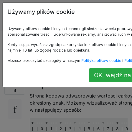
Programowanie
Tagi
Używamy plików cookie
puzzli i Code
Account
Golf
Używamy plików cookie i innych technologii śledzenia w celu poprawy
spersonalizowane treści i ukierunkowane reklamy, analizować ruch w n
Zakoduj stronę
Kontynuując, wyrażasz zgodę na korzystanie z plików cookie i innych
najmniej 16 lat lub zgodę rodzica lub opiekuna.
kodową
Możesz przeczytać szczegóły w naszym
Polityka plików cookie
i
Poli
OK, wejdź na 
Wprowadzenie
15
Strona kodowa odwzorowuje wartości całkow
określony znak. Możemy wizualizować stro
w następujący sposób:
+ --- + --- + --- + --- + --- + --- + --- +
| | 0 | 1 | 2 | 3 | 4 | 5 | 6 | 7 | 8 | 9 |