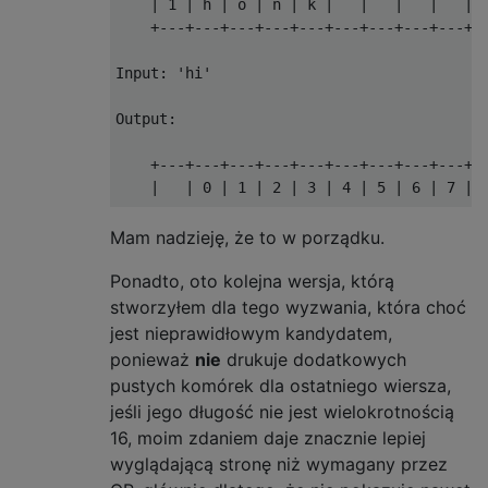
    | 1 | h | o | n | k |   |   |   |   |  
    +---+---+---+---+---+---+---+---+---+--
Input: 'hi'

Output: 

    +---+---+---+---+---+---+---+---+---+--
    |   | 0 | 1 | 2 | 3 | 4 | 5 | 6 | 7 | 8
    +---+---+---+---+---+---+---+---+---+--
    | 0 | h | i |   |   |   |   |   |   |  
Mam nadzieję, że to w porządku.
Ponadto, oto kolejna wersja, którą
stworzyłem dla tego wyzwania, która choć
jest nieprawidłowym kandydatem,
ponieważ
nie
drukuje dodatkowych
pustych komórek dla ostatniego wiersza,
jeśli jego długość nie jest wielokrotnością
16, moim zdaniem daje znacznie lepiej
wyglądającą stronę niż wymagany przez