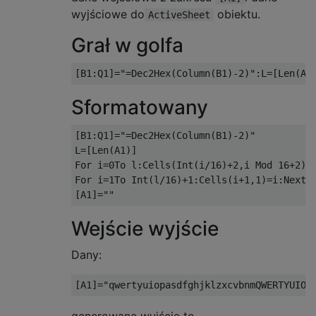
wyjściowe do
obiektu.
ActiveSheet
Grał w golfa
[
B1
:
Q1
]=
"=Dec2Hex(Column(B1)-2)"
:
L
=[
Len
(
A1
Sformatowany
[
B1
:
Q1
]=
"=Dec2Hex(Column(B1)-2)"
L
=[
Len
(
A1
)]
For
 i
=
0To
 l
:
Cells
(
Int
(
i
/
16
)+
2
,
i 
Mod
16
+
2
)=
For
 i
=
1To
Int
(
l
/
16
)+
1
:
Cells
(
i
+
1
,
1
)=
i
:
Next
[
A1
]=
""
Wejście wyjście
Dany:
[
A1
]=
"qwertyuiopasdfghjklzxcvbnmQWERTYUIOP