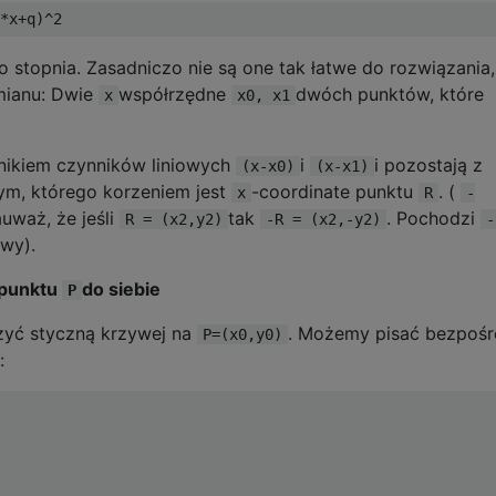
o stopnia. Zasadniczo nie są one tak łatwe do rozwiązania,
mianu: Dwie
współrzędne
dwóch punktów, które
x
x0, x1
nikiem czynników liniowych
i
i pozostają z
(x-x0)
(x-x1)
ym, którego korzeniem jest
-coordinate punktu
. (
x
R
-
uważ, że jeśli
tak
. Pochodzi
R = (x2,y2)
-R = (x2,-y2)
-
owy).
 punktu
do siebie
P
zyć styczną krzywej na
. Możemy pisać bezpośr
P=(x0,y0)
: