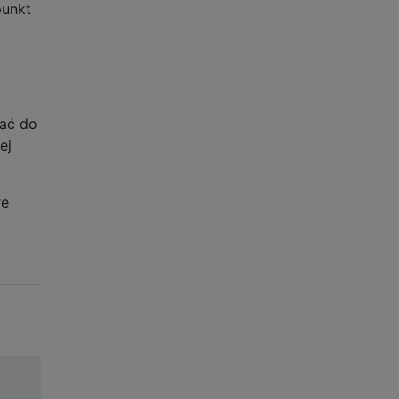
punkt
tać do
ej
re