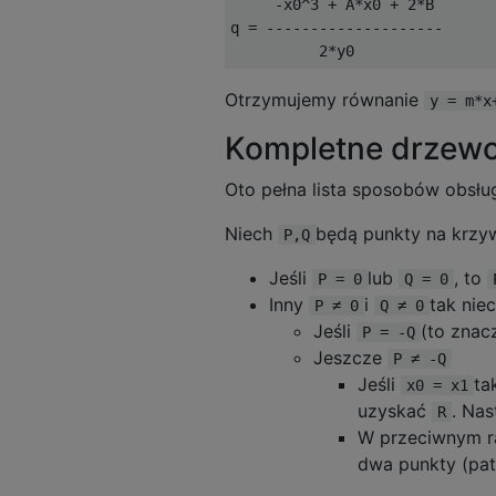
     -x0^3 + A*x0 + 2*B

q = --------------------

Otrzymujemy równanie
y = m*x
Kompletne drzew
Oto pełna lista sposobów obsłu
Niech
będą punkty na krzyw
P,Q
Jeśli
lub
, to
P = 0
Q = 0
Inny
i
tak nie
P ≠ 0
Q ≠ 0
Jeśli
(to zna
P = -Q
Jeszcze
P ≠ -Q
Jeśli
ta
x0 = x1
uzyskać
. Nas
R
W przeciwnym r
dwa punkty (pat