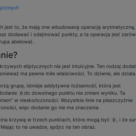
 jest to, że mają one
wbudowaną
operację arytmetyczną,
esz dodawać i odejmować punkty, a ta operacja jest zaró
grupa abelowa).
anie?
zywych eliptycznych nie jest intuicyjne. Ten rodzaj doda
 ponieważ ma pewne miłe właściwości. To dziwne, ale działa
rzą grupę, istnieje
addytywna tożsamość,
która jest
 dodanie
do dowolnego punktu nie zmieni wyniku. Ta
0
tem” w nieskończoności. Wszystkie linie na płaszczyźnie
zoności, więc dodanie go nie ma znaczenia.
cina krzywą w trzech punktach, które mogą być
, i że s
0
. Mając to na uwadze, spójrz na ten obraz.