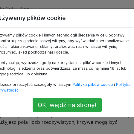
de Golf
Tagi
Używamy plików cookie
wych eliptycznych
żywamy plików cookie i innych technologii śledzenia w celu poprawy
omfortu przeglądania naszej witryny, aby wyświetlać spersonalizowane
reści i ukierunkowane reklamy, analizować ruch w naszej witrynie, i
krzywych eliptycznych
rozumieć, skąd pochodzą nasi goście.
ontynuując, wyrażasz zgodę na korzystanie z plików cookie i innych
echnologii śledzenia oraz potwierdzasz, że masz co najmniej 16 lat lub
ści w bogatym temacie krzywych eliptycznych. Jest bardzo uproszczone. Ponie
godę rodzica lub opiekuna.
wagę mediów w kontekście szyfrowania, chciałem dać trochę wglądu, jak fakty
ożesz przeczytać szczegóły w naszym
Polityka plików cookie
i
Polityka
rywatności
.
OK, wejdź na stronę!
unktów
w płaszczyźnie formy
.
(x,y)
y^2 = x^3+Ax+B
y uniknąć nieprzyjemnych osobliwości.) Możesz rozważyć 
użyjesz pola liczb rzeczywistych, krzywe mogą być