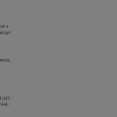
osi x
aczyć
acza,
.
1,y1)
.
*x+q