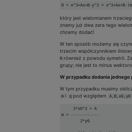
który jest wielomianem trzecieg
znamy już dwa zera tego wielo
chcemy dodać!
W ten sposób możemy się czyn
trzecim współczynnikiem liniow
również z powodu symetrii. Za
R
grupy; nie jest to minus wektor
W przypadku dodania jednego
W tym przypadku musimy oblic
i
pod względem
m
q
A,B,x0,y0
     3*x0^2 + A

m = ------------

        2*y0
