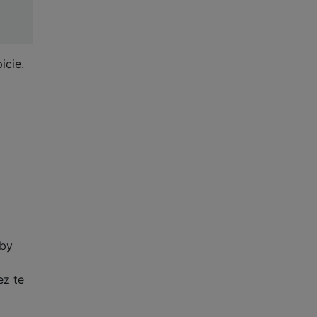
icie.
aby
ez te