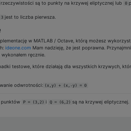
rzeczywistości są to punkty na krzywej eliptycznej lub
0
jest to liczba pierwsza.
,3
e
implementację w MATLAB / Octave, którą możesz wykorzys
ch:
ideone.com
Mam nadzieję, że jest poprawna. Przynajmni
e wykonałem ręcznie.
dki testowe, które działają dla wszystkich krzywych, któ
anie odwrotności:
(x,y) + (x,-y) = 0
 punktów
i
są na krzywej eliptycznej.
P = (3,2)
Q = (6,2)