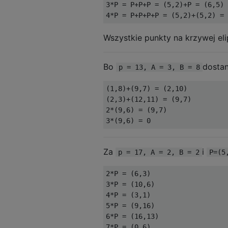
3*P = P+P+P = (5,2)+P = (6,5)

Wszystkie punkty na krzywej el
Bo
dosta
p = 13, A = 3, B = 8
(1,8)+(9,7) = (2,10)

(2,3)+(12,11) = (9,7)

2*(9,6) = (9,7)

Za
i
p = 17, A = 2, B = 2
P=(5
2*P = (6,3)

3*P = (10,6)

4*P = (3,1)

5*P = (9,16)

6*P = (16,13)

7*P = (0,6)
