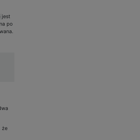
jest
p
żna po
owana.
 dwa
, że