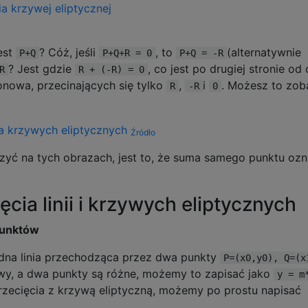
jest
? Cóż, jeśli
, to
(alternatywnie
P+Q
P+Q+R = 0
P+Q = -R
? Jest gdzie
, co jest po drugiej stronie od 
R
R + (-R) = 0
pionowa, przecinających się tylko
,
i
. Możesz to zob
R
-R
0
Źródło
zyć na tych obrazach, jest to, że suma samego punktu ozn
ęcia linii i krzywych eliptycznych
punktów
jedna linia przechodząca przez dwa punkty
P=(x0,y0), Q=(x
nowy, a dwa punkty są różne, możemy to zapisać jako
y = m
zecięcia z krzywą eliptyczną, możemy po prostu napisać