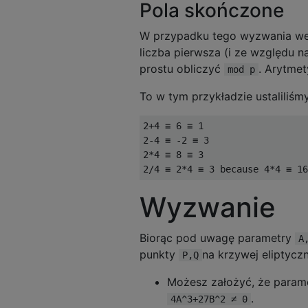
Pola skończone
W przypadku tego wyzwania we
liczba pierwsza (i ze względu 
prostu obliczyć
. Arytmet
mod p
To w tym przykładzie ustaliliś
2+4 ≡ 6 ≡ 1

2-4 ≡ -2 ≡ 3

2*4 ≡ 8 ≡ 3

Wyzwanie
Biorąc pod uwagę parametry
A
punkty
na krzywej eliptycz
P,Q
Możesz założyć, że param
.
4A^3+27B^2 ≠ 0