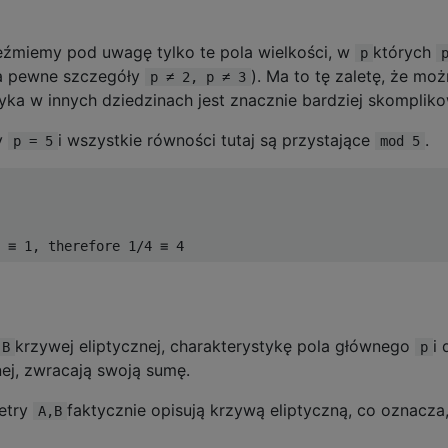
źmiemy pod uwagę tylko te pola wielkości, w
których
p
na pewne szczegóły
). Ma to tę zaletę, że mo
p ≠ 2, p ≠ 3
yka w innych dziedzinach jest znacznie bardziej skomplik
my
i wszystkie równości tutaj są przystające
.
p = 5
mod 5
krzywej eliptycznej, charakterystykę pola głównego
i
,B
p
nej, zwracają swoją sumę.
etry
faktycznie opisują krzywą eliptyczną, co oznacza
A,B