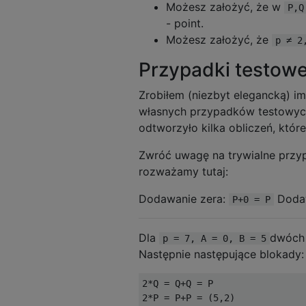
Możesz założyć, że w
P,Q
- point.
Możesz założyć, że
p ≠ 2
Przypadki testow
Zrobiłem (niezbyt elegancką) 
własnych przypadków testowy
odtworzyło kilka obliczeń, któr
Zwróć uwagę na trywialne przypa
rozważamy tutaj:
Dodawanie zera:
Dodaw
P+0 = P
Dla
dwóch
p = 7, A = 0, B = 5
Następnie następujące blokady:
2*Q = Q+Q = P

2*P = P+P = (5,2)
