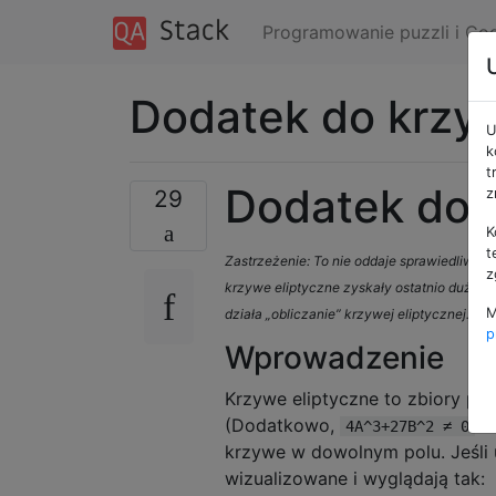
Programowanie puzzli i Co
Dodatek do krzy
U
k
t
Dodatek do 
29
z
K
t
Zastrzeżenie: To nie oddaje sprawiedliwo
z
krzywe eliptyczne zyskały ostatnio dużą u
M
działa „obliczanie” krzywej eliptycznej.
p
Wprowadzenie
Krzywe eliptyczne to zbiory p
(Dodatkowo,
ab
4A^3+27B^2 ≠ 0
krzywe w dowolnym polu. Jeśli 
wizualizowane i wyglądają tak: