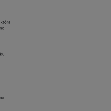
 która
wno
tku
.
uma