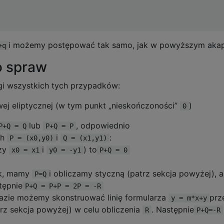
i możemy postępować tak samo, jak w powyższym akap
+q
o spraw
gi wszystkich tych przypadków:
ej eliptycznej (w tym punkt „nieskończoności”
)
0
lub
, odpowiednio
P+Q = Q
P+Q = P
ch
i
:
P = (x0,y0)
Q = (x1,y1)
czy
i
) to
x0 = x1
y0 = -y1
P+Q = 0
k, mamy
i obliczamy styczną (patrz sekcja powyżej), 
P=Q
tępnie
P+Q = P+P = 2P = -R
azie możemy skonstruować linię formularza
prz
y = m*x+y
rz sekcja powyżej) w celu obliczenia
. Następnie
R
P+Q=-R