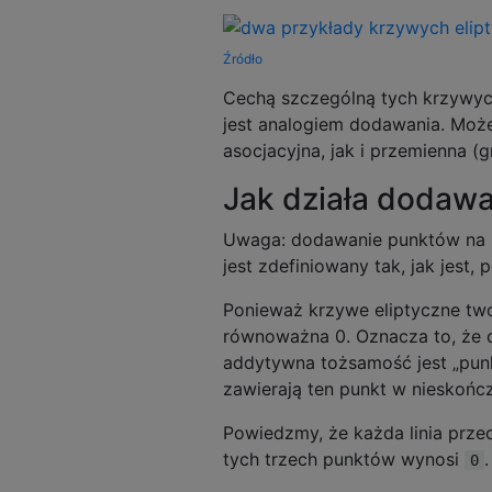
Źródło
Cechą szczególną tych krzywych
jest analogiem dodawania. Moż
asocjacyjna, jak i przemienna (
Jak działa dodaw
Uwaga: dodawanie punktów na kr
jest zdefiniowany tak, jak jest,
Ponieważ krzywe eliptyczne two
równoważna 0. Oznacza to, że
addytywna tożsamość jest „punk
zawierają ten punkt w nieskońc
Powiedzmy, że każda linia prze
tych trzech punktów wynosi
0