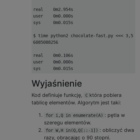
real    0m2.954s

user    0m0.000s

sys     0m0.015s

$ time python2 chocolate-fast.py <<< 3,5

6085088256

real    0m0.106s

user    0m0.000s

Wyjaśnienie
Kod definiuje funkcję,
która pobiera
C
tablicę elementów. Algorytm jest taki:
: pętla w
for i,Q in enumerate(A)
szeregu elementów.
: obliczyć dwa
for W,H in(Q,Q[::-1])
razy, obracając o 90 stopni.