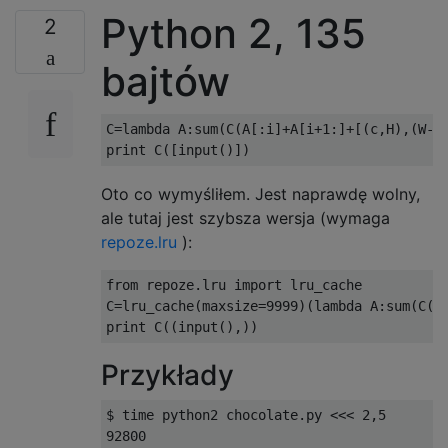
Python 2, 135
2
bajtów
C
=
lambda
 A
:
sum
(
C
(
A
[:
i
]+
A
[
i
+
1
:]+[(
c
,
H
),(
W
-
c
print
 C
([
input
()])
Oto co wymyśliłem. Jest naprawdę wolny,
ale tutaj jest szybsza wersja (wymaga
repoze.lru
):
from
 repoze
.
lru 
import
 lru_cache

C
=
lru_cache
(
maxsize
=
9999
)(
lambda
 A
:
sum
(
C
(
t
print
 C
((
input
(),))
Przykłady
$ time python2 chocolate.py <<< 2,5

92800
