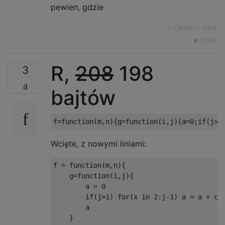
pewien, gdzie
—
Cameron Aavik
źródło
R,
208
198
3
bajtów
Wcięte, z nowymi liniami:
f = function(m,n){

    g=function(i,j){

        a = 0

        if(j>1) for(x in 2:j-1) a = a + cho
        a

    }
