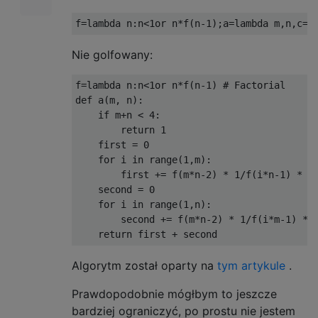
Nie golfowany:
f=lambda n:n<1or n*f(n-1) # Factorial

def a(m, n):

    if m+n < 4:

        return 1

    first = 0

    for i in range(1,m):

        first += f(m*n-2) * 1/f(i*n-1) * 1/
    second = 0

    for i in range(1,n):

        second += f(m*n-2) * 1/f(i*m-1) * 1
Algorytm został oparty na
tym artykule
.
Prawdopodobnie mógłbym to jeszcze
bardziej ograniczyć, po prostu nie jestem