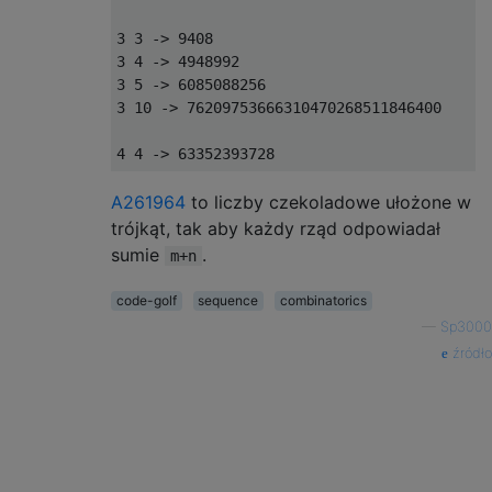
3 3 -> 9408

3 4 -> 4948992

3 5 -> 6085088256

3 10 -> 76209753666310470268511846400

A261964
to liczby czekoladowe ułożone w
trójkąt, tak aby każdy rząd odpowiadał
sumie
.
m+n
code-golf
sequence
combinatorics
—
Sp3000
źródło