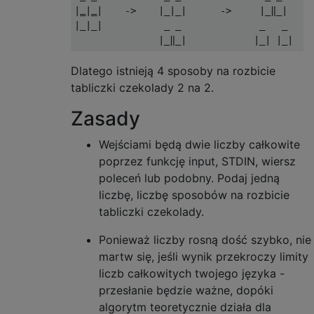
|‗|‗|    ->    |_|_|      ->     |_‖_|    -
|_|_|           _ _              _   _     
Dlatego istnieją 4 sposoby na rozbicie
tabliczki czekolady 2 na 2.
Zasady
Wejściami będą dwie liczby całkowite
poprzez funkcję input, STDIN, wiersz
poleceń lub podobny. Podaj jedną
liczbę, liczbę sposobów na rozbicie
tabliczki czekolady.
Ponieważ liczby rosną dość szybko, nie
martw się, jeśli wynik przekroczy limity
liczb całkowitych twojego języka -
przesłanie będzie ważne, dopóki
algorytm teoretycznie działa dla