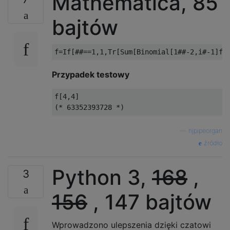
Mathematica, 85
bajtów
Przypadek testowy
f[4,4]

—
njpipeorgan
źródło
Python 3,
168
,
3
156
, 147 bajtów
Wprowadzono ulepszenia dzięki czatowi