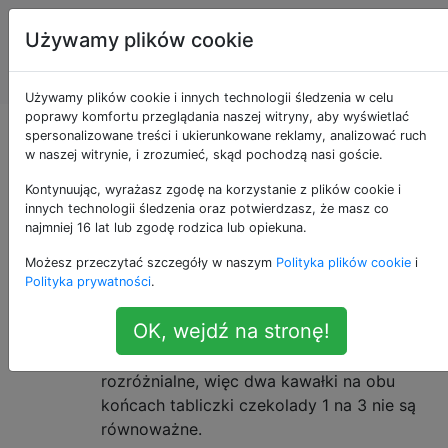
Programowanie
Tagi
Używamy plików cookie
puzzli i Code
Account
Golf
Używamy plików cookie i innych technologii śledzenia w celu
poprawy komfortu przeglądania naszej witryny, aby wyświetlać
Czekoladowe Liczby
spersonalizowane treści i ukierunkowane reklamy, analizować ruch
w naszej witrynie, i zrozumieć, skąd pochodzą nasi goście.
Kontynuując, wyrażasz zgodę na korzystanie z plików cookie i
innych technologii śledzenia oraz potwierdzasz, że masz co
Biorąc pod uwagę
przez
czekolady,
17
m
n
najmniej 16 lat lub zgodę rodzica lub opiekuna.
pozytywny, wyjście na wiele sposobów
m,n
Możesz przeczytać szczegóły w naszym
Polityka plików cookie
i
przełamania pasek do
1 za 1 szt, w
mn
Polityka prywatności
.
których występuje każda przerwa na linii
siatki.
OK, wejdź na stronę!
Porządek jest ważny. Kawałki są również
rozróżnialne, więc dwa kawałki na obu
końcach tabliczki czekolady 1 na 3 nie są
równoważne.