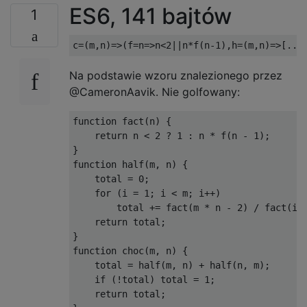
ES6, 141 bajtów
1
Na podstawie wzoru znalezionego przez
@CameronAavik. Nie golfowany:
function fact(n) {

    return n < 2 ? 1 : n * f(n - 1);

}

function half(m, n) {

    total = 0;

    for (i = 1; i < m; i++)

        total += fact(m * n - 2) / fact(i *
    return total;

}

function choc(m, n) {

    total = half(m, n) + half(n, m);

    if (!total) total = 1;

    return total;
