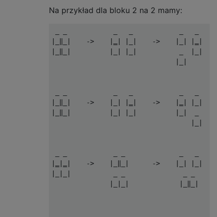
Na przykład dla bloku 2 na 2 mamy:
 _ _            _   _            _   _     
|_‖_|    ->    |‗| |_|    ->    |_| |‗|    
|_‖_|          |_| |_|           _  |_|    
                                |_|        
 _ _            _   _            _   _     
|_‖_|    ->    |_| |‗|    ->    |‗| |_|    
|_‖_|          |_| |_|          |_|  _     
                                    |_|    
 _ _            _ _              _   _     
|‗|‗|    ->    |_‖_|      ->    |_| |_|    
|_|_|           _ _               _ _      
               |_|_|             |_‖_|     
 _ _            _ _               _ _      