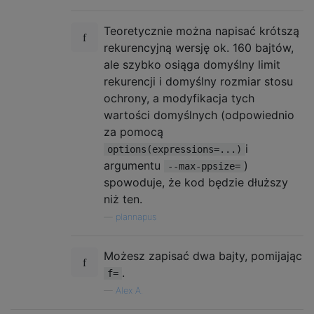
Teoretycznie można napisać krótszą
rekurencyjną wersję ok. 160 bajtów,
ale szybko osiąga domyślny limit
rekurencji i domyślny rozmiar stosu
ochrony, a modyfikacja tych
wartości domyślnych (odpowiednio
za pomocą
i
options(expressions=...)
argumentu
)
--max-ppsize=
spowoduje, że kod będzie dłuższy
niż ten.
—
plannapus
Możesz zapisać dwa bajty, pomijając
.
f=
—
Alex A.