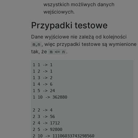
wszystkich możliwych danych
wejściowych.
Przypadki testowe
Dane wyjściowe nie zależą od kolejności
, więc przypadki testowe są wymienione
m,n
tak, że
.
m <= n
1 1 -> 1

1 2 -> 1

1 3 -> 2

1 4 -> 6

1 5 -> 24

1 10 -> 362880

2 2 -> 4

2 3 -> 56

2 4 -> 1712

2 5 -> 92800

2 10 -> 11106033743298560
