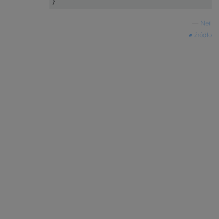
—
Neil
źródło