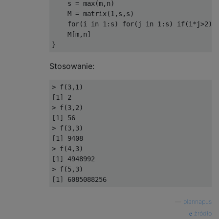
    s = max(m,n)

    M = matrix(1,s,s)

    for(i in 1:s) for(j in 1:s) if(i*j>2) M
    M[m,n]

Stosowanie:
> f(3,1)

[1] 2

> f(3,2)

[1] 56

> f(3,3)

[1] 9408

> f(4,3)

[1] 4948992

> f(5,3)

—
plannapus
źródło