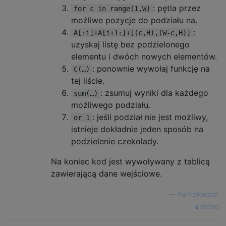
: pętla przez
for c in range(1,W)
możliwe pozycje do podziału na.
:
A[:i]+A[i+1:]+[(c,H),(W-c,H)]
uzyskaj listę bez podzielonego
elementu i dwóch nowych elementów.
: ponownie wywołaj funkcję na
C(…)
tej liście.
: zsumuj wyniki dla każdego
sum(…)
możliwego podziału.
: jeśli podział nie jest możliwy,
or 1
istnieje dokładnie jeden sposób na
podzielenie czekolady.
Na koniec kod jest wywoływany z tablicą
zawierającą dane wejściowe.
—
PurkkaKoodari
źródło