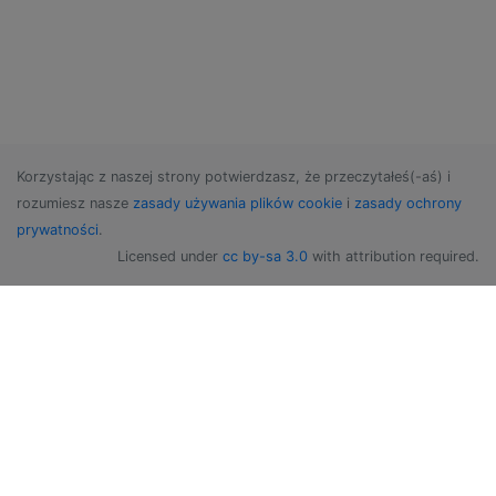
Korzystając z naszej strony potwierdzasz, że przeczytałeś(-aś) i
rozumiesz nasze
zasady używania plików cookie
i
zasady ochrony
prywatności
.
Licensed under
cc by-sa 3.0
with attribution required.