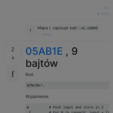
—
orlp
źródło
Mapa L zapisuje bajt:
.<L.cQdhQ
—
isaacg
05AB1E
, 9
2
bajtów
Kod:
Wyjaśnienie:
W          # Push input and store in Z

 ƒ         # For N in range(0, input + 1)
