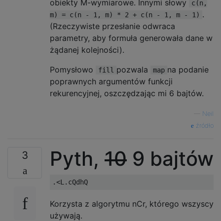
obiekty M-wymiarowe. Innymi słowy
c(n,
.
m) = c(n - 1, m) * 2 + c(n - 1, m - 1)
(Rzeczywiste przesłanie odwraca
parametry, aby formuła generowała dane w
żądanej kolejności).
Pomysłowo
pozwala
na podanie
fill
map
poprawnych argumentów funkcji
rekurencyjnej, oszczędzając mi 6 bajtów.
—
Neil
źródło
Pyth,
10
9 bajtów
3
Korzysta z algorytmu nCr, którego wszyscy
używają.