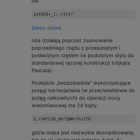
lub
Demo online
oba działają poprzez zsumowanie
poprzedniego rzędu z przesuniętym i
podwójnym rzędem (w podobnym stylu do
standardowej ręcznej konstrukcji trójkąta
Pascala).
Podejście „bezpośrednie” wykorzystujące
potęgi kartezjańskie (w przeciwieństwie do
potęg całkowitych) do operacji mocy
wielomianowej ma 24 bajty:
gdzie mapa jest niezwykle skomplikowana,
tak że jej użycie jest krótsze
niż
: