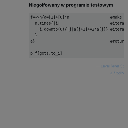
Niegolfowany w programie testowym
f=->n{a=[1]+[0]*n                  #make an
  n.times{|i|                      #iterati
    i.downto(0){|j|a[j+1]+=2*a[j]} #iterati
  }

a}                                 #return 
—
Level River St
źródło