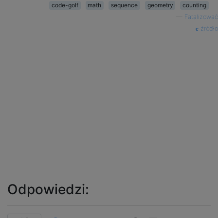
code-golf
math
sequence
geometry
counting
—
Fatalizować
źródło
Odpowiedzi: