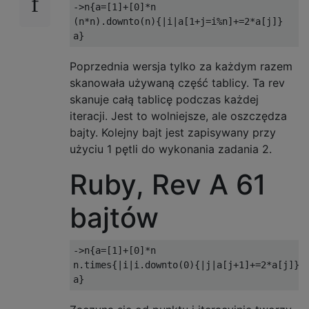
->n{a=[1]+[0]*n

(n*n).downto(n){|i|a[1+j=i%n]+=2*a[j]}

Poprzednia wersja tylko za każdym razem
skanowała używaną część tablicy. Ta rev
skanuje całą tablicę podczas każdej
iteracji. Jest to wolniejsze, ale oszczędza
bajty. Kolejny bajt jest zapisywany przy
użyciu 1 pętli do wykonania zadania 2.
Ruby, Rev A 61
bajtów
->n{a=[1]+[0]*n

n.times{|i|i.downto(0){|j|a[j+1]+=2*a[j]}}
