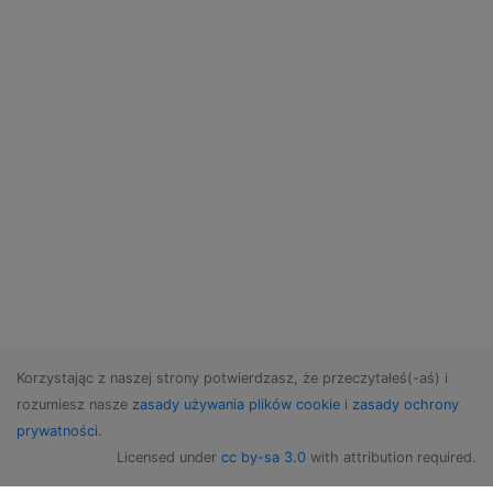
Korzystając z naszej strony potwierdzasz, że przeczytałeś(-aś) i
rozumiesz nasze
zasady używania plików cookie
i
zasady ochrony
prywatności
.
Licensed under
cc by-sa 3.0
with attribution required.