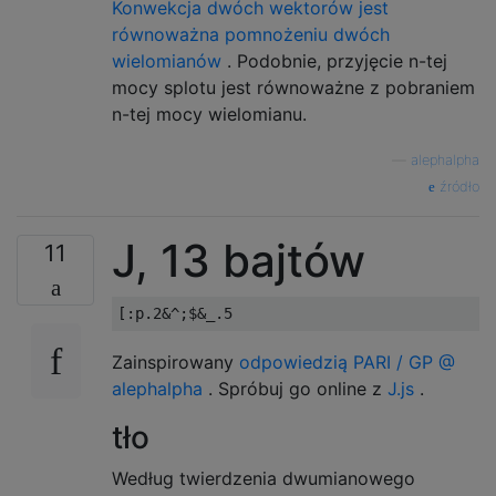
Konwekcja dwóch wektorów jest
równoważna pomnożeniu dwóch
wielomianów
. Podobnie, przyjęcie n-tej
mocy splotu jest równoważne z pobraniem
n-tej mocy wielomianu.
—
alephalpha
źródło
J, 13 bajtów
11
Zainspirowany
odpowiedzią PARI / GP @
alephalpha
. Spróbuj go online z
J.js
.
tło
Według twierdzenia dwumianowego