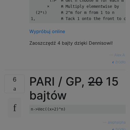
        ⍳!⊢  ⍝ Get n choose m for each m fr
       ×     ⍝ Multiply elementwise by

  (2*⍳)      ⍝ 2^m for m from 1 to n

Wypróbuj online
Zaoszczędź 4 bajty dzięki Dennisowi!
—
Alex A.
źródło
PARI / GP,
20
15
6
bajtów
—
alephalpha
źródło