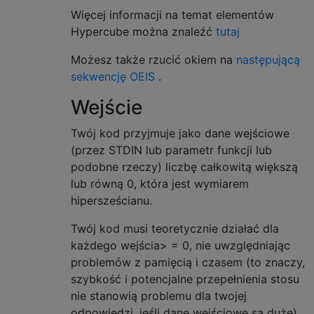
Więcej informacji na temat elementów
Hypercube można znaleźć
tutaj
Możesz także rzucić okiem na
następującą
sekwencję OEIS
.
Wejście
Twój kod przyjmuje jako dane wejściowe
(przez STDIN lub parametr funkcji lub
podobne rzeczy) liczbę całkowitą większą
lub równą 0, która jest wymiarem
hipersześcianu.
Twój kod musi teoretycznie działać dla
każdego wejścia> = 0, nie uwzględniając
problemów z pamięcią i czasem (to znaczy,
szybkość i potencjalne przepełnienia stosu
nie stanowią problemu dla twojej
odpowiedzi, jeśli dane wejściowe są duże).