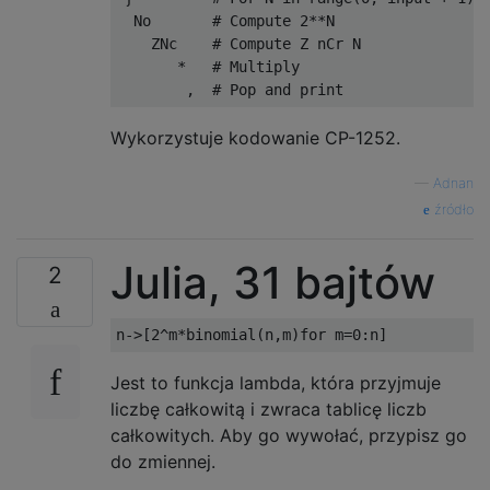
  No       # Compute 2**N

    ZNc    # Compute Z nCr N

       *   # Multiply

Wykorzystuje kodowanie CP-1252.
—
Adnan
źródło
Julia, 31 bajtów
2
n
->[
2
^
m
*
binomial
(
n
,
m
)
for
 m
=
0
:
n
]
Jest to funkcja lambda, która przyjmuje
liczbę całkowitą i zwraca tablicę liczb
całkowitych. Aby go wywołać, przypisz go
do zmiennej.