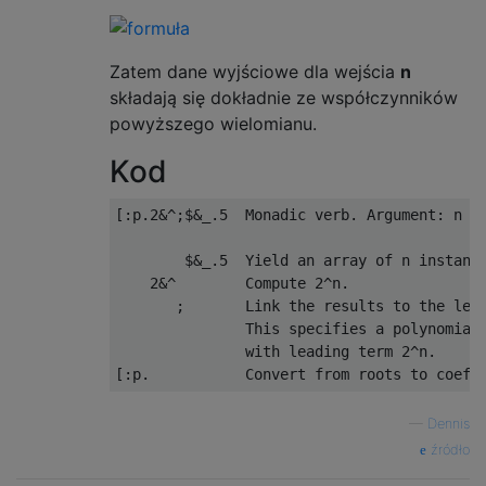
Zatem dane wyjściowe dla wejścia
n
składają się dokładnie ze współczynników
powyższego wielomianu.
Kod
[:p.2&^;$&_.5  Monadic verb. Argument: n

        $&_.5  Yield an array of n instance
    2&^        Compute 2^n.

       ;       Link the results to the left
               This specifies a polynomial 
               with leading term 2^n.  

—
Dennis
źródło