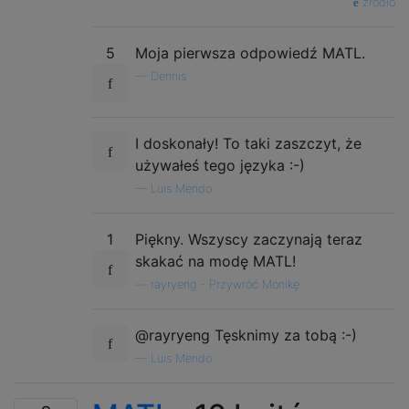
źródło
5
Moja pierwsza odpowiedź MATL.
—
Dennis
I doskonały! To taki zaszczyt, że
używałeś tego języka :-)
—
Luis Mendo
1
Piękny. Wszyscy zaczynają teraz
skakać na modę MATL!
—
rayryeng - Przywróć Monikę
@rayryeng Tęsknimy za tobą :-)
—
Luis Mendo