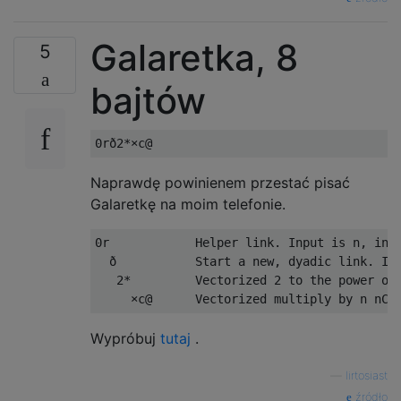
Galaretka, 8
5
bajtów
Naprawdę powinienem przestać pisać
Galaretkę na moim telefonie.
0r            Helper link. Input is n, incl
  ð           Start a new, dyadic link. Inp
   2*         Vectorized 2 to the power of 
Wypróbuj
tutaj
.
—
lirtosiast
źródło