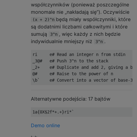
współczynników (ponieważ poszczególne
monomale nie „nakładają się”). Oczywiście
będą miały współczynniki, które
(x + 2)^n
są dodatnimi liczbami całkowitymi i które
sumują
, więc każdy z nich będzie
3^n
indywidualnie mniejszy niż
.
3^n
ri     e# Read an integer n from stdin

_3@#   e# Push 3^n to the stack

_2+    e# Duplicate and add 2, giving a bas
@#     e# Raise to the power of n

Alternatywne podejścia: 17 bajtów
Demo online