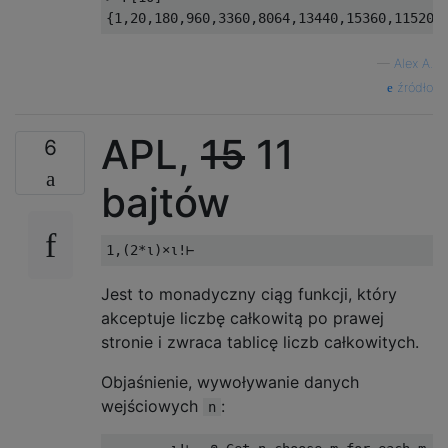
—
Alex A.
źródło
APL,
15
11
6
bajtów
Jest to monadyczny ciąg funkcji, który
akceptuje liczbę całkowitą po prawej
stronie i zwraca tablicę liczb całkowitych.
Objaśnienie, wywoływanie danych
wejściowych
:
n