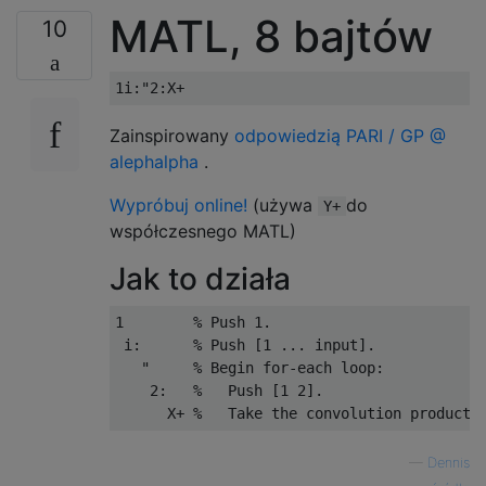
MATL, 8 bajtów
10
Zainspirowany
odpowiedzią PARI / GP @
alephalpha
.
Wypróbuj online!
(używa
do
Y+
współczesnego MATL)
Jak to działa
1        % Push 1.

 i:      % Push [1 ... input].

   "     % Begin for-each loop:

    2:   %   Push [1 2].

—
Dennis