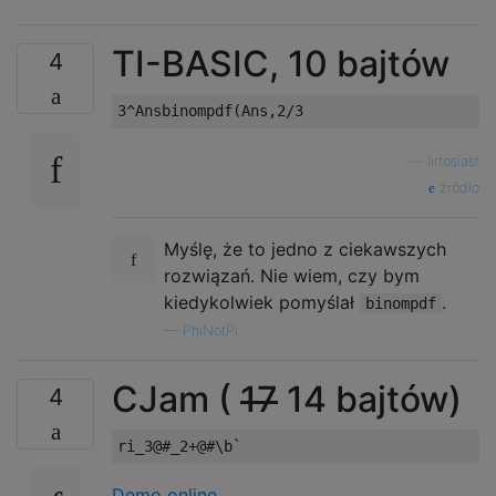
TI-BASIC, 10 bajtów
4
—
lirtosiast
źródło
Myślę, że to jedno z ciekawszych
rozwiązań. Nie wiem, czy bym
kiedykolwiek pomyślał
.
binompdf
—
PhiNotPi
CJam (
17
14 bajtów)
4
Demo online