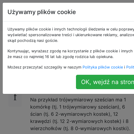
Programowanie
Tagi
Używamy plików cookie
puzzli i Code
Account
Golf
Używamy plików cookie i innych technologii śledzenia w celu poprawy
wyświetlać spersonalizowane treści i ukierunkowane reklamy, analizow
Elementy Hypercube
skąd pochodzą nasi goście.
Kontynuując, wyrażasz zgodę na korzystanie z plików cookie i innych 
że masz co najmniej 16 lat lub zgodę rodzica lub opiekuna.
Napisz funkcję lub program, który wypisuje
19
Możesz przeczytać szczegóły w naszym
Polityka plików cookie
i
Poli
liczbę każdego typu elementu (wierzchołek,
krawędź, powierzchnia itp.) Hipersześcianu
OK, wejdź na stron
N-wymiarowego.
Na przykład trójwymiarowy sześcian ma 1
komórkę (tj. 1 trójwymiarowy sześcian), 6
ścian (tj. 6 2-wymiarowych kostek), 12
krawędzi (tj. 12 2-wymiarowych kostek) i 8
wierzchołków (tj. 8 0-wymiarowych kostki).