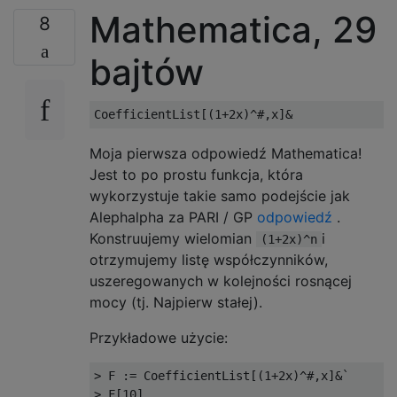
Mathematica, 29
8
bajtów
Moja pierwsza odpowiedź Mathematica!
Jest to po prostu funkcja, która
wykorzystuje takie samo podejście jak
Alephalpha za PARI / GP
odpowiedź
.
Konstruujemy wielomian
i
(1+2x)^n
otrzymujemy listę współczynników,
uszeregowanych w kolejności rosnącej
mocy (tj. Najpierw stałej).
Przykładowe użycie:
> F := CoefficientList[(1+2x)^#,x]&`

> F[10]
