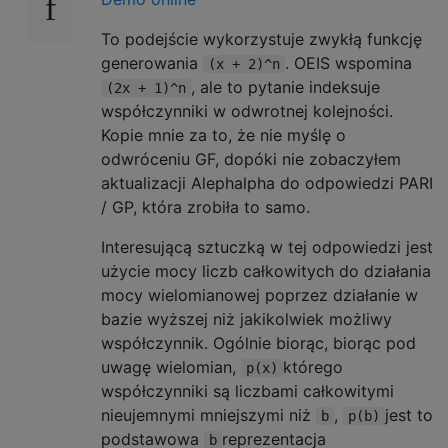
To podejście wykorzystuje zwykłą funkcję
generowania
. OEIS wspomina
(x + 2)^n
, ale to pytanie indeksuje
(2x + 1)^n
współczynniki w odwrotnej kolejności.
Kopie mnie za to, że nie myślę o
odwróceniu GF, dopóki nie zobaczyłem
aktualizacji Alephalpha do odpowiedzi PARI
/ GP, która zrobiła to samo.
Interesującą sztuczką w tej odpowiedzi jest
użycie mocy liczb całkowitych do działania
mocy wielomianowej poprzez działanie w
bazie wyższej niż jakikolwiek możliwy
współczynnik. Ogólnie biorąc, biorąc pod
uwagę wielomian,
którego
p(x)
współczynniki są liczbami całkowitymi
nieujemnymi mniejszymi niż
,
jest to
b
p(b)
podstawowa
reprezentacja
b