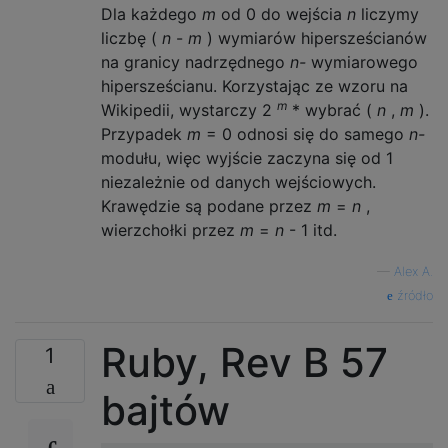
Dla każdego
m
od 0 do wejścia
n
liczymy
liczbę (
n
-
m
) wymiarów hipersześcianów
na granicy nadrzędnego
n-
wymiarowego
hipersześcianu. Korzystając ze wzoru na
m
Wikipedii, wystarczy 2
* wybrać (
n
,
m
).
Przypadek
m
= 0 odnosi się do samego
n-
modułu, więc wyjście zaczyna się od 1
niezależnie od danych wejściowych.
Krawędzie są podane przez
m
=
n
,
wierzchołki przez
m
=
n
- 1 itd.
—
Alex A.
źródło
Ruby, Rev B 57
1
bajtów