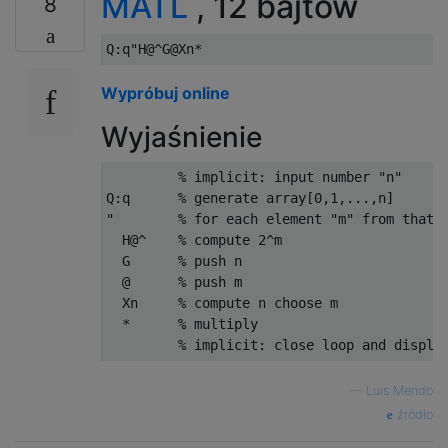
MATL
, 12 bajtów
8
Wypróbuj online
Wyjaśnienie
         % implicit: input number "n"

Q:q      % generate array[0,1,...,n]

"        % for each element "m" from that a
  H@^    % compute 2^m

  G      % push n

  @      % push m

  Xn     % compute n choose m

  *      % multiply

—
Luis Mendo
źródło