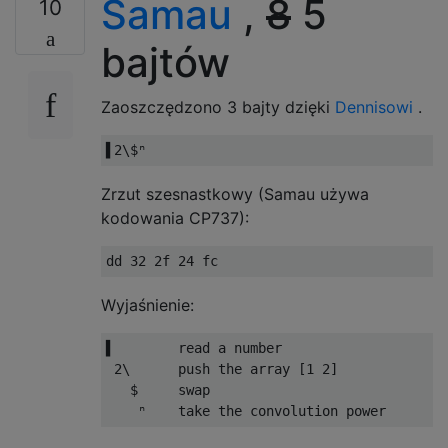
Samau
,
8
5
10
bajtów
Zaoszczędzono 3 bajty dzięki
Dennisowi
.
Zrzut szesnastkowy (Samau używa
kodowania CP737):
Wyjaśnienie:
▌        read a number

 2\      push the array [1 2]

   $     swap
