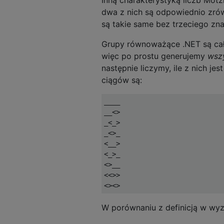
Inną charakterystyką liczb Mot
dwa z nich są odpowiednio zrów
są takie same bez trzeciego zn
Grupy równoważące .NET są ca
więc po prostu generujemy
wsz
następnie liczymy, ile z nich j
ciągów są:
____

__<>

_<_>

_<>_

<__>

<_>_

<>__

<<>>

W porównaniu z definicją w wy