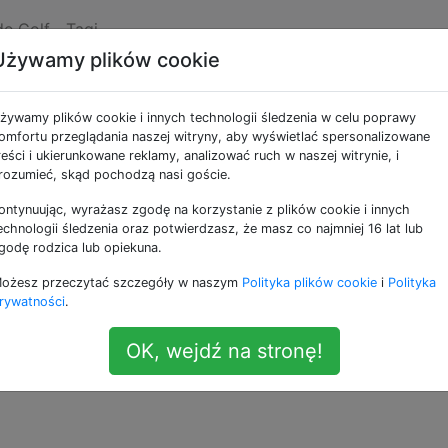
de Golf
Tagi
Używamy plików cookie
a
żywamy plików cookie i innych technologii śledzenia w celu poprawy
omfortu przeglądania naszej witryny, aby wyświetlać spersonalizowane
reści i ukierunkowane reklamy, analizować ruch w naszej witrynie, i
cieżek od (0, 0) do (n, 0), gdzie każdy krok ma postać (1, -1
rozumieć, skąd pochodzą nasi goście.
 nie spada poniżej y = 0.
ontynuując, wyrażasz zgodę na korzystanie z plików cookie i innych
echnologii śledzenia oraz potwierdzasz, że masz co najmniej 16 lat lub
 = 1, 2, 3, 4 z powyższego linku:
godę rodzica lub opiekuna.
ożesz przeczytać szczegóły w naszym
Polityka plików cookie
i
Polityka
rywatności
.
001006
. OEIS ma kilka innych charakterystyk sekwencji.
OK, wejdź na stronę!
dodatnią liczbę całkowitą n. Powinieneś podać n-ty nume