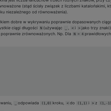
zkina jest liczba łańcuchów trzech różnych znaków, przy c
noważone (stąd ścisły związek z liczbami katalońskimi, k
aku niezależnego od równoważenia).
łkiem dobre w wykrywaniu poprawnie dopasowanych ciąg
ystkie
ciągi długości
(używając
,
i
jako trzy znaki)
N
_
<
>
est poprawnie zrównoważonych. Np. Dla
prawidłowych
N = 4
zwaniu,
odpowiada
kroku,
do
i
z
_
(1,0)
<
(1,1)
>
(1,-1