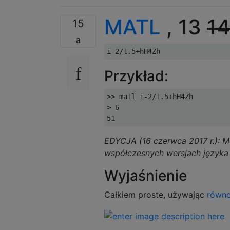
MATL
, 13
14
15
Przykład:
>> matl i-2/t.5+hH4Zh

> 6

EDYCJA (16 czerwca 2017 r.): 
współczesnych wersjach języka 
Wyjaśnienie
Całkiem proste, używając
równ