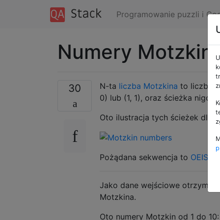
Programowanie puzzli i Co
Numery Motzkin
U
k
t
N-ta
liczba Motzkina
to liczba ś
30
z
0) lub (1, 1), oraz ścieżka nigdy
K
t
Oto ilustracja tych ścieżek dla n
z
M
p
Pożądana sekwencja to
OEIS A
Jako dane wejściowe otrzymasz 
Motzkina.
Oto numery Motzkin od 1 do 10: