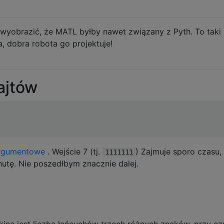
 wyobrazić, że MATL byłby nawet związany z Pyth. To taki
, dobra robota go projektuje!
ajtów
rgumentowe
. Wejście 7 (tj.
) Zajmuje sporo czasu, 
1111111
nutę. Nie poszedłbym znacznie dalej.