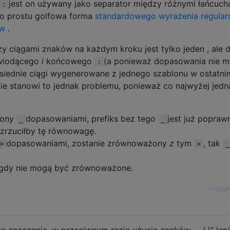
jest on używany jako separator między różnymi łańcuch
:
po prostu golfowa forma
standardowego wyrażenia regula
ów
.
y ciągami znaków na każdym kroku jest tylko jeden , ale d
 wiodącego
i
końcowego
(a ponieważ dopasowania nie 
:
ąsiednie ciągi wygenerowane z jednego szablonu w ostatni
Nie stanowi to jednak problemu, ponieważ co najwyżej jedn
zony
dopasowaniami, prefiks bez tego
jest już popraw
_
_
zrzuciłby tę równowagę.
dopasowaniami, zostanie zrównoważony
z
tym
, tak
>
>
_
igdy nie mogą być zrównoważone.
—
Mart