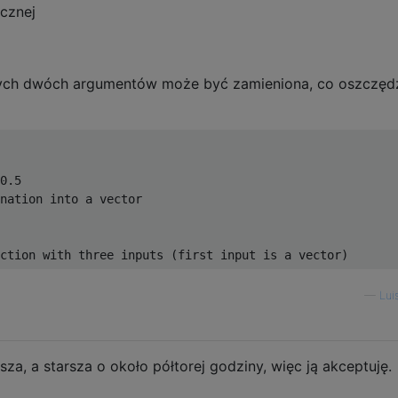
ycznej
wszych dwóch argumentów może być zamieniona, co oszczęd
                                      

0.5

nation into a vector                               

                                      

—
Lui
za, a starsza o około półtorej godziny, więc ją akceptuję.