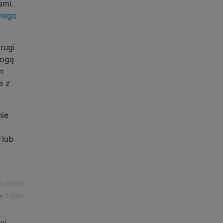
ami.
rnego
rugi
mogą
m
a z
nie
lub
in Ender
źródło