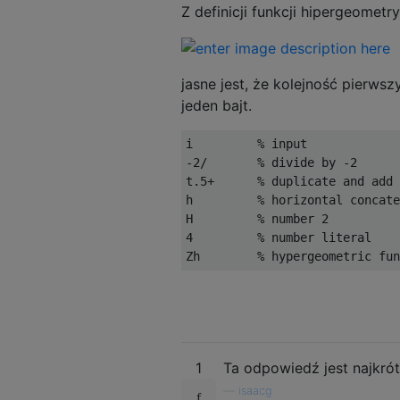
Z definicji funkcji hipergeometr
jasne jest, że kolejność pier
jeden bajt.
i         % input             
-2/       % divide by -2

t.5+      % duplicate and add 
h         % horizontal concate
H         % number 2

4         % number literal    
1
Ta odpowiedź jest najkróts
—
isaacg