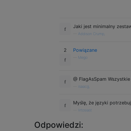
Jaki jest minimalny zest
—
Addison Crump,
2
Powiązane
—
Mego
@ FlagAsSpam Wszystkie z
—
isaacg,
Myślę, że języki potrzeb
—
lirtosiast
Odpowiedzi: