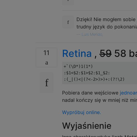
Dzięki! Nie mogłem sobie
trudny język do pokonania
—
Luis Mendo,
Retina
,
59
58 b
11
+`(\D*)1(1*)

:$1<$2:$1>$2:$1_$2:

Pobiera dane wejściowe
jednoa
nadal kończy się w mniej niż mi
Wypróbuj online.
Wyjaśnienie