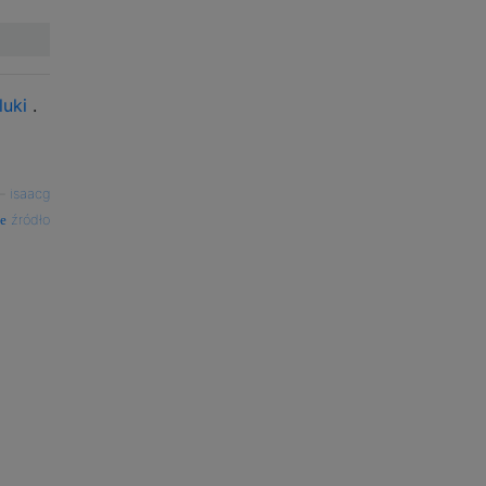
luki
.
—
isaacg
źródło