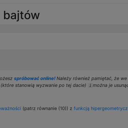
bajtów
Możesz
spróbować online!
Należy również pamiętać, że we
(które stanowią wyzwanie po tej dacie)
można je usunąć
i
oważności
(patrz równanie (10)) z
funkcją hipergeometryc