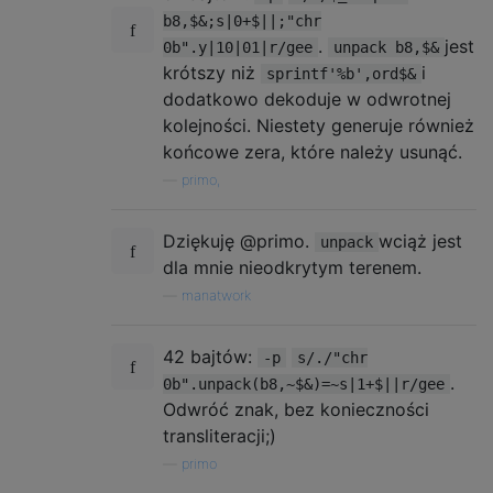
b8,$&;s|0+$||;"chr
.
jest
0b".y|10|01|r/gee
unpack b8,$&
krótszy niż
i
sprintf'%b',ord$&
dodatkowo dekoduje w odwrotnej
kolejności. Niestety generuje również
końcowe zera, które należy usunąć.
—
primo,
Dziękuję @primo.
wciąż jest
unpack
dla mnie nieodkrytym terenem.
—
manatwork
42 bajtów:
-p
s/./"chr
.
0b".unpack(b8,~$&)=~s|1+$||r/gee
Odwróć znak, bez konieczności
transliteracji;)
—
primo