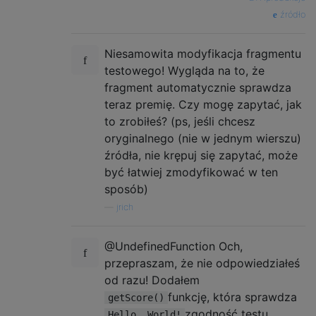
źródło
Niesamowita modyfikacja fragmentu
testowego! Wygląda na to, że
fragment automatycznie sprawdza
teraz premię. Czy mogę zapytać, jak
to zrobiłeś? (ps, jeśli chcesz
oryginalnego (nie w jednym wierszu)
źródła, nie krępuj się zapytać, może
być łatwiej zmodyfikować w ten
sposób)
—
jrich
@UndefinedFunction Och,
przepraszam, że nie odpowiedziałeś
od razu! Dodałem
funkcję, która sprawdza
getScore()
zgodność testu
Hello, World!