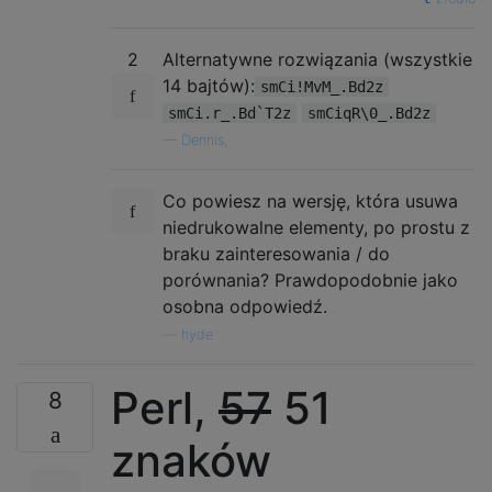
2
Alternatywne rozwiązania (wszystkie
14 bajtów):
smCi!MvM_.Bd2z
smCi.r_.Bd`T2z
smCiqR\0_.Bd2z
—
Dennis,
Co powiesz na wersję, która usuwa
niedrukowalne elementy, po prostu z
braku zainteresowania / do
porównania? Prawdopodobnie jako
osobna odpowiedź.
—
hyde
Perl,
57
51
8
znaków