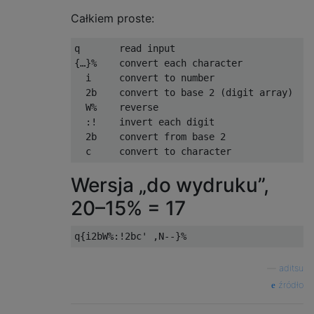
Całkiem proste:
q       read input

{…}%    convert each character

  i     convert to number

  2b    convert to base 2 (digit array)

  W%    reverse

  :!    invert each digit

  2b    convert from base 2

Wersja „do wydruku”,
20–15% = 17
—
aditsu
źródło