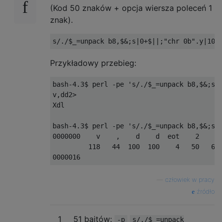
(Kod 50 znaków + opcja wiersza poleceń 1
znak).
s
/./
$_
=
unpack b8
,
$
&;
s
|
0
+
$
||;
"chr 0b"
.
y
|
10
|
Przykładowy przebieg:
bash-4.3$ perl -pe 's/./$_=unpack b8,$&;s|0
v,dd2>

Xdl

bash-4.3$ perl -pe 's/./$_=unpack b8,$&;s|0
0000000    v    ,    d    d  eot    2    > 
         118   44  100  100    4   50   62 
—
człowiek w pracy
źródło
1
51 bajtów:
-p
s/./$_=unpack