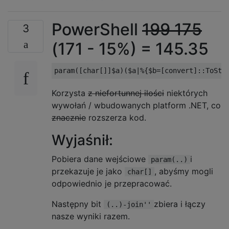
PowerShell
199 175
3
(171 - 15%) = 145.35
Korzysta
z niefortunnej ilości
niektórych
wywołań / wbudowanych platform .NET, co
znacznie
rozszerza kod.
Wyjaśnił:
Pobiera dane wejściowe
i
param(..)
przekazuje je jako
, abyśmy mogli
char[]
odpowiednio je przepracować.
Następny bit
zbiera i łączy
(..)-join''
nasze wyniki razem.