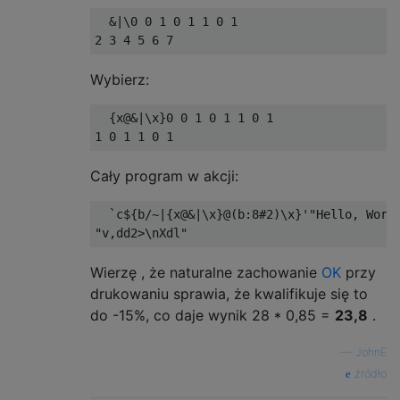
  &|\0 0 1 0 1 1 0 1

Wybierz:
  {x@&|\x}0 0 1 0 1 1 0 1

Cały program w akcji:
  `c${b/~|{x@&|\x}@(b:8#2)\x}'"Hello, World
Wierzę , że naturalne zachowanie
OK
przy
drukowaniu sprawia, że ​​kwalifikuje się to
do -15%, co daje wynik 28 * 0,85 =
23,8
.
—
JohnE
źródło