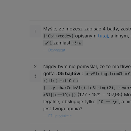
Myślę, że możesz zapisać 4 bajty, zast
opisanym
tutaj,
a innym,
('0b'+<code>)
zamiast
w^1
+!+w
—
Downgoat
2
Nigdy bym nie pomyślał, że to możliwe
golfa
.05 bajtów
:
x=>String.fromCharC
x)if((c=+('0b'+
[...y.charCodeAt().toString(2)].rever
(127 - 15% = 107,95) Mo
>31||c==10)c])
legalne; obsługuje tylko
, a n
10 == \n
jest twoja opinia?
—
ETHprodukcje