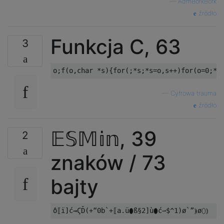
—
AdmBorkBork
źródło
Funkcja C, 63
3
o
;
f
(
o
,
char
*
s
){
for
(;*
s
;*
s
=
o
,
s
++)
for
(
o
=
0
;*
s
—
Cyfrowa trauma
źródło
𝔼𝕊𝕄𝕚𝕟, 39
2
znaków / 73
bajty