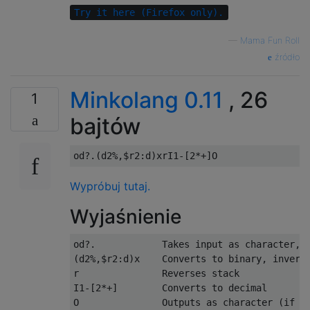
Try it here (Firefox only).
—
Mama Fun Roll
źródło
Minkolang 0.11
, 26
1
bajtów
Wypróbuj tutaj.
Wyjaśnienie
od?.            Takes input as character, h
(d2%,$r2:d)x    Converts to binary, inverti
r               Reverses stack

I1-[2*+]        Converts to decimal
