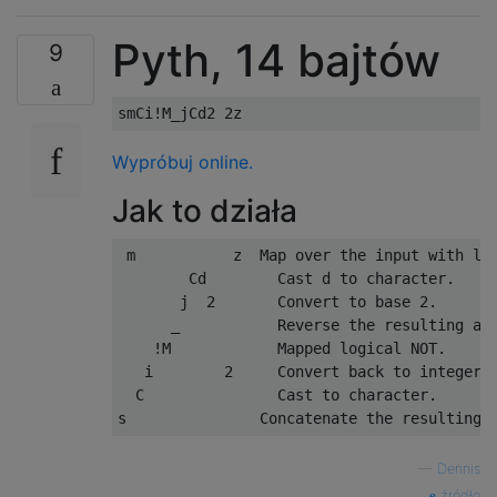
Pyth, 14 bajtów
9
Wypróbuj online.
Jak to działa
 m           z  Map over the input with lam
        Cd        Cast d to character.

       j  2       Convert to base 2.

      _           Reverse the resulting arr
    !M            Mapped logical NOT.

   i        2     Convert back to integer.

  C               Cast to character.

—
Dennis
źródło