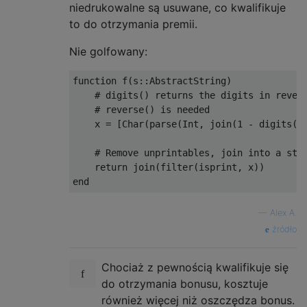
niedrukowalne są usuwane, co kwalifikuje
to do otrzymania premii.
Nie golfowany:
function
 f
(
s
::
AbstractString
)
# digits() returns the digits in rever
# reverse() is needed
    x 
=
[
Char
(
parse
(
Int
,
 join
(
1
-
 digits
(
I
# Remove unprintables, join into a str
return
 join
(
filter
(
isprint
,
 x
))
end
—
Alex A.
źródło
Chociaż z pewnością kwalifikuje się
do otrzymania bonusu, kosztuje
również więcej niż oszczędza bonus.