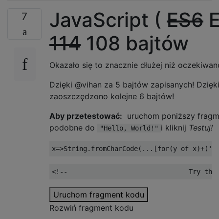
JavaScript (
ES6
E
7
114
108 bajtów
Okazało się to znacznie dłużej niż oczekiwano
Dzięki @vihan za 5 bajtów zapisanych! Dzię
zaoszczędzono kolejne 6 bajtów!
Aby przetestować:
uruchom poniższy fragm
podobne do
i kliknij
Testuj!
"Hello, World!"
x
=>
String
.
fromCharCode
(...[
for
(
y of x
)+(
'0
<!--                               Try the
Uruchom fragment kodu
Rozwiń fragment kodu