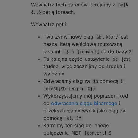
Wewnątrz tych parenów iterujemy z
$a|%
pętlą foreach.
{..}
Wewnątrz pętli:
Tworzymy nowy ciąg
, który jest
$b
naszą literą wejściową rzutowaną
jako int
i
ed do bazy
+$_
[convert]
2
Ta kolejna część, ustawienie
, jest
$c
trudna, więc zacznijmy od środka i
wyjdźmy
Odwracamy ciąg za
pomocą
$b
(-
join$b[$b.length..0])
Wykorzystujemy mój poprzedni kod
do
odwracania ciągu binarnego
i
przekształcamy wynik jako ciąg za
pomocą
"$(..)"
Karmimy ten ciąg do innego
połączenia .NET
S
[convert]