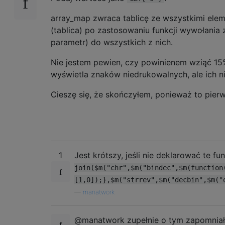
array_map zwraca tablicę ze wszystkimi ele
(tablica) po zastosowaniu funkcji wywołania
parametr) do wszystkich z nich.
Nie jestem pewien, czy powinienem wziąć 15
wyświetla znaków niedrukowalnych, ale ich n
Cieszę się, że skończyłem, ponieważ to pierw
1
Jest krótszy, jeśli nie deklarować te fu
join($m("chr",$m("bindec",$m(function
[1,0]);},$m("strrev",$m("decbin",$m("
—
manatwork
@manatwork zupełnie o tym zapomniał.