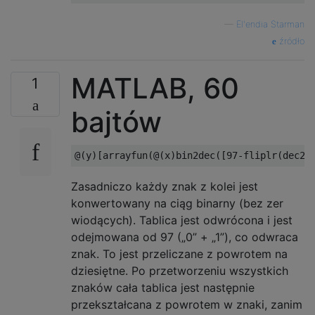
—
El'endia Starman
źródło
MATLAB, 60
1
bajtów
Zasadniczo każdy znak z kolei jest
konwertowany na ciąg binarny (bez zer
wiodących). Tablica jest odwrócona i jest
odejmowana od 97 („0” + „1”), co odwraca
znak. To jest przeliczane z powrotem na
dziesiętne. Po przetworzeniu wszystkich
znaków cała tablica jest następnie
przekształcana z powrotem w znaki, zanim