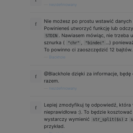
—
niezdefiniowany
Nie możesz po prostu wstawić danych 
Powinieneś utworzyć funkcję lub odcz
. Nawiasem mówiąc, nie trzeba
STDIN
sznurka (
,
...) poniewa
"chr"
"bindec"
To powinno ci zaoszczędzić 12 bajtów.
—
Blackhole
@Blackhole dzięki za informacje, będę
razem.
—
niezdefiniowany
Lepiej zmodyfikuj tę odpowiedź, która
nieprawidłowa :). To będzie kosztować 
wystarczy wymienić
z
str_split($s)
s
przykład.