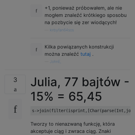
+1, ponieważ próbowałem, ale nie
mogłem znaleźć krótkiego sposobu
na pozbycie się zer wiodących!
—
kirbyfan64sos
Kilka powiązanych konstrukcji
można znaleźć
tutaj
.
—
JohnE,
Julia, 77 bajtów -
3
15% = 65,45
s
->
join
(
filter
(
isprint
,[
Char
(
parse
(
Int
,
joi
Tworzy to nienazwaną funkcję, która
akceptuje ciąg i zwraca ciąg. Znaki