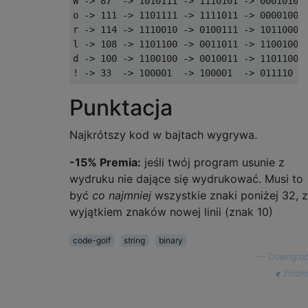
W -> 87  -> 1010111 -> 1110101 -> 0001010 -
o -> 111 -> 1101111 -> 1111011 -> 0000100 -
r -> 114 -> 1110010 -> 0100111 -> 1011000 -
l -> 108 -> 1101100 -> 0011011 -> 1100100 -
d -> 100 -> 1100100 -> 0010011 -> 1101100 -
Punktacja
Najkrótszy kod w bajtach wygrywa.
-15% Premia:
jeśli twój program usunie z
wydruku nie dające się wydrukować. Musi to
być
co najmniej
wszystkie znaki poniżej 32, z
wyjątkiem znaków nowej linii (znak 10)
code-golf
string
binary
—
Downgoat
źródło