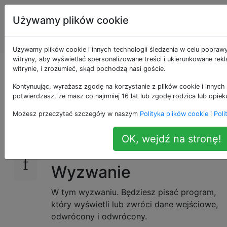
Programowanie
Tagi
Używamy plików cookie
puzzli i Code
Account
Golf
Używamy plików cookie i innych technologii śledzenia w celu popraw
witryny, aby wyświetlać spersonalizowane treści i ukierunkowane rek
Odwróć i odwróć ciąg
witrynie, i zrozumieć, skąd pochodzą nasi goście.
Kontynuując, wyrażasz zgodę na korzystanie z plików cookie i innych 
potwierdzasz, że masz co najmniej 16 lat lub zgodę rodzica lub opiek
Odwróć i odwróć
27
Możesz przeczytać szczegóły w naszym
Polityka plików cookie
i
Poli
ciąg
OK, wejdź na stronę!
Wyzwanie
W tym wyzwaniu. Będziesz pisać program,
który wyświetli lub zwróci dane wejściowe,
odwrócony i odwrócony.