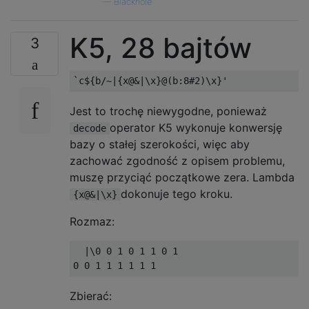
—
Blackhole
K5, 28 bajtów
3
Jest to trochę niewygodne, ponieważ
operator K5 wykonuje konwersję
decode
bazy o stałej szerokości, więc aby
zachować zgodność z opisem problemu,
muszę przyciąć początkowe zera. Lambda
dokonuje tego kroku.
{x@&|\x}
Rozmaz:
  |\0 0 1 0 1 1 0 1

Zbierać: