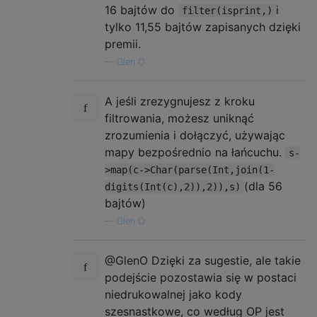
16 bajtów do
i
filter(isprint,)
tylko 11,55 bajtów zapisanych dzięki
premii.
—
Glen O
A jeśli zrezygnujesz z kroku
filtrowania, możesz uniknąć
zrozumienia i dołączyć, używając
mapy bezpośrednio na łańcuchu.
s-
>map(c->Char(parse(Int,join(1-
(dla 56
digits(Int(c),2)),2)),s)
bajtów)
—
Glen O
@GlenO Dzięki za sugestie, ale takie
podejście pozostawia się w postaci
niedrukowalnej jako kody
szesnastkowe, co według OP jest