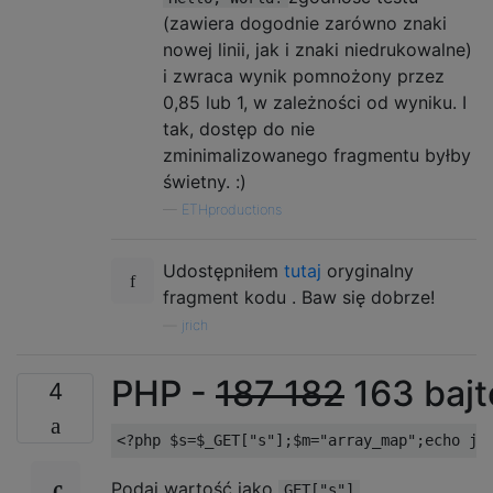
(zawiera dogodnie zarówno znaki
nowej linii, jak i znaki niedrukowalne)
i zwraca wynik pomnożony przez
0,85 lub 1, w zależności od wyniku. I
tak, dostęp do nie
zminimalizowanego fragmentu byłby
świetny. :)
—
ETHproductions
Udostępniłem
tutaj
oryginalny
fragment kodu . Baw się dobrze!
—
jrich
PHP -
187
182
163 baj
4
Podaj wartość jako
.
GET["s"]