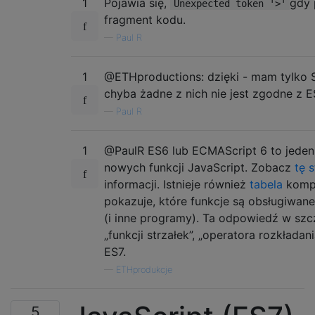
1
Pojawia się,
gdy 
Unexpected token '>'
fragment kodu.
—
Paul R
1
@ETHproductions: dzięki - mam tylko S
chyba żadne z nich nie jest zgodne z E
—
Paul R
1
@PaulR ES6 lub ECMAScript 6 to jede
nowych funkcji JavaScript. Zobacz
tę s
informacji. Istnieje również
tabela
kompa
pokazuje, które funkcje są obsługiwane
(i inne programy). Ta odpowiedź w sz
„funkcji strzałek”, „operatora rozkładania
ES7.
—
ETHprodukcje
5