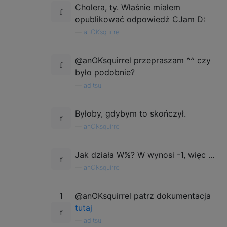
Cholera, ty. Właśnie miałem
opublikować odpowiedź CJam D:
—
anOKsquirrel
@anOKsquirrel przepraszam ^^ czy
było podobnie?
—
aditsu
Byłoby, gdybym to skończył.
—
anOKsquirrel
Jak działa W%? W wynosi -1, więc ...
—
anOKsquirrel
1
@anOKsquirrel patrz dokumentacja
tutaj
—
aditsu