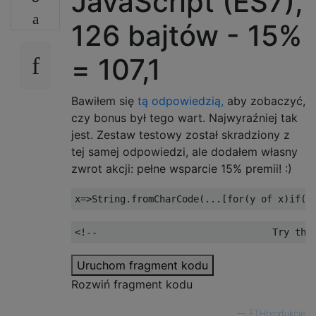
JavaScript (ES7),
126 bajtów - 15%
= 107,1
Bawiłem się
tą odpowiedzią,
aby zobaczyć,
czy bonus był tego wart. Najwyraźniej tak
jest. Zestaw testowy został skradziony z
tej samej odpowiedzi, ale dodałem własny
zwrot akcji: pełne wsparcie 15% premii! :)
x
=>
String
.
fromCharCode
(...[
for
(
y of x
)
if
((
<!--                               Try the
Uruchom fragment kodu
Rozwiń fragment kodu
—
ETHprodukcje