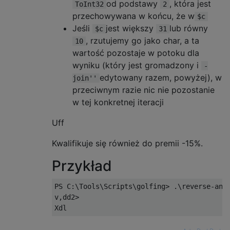
od podstawy
, która jest
ToInt32
2
przechowywana w końcu, że w
$c
Jeśli
jest większy
lub równy
$c
31
, rzutujemy go jako char, a ta
10
wartość pozostaje w potoku dla
wyniku (który jest gromadzony i
-
edytowany razem, powyżej), w
join''
przeciwnym razie nic nie pozostanie
w tej konkretnej iteracji
Uff
Kwalifikuje się również do premii -15%.
Przykład
PS C:\Tools\Scripts\golfing> .\reverse-and-
v,dd2>
