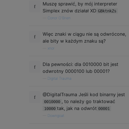
Muszę sprawić, by mój interpreter
Simplex znów działał XD
GBktnkZs
—
Conor O'Brien
Więc znaki w ciągu nie są odwrócone,
ale bity w każdym znaku są?
—
xnor
Dla pewności: dla 0010000 bit jest
odwrotny 0000100 lub 00001?
—
Digital Trauma
@DigitalTrauma Jeśli kod binarny jest
, to należy go traktować
0010000
tak, jak na odwrót
10000
00001
—
Downgoat