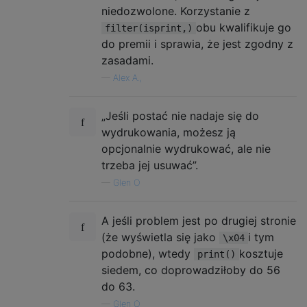
niedozwolone. Korzystanie z
obu kwalifikuje go
filter(isprint,)
do premii i sprawia, że ​​jest zgodny z
zasadami.
—
Alex A.,
„Jeśli postać nie nadaje się do
wydrukowania, możesz ją
opcjonalnie wydrukować, ale nie
trzeba jej usuwać”.
—
Glen O
A jeśli problem jest po drugiej stronie
(że wyświetla się jako
i tym
\x04
podobne), wtedy
kosztuje
print()
siedem, co doprowadziłoby do 56
do 63.
—
Glen O