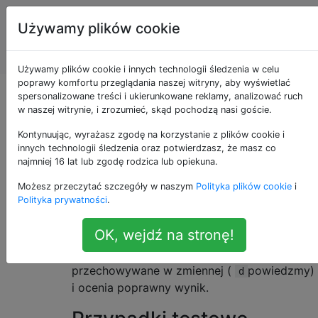
Programowanie
Tagi
Używamy plików cookie
puzzli i Code
Account
Golf
Używamy plików cookie i innych technologii śledzenia w celu
poprawy komfortu przeglądania naszej witryny, aby wyświetlać
Elementy nietypowe
spersonalizowane treści i ukierunkowane reklamy, analizować ruch
w naszej witrynie, i zrozumieć, skąd pochodzą nasi goście.
Kontynuując, wyrażasz zgodę na korzystanie z plików cookie i
innych technologii śledzenia oraz potwierdzasz, że masz co
Napisz program, który znajdzie nieunikalne
24
najmniej 16 lat lub zgodę rodzica lub opiekuna.
elementy tablicy liczb całkowitych ze
Możesz przeczytać szczegóły w naszym
Polityka plików cookie
i
znakiem. Powstała tablica może być w
Polityka prywatności
.
dowolnej kolejności.
OK, wejdź na stronę!
Twoja odpowiedź może być fragmentem,
który zakłada, że ​​dane wejściowe są
przechowywane w zmiennej (
powiedzmy)
d
i ocenia poprawny wynik.