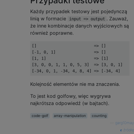
Przypadki testowe
Każdy przypadek testowy jest pojedynczą
linią w formacie
. Zauważ,
input => output
że inne kombinacje danych wyjściowych są
również poprawne.
[]                        => []

[-1, 0, 1]                => []

[1, 1]                    => [1]

[3, 0, 0, 1, 1, 0, 5, 3]  => [3, 0, 1]

Kolejność elementów nie ma znaczenia.
To jest kod golfowy, więc wygrywa
najkrótsza odpowiedź (w bajtach).
code-golf
array-manipulation
counting
—
garg10may
źródło