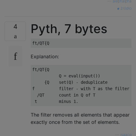
—
alephalpha
źródło
Pyth, 7 bytes
4
Explanation:
ft/QT{Q

           Q = eval(input())

     {Q    set(Q) - deduplicate

f          filter - with T as the filter va
  /QT      count in Q of T

The filter removes all elements that appear
exactly once from the set of elements.
—
isaacg