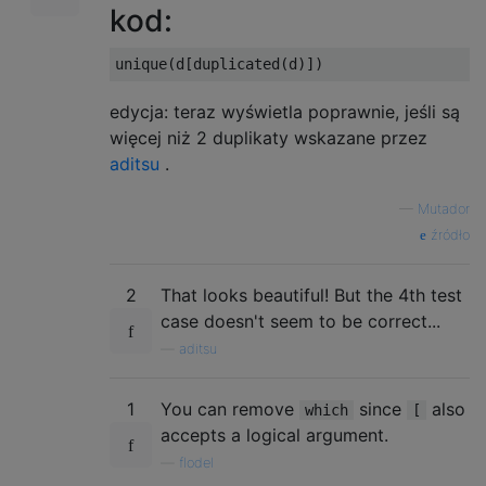
kod:
edycja: teraz wyświetla poprawnie, jeśli są
więcej niż 2 duplikaty wskazane przez
aditsu
.
—
Mutador
źródło
2
That looks beautiful! But the 4th test
case doesn't seem to be correct...
—
aditsu
1
You can remove
since
also
which
[
accepts a logical argument.
—
flodel