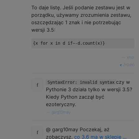
To daje listę. Jeśli podanie zestawu jest w
porządku, używamy zrozumienia zestawu,
oszczędzając 1 znak i nie potrzebując
wersji 3.5:
{
x 
for
 x 
in
 d 
if
~-
d
.
count
(
x
)}
—
xnor
źródło
czy w
SyntaxError: invalid syntax
Pythonie 3 działa tylko w wersji 3.5?
Kiedy Python zaczął być
ezoteryczny.
—
garg10may
@ garg10may Poczekaj, aż
zobaczysz,
co 3.6 ma w sklepie ...