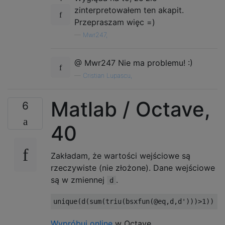
zinterpretowałem ten akapit.
Przepraszam więc =)
—
Mwr247,
@ Mwr247 Nie ma problemu! :)
—
Cristian Lupascu,
Matlab / Octave,
6
40
Zakładam, że wartości wejściowe są
rzeczywiste (nie złożone). Dane wejściowe
są w zmiennej
.
d
Wypróbuj online
w Octave.