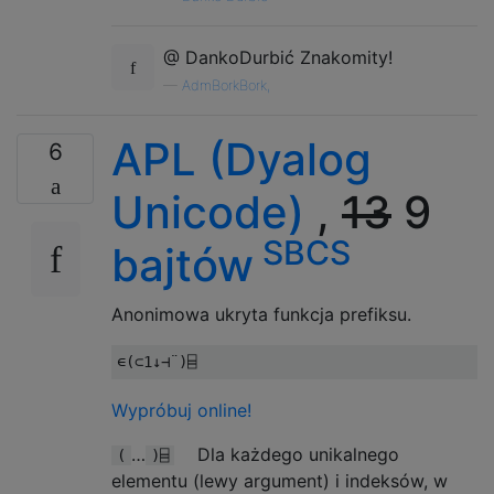
@ DankoDurbić Znakomity!
—
AdmBorkBork,
APL (Dyalog
6
Unicode)
,
13
9
SBCS
bajtów
Anonimowa ukryta funkcja prefiksu.
∊(⊂
1
↓⊣¨)⌸
Wypróbuj online!
…
Dla każdego unikalnego
(
)⌸
elementu (lewy argument) i indeksów, w