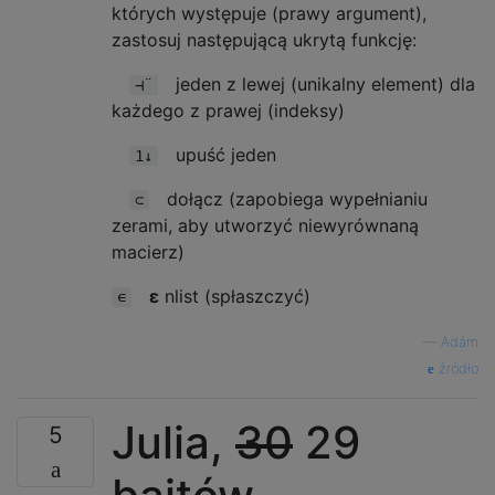
których występuje (prawy argument),
zastosuj następującą ukrytą funkcję:
jeden z lewej (unikalny element) dla
⊣¨
każdego z prawej (indeksy)
upuść jeden
1↓
dołącz (zapobiega wypełnianiu
⊂
zerami, aby utworzyć niewyrównaną
macierz)
ε
nlist (spłaszczyć)
∊
—
Adám
źródło
Julia,
30
29
5