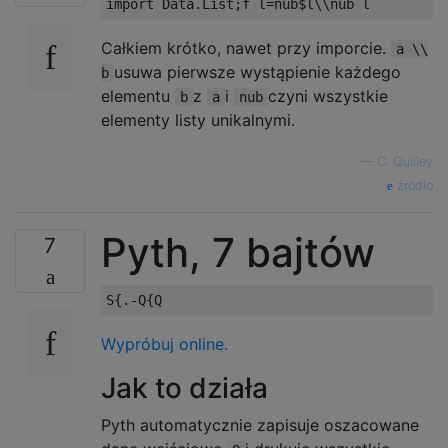
Całkiem krótko, nawet przy imporcie.
a \\
usuwa pierwsze wystąpienie każdego
b
elementu
z
i
czyni wszystkie
b
a
nub
elementy listy unikalnymi.
—
C. Quilley
źródło
Pyth, 7 bajtów
7
Wypróbuj online.
Jak to działa
Pyth automatycznie zapisuje oszacowane