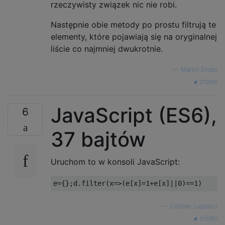
rzeczywisty związek nic nie robi.
Następnie obie metody po prostu filtrują te
elementy, które pojawiają się na oryginalnej
liście co najmniej dwukrotnie.
—
Martin Ender
źródło
JavaScript (ES6),
6
37 bajtów
Uruchom to w konsoli JavaScript:
e
={};
d
.
filter
(
x
=>(
e
[
x
]=
1
+
e
[
x
]||
0
)==
1
)
—
Cristian Lupascu
źródło