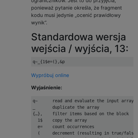
ograniczników. Jest to do przyjęcia,
ponieważ pytanie określa, że ​​fragment
kodu musi jedynie „ocenić prawidłowy
wynik”.
Standardowa wersja
wejścia / wyjścia, 13:
Wypróbuj online
Wyjaśnienie:
q~      read and evaluate the input array

_       duplicate the array

{…},    filter items based on the block

  1$    copy the array

  e=    count occurrences

  (     decrement (resulting in true/false 