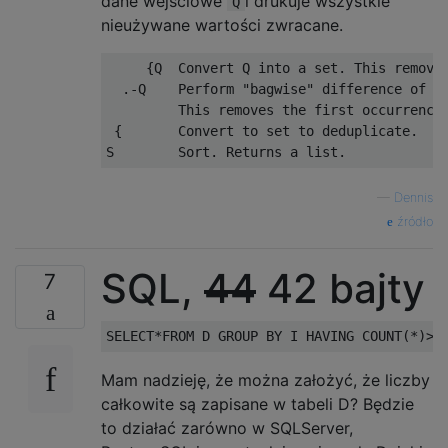
dane wejściowe
i drukuje wszystkie
Q
nieużywane wartości zwracane.
     {Q  Convert Q into a set. This removes
  .-Q    Perform "bagwise" difference of Q 
         This removes the first occurrence 
 {       Convert to set to deduplicate.

—
Dennis
źródło
SQL,
44
42 bajty
7
SELECT
*
FROM
 D 
GROUP
BY
 I 
HAVING
 COUNT
(*)>
1
Mam nadzieję, że można założyć, że liczby
całkowite są zapisane w tabeli D? Będzie
to działać zarówno w SQLServer,