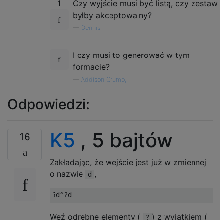
1
Czy wyjście musi być listą, czy zestaw
byłby akceptowalny?
—
Dennis
I czy musi to generować w tym
formacie?
—
Addison Crump,
Odpowiedzi:
K5
, 5 bajtów
16
Zakładając, że wejście jest już w zmiennej
o nazwie
,
d
Weź odrębne elementy (
) z wyjątkiem (
?