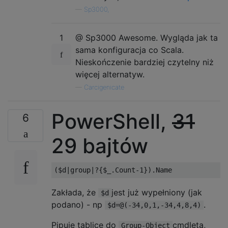
—
Sp3000,
1
@ Sp3000 Awesome. Wygląda jak ta
sama konfiguracja co Scala.
Nieskończenie bardziej czytelny niż
więcej alternatyw.
—
Carcigenicate
PowerShell,
31
6
29 bajtów
Zakłada, że
jest już wypełniony (jak
$d
podano) - np
.
$d=@(-34,0,1,-34,4,8,4)
Pipuje tablicę do
cmdleta,
Group-Object