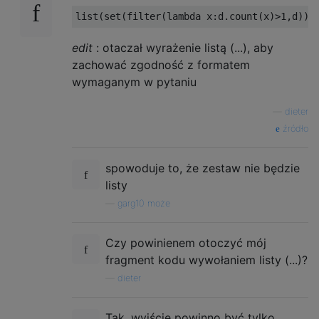
edit
: otaczał wyrażenie listą (...), aby
zachować zgodność z formatem
wymaganym w pytaniu
—
dieter
źródło
spowoduje to, że zestaw nie będzie
listy
—
garg10 może
Czy powinienem otoczyć mój
fragment kodu wywołaniem listy (...)?
—
dieter
Tak, wyjście powinno być tylko