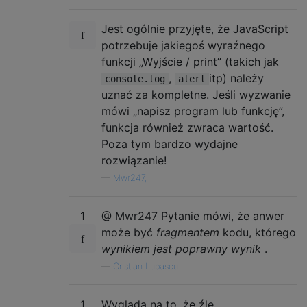
Jest ogólnie przyjęte, że JavaScript
potrzebuje jakiegoś wyraźnego
funkcji „Wyjście / print” (takich jak
,
itp) należy
console.log
alert
uznać za kompletne. Jeśli wyzwanie
mówi „napisz program lub funkcję”,
funkcja również zwraca wartość.
Poza tym bardzo wydajne
rozwiązanie!
—
Mwr247,
1
@ Mwr247 Pytanie mówi, że anwer
może być
fragmentem
kodu, którego
wynikiem jest poprawny wynik
.
—
Cristian Lupascu
1
Wygląda na to, że źle