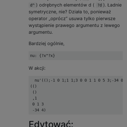
) odrębnych elementów d (
). Ładnie
d^
?d
symetryczne, nie? Działa to, ponieważ
operator „oprócz” usuwa tylko pierwsze
wystąpienie prawego argumentu z lewego
argumentu.
Bardziej ogólnie,
W akcji:
  nu'(();-1 0 1;1 1;3 0 0 1 1 0 5 3;-34 0 1
(()

 ()

 ,1

 0 1 3

Edytować: