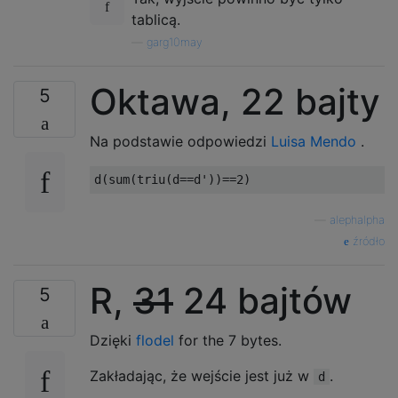
tablicą.
—
garg10may
Oktawa, 22 bajty
5
Na podstawie odpowiedzi
Luisa Mendo
.
—
alephalpha
źródło
R,
31
24 bajtów
5
Dzięki
flodel
for the 7 bytes.
Zakładając, że wejście jest już w
.
d