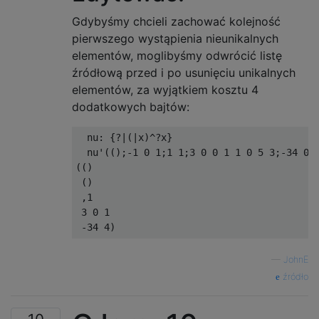
Gdybyśmy chcieli zachować kolejność
pierwszego wystąpienia nieunikalnych
elementów, moglibyśmy odwrócić listę
źródłową przed i po usunięciu unikalnych
elementów, za wyjątkiem kosztu 4
dodatkowych bajtów:
  nu: {?|(|x)^?x}

  nu'(();-1 0 1;1 1;3 0 0 1 1 0 5 3;-34 0 1
(()

 ()

 ,1

 3 0 1

—
JohnE
źródło