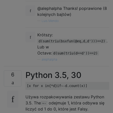
@alephalpha Thanks! poprawione (8
kolejnych bajtów)
—
Luis Mendo
Krótszy:
.
d(sum(triu(bsxfun(@eq,d,d')))==2)
Lub w
Octave:
d(sum(triu(d==d'))==2)
—
alephalpha
Python 3.5, 30
6
[
x 
for
 x 
in
{*
d
}
if
~-
d
.
count
(
x
)]
Używa rozpakowywania zestawu Python
3.5. The
odejmuje 1, która odbywa się
~-
liczyć od 1 do 0, które jest Falsy.