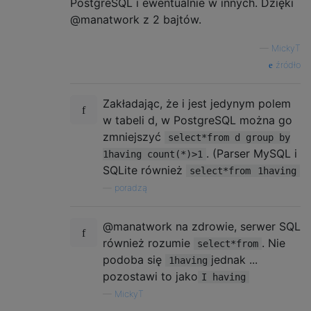
PostgreSQL i ewentualnie w innych. Dzięki
@manatwork z 2 bajtów.
—
MickyT
źródło
Zakładając, że i jest jedynym polem
w tabeli d, w PostgreSQL można go
zmniejszyć
select*from d group by
. (Parser MySQL i
1having count(*)>1
SQLite również
select*from
1having
—
poradzą
@manatwork na zdrowie, serwer SQL
również rozumie
. Nie
select*from
podoba się
jednak ...
1having
pozostawi to jako
I having
—
MickyT