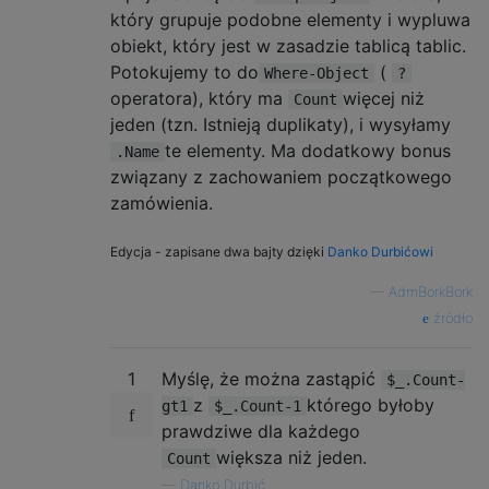
który grupuje podobne elementy i wypluwa
obiekt, który jest w zasadzie tablicą tablic.
Potokujemy to do
(
Where-Object
?
operatora), który ma
więcej niż
Count
jeden (tzn. Istnieją duplikaty), i wysyłamy
te elementy. Ma dodatkowy bonus
.Name
związany z zachowaniem początkowego
zamówienia.
Edycja - zapisane dwa bajty dzięki
Danko Durbićowi
—
AdmBorkBork
źródło
1
Myślę, że można zastąpić
$_.Count-
z
którego byłoby
gt1
$_.Count-1
prawdziwe dla każdego
większa niż jeden.
Count
—
Danko Durbić