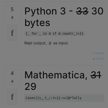
Python 3 -
33
30
5
bytes
{_ for _ in d if d.count(_)>1}
Repl output,
as input.
d
—
pppery
źródło
Mathematica,
31
4
29