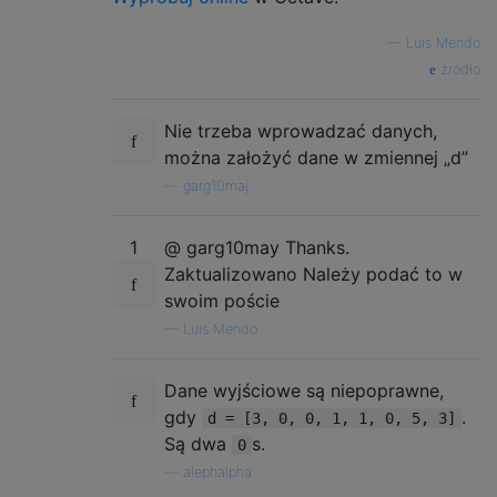
—
Luis Mendo
źródło
Nie trzeba wprowadzać danych,
można założyć dane w zmiennej „d”
—
garg10maj
1
@ garg10may Thanks.
Zaktualizowano Należy podać to w
swoim poście
—
Luis Mendo
Dane wyjściowe są niepoprawne,
gdy
.
d = [3, 0, 0, 1, 1, 0, 5, 3]
Są dwa
s.
0
—
alephalpha