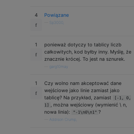
4
Powiązane
—
Sp3000,
1
ponieważ dotyczy to tablicy liczb
całkowitych, kod byłby inny. Myślę, że
znacznie krócej. To jest na sznurek.
—
garg10may
1
Czy wolno nam akceptować dane
wejściowe jako linie zamiast jako
tablicę? Na przykład, zamiast
[-1, 0,
, można wejściowy (wymienić \ n,
1]
nowa linia):
?
"-1\n0\n1"
—
Addison Crump,