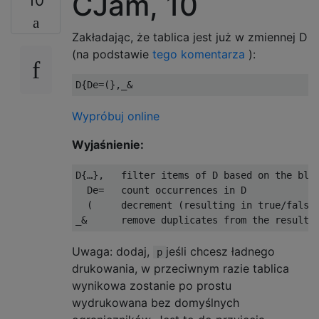
CJam, 10
10
Zakładając, że tablica jest już w zmiennej D
(na podstawie
tego komentarza
):
Wypróbuj online
Wyjaśnienie:
D{…},   filter items of D based on the bloc
  De=   count occurrences in D

  (     decrement (resulting in true/false 
Uwaga: dodaj,
jeśli chcesz ładnego
p
drukowania, w przeciwnym razie tablica
wynikowa zostanie po prostu
wydrukowana bez domyślnych