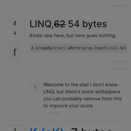
źródło
LINQ,
62
54 bytes
4
Kinda new here, but here goes nothing.
—
noisyass2
źródło
Welcome to the site! I don't know
LINQ, but there's some whitespace
you can probably remove from this
to improve your score.
—
DLosc
4