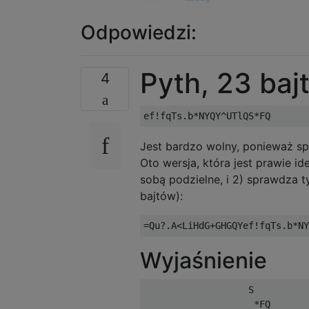
Odpowiedzi:
Pyth, 23 baj
4
Jest bardzo wolny, ponieważ sp
Oto wersja, która jest prawie id
sobą podzielne, i 2) sprawdza 
bajtów):
Wyjaśnienie
                   S          
                    *FQ       