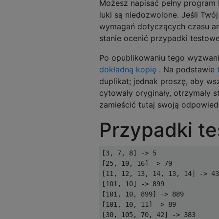
Możesz napisać pełny program l
luki są niedozwolone. Jeśli Tw
wymagań dotyczących czasu ani
stanie ocenić przypadki testo
Po opublikowaniu tego wyzwani
dokładną kopię
. Na podstawie
duplikat; jednak proszę, aby w
cytowały oryginały, otrzymały st
zamieścić tutaj swoją odpowied
Przypadki t
[3, 7, 8] -> 5

[25, 10, 16] -> 79

[11, 12, 13, 14, 13, 14] -> 43

[101, 10] -> 899

[101, 10, 899] -> 889

[101, 10, 11] -> 89

[30, 105, 70, 42] -> 383
