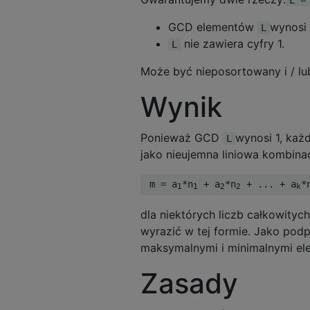
GCD elementów
wynosi 
L
nie zawiera cyfry 1.
L
Może być nieposortowany i / lu
Wynik
Ponieważ GCD
wynosi 1, każ
L
jako nieujemna liniowa kombina
 m = a
*n
 + a
*n
 + ... + a
*
1
1
2
2
k
dla niektórych liczb całkowitych
wyrazić w tej formie. Jako podp
maksymalnymi i minimalnymi el
Zasady