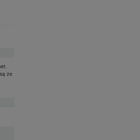
et.
 są ze