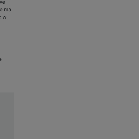
we
ie ma
ć w
e