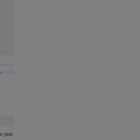
aKoodari
źródło
m jest