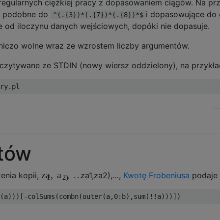
 regularnych ciężkiej pracy z dopasowaniem ciągów. Na pr
ne podobne do
i dopasowujące do 
^(.{3})*(.{7})*(.{8})*$
e od iloczynu danych wejściowych, dopóki nie dopasuje.
dniczo wolne wraz ze wzrostem liczby argumentów.
czytywane ze STDIN (nowy wiersz oddzielony), na przykła
tów
,
,
…
za
a
nia kopii,
za
1
,
za
2)
,
…
,
Kwotę Frobeniusa
podaje
1
2)
(
a
)))[-
colSums
(
combn
(
outer
(
a
,
0
:
b
),
sum
(!!
a
)))])