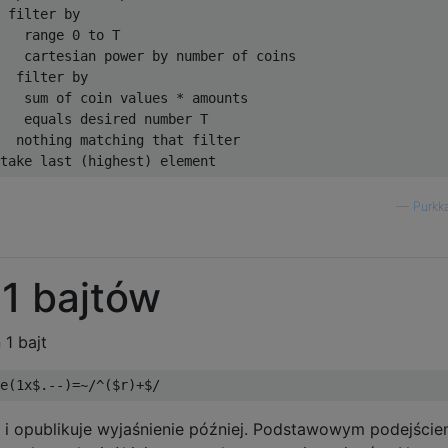
 filter by

   range 0 to T 

   cartesian power by number of coins

  filter by

   sum of coin values * amounts

   equals desired number T

  nothing matching that filter

—
Purkk
1 bajtów
1 bajt
e
(
1x
$
.--)=~
/^($r)+$/
 i opublikuje wyjaśnienie później. Podstawowym podejście