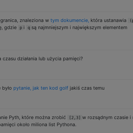
 granica, znaleziona w
tym dokumencie,
która ustanawia
(
ę, gdzie
i
są najmniejszym i największym elementem
p
q
a czasu działania lub użycia pamięci?
e było
pytanie, jak ten kod golf
jakiś czas temu
nie Pyth, które można zrobić
w rozsądnym czasie i 
[2,3]
amięci około miliona list Pythona.