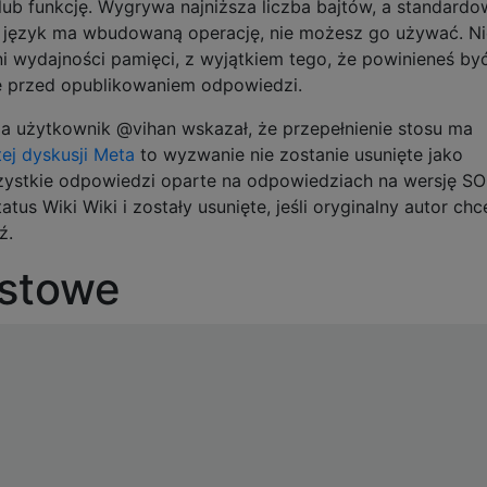
ub funkcję. Wygrywa najniższa liczba bajtów, a standardo
ój język ma wbudowaną operację, nie możesz go używać. N
 wydajności pamięci, z wyjątkiem tego, że powinieneś by
we przed opublikowaniem odpowiedzi.
a użytkownik @vihan wskazał, że przepełnienie stosu ma
tej dyskusji Meta
to wyzwanie nie zostanie usunięte jako
szystkie odpowiedzi oparte na odpowiedziach na wersję SO
atus Wiki Wiki i zostały usunięte, jeśli oryginalny autor chc
ź.
estowe