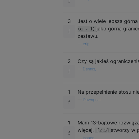
3
Jest o wiele lepsza górna
jako górną granic
(q - 1)
zestawu.
—
orlp
2
Czy są jakieś ograniczeni
—
Dennis,
1
Na przepełnienie stosu ni
—
Downgoat
1
Mam 13-bajtowe rozwiąza
więcej.
stworzy w p
[2,5]
—
isaacg