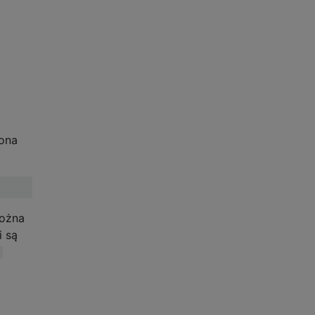
ona
ożna
i są