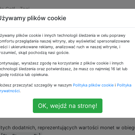
de Golf
Tagi
Używamy plików cookie
ami
żywamy plików cookie i innych technologii śledzenia w celu poprawy
omfortu przeglądania naszej witryny, aby wyświetlać spersonalizowane
reści i ukierunkowane reklamy, analizować ruch w naszej witrynie, i
rozumieć, skąd pochodzą nasi goście.
ontynuując, wyrażasz zgodę na korzystanie z plików cookie i innych
go narodu Golfenistanu jest
foo
, a w obiegu są tylko trzy
echnologii śledzenia oraz potwierdzasz, że masz co najmniej 16 lat lub
godę rodzica lub opiekuna.
 8 foos. Widać, że za te monety nie można płacić określony
iej jednak można utworzyć wszystkie wystarczająco duże il
ożesz przeczytać szczegóły w naszym
Polityka plików cookie
i
Polityka
e największej kwoty, której nie można utworzyć za pomoc
rywatności
.
k), co jest znane jako
problem
z
monetami
.
OK, wejdź na stronę!
witych dodatnich, reprezentujących wartości monet w obieg
 [n
, n
, ..., n
]