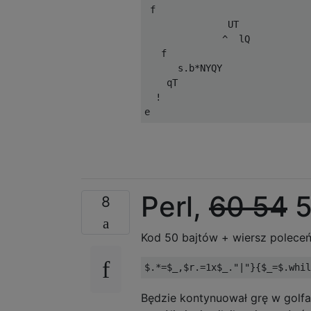
 f                            
               UT             
              ^  lQ           
   f                          
      s.b*NYQY                
    qT                        
  !                           
Perl,
60
54
5
8
Kod 50 bajtów + wiersz poleceń 
$
.*=
$_
,
$r
.=
1x
$_
.
"|"
}{
$_
=
$
.
whil
Będzie kontynuował grę w golfa