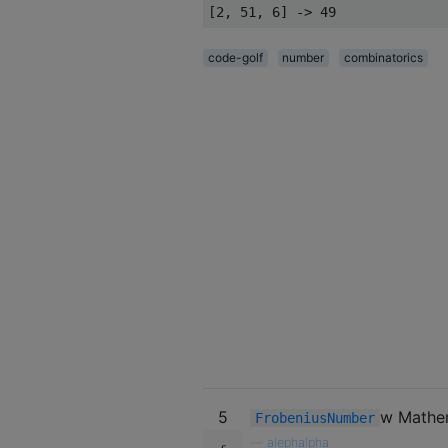
code-golf
number
combinatorics
5
w Mathe
FrobeniusNumber
—
alephalpha