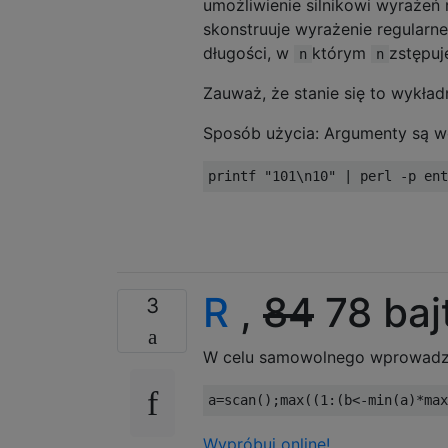
umożliwienie silnikowi wyrażeń
skonstruuje wyrażenie regular
długości, w
którym
zstępuj
n
n
Zauważ, że stanie się to wykła
Sposób użycia: Argumenty są w
R
,
84
78 baj
3
W celu samowolnego wprowadze
a
=
scan
();
max
((
1
:(
b
<-
min
(
a
)*
max
Wypróbuj online!