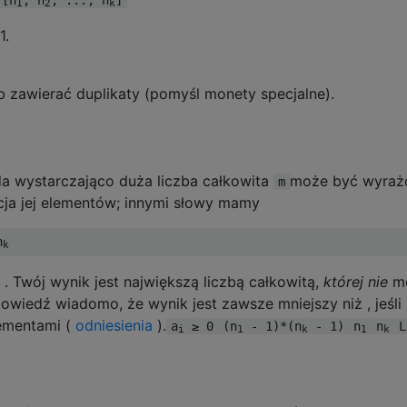
1
2
k
1.
b zawierać duplikaty (pomyśl monety specjalne).
da wystarczająco duża liczba całkowita
może być wyraż
m
cja jej elementów; innymi słowy mamy
n
k
 . Twój wynik jest największą liczbą całkowitą,
której nie
m
owiedź wiadomo, że wynik jest zawsze mniejszy niż , jeśli 
ementami (
odniesienia
).
a
≥ 0
(n
- 1)*(n
- 1)
n
n
L
i
1
k
1
k