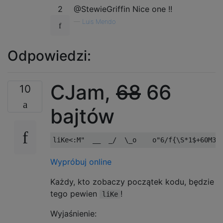
2
@StewieGriffin Nice one !!
—
Luis Mendo
Odpowiedzi:
CJam,
68
66
10
bajtów
Wypróbuj online
Każdy, kto zobaczy początek kodu, będzie
tego pewien
!
liKe
Wyjaśnienie: