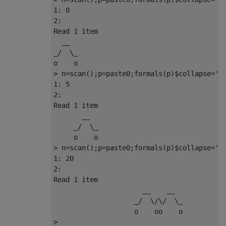
1
:
0
2
:
Read 
1
 item

  __                                       
_
/
  \_                                    
>
 n
=
scan
();
p
=
paste0
;
formals
(
p
)$
collapse
=
''
1
:
5
2
:
Read 
1
 item

       __                                  
     _
/
  \_                               
>
 n
=
scan
();
p
=
paste0
;
formals
(
p
)$
collapse
=
''
1
:
20
2
:
Read 
1
 item

                      __    __  

                    _
/
  \
/
\
/
  \_

>