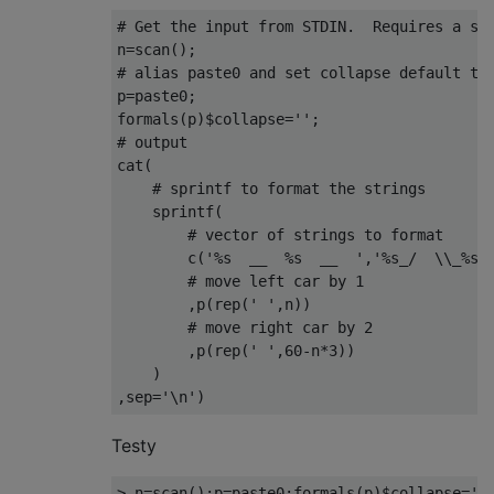
# Get the input from STDIN.  Requires a si
n
=
scan
();
# alias paste0 and set collapse default to
p
=
paste0
;
formals
(
p
)$
collapse
=
''
;
# output
cat
(
# sprintf to format the strings
    sprintf
(
# vector of strings to format     
        c
(
'%s  __  %s  __  '
,
'%s_/  \\_%s_
# move left car by 1
,
p
(
rep
(
' '
,
n
))
# move right car by 2
,
p
(
rep
(
' '
,
60
-
n
*
3
))
)
,
sep
=
'\n'
)
Testy
>
 n
=
scan
();
p
=
paste0
;
formals
(
p
)$
collapse
=
''