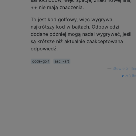
samochodów, więc spacje, znaki nowej linii,
++ nie mają znaczenia.
To jest kod golfowy, więc wygrywa
najkrótszy kod w bajtach. Odpowiedzi
dodane później mogą nadal wygrywać, jeśli
są krótsze niż aktualnie zaakceptowana
odpowiedź.
code-golf
ascii-art
—
Stewie Griffin
źródło