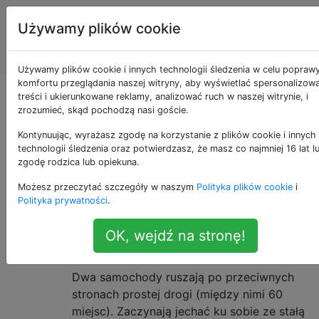
Programowanie
Tagi
Używamy plików cookie
puzzli i Code
Account
Golf
Używamy plików cookie i innych technologii śledzenia w celu popraw
komfortu przeglądania naszej witryny, aby wyświetlać spersonalizow
Zobaczmy akcję!
treści i ukierunkowane reklamy, analizować ruch w naszej witrynie, i
zrozumieć, skąd pochodzą nasi goście.
Kontynuując, wyrażasz zgodę na korzystanie z plików cookie i innych
technologii śledzenia oraz potwierdzasz, że masz co najmniej 16 lat l
Kto nie lubi filmów akcji z szybkimi
24
zgodę rodzica lub opiekuna.
hałaśliwymi samochodami, zwłaszcza z
Możesz przeczytać szczegóły w naszym
Polityka plików cookie
i
wieloma awariami? Kto nie lubi zdjęć akcji w
Polityka prywatności
.
sztuce ascii?
OK, wejdź na stronę!
Scena jest:
Dwa samochody ruszają po przeciwnych
stronach prostej drogi (między nimi 60
miejsc). Zaczynają jechać ku sobie ze stałą