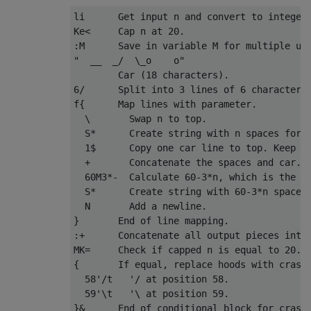
li      Get input n and convert to integer.
Ke<     Cap n at 20.

:M      Save in variable M for multiple use
"  __  _/  \_o    o"

        Car (18 characters).

6/      Split into 3 lines of 6 characters.
f{      Map lines with parameter.

  \       Swap n to top.

  S*      Create string with n spaces for l
  1$      Copy one car line to top. Keep or
  +       Concatenate the spaces and car.

  60M3*-  Calculate 60-3*n, which is the am
  S*      Create string with 60-3*n spaces.
  N       Add a newline.

}       End of line mapping.

:+      Concatenate all output pieces into 
MK=     Check if capped n is equal to 20.

{       If equal, replace hoods with crashe
  58'/t   '/ at position 58.

  59'\t   '\ at position 59.
