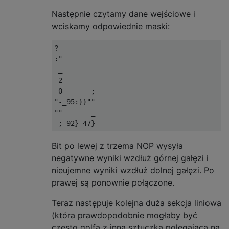
Następnie czytamy dane wejściowe i
wciskamy odpowiednie maski:
?  

:" 

 _ 

 2 

 0       ;

"-_95:}}""

""       _

Bit po lewej z trzema NOP wysyła
negatywne wyniki wzdłuż górnej gałęzi i
nieujemne wyniki wzdłuż dolnej gałęzi. Po
prawej są ponownie połączone.
Teraz następuje kolejna duża sekcja liniowa
(która prawdopodobnie mogłaby być
często golfa z inną sztuczką polegającą na