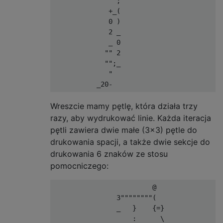
                ;

              +_(

              0 )

              2 _

              _ 0

             "" 2

             "";_

              "  

Wreszcie mamy pętlę, która działa trzy
razy, aby wydrukować linie. Każda iteracja
pętli zawiera dwie małe (3x3) pętle do
drukowania spacji, a także dwie sekcje do
drukowania 6 znaków ze stosu
pomocniczego:
                         @

                3""""""""(

                _   }    {=}

                    :      \
