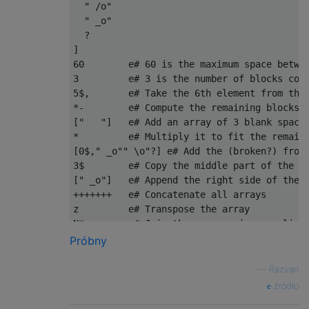
  " /o"

  " _o"

  ?

]

60        e# 60 is the maximum space betwee
3         e# 3 is the number of blocks cove
5$,       e# Take the 6th element from the 
*-        e# Compute the remaining blocks (
["   "]   e# Add an array of 3 blank spaces
*         e# Multiply it to fit the remaini
[0$," _o"" \o"?] e# Add the (broken?) front
3$        e# Copy the middle part of the ca
[" _o"]   e# Append the right side of the c
+++++++   e# Concatenate all arrays

z         e# Transpose the array

Próbny
—
Razvan
źródło