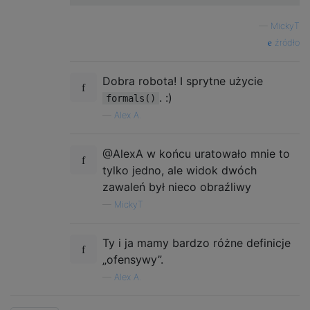
—
MickyT
źródło
Dobra robota! I sprytne użycie
. :)
formals()
—
Alex A.
@AlexA w końcu uratowało mnie to
tylko jedno, ale widok dwóch
zawaleń był nieco obraźliwy
—
MickyT
Ty i ja mamy bardzo różne definicje
„ofensywy”.
—
Alex A.