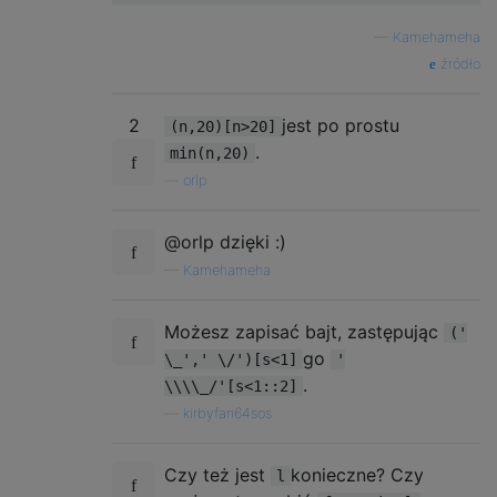
—
Kamehameha
źródło
2
jest po prostu
(n,20)[n>20]
.
min(n,20)
—
orlp
@orlp dzięki :)
—
Kamehameha
Możesz zapisać bajt, zastępując
('
go
\_',' \/')[s<1]
'
.
\\\\_/'[s<1::2]
—
kirbyfan64sos
Czy też jest
konieczne? Czy
l