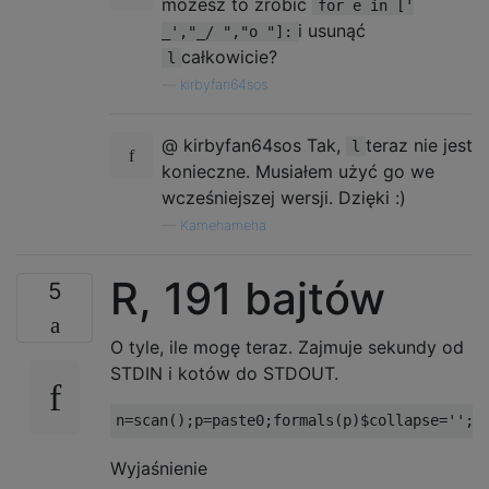
możesz to zrobić
for e in ['
i usunąć
_',"_/ ","o "]:
całkowicie?
l
—
kirbyfan64sos
@ kirbyfan64sos Tak,
teraz nie jest
l
konieczne. Musiałem użyć go we
wcześniejszej wersji. Dzięki :)
—
Kamehameha
R, 191 bajtów
5
O tyle, ile mogę teraz. Zajmuje sekundy od
STDIN i kotów do STDOUT.
n
=
scan
();
p
=
paste0
;
formals
(
p
)$
collapse
=
''
;
c
Wyjaśnienie