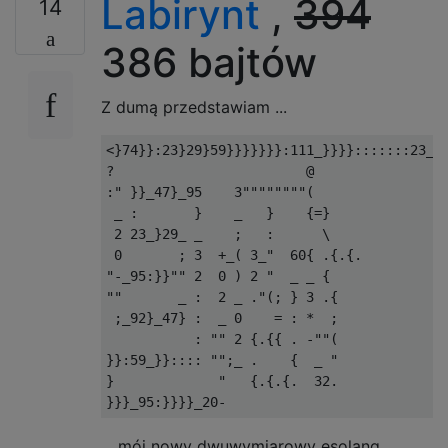
Labirynt
,
394
14
386 bajtów
Z dumą przedstawiam ...
<}74}}:23}29}59}}}}}}}:111_}}}}:::::::23_}:
?                        @

:" }}_47}_95    3""""""""(

 _ :       }    _   }    {=}

 2 23_}29_ _    ;   :      \

 0       ; 3  +_( 3_"  60{ .{.{.

"-_95:}}"" 2  0 ) 2 "  _ _ {

""       _ :  2 _ ."(; } 3 .{

 ;_92}_47} :  _ 0    = : *  ;

           : "" 2 {.{{ . -""(

}}:59_}}:::: "";_ .    {  _ "

}             "   {.{.{.  32.

... mój nowy dwuwymiarowy esolang