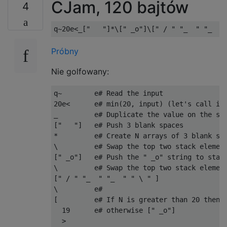
CJam, 120 bajtów
4
Próbny
Nie golfowany:
q~        e# Read the input

20e<      e# min(20, input) (let's call it 
_         e# Duplicate the value on the sta
["   "]   e# Push 3 blank spaces

*         e# Create N arrays of 3 blank spa
\         e# Swap the top two stack element
[" _o"]   e# Push the " _o" string to stack
\         e# Swap the top two stack element
[" / " "_  " "_  " " \ " ]

\         e#

[         e# If N is greater than 20 then p
  19      e# otherwise [" _o"]

  >
