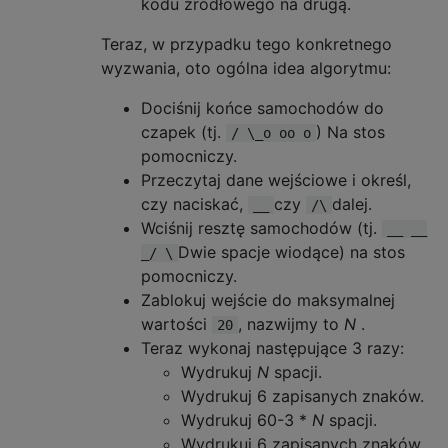
kodu źródłowego na drugą.
Teraz, w przypadku tego konkretnego
wyzwania, oto ogólna idea algorytmu:
Dociśnij końce samochodów do
czapek (tj.
) Na stos
/ \_o oo o
pomocniczy.
Przeczytaj dane wejściowe i określ,
czy naciskać,
czy
dalej.
__
/\
Wciśnij resztę samochodów (tj.
__ __
Dwie spacje wiodące) na stos
_/ \
pomocniczy.
Zablokuj wejście do maksymalnej
wartości
, nazwijmy to
N
.
20
Teraz wykonaj następujące 3 razy:
Wydrukuj
N
spacji.
Wydrukuj 6 zapisanych znaków.
Wydrukuj 60-3 *
N
spacji.
Wydrukuj 6 zapisanych znaków.