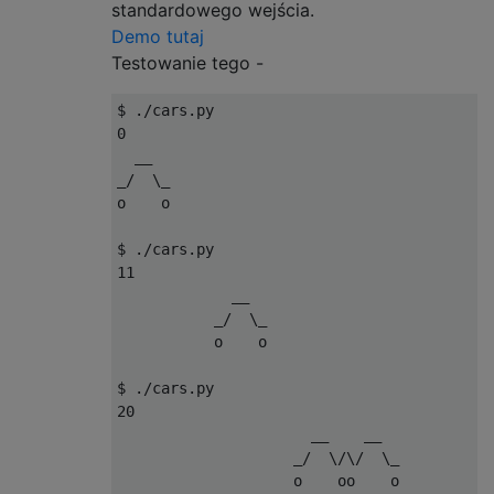
standardowego wejścia.
Demo tutaj
Testowanie tego -
$ ./cars.py

0

  __                                       
_/  \_                                     
o    o                                     
$ ./cars.py

11

             __                            
           _/  \_                          
           o    o                          
$ ./cars.py

20

                      __    __  

                    _/  \/\/  \_
