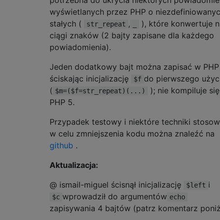
potrzebna do ukrycia niektórych powiadomie
wyświetlanych przez PHP o niezdefiniowany
stałych (
,
), które konwertuje 
str_repeat
_
ciągi znaków (2 bajty zapisane dla każdego
powiadomienia).
Jeden dodatkowy bajt można zapisać w PHP 
ściskając inicjalizację
do pierwszego użyc
$f
(
); nie kompiluje si
$m=($f=str_repeat)(...)
PHP 5.
Przypadek testowy i niektóre techniki stoso
w celu zmniejszenia kodu można znaleźć na
github
.
Aktualizacja:
@ ismail-miguel ścisnął inicjalizację
i
$left
wprowadził do argumentów
$c
echo
zapisywania 4 bajtów (patrz komentarz poniż