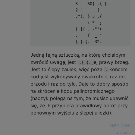
                  3_"  60{ .{.{.

                  2 "  _ _ {

                  ."(; } 3 .{

                     = : *  ;

                  {.{{ . -""(

                  .    {  _ "

Jedną fajną sztuczką, na którą chciałbym
zwrócić uwagę, jest
jej prawy brzeg.
.{.{.
Jest to ślepy zaułek, więc poza
końcem
.
kod jest wykonywany dwukrotnie, raz do
przodu i raz do tyłu. Daje to dobry sposób
na skrócenie kodu palindromicznego
(haczyk polega na tym, że musisz upewnić
się, że IP przybiera prawidłowy obrót przy
ponownym wyjściu z ślepej uliczki).
—
Martin Ender
źródło