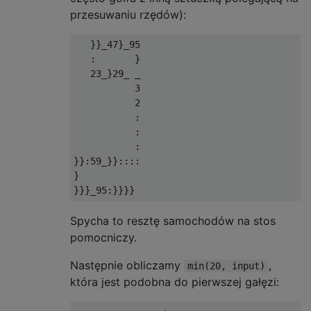
przesuwaniu rzędów):
   }}_47}_95 

   :       } 

   23_}29_ _ 

           3 

           2 

           : 

           : 

           : 

}}:59_}}:::: 

}

Spycha to resztę samochodów na stos
pomocniczy.
Następnie obliczamy
,
min(20, input)
która jest podobna do pierwszej gałęzi: