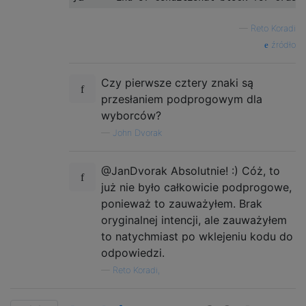
—
Reto Koradi
źródło
Czy pierwsze cztery znaki są
przesłaniem podprogowym dla
wyborców?
—
John Dvorak
@JanDvorak Absolutnie! :) Cóż, to
już nie było całkowicie podprogowe,
ponieważ to zauważyłem. Brak
oryginalnej intencji, ale zauważyłem
to natychmiast po wklejeniu kodu do
odpowiedzi.
—
Reto Koradi,