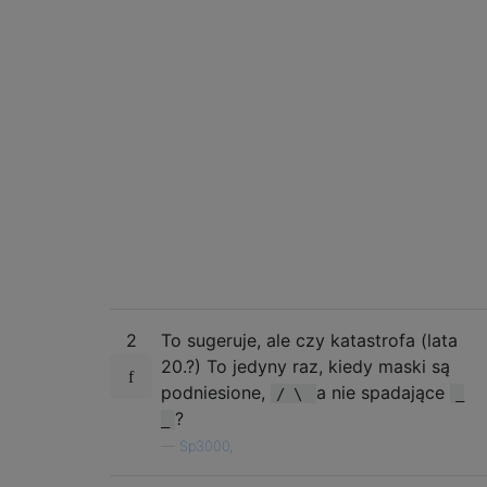
2
To sugeruje, ale czy katastrofa (lata
20.?) To jedyny raz, kiedy maski są
podniesione,
a nie spadające
/ \
_
?
_
—
Sp3000,