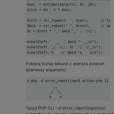
$sec  = min(max($argv[1], 0), 20);

$rest = 60 - 3 * $sec;

$left = str_repeat(' ', $sec);      // left
$mid  = str_repeat(' ', $rest);     // spac
$c = $rest ? '_'.$mid.'_' : '/\\';

echo($left.'  __  '.$mid."  __\n");

echo($left.'_/  \\'. $c ."/  \\_\n");

Pobiera liczbę sekund z wiersza poleceń
(pierwszy argument):
$ php -d error_reporting=0 action.php 11

             __                            
           _/  \_                          
Opcja PHP CLI
jest
-d error_reporting=0