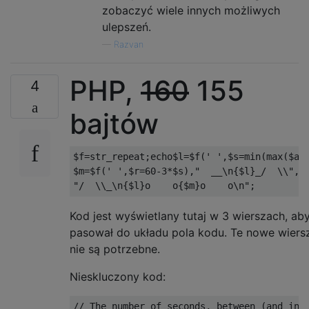
zobaczyć wiele innych możliwych
ulepszeń.
—
Razvan
PHP,
160
155
4
bajtów
$f=str_repeat;echo$l=$f(' ',$s=min(max($arg
$m=$f(' ',$r=60-3*$s),"  __\n{$l}_/  \\",$r
Kod jest wyświetlany tutaj w 3 wierszach, ab
pasował do układu pola kodu. Te nowe wiers
nie są potrzebne.
Nieskluczony kod:
// The number of seconds, between (and incl