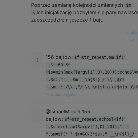
Poprzez zamianę kolejności zmiennych
i
$m
ich inicjalizację pozbyłem się pary nawiasó
s
zaoszczędziłem jeszcze 1 bajt.
—
aks
ź
156 bajtów:
$f=str_repeat;$m=$f('
',$r=60-3*
($s=min(max($argv[1],0),20)));echo$l=
',$s)," __ $m __\n{$l}_/ \\",$r?
_.$m._:'/\\',"/ \\_\n{$l}o o{$m}o o\n
—
Ismael Miguel
@IsmaelMiguel 155
bajtów:
$f=str_repeat;echo$l=$f('
',$s=min(max($argv[1],0),20))," __
",$m=$f(' ',$r=60-3*$s)," __\n{$l}_/