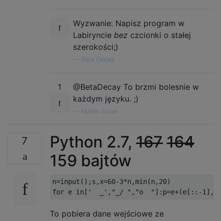
Wyzwanie: Napisz program w
Labiryncie
bez
czcionki o stałej
szerokości;)
—
Beta Decay
1
@BetaDecay To brzmi bolesnie w
każdym języku. ;)
—
Martin Ender
Python 2.7,
167
164
7
159 bajtów
n
=
input
();
s
,
x
=
60
-
3
*
n
,
min
(
n
,
20
)
for
 e 
in
[
'  _'
,
"_/ "
,
"o  "
]:
p
=
e
+(
e
[::-
1
],(
To pobiera dane wejściowe ze