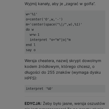
Wyjmij kanały, aby je „zagrać w golfa”.
w='%1'

o=center('O',w,'-')

m='center(space("\|/",w),%1)'

do w

  w=w-1

  interpret "o="m"|o|"m

end l

Wersja cheatera, nazwij skrypt dowolnym
kodem źródłowym, którego chcesz, o
długości do 255 znaków (wymaga dysku
HPFS):
EDYCJA:
Żeby było jasne, wersja oszustów