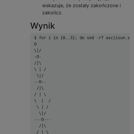
wskazuje, że zostały zakończone i
zakończ.
Wynik
 $ for i in {0..3}; do sed -rf asciisun.sed
 O

 \|/

 -O-

 /|\

 \ | /

  \|/ 

 --O--

  /|\ 

 / | \

 \  |  /

  \ | / 

   \|/  

 ---O---

   /|\  

  / | \ 
