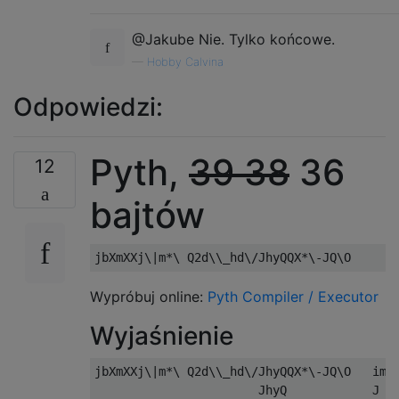
@Jakube Nie. Tylko końcowe.
—
Hobby Calvina
Odpowiedzi:
Pyth,
39
38
36
12
bajtów
Wypróbuj online:
Pyth Compiler / Executor
Wyjaśnienie
jbXmXXj\|m*\ Q2d\\_hd\/JhyQQX*\-JQ\O   impl
                       JhyQ            J = 