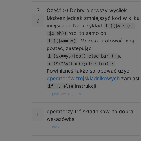
}
3
Cześć :-) Dobry pierwszy wysiłek.
}
}?>
Możesz jednak zmniejszyć kod w kilku
<pre>
miejscach. Na przykład
if(($y-$h)==
<?
php s
(
10
);
?>
robi to samo co
($x-$h))
</pre>
. Możesz uratować inną
if(($y==$x)
postać, zastępując
ją
if($x==y$)foo();else bar();
.
if($x^$y)bar();else foo();
Powinieneś także spróbować użyć
operatorów trójskładnikowych
zamiast
instrukcji.
if .. else
—
piskliwy kostnica
operatorzy trójskładnikowi to dobra
wskazówka
—
nick