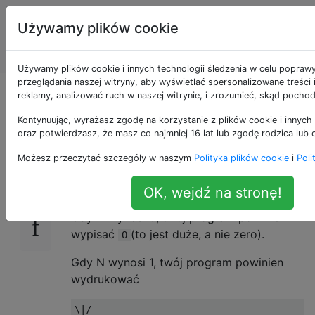
Programowanie
Tagi
Używamy plików cookie
puzzli i Code
Account
Golf
Używamy plików cookie i innych technologii śledzenia w celu popraw
przeglądania naszej witryny, aby wyświetlać spersonalizowane treści
Rozszerz ASCII Sun
reklamy, analizować ruch w naszej witrynie, i zrozumieć, skąd pochod
Kontynuując, wyrażasz zgodę na korzystanie z plików cookie i innych 
oraz potwierdzasz, że masz co najmniej 16 lat lub zgodę rodzica lub 
Napisz program, który przyjmuje (za pomocą
43
Możesz przeczytać szczegóły w naszym
Polityka plików cookie
i
Poli
STDIN / wiersza poleceń) nieujemną liczbę
całkowitą N.
OK, wejdź na stronę!
Gdy N wynosi 0, twój program powinien
wypisać
(to jest duże, a nie zero).
O
Gdy N wynosi 1, twój program powinien
wydrukować
\|/
