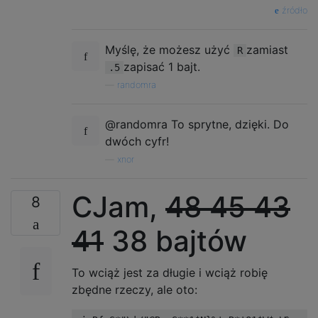
źródło
Myślę, że możesz użyć
zamiast
R
zapisać 1 bajt.
.5
—
randomra
@randomra To sprytne, dzięki. Do
dwóch cyfr!
—
xnor
CJam,
48 45 43
8
41
38 bajtów
To wciąż jest za długie i wciąż robię
zbędne rzeczy, ale oto: