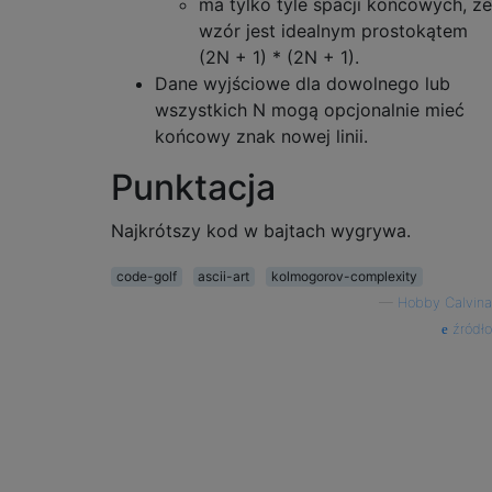
ma tylko tyle spacji końcowych, że
wzór jest idealnym prostokątem
(2N + 1) * (2N + 1).
Dane wyjściowe dla dowolnego lub
wszystkich N mogą opcjonalnie mieć
końcowy znak nowej linii.
Punktacja
Najkrótszy kod w bajtach wygrywa.
code-golf
ascii-art
kolmogorov-complexity
—
Hobby Calvina
źródło