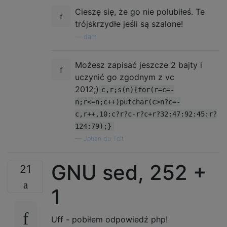
Cieszę się, że go nie polubiłeś. Te
trójskrzydłe jeśli są szalone!
—
dam
Możesz zapisać jeszcze 2 bajty i
uczynić go zgodnym z vc
2012;)
c,r;s(n){for(r=c=-
n;r<=n;c++)putchar(c>n?c=-
c,r++,10:c?r?c-r?c+r?32:47:92:45:r?
124:79);}
—
Johan du Toit
GNU sed, 252 +
21
1
Uff - pobiłem odpowiedź php!