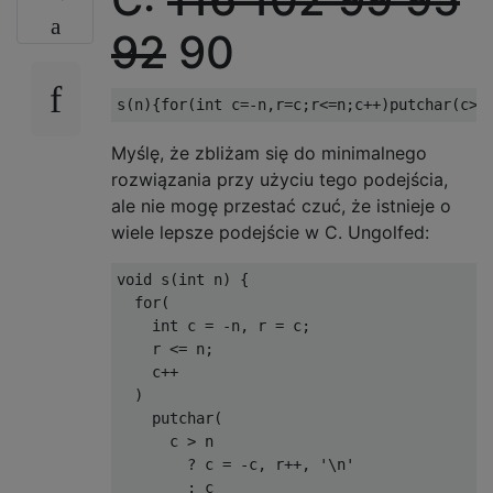
92
90
s
(
n
){
for
(
int
 c
=-
n
,
r
=
c
;
r
<=
n
;
c
++)
putchar
(
c
>
n
Myślę, że zbliżam się do minimalnego
rozwiązania przy użyciu tego podejścia,
ale nie mogę przestać czuć, że istnieje o
wiele lepsze podejście w C. Ungolfed:
void
 s
(
int
 n
)
{
for
(
int
 c 
=
-
n
,
 r 
=
 c
;
    r 
<=
 n
;
    c
++
)
    putchar
(
      c 
>
 n
?
 c 
=
-
c
,
 r
++,
'\n'
:
 c