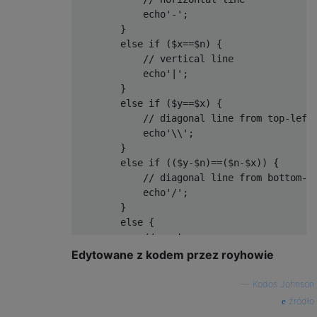
            echo
'-'
;
}
else
if
(
$x
==
$n
)
{
// vertical line
            echo
'|'
;
}
else
if
(
$y
==
$x
)
{
// diagonal line from top-left
            echo
'\\'
;
}
else
if
((
$y
-
$n
)==(
$n
-
$x
))
{
// diagonal line from bottom-l
            echo
'/'
;
}
else
{
// empty space
            echo
' '
;
Edytowane z kodem przez royhowie
}
if
(
$x
==
$e
-
1
)
{
—
Kodos Johnson
// add new line for the end of
źródło
            echo
"\n"
;