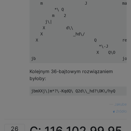
    m                  J               map 
          *\ Q                           " 
         m    2                          li
      j\|                                jo
     X         d\\                       re
    X             _hd\/                  re
  X                        Q           repl
                             *\-J        "-
                            X    Q\O     re
Kolejnym 36-bajtowym rozwiązaniem
byłoby:
—
Jakube
źródło
C:
116
102
99
95
26