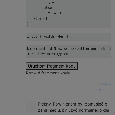
          t 
+=
'-'
else
          t 
+=
'O'
return
 t
;
}
// TEST
input 
{
width
:
4em
}
function
 test
(){
 OUT
.
innerHTML 
=
 f
(
N
.
value
test
()
N: 
<input
id
=
N
value
=
5
><button
onclick
=
"
te
<pre
id
=
"OUT"
></pre>
Uruchom fragment kodu
Rozwiń fragment kodu
—
edc65
źródło
Piękny. Powinienem był pomyśleć o
zamknięciu, by użyć normalnego dla