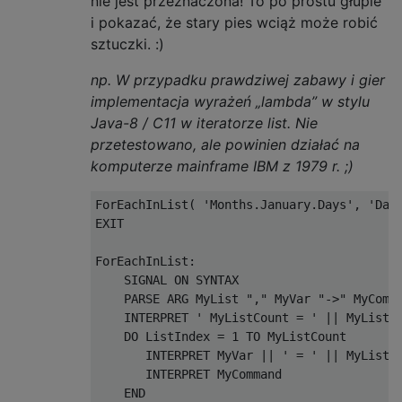
nie jest przeznaczona! To po prostu głupie
i pokazać, że stary pies wciąż może robić
sztuczki. :)
np. W przypadku prawdziwej zabawy i gier
implementacja wyrażeń „lambda” w stylu
Java-8 / C11 w iteratorze list. Nie
przetestowano, ale powinien działać na
komputerze mainframe IBM z 1979 r. ;)
ForEachInList( 'Months.January.Days', 'Day'
EXIT

ForEachInList: 

    SIGNAL ON SYNTAX

    PARSE ARG MyList "," MyVar "->" MyComma
    INTERPRET ' MyListCount = ' || MyList |
    DO ListIndex = 1 TO MyListCount

       INTERPRET MyVar || ' = ' || MyList |
       INTERPRET MyCommand

    END
