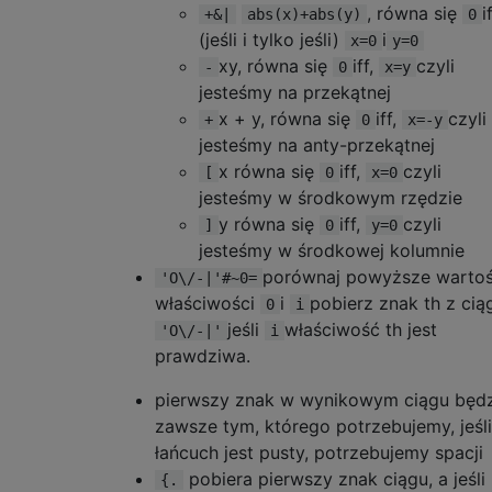
, równa się
i
+&|
abs(x)+abs(y)
0
(jeśli i tylko jeśli)
i
x=0
y=0
xy, równa się
iff,
czyli
-
0
x=y
jesteśmy na przekątnej
x + y, równa się
iff,
czyli
+
0
x=-y
jesteśmy na anty-przekątnej
x równa się
iff,
czyli
[
0
x=0
jesteśmy w środkowym rzędzie
y równa się
iff,
czyli
]
0
y=0
jesteśmy w środkowej kolumnie
porównaj powyższe wartoś
'O\/-|'#~0=
właściwości
i
pobierz znak th z cią
0
i
jeśli
właściwość th jest
'O\/-|'
i
prawdziwa.
pierwszy znak w wynikowym ciągu będz
zawsze tym, którego potrzebujemy, jeśli
łańcuch jest pusty, potrzebujemy spacji
pobiera pierwszy znak ciągu, a jeśli 
{.