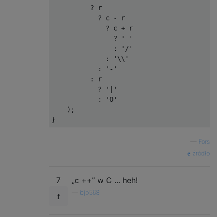
?
 r
?
 c 
-
 r
?
 c 
+
 r
?
' '
:
'/'
:
'\\'
:
'-'
:
 r
?
'|'
:
'O'
);
}
—
Fors
źródło
7
„c ++” w C ... heh!
—
bjb568