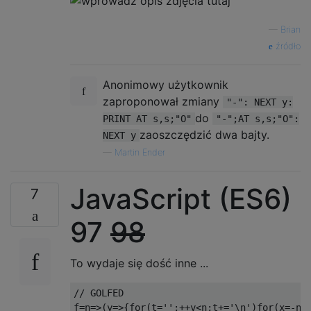
—
Brian
źródło
Anonimowy użytkownik
zaproponował zmiany
"-": NEXT y:
do
PRINT AT s,s;"O"
"-";AT s,s;"O":
zaoszczędzić dwa bajty.
NEXT y
—
Martin Ender
JavaScript (ES6)
7
97
98
To wydaje się dość inne ...
// GOLFED
f
=
n
=>(
y
=>{
for
(
t
=
''
;++
y
<
n
;
t
+=
'\n'
)
for
(
x
=-
n
;