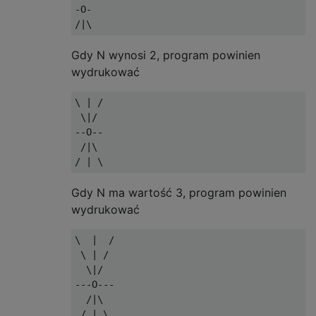
-O-

Gdy N wynosi 2, program powinien
wydrukować
\ | /

 \|/

--O--

 /|\

Gdy N ma wartość 3, program powinien
wydrukować
\  |  /

 \ | /

  \|/

---O---

  /|\

 / | \
