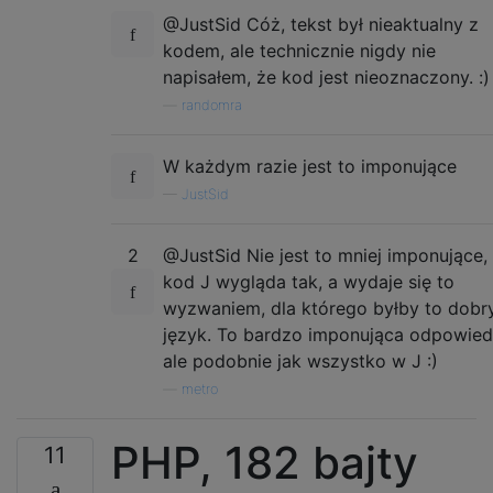
@JustSid Cóż, tekst był nieaktualny z
kodem, ale technicznie nigdy nie
napisałem, że kod jest nieoznaczony. :)
—
randomra
W każdym razie jest to imponujące
—
JustSid
2
@JustSid Nie jest to mniej imponujące, 
kod J wygląda tak, a wydaje się to
wyzwaniem, dla którego byłby to dobr
język. To bardzo imponująca odpowied
ale podobnie jak wszystko w J :)
—
metro
PHP, 182 bajty
11