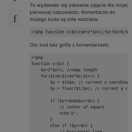
To wydawało się zabawne zajęcie dla mojej
pierwszej odpowiedzi. Komentarze do
mojego kodu są mile widziane.
<?
php 
function
 s
(
$n
){
$e
=
2
*
$n
+
1
;
for
(
$i
=
0
;
$i
Oto kod bez golfa z komentarzami:
<?
php
function
 s
(
$n
)
{
    $e
=
2
*
$n
+
1
;
//edge length
for
(
$i
=
0
;
$i
<
$e
*
$e
;
$i
++)
{
        $x 
=
 $i
%
$e
;
// current x coordinat
        $y 
=
 floor
(
$i
/
$e
);
// current y co
if
(
$y
==
$n
&&
$x
==
$n
)
{
// center of square
            echo
'O'
;
}
else
if
(
$y
==
$n
)
{
// horizontal line