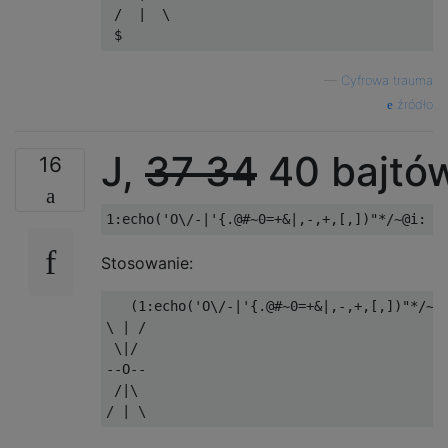
 /  |  \

—
Cyfrowa trauma
źródło
J,
37
34
40 bajtó
16
Stosowanie:
   (1:echo('O\/-|'{.@#~0=+&|,-,+,[,])"*/~@i
\ | /

 \|/ 

--O--

 /|\ 
