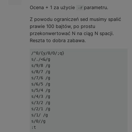
Ocena + 1 za użycie
parametru.
-r
Z powodu ograniczeń sed musimy spalić
prawie 100 bajtów, po prostu
przekonwertować N na ciąg N spacji.
Reszta to dobra zabawa.
/^0/{y/0/O/;q}

s/./<&/g

s/9/8 /g

s/8/7 /g

s/7/6 /g

s/6/5 /g

s/5/4 /g

s/4/3 /g

s/3/2 /g

s/2/1 /g

s/1/ /g

s/0//g

:t
