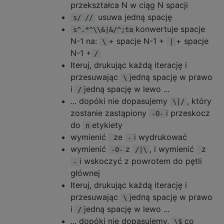
przekształca N w ciąg N spacji
usuwa jedną spację
s/ //
konwertuje spacje
s^.*^\\&|&/^;ta
N-1 na:
+ spacje N-1 +
+ spacje
\
|
N-1 +
/
Iteruj, drukując każdą iterację i
przesuwając
jedną spację w prawo
\
i
jedną spację w lewo ...
/
... dopóki nie dopasujemy
, który
\|/
zostanie zastąpiony
i przeskocz
-O-
do
etykiety
n
wymienić
ze
i wydrukować
-
wymienić
z
, i wymienić
z
-0-
/|\
i wskoczyć z powrotem do pętli
-
głównej
Iteruj, drukując każdą iterację i
przesuwając
jedną spację w prawo
\
i
jedną spację w lewo ...
/
... dopóki nie dopasujemy,
co
\$