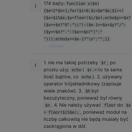
174 bajty:
function s($n)
{$e=2*$n+1;for($i=0;$i<$e*$e;$i++)
{$x=$i%$e;$y=floor($i/$e);echo$y==$x?
($x==$n?"O":"\\"):($e-1==$x+$y?"/":
($y==$n?"-":($x==$n?"|":"
")));echo$x==$e-1?"\n":"";}}
—
royhowie
1. nie ma takiej potrzeby
; po
$r
prostu użyj
(
to ta sama
echo
$r.=
ilość bajtów, co
). 2. używany
echo
operator trójskładnikowy (zapisuje
wiele znaków). 3.
był
$h
bezużyteczny, ponieważ był równy
. 4. Nie należy używać
do
$n
floor
$x
, ponieważ moduł na
= floor($i%$e);
liczbę całkowitą nie będą musiały być
zaokrąglona w dół.