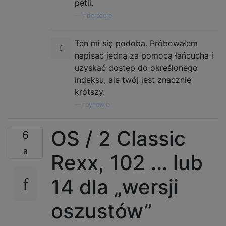
pętli.
—
nderscore
Ten mi się podoba. Próbowałem
napisać jedną za pomocą łańcucha i
uzyskać dostęp do określonego
indeksu, ale twój jest znacznie
krótszy.
—
royhowie
OS / 2 Classic
6
Rexx, 102 ... lub
14 dla „wersji
oszustów”