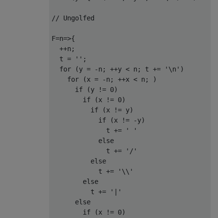
// Ungolfed
F
=
n
=>{
++
n
;
  t 
=
''
;
for
(
y 
=
-
n
;
++
y 
<
 n
;
 t 
+=
'\n'
)
for
(
x 
=
-
n
;
++
x 
<
 n
;
)
if
(
y 
!=
0
)
if
(
x 
!=
0
)
if
(
x 
!=
 y
)
if
(
x 
!=
-
y
)
              t 
+=
' '
else
              t 
+=
'/'
else
            t 
+=
'\\'
else
          t 
+=
'|'
else
if
(
x 
!=
0
)