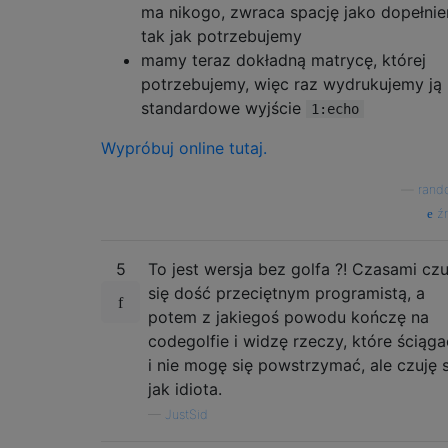
ma nikogo, zwraca spację jako dopełnie
tak jak potrzebujemy
mamy teraz dokładną matrycę, której
potrzebujemy, więc raz wydrukujemy ją
standardowe wyjście
1:echo
Wypróbuj online tutaj.
—
rand
źr
5
To jest wersja bez golfa ?! Czasami czu
się dość przeciętnym programistą, a
potem z jakiegoś powodu kończę na
codegolfie i widzę rzeczy, które ściąga
i nie mogę się powstrzymać, ale czuję s
jak idiota.
—
JustSid