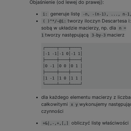
Objaśnienie (od lewej do prawej):
generuje listę
i:
-n, -(n-1), ..., n-1
tworzy iloczyn Descartesa i:
( )"*/~@i:
sobą w układzie macierzy, np. dla
n =
tworzy następującą
macierz
1
3-by-3
┌─────┬────┬────┐

│-1 -1│-1 0│-1 1│

├─────┼────┼────┤

│0 -1 │0 0 │0 1 │

├─────┼────┼────┤

│1 -1 │1 0 │1 1 │

dla każdego elementu macierzy z liczb
całkowitymi
wykonujemy następują
x y
czynności
obliczyć listę właściwości
+&|,-,+,[,]