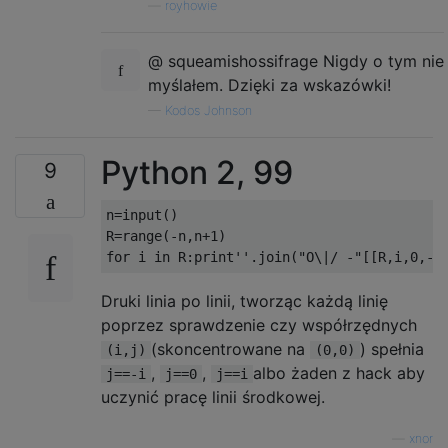
—
royhowie
@ squeamishossifrage Nigdy o tym nie
myślałem. Dzięki za wskazówki!
—
Kodos Johnson
Python 2, 99
9
n
=
input
()
R
=
range
(-
n
,
n
+
1
)
for
 i 
in
 R
:
print
''
.
join
(
"O\|/ -"
[[
R
,
i
,
0
,-
i
Druki linia po linii, tworząc każdą linię
poprzez sprawdzenie czy współrzędnych
(skoncentrowane na
) spełnia
(i,j)
(0,0)
,
,
albo żaden z hack aby
j==-i
j==0
j==i
uczynić pracę linii środkowej.
—
xnor