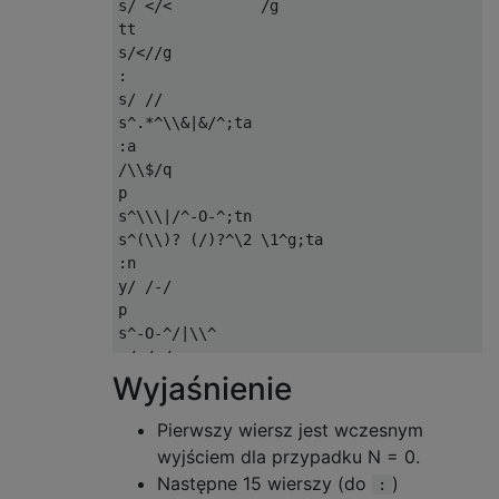
s/ </<          /g

tt

s/<//g

:

s/ //

s^.*^\\&|&/^;ta

:a

/\\$/q

p

s^\\\|/^-O-^;tn

s^(\\)? (/)?^\2 \1^g;ta

:n

y/ /-/

p

s^-O-^/|\\^

y/-/ /

Wyjaśnienie
Pierwszy wiersz jest wczesnym
wyjściem dla przypadku N = 0.
Następne 15 wierszy (do
)
: