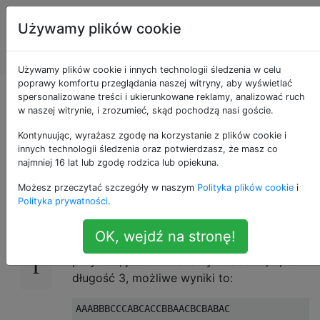
Programowanie
Tagi
Używamy plików cookie
puzzli i Code
Account
Golf
Używamy plików cookie i innych technologii śledzenia w celu
poprawy komfortu przeglądania naszej witryny, aby wyświetlać
Wygeneruj najkrótszy
spersonalizowane treści i ukierunkowane reklamy, analizować ruch
w naszej witrynie, i zrozumieć, skąd pochodzą nasi goście.
De Bruijn
Kontynuując, wyrażasz zgodę na korzystanie z plików cookie i
innych technologii śledzenia oraz potwierdzasz, że masz co
najmniej 16 lat lub zgodę rodzica lub opiekuna.
Możesz przeczytać szczegóły w naszym
Polityka plików cookie
i
Interesująca jest sekwencja De Bruijna: jest to
22
Polityka prywatności
.
najkrótsza, cykliczna sekwencja, która
zawiera wszystkie możliwe sekwencje
OK, wejdź na stronę!
danego alfabetu o danej długości. Na
przykład, jeśli rozważamy alfabet A, B, C i
długość 3, możliwe wyniki to: