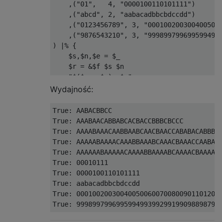
,(
"01"
,
4
,
"0000100110101111"
)
,(
"abcd"
,
2
,
"aabacadbbcbdccdd"
)
,(
"0123456789"
,
3
,
"000100200300400500
,(
"9876543210"
,
3
,
"999899799699599499
)
|%
{
    $s
,
$n
,
$e 
=
 $_

    $r 
=
&
$f $s $n

"$($r-eq$e): $r"
}
Wydajność:
True
:
True
:
True
:
True
:
True
:
True
:
00010111
True
:
0000100110101111
True
:
True
:
000100200300400500600700800901101201
True
:
999899799699599499399299199098898798