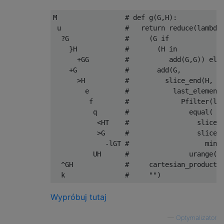
M                 # def g(G,H):

 u                #   return reduce(lambda 
  ?G              #     (G if

    }H            #       (H in

      +GG         #          add(G,G)) else
    +G            #       add(G,

      >H          #         slice_end(H,

        e         #           last_element(
         f        #             Pfilter(lam
          q       #               equal(

           <HT    #                 slice_s
           >G     #                 slice_e
             -lGT #                   minus
          UH      #               urange(H)
  ^GH             #     cartesian_product(G
Wypróbuj tutaj
—
Optymalizator