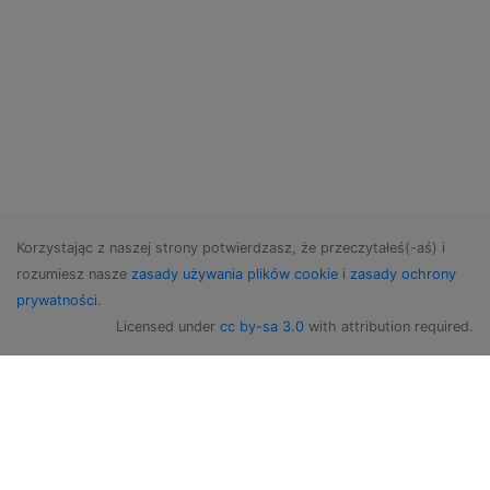
Korzystając z naszej strony potwierdzasz, że przeczytałeś(-aś) i
rozumiesz nasze
zasady używania plików cookie
i
zasady ochrony
prywatności
.
Licensed under
cc by-sa 3.0
with attribution required.