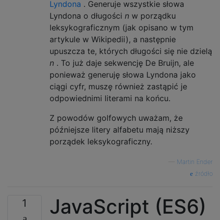
Lyndona
. Generuje wszystkie słowa
Lyndona o długości
n
w porządku
leksykograficznym (jak opisano w tym
artykule w Wikipedii), a następnie
upuszcza te, których długości się nie dzielą
n
. To już daje sekwencję De Bruijn, ale
ponieważ generuję słowa Lyndona jako
ciągi cyfr, muszę również zastąpić je
odpowiednimi literami na końcu.
Z powodów golfowych uważam, że
późniejsze litery alfabetu mają niższy
porządek leksykograficzny.
—
Martin Ender
źródło
JavaScript (ES6)
1