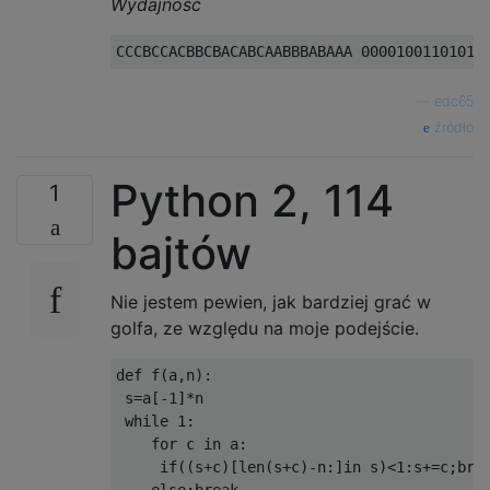
Wydajność
—
edc65
źródło
Python 2, 114
1
bajtów
Nie jestem pewien, jak bardziej grać w
golfa, ze względu na moje podejście.
def
 f
(
a
,
n
):
 s
=
a
[-
1
]*
n

while
1
:
for
 c 
in
 a
:
if
((
s
+
c
)[
len
(
s
+
c
)-
n
:]
in
 s
)<
1
:
s
+=
c
;
bre