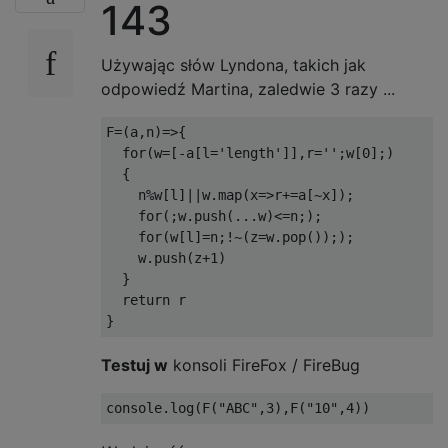
143
Używając słów Lyndona, takich jak
odpowiedź Martina, zaledwie 3 razy ...
F
=(
a
,
n
)=>{
for
(
w
=[-
a
[
l
=
'length'
]],
r
=
''
;
w
[
0
];)
{
    n
%
w
[
l
]||
w
.
map
(
x
=>
r
+=
a
[~
x
]);
for
(;
w
.
push
(...
w
)<=
n
;);
for
(
w
[
l
]=
n
;!~(
z
=
w
.
pop
()););
    w
.
push
(
z
+
1
)
}
return
}
Testuj w
konsoli FireFox / FireBug