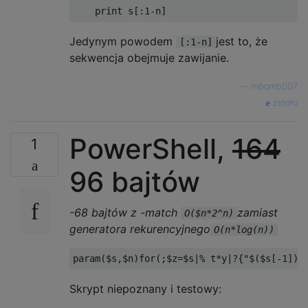
print
 s
[:
1
-
n
]
Jedynym powodem
jest to, że
[:1-n]
sekwencja obejmuje zawijanie.
—
mbomb007
źródło
PowerShell,
164
1
96 bajtów
-68 bajtów z -match
zamiast
O($n*2^n)
generatora rekurencyjnego
O(n*log(n))
param
(
$s
,
$n
)
for
(;
$z
=
$s
|%
 t
*
y
|?{
"$($s[-1])"
Skrypt niepoznany i testowy: