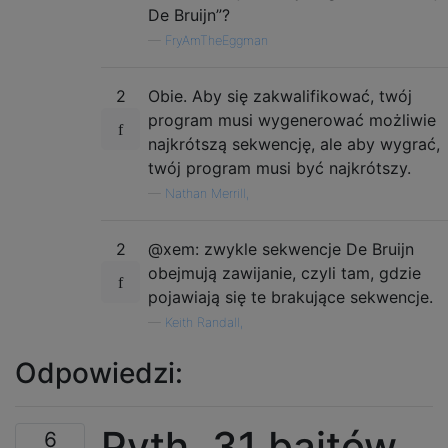
De Bruijn”?
—
FryAmTheEggman
2
Obie. Aby się zakwalifikować, twój
program musi wygenerować możliwie
najkrótszą sekwencję, ale aby wygrać,
twój program musi być najkrótszy.
—
Nathan Merrill,
2
@xem: zwykle sekwencje De Bruijn
obejmują zawijanie, czyli tam, gdzie
pojawiają się te brakujące sekwencje.
—
Keith Randall,
Odpowiedzi:
Pyth, 31 bajtów
6