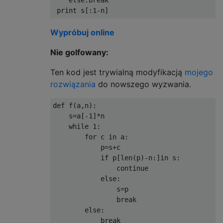
else
:
break
print
 s
[:
1
-
n
]
Wypróbuj online
Nie golfowany:
Ten kod jest trywialną modyfikacją
mojego
rozwiązania
do nowszego wyzwania.
def
 f
(
a
,
n
):
    s
=
a
[-
1
]*
n

while
1
:
for
 c 
in
 a
:
            p
=
s
+
c

if
 p
[
len
(
p
)-
n
:]
in
 s
:
continue
else
:
                s
=
p

break
else
:
break