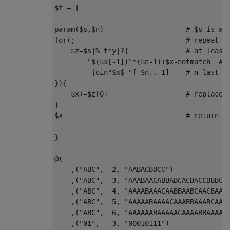
$f 
=
{
param
(
$s
,
$n
)
# $s is a 
for
(;
# repeat u
    $z
=
$s
|%
 t
*
y
|?{
# at least
"$($s[-1])"
*(
$n
-
1
)+
$x
-
notmatch  
# 
-
join
"$x$_"
[-
$n
..-
1
]
# n last c
}){
    $x
+=
$z
[
0
]
# replace 
}
$x                              
# return t
}
@(
,(
"ABC"
,
2
,
"AABACBBCC"
)
,(
"ABC"
,
3
,
"AAABAACABBABCACBACCBBBCB
,(
"ABC"
,
4
,
"AAAABAAACAABBAABCAACBAAC
,(
"ABC"
,
5
,
"AAAAABAAAACAAABBAAABCAAA
,(
"ABC"
,
6
,
"AAAAAABAAAAACAAAABBAAAAB
,(
"01"
,
3
,
"00010111"
)