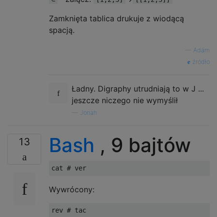
Zamknięta tablica drukuje z wiodącą
spacją.
—
Adám
źródło
Ładny. Digraphy utrudniają to w J ...
jeszcze niczego nie wymyślił
—
Jonah
Bash
, 9 bajtów
13
cat 
# ver
Wywrócony:
rev 
# tac