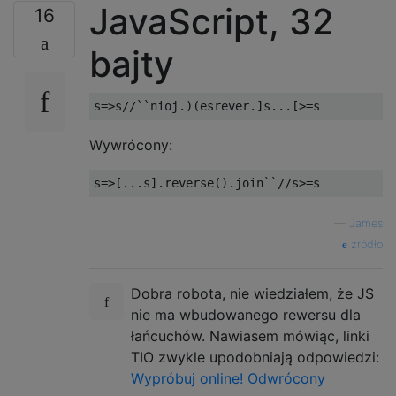
JavaScript, 32
16
bajty
s
=>
s
//``nioj.)(esrever.]s...[>=s
Wywrócony:
s
=>[...
s
].
reverse
().
join
``
//s>=s
—
James
źródło
Dobra robota, nie wiedziałem, że JS
nie ma wbudowanego rewersu dla
łańcuchów. Nawiasem mówiąc, linki
TIO zwykle upodobniają odpowiedzi:
Wypróbuj online!
Odwrócony