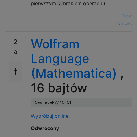
pierwszym
brakiem operacji ).
a
—
DLosc
źródło
Wolfram
2
Language
(Mathematica)
,
16 bajtów
Wypróbuj online!
Odwrócony
: