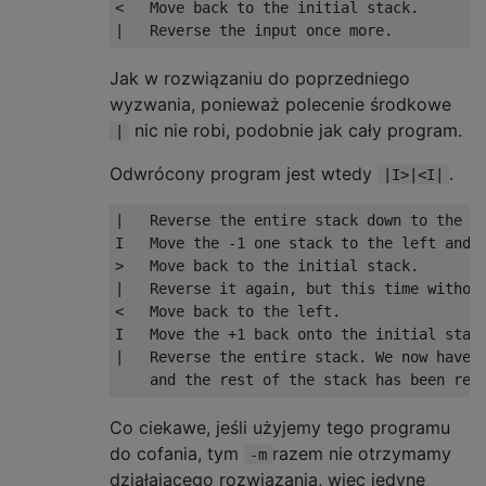
<   Move back to the initial stack.

Jak w rozwiązaniu do poprzedniego
wyzwania, ponieważ polecenie środkowe
nic nie robi, podobnie jak cały program.
|
Odwrócony program jest wtedy
.
|I>|<I|
|   Reverse the entire stack down to the EO
I   Move the -1 one stack to the left and t
>   Move back to the initial stack.

|   Reverse it again, but this time without
<   Move back to the left.

I   Move the +1 back onto the initial stack
|   Reverse the entire stack. We now have t
Co ciekawe, jeśli użyjemy tego programu
do cofania, tym
razem nie otrzymamy
-m
działającego rozwiązania, więc jedyne