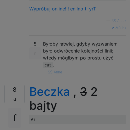
Wypróbuj online!
! enilno ti yrT
—
SS Anne
źródło
5
Byłoby łatwiej, gdyby wyzwaniem
było odwrócenie kolejności linii;
wtedy mógłbym po prostu użyć
.
cat
—
SS Anne
Beczka
,
3
2
8
bajty