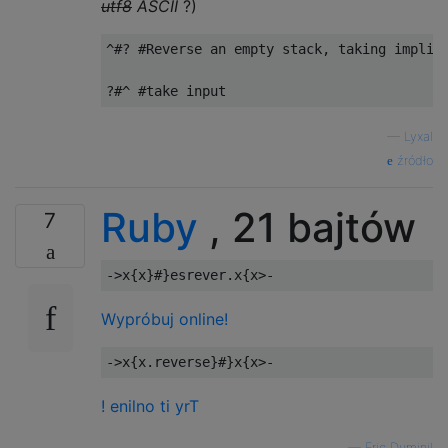
utf8
ASCII
?)
^#? #Reverse an empty stack, taking implici
—
Lyxal
źródło
Ruby
, 21 bajtów
7
->
x
{
x
}#}
esrever
.
x
{
x
>-
Wypróbuj online!
->
x
{
x
.
reverse
}#}
x
{
x
>-
! enilno ti yrT
—
Eric Duminil