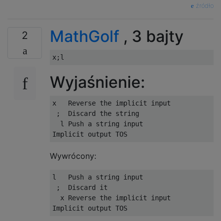
źródło
MathGolf
, 3 bajty
2
Wyjaśnienie:
x   Reverse the implicit input

 ;  Discard the string

  l Push a string input

Wywrócony:
l   Push a string input

 ;  Discard it

  x Reverse the implicit input
