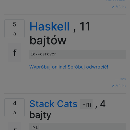
źródło
Haskell
, 11
5
bajtów
id
--esrever
Wypróbuj online!
Spróbuj odwrócić!
—
ovs
źródło
Stack Cats
, 4
4
-m
bajty