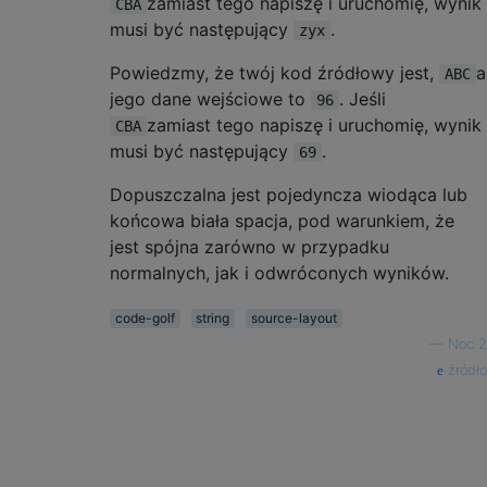
zamiast tego napiszę i uruchomię, wynik
CBA
musi być następujący
.
zyx
Powiedzmy, że twój kod źródłowy jest,
a
ABC
jego dane wejściowe to
. Jeśli
96
zamiast tego napiszę i uruchomię, wynik
CBA
musi być następujący
.
69
Dopuszczalna jest pojedyncza wiodąca lub
końcowa biała spacja, pod warunkiem, że
jest spójna zarówno w przypadku
normalnych, jak i odwróconych wyników.
code-golf
string
source-layout
—
Noc 2
źródło