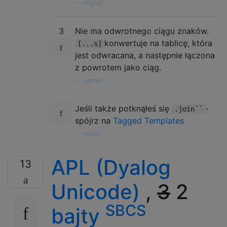
—
Night2
3
Nie ma odwrotnego ciągu znaków.
konwertuje na tablicę, która
[...s]
jest odwracana, a następnie łączona
z powrotem jako ciąg.
—
James
Jeśli także potknąłeś się
-
.join``
spójrz na
Tagged Templates
—
nitzel
APL (Dyalog
13
Unicode)
,
3
2
SBCS
bajty