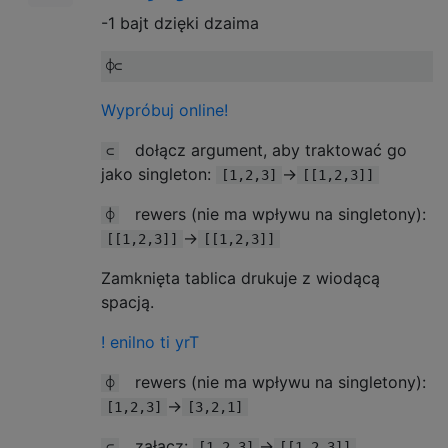
-1 bajt dzięki dzaima
⌽⊂
Wypróbuj online!
dołącz argument, aby traktować go
⊂
jako singleton:
→
[1,2,3]
[[1,2,3]]
rewers (nie ma wpływu na singletony):
⌽
→
[[1,2,3]]
[[1,2,3]]
Zamknięta tablica drukuje z wiodącą
spacją.
! enilno ti yrT
rewers (nie ma wpływu na singletony):
⌽
→
[1,2,3]
[3,2,1]
załącz:
→
⊂
[1,2,3]
[[1,2,3]]