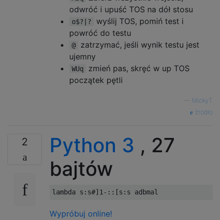
odwróć i upuść TOS na dół stosu
wyślij TOS, pomiń test i
o$?|?
powróć do testu
zatrzymać, jeśli wynik testu jest
@
ujemny
zmień pas, skręć w up TOS
WUq
początek pętli
—
MickyT
źródło
Python 3
, 27
2
bajtów
lambda
 s
:
s
#]1-::[s:s adbmal
Wypróbuj online!