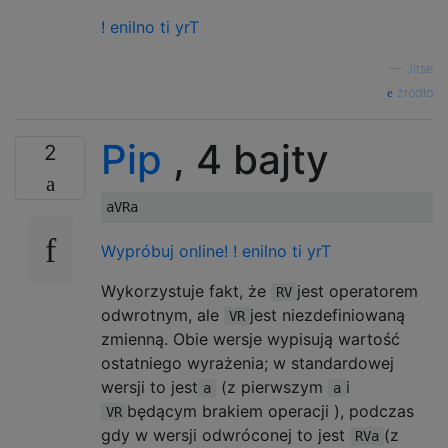
! enilno ti yrT
—
Jitse
źródło
Pip
, 4 bajty
2
Wypróbuj online!
! enilno ti yrT
Wykorzystuje fakt, że
jest operatorem
RV
odwrotnym, ale
jest niezdefiniowaną
VR
zmienną. Obie wersje wypisują wartość
ostatniego wyrażenia; w standardowej
wersji to jest
(z pierwszym
i
a
a
będącym brakiem operacji ), podczas
VR
gdy w wersji odwróconej to jest
(z
RVa