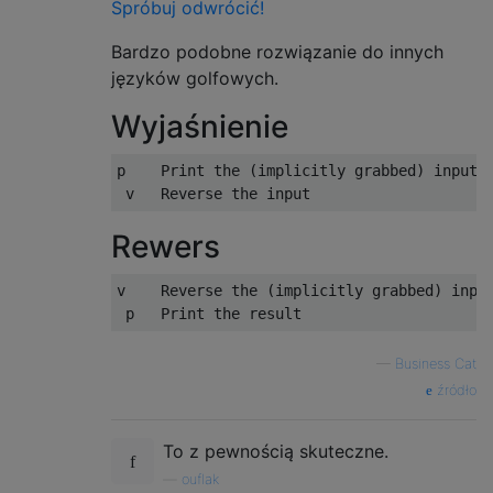
Spróbuj odwrócić!
Bardzo podobne rozwiązanie do innych
języków golfowych.
Wyjaśnienie
p    Print the (implicitly grabbed) input

Rewers
v    Reverse the (implicitly grabbed) input
—
Business Cat
źródło
To z pewnością skuteczne.
—
ouflak