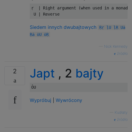
ṛ  | Right argument (when used in a monadic
Siedem innych dwubajtowych
Ṛṛ ḷU ḷṚ Uȧ
Ṛȧ ȯU ȯṚ
—
Nick Kennedy
źródło
Japt
, 2
bajty
2
Wypróbuj
|
Wywrócony
—
Kudłaty
źródło