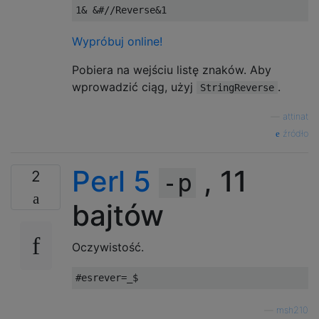
Wypróbuj online!
Pobiera na wejściu listę znaków. Aby
wprowadzić ciąg, użyj
.
StringReverse
—
attinat
źródło
Perl 5
, 11
2
-p
bajtów
Oczywistość.
—
msh210