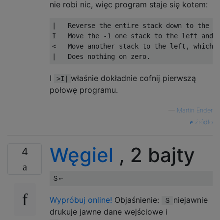
nie robi nic, więc program staje się kotem:
|   Reverse the entire stack down to the EO
I   Move the -1 one stack to the left and t
<   Move another stack to the left, which c
I
właśnie dokładnie cofnij pierwszą
>I|
połowę programu.
—
Martin Ender
źródło
Węgiel
, 2 bajty
4
Wypróbuj online!
Objaśnienie:
niejawnie
Ｓ
drukuje jawne dane wejściowe i