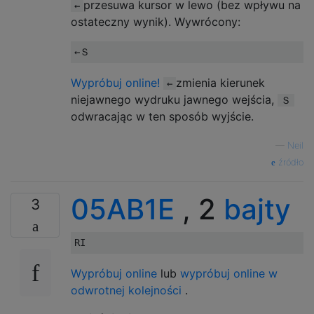
przesuwa kursor w lewo (bez wpływu na
←
ostateczny wynik). Wywrócony:
Wypróbuj online!
zmienia kierunek
←
niejawnego wydruku jawnego wejścia,
Ｓ
odwracając w ten sposób wyjście.
—
Neil
źródło
05AB1E
, 2
bajty
3
Wypróbuj online
lub
wypróbuj online w
odwrotnej kolejności
.