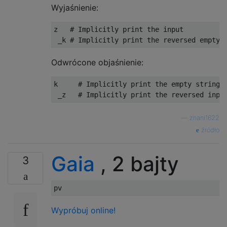
Wyjaśnienie:
z   # Implicitly print the input

Odwrócone objaśnienie:
k     # Implicitly print the empty string

—
znani1622
źródło
Gaia
, 2 bajty
3
Wypróbuj online!