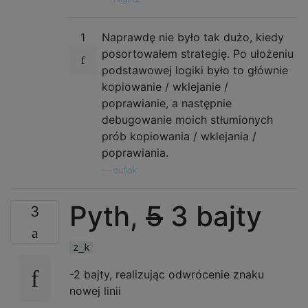
1
Naprawdę nie było tak dużo, kiedy
posortowałem strategię. Po ułożeniu
podstawowej logiki było to głównie
kopiowanie / wklejanie /
poprawianie, a następnie
debugowanie moich stłumionych
prób kopiowania / wklejania /
poprawiania.
—
ouflak
Pyth,
5
3 bajty
3
z_k
-2 bajty, realizując odwrócenie znaku
nowej linii