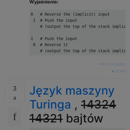
Wyjaśnienie:
R   
# Reverse the (implicit) input
 I  
# Push the input
# (output the top of the stack implici
I   
# Push the input
 R  
# Reverse it
# (output the top of the stack implici
—
Kevin Cruijssen
źródło
Język maszyny
3
Turinga
,
14324
14321
bajtów