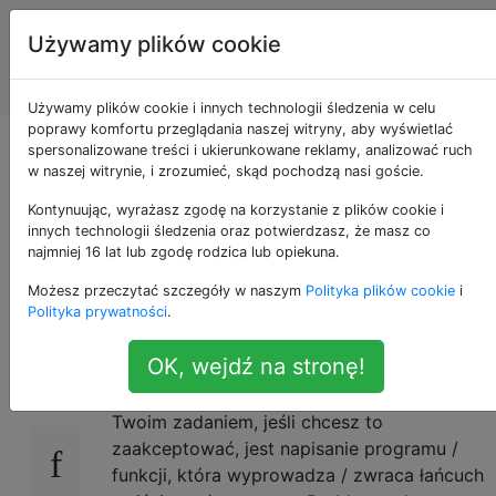
Programowanie
Tagi
Używamy plików cookie
puzzli i Code
Account
Golf
Używamy plików cookie i innych technologii śledzenia w celu
poprawy komfortu przeglądania naszej witryny, aby wyświetlać
Odwracam kod
spersonalizowane treści i ukierunkowane reklamy, analizować ruch
w naszej witrynie, i zrozumieć, skąd pochodzą nasi goście.
źródłowy, odwracasz
Kontynuując, wyrażasz zgodę na korzystanie z plików cookie i
innych technologii śledzenia oraz potwierdzasz, że masz co
najmniej 16 lat lub zgodę rodzica lub opiekuna.
wejście!
Możesz przeczytać szczegóły w naszym
Polityka plików cookie
i
Polityka prywatności
.
Jeszcze inna jawne
zdzierstwo
z
rip-off
z
17
OK, wejdź na stronę!
rip-off
. Głosuj dalej!
Twoim zadaniem, jeśli chcesz to
zaakceptować, jest napisanie programu /
funkcji, która wyprowadza / zwraca łańcuch