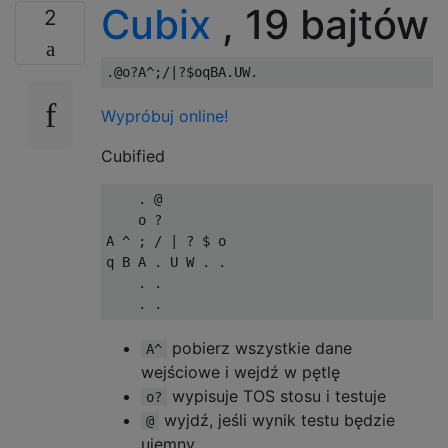
Cubix
, 19 bajtów
2
Wypróbuj online!
Cubified
    . @

    o ?

A ^ ; / | ? $ o

q B A . U W . .

    . .

pobierz wszystkie dane
A^
wejściowe i wejdź w pętlę
wypisuje TOS stosu i testuje
o?
wyjdź, jeśli wynik testu będzie
@
ujemny