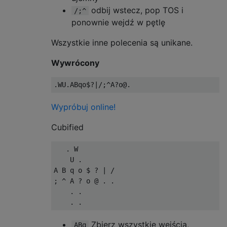
odbij wstecz, pop TOS i
/;^
ponownie wejdź w pętlę
Wszystkie inne polecenia są unikane.
Wywrócony
Wypróbuj online!
Cubified
   . W

    U .

A B q o $ ? | /

; ^ A ? o @ . .

    . .

Zbierz wszystkie wejścia,
ABq