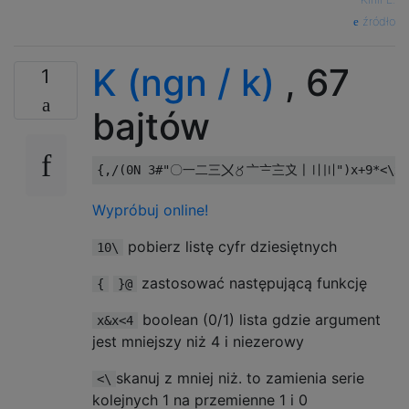
źródło
K (ngn / k)
, 67
1
bajtów
Wypróbuj online!
pobierz listę cyfr dziesiętnych
10\
zastosować następującą funkcję
{
}@
boolean (0/1) lista gdzie argument
x&x<4
jest mniejszy niż 4 i niezerowy
skanuj z mniej niż. to zamienia serie
<\
kolejnych 1 na przemienne 1 i 0