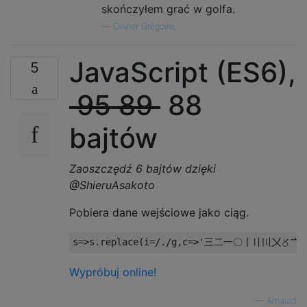
skończyłem grać w golfa.
—
Olivier Grégoire,
JavaScript (ES6),
5
95 89
88
bajtów
Zaoszczędź 6 bajtów dzięki
@ShieruAsakoto
Pobiera dane wejściowe jako ciąg.
s
=>
s
.
replace
(
i
=
/./
g
,
c
=>
'三二一〇〡〢〣〤〥〦
Wypróbuj online!
—
Arnauld