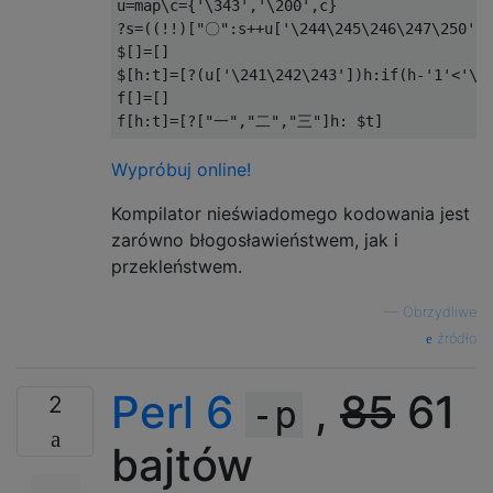
u=map\c={'\343','\200',c}

?s=((!!)["〇":s++u['\244\245\246\247\250']]
$[]=[]

$[h:t]=[?(u['\241\242\243'])h:if(h-'1'<'\00
f[]=[]

Wypróbuj online!
Kompilator nieświadomego kodowania jest
zarówno błogosławieństwem, jak i
przekleństwem.
—
Obrzydliwe
źródło
Perl 6
,
85
61
2
-p
bajtów