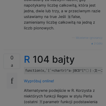
napotykamy liczbę całkowitą, która jest
jedna, dwie lub trzy, a w przeciwnym razie
ustawiamy na true Jeśli
false,
b
zamieniamy liczbę całkowitą na jedną z
liczb pionowych.
—
Wcielenie ignorancji
źródło
R
104 bajty
0
function
(
x
,
`[`
=
chartr
)
"a-jBCD"
[
"〇〡-〩一二
Wypróbuj online!
Alternatywne podejście w R. Korzysta z
niektórych funkcji Regex w stylu Perla
(ostatni
parametr funkcji podstawienia
T