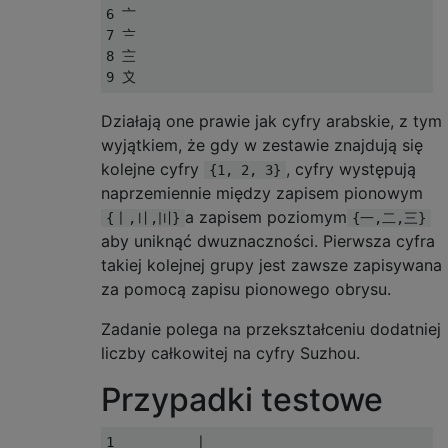
6 〦

7 〧

8 〨

Działają one prawie jak cyfry arabskie, z tym
wyjątkiem, że gdy w zestawie znajdują się
kolejne cyfry
, cyfry występują
{1, 2, 3}
naprzemiennie między zapisem pionowym
a zapisem poziomym
{〡,〢,〣}
{一,二,三}
aby uniknąć dwuznaczności. Pierwsza cyfra
takiej kolejnej grupy jest zawsze zapisywana
za pomocą zapisu pionowego obrysu.
Zadanie polega na przekształceniu dodatniej
liczby całkowitej na cyfry Suzhou.
Przypadki testowe
1          〡
