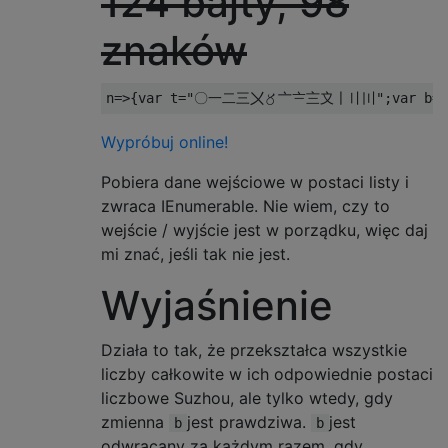
124 bajty, 98
znaków
n
=>{
var
 t
=
"〇一二三〤〥〦〧〨〩〡〢〣"
;
var
 b
=
0
Wypróbuj online!
Pobiera dane wejściowe w postaci listy i
zwraca IEnumerable. Nie wiem, czy to
wejście / wyjście jest w porządku, więc daj
mi znać, jeśli tak nie jest.
Wyjaśnienie
Działa to tak, że przekształca wszystkie
liczby całkowite w ich odpowiednie postaci
liczbowe Suzhou, ale tylko wtedy, gdy
zmienna
jest prawdziwa.
jest
b
b
odwracany za każdym razem, gdy