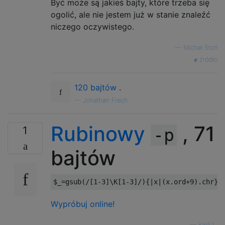
Być może są jakieś bajty, które trzeba się
ogolić, ale nie jestem już w stanie znaleźć
niczego oczywistego.
—
Michał Stoń
źródło
120 bajtów
.
—
Jonathan Frech
Rubinowy
, 71
1
-p
bajtów
$_
=
gsub
(
/[1-3]\K[1-3]/
){|
x
|(
x
.
ord
+
9
).
chr
}.
Wypróbuj online!
—
Kirill L.