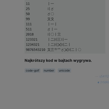
11         〡一

25         〢〥

50         〥〇

99         〩〩

111        〡一〡

511        〥〡一

2018       〢〇〡〨

123321     〡二〣三〢一

1234321    〡二〣〤〣二〡

Najkrótszy kod w bajtach wygrywa.
code-golf
number
unicode
—
u54112
źródło