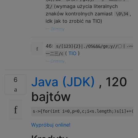
(wymaga użycia literalnych
〩/
znaków kontrolnych zamiast
,
\0\34
idk jak to zrobić na TIO)
—
Grimmy
46:
s/[123]{2}|./OS&$&/ge;y//〇〡-〰
(
TIO
)
一二三/c
—
Grimmy,
Java (JDK)
, 120
6
bajtów
s
->{
for
(
int
 i
=
0
,
p
=
0
,
c
;
i
<
s
.
length
;)
s
[
i
]+=(
p
Wypróbuj online!