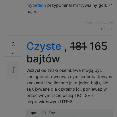
mypetlion
przypominał mi trywialny golf. -4
bajty.
—
Erik the Outgolfer
źródło
Czyste
,
181
165
3
bajtów
Wszystkie znaki ósemkowe mogą być
zastąpione równoważnymi jednobajtowymi
znakami (i są liczone jako jeden bajt), ale
są używane dla czytelności, ponieważ w
przeciwnym razie psują TIO i SE z
nieprawidłowym UTF-8.
import StdEnv
