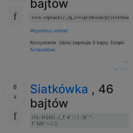
bajtów
s
=>
s
.
replace
(
/./
g
,
c
=>(
p
=
14
>>
c
&!
p
)|
c
>
3
?
eval
Wypróbuj online!
Korzystanie
zapisuje 3 bajty. Dzięki
14>>c
Arnauldowi
.
—
tsh
źródło
Siatkówka
, 46
8
bajtów
/[1-3]{2}|./_T`d`〇〡-〩`^.
