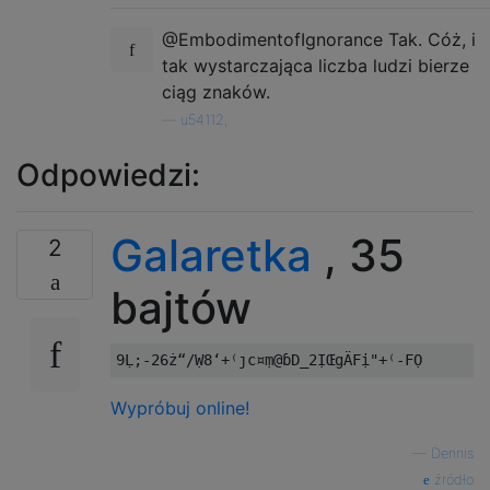
@EmbodimentofIgnorance Tak. Cóż, i
tak wystarczająca liczba ludzi bierze
ciąg znaków.
—
u54112,
Odpowiedzi:
Galaretka
, 35
2
bajtów
Wypróbuj online!
—
Dennis
źródło