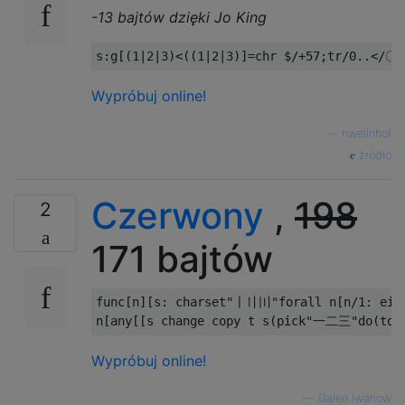
-13 bajtów dzięki Jo King
s
:
g
[(
1
|
2
|
3
)<((
1
|
2
|
3
)]=
chr $
/+
57
;
tr
/
0.
.<
/〇
Wypróbuj online!
—
nwellnhof
źródło
Czerwony
,
198
2
171 bajtów
func[n][s: charset"〡〢〣"forall n[n/1: eith
Wypróbuj online!
—
Galen Iwanow