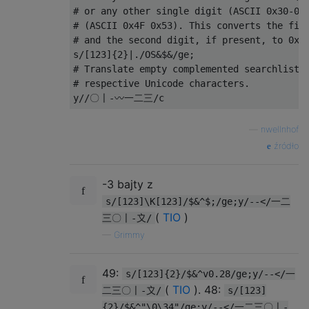
# or any other single digit (ASCII 0x30-0x3
# (ASCII 0x4F 0x53). This converts the firs
# and the second digit, if present, to 0x11
s/[123]{2}|./OS&$&/ge;

# Translate empty complemented searchlist (
# respective Unicode characters.

—
nwellnhof
źródło
-3 bajty z
s/[123]\K[123]/$&^$;/ge;y/--</一二
(
TIO
)
三〇〡-〩/
—
Grimmy
49:
s/[123]{2}/$&^v0.28/ge;y/--</一
(
TIO
). 48:
二三〇〡-〩/
s/[123]
{2}/$&^"\0\34"/ge;y/--</一二三〇〡-