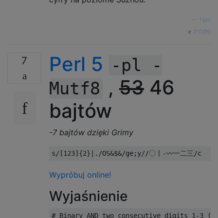
—
Neil
źródło
Perl 5
7
-pl -
,
53
46
Mutf8
bajtów
-7 bajtów dzięki Grimy
Wypróbuj online!
Wyjaśnienie
# Binary AND two consecutive digits 1-3 (AS