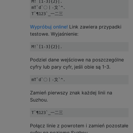
M!`[1-3]{2}|.

mT`d`〇〡-〩`^.

Wypróbuj online!
Link zawiera przypadki
testowe. Wyjaśnienie:
Podziel dane wejściowe na poszczególne
cyfry lub pary cyfr, jeśli obie są 1-3.
Zamień pierwszy znak każdej linii na
Suzhou.
Połącz linie z powrotem i zamień pozostałe
cyfry na poziome Suzhou.