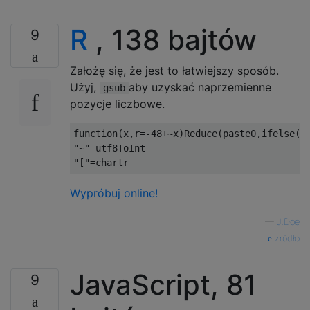
R
, 138 bajtów
9
Założę się, że jest to łatwiejszy sposób.
Użyj,
aby uzyskać naprzemienne
gsub
pozycje liczbowe.
function
(
x
,
r
=
-48
+~
x
)
Reduce
(
paste0
,
ifelse
(
5
"~"
=
utf8ToInt
"["
=
chartr
Wypróbuj online!
—
J.Doe
źródło
JavaScript, 81
9