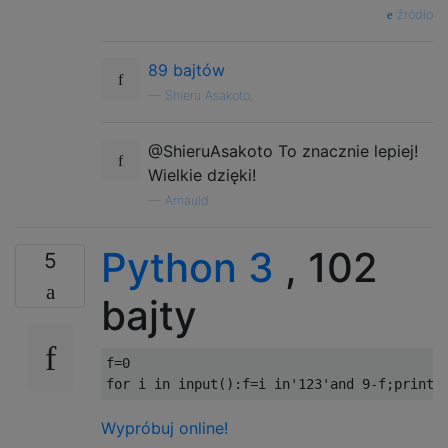
źródło
89 bajtów
—
Shieru Asakoto,
@ShieruAsakoto To znacznie lepiej!
Wielkie dzięki!
—
Arnauld
Python 3
, 102
5
bajty
f
=
0
for
 i 
in
 input
():
f
=
i 
in
'123'
and
9
-
f
;
print
(
Wypróbuj online!