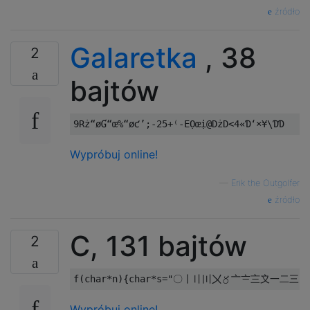
źródło
Galaretka
, 38
2
bajtów
Wypróbuj online!
—
Erik the Outgolfer
źródło
C, 131 bajtów
2
Wypróbuj online!