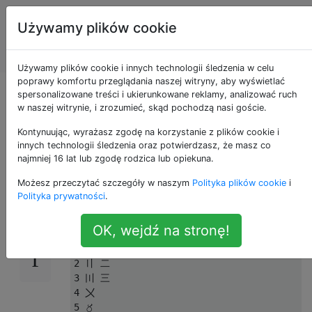
Programowanie
Tagi
Używamy plików cookie
puzzli i Code
Account
Golf
Używamy plików cookie i innych technologii śledzenia w celu
poprawy komfortu przeglądania naszej witryny, aby wyświetlać
Konwertuj na liczby
spersonalizowane treści i ukierunkowane reklamy, analizować ruch
w naszej witrynie, i zrozumieć, skąd pochodzą nasi goście.
Suzhou
Kontynuując, wyrażasz zgodę na korzystanie z plików cookie i
innych technologii śledzenia oraz potwierdzasz, że masz co
najmniej 16 lat lub zgodę rodzica lub opiekuna.
Możesz przeczytać szczegóły w naszym
Polityka plików cookie
i
Cyfry Suzhou
(蘇州 碼子; także 花 碼) to
27
Polityka prywatności
.
chińskie liczby dziesiętne:
OK, wejdź na stronę!
0 〇

1 〡 一

2 〢 二

3 〣 三

4 〤

5 〥
