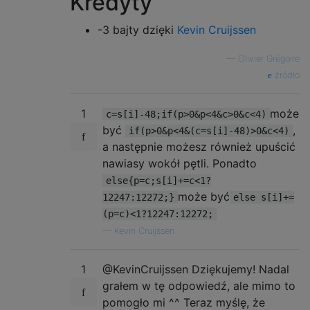
Kredyty
-3 bajty dzięki
Kevin Cruijssen
—
Olivier Grégoire
źródło
1
może
c=s[i]-48;if(p>0&p<4&c>0&c<4)
być
,
if(p>0&p<4&(c=s[i]-48)>0&c<4)
a następnie możesz również upuścić
nawiasy wokół pętli. Ponadto
else{p=c;s[i]+=c<1?
może być
12247:12272;}
else s[i]+=
(p=c)<1?12247:12272;
—
Kevin Cruijssen
1
@KevinCruijssen Dziękujemy! Nadal
grałem w tę odpowiedź, ale mimo to
pomogło mi ^^ Teraz myślę, że