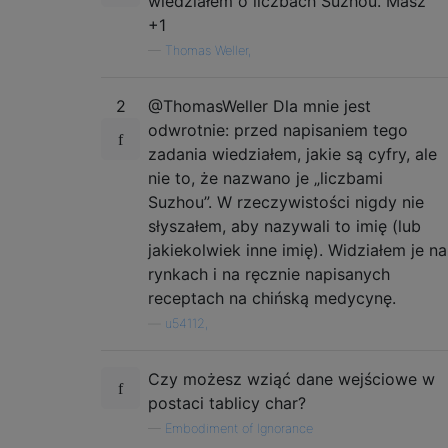
wiedziałem o liczbach Suzhou. Masz
+1
—
Thomas Weller,
2
@ThomasWeller Dla mnie jest
odwrotnie: przed napisaniem tego
zadania wiedziałem, jakie są cyfry, ale
nie to, że nazwano je „liczbami
Suzhou”. W rzeczywistości nigdy nie
słyszałem, aby nazywali to imię (lub
jakiekolwiek inne imię). Widziałem je na
rynkach i na ręcznie napisanych
receptach na chińską medycynę.
—
u54112,
Czy możesz wziąć dane wejściowe w
postaci tablicy char?
—
Embodiment of Ignorance