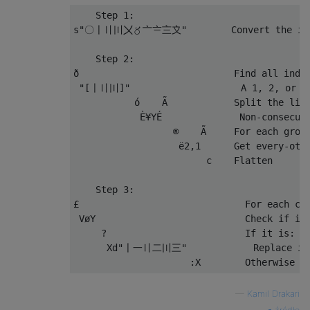
    Step 1:

s"〇〡〢〣〤〥〦〧〨〩"        Convert the input 
    Step 2:

ð                            Find all index
 "[〡〢〣]"                    A 1, 2, or 3 
           ó    Ã            Split the list
            È¥YÉ              Non-consecuti
                  ®    Ã     For each group
                   ë2,1      Get every-othe
                        c    Flatten

    Step 3:

£                              For each cha
 VøY                           Check if its
     ?                         If it is:

      Xd"〡一〢二〣三"            Replace it w
—
Kamil Drakari