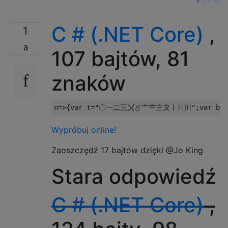
źródło
C # (.NET Core)
,
1
107 bajtów, 81
znaków
n
=>{
var
 t
=
"〇一二三〤〥〦〧〨〩〡〢〣"
;
var
 b
=
0
Wypróbuj online!
Zaoszczędź 17 bajtów dzięki @Jo King
Stara odpowiedź
C # (.NET Core)
,