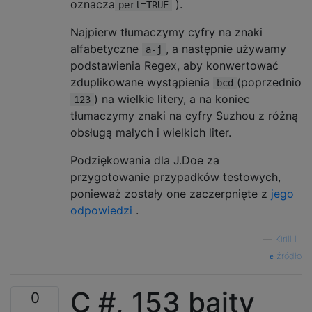
oznacza
).
perl=TRUE
Najpierw tłumaczymy cyfry na znaki
alfabetyczne
, a następnie używamy
a-j
podstawienia Regex, aby konwertować
zduplikowane wystąpienia
(poprzednio
bcd
) na wielkie litery, a na koniec
123
tłumaczymy znaki na cyfry Suzhou z różną
obsługą małych i wielkich liter.
Podziękowania dla J.Doe za
przygotowanie przypadków testowych,
ponieważ zostały one zaczerpnięte z
jego
odpowiedzi
.
—
Kirill L.
źródło
C #, 153 bajty
0