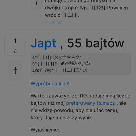
notację poziomego obrysu dla
dwójki i trójki? Np.
Powinien
f[123]
wrócić
.
〡二〣
—
u54112,
Japt
, 55 bajtów
1
s"〇〡〢〣〤〥〦〧〨〩"

ð"[〡〢〣]" óÈ¥YÉÃ®ë2,1Ãc

Wypróbuj online!
Warto zauważyć, że TIO podaje inną liczbę
bajtów niż mój
preferowany tłumacz
, ale
nie widzę powodu, aby nie ufać temu,
który daje mi niższy wynik.
Wyjaśnienie: