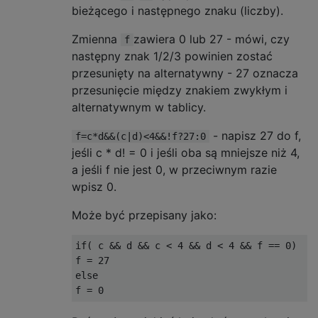
bieżącego i następnego znaku (liczby).
Zmienna
zawiera 0 lub 27 - mówi, czy
f
następny znak 1/2/3 powinien zostać
przesunięty na alternatywny - 27 oznacza
przesunięcie między znakiem zwykłym i
alternatywnym w tablicy.
- napisz 27 do f,
f=c*d&&(c|d)<4&&!f?27:0
jeśli c * d! = 0 i jeśli oba są mniejsze niż 4,
a jeśli f nie jest 0, w przeciwnym razie
wpisz 0.
Może być przepisany jako:
if( c && d && c < 4 && d < 4 && f == 0)

f = 27

else
