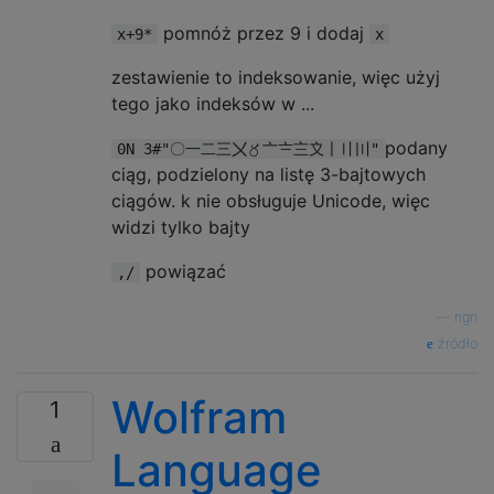
pomnóż przez 9 i dodaj
x+9*
x
zestawienie to indeksowanie, więc użyj
tego jako indeksów w ...
podany
0N 3#"〇一二三〤〥〦〧〨〩〡〢〣"
ciąg, podzielony na listę 3-bajtowych
ciągów. k nie obsługuje Unicode, więc
widzi tylko bajty
powiązać
,/
—
ngn
źródło
Wolfram
1
Language