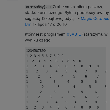
Zrobiłem zrobiłem paszczę
8F9ÝÀNð×ý}».∊
statku kosmicznego! Byłem podekscytowany
sugestią 12-bajtowej edycji. -
Magic Octopus
Urn
17 lipca 17 o 20:10
Który jest programem
05AB1E
(starszym), w
wyniku czego:
1234567890

1 2 3 4 5 6 7 8 9 0

1  2  3  4  5  6  7  8  9  0

1   2   3   4   5   6   7   8   9   0

1    2    3    4    5    6    7    8    9  
1     2     3     4     5     6     7     8
1      2      3      4      5      6      7
1       2       3       4       5       6  
1      2      3      4      5      6      7
1     2     3     4     5     6     7     8
1    2    3    4    5    6    7    8    9  
1   2   3   4   5   6   7   8   9   0
