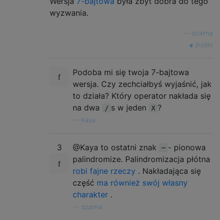
Wersja
7-bajtowa
była zbyt dobra do tego
wyzwania.
—
dzaima
źródło
Podoba mi się twoja 7-bajtowa
wersja. Czy zechciałbyś wyjaśnić, jak
to działa? Który operator nakłada się
na dwa
s w jeden
?
/
X
—
Kaya
3
@Kaya to ostatni znak
- pionowa
─
palindromize. Palindromizacja płótna
robi fajne rzeczy
. Nakładająca się
część
ma również swój własny
charakter
.
—
dzaima