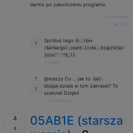
darmo po zakończeniu programu.
—
AdmBorkBork
źródło
Spróbuj tego:
0..($x=
($a=$args).count-1)+$x..0|gu|%{$a-
join(' '*$_)}
—
mazzy
1
@mazzy Co ... jak to
Get-
działa w tym zakresie? To
Unique
szalone! Dzięki!
—
AdmBorkBork,
05AB1E (starsza
4