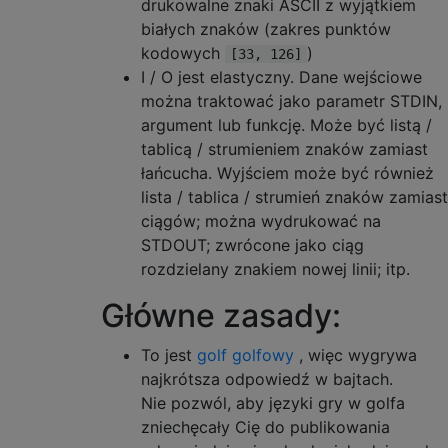
drukowalne znaki ASCII z wyjątkiem
białych znaków (zakres punktów
kodowych
)
[33, 126]
I / O jest elastyczny. Dane wejściowe
można traktować jako parametr STDIN,
argument lub funkcję. Może być listą /
tablicą / strumieniem znaków zamiast
łańcucha. Wyjściem może być również
lista / tablica / strumień znaków zamiast
ciągów; można wydrukować na
STDOUT; zwrócone jako ciąg
rozdzielany znakiem nowej linii; itp.
Główne zasady:
To jest
golf golfowy
, więc wygrywa
najkrótsza odpowiedź w bajtach.
Nie pozwól, aby języki gry w golfa
zniechęcały Cię do publikowania