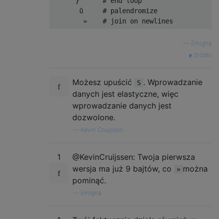
      }      # end loop

       û     # palendromize

—
Emigna
źródło
Możesz upuścić
. Wprowadzanie
S
danych jest elastyczne, więc
wprowadzanie danych jest
dozwolone.
—
Kevin Cruijssen
1
@KevinCruijssen: Twoja pierwsza
wersja ma już 9 bajtów, co
można
»
pominąć.
—
Emigna