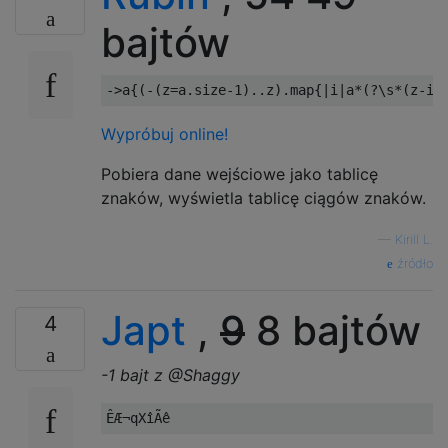
bajtów
->
a
{(-(
z
=
a
.
size
-
1
)..
z
).
map
{|
i
|
a
*(?
\s
*(
z
-
i
.
Wypróbuj online!
Pobiera dane wejściowe jako tablicę
znaków, wyświetla tablicę ciągów znaków.
—
Kirill L.
źródło
Japt
,
9
8 bajtów
4
-1 bajt z @Shaggy