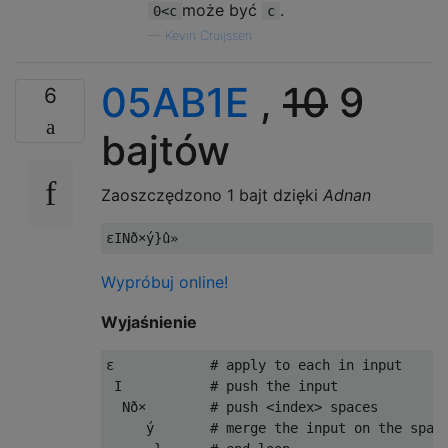
może być
.
0<c
c
—
Kevin Cruijssen
05AB1E
,
10
9
6
bajtów
Zaoszczędzono 1 bajt dzięki
Adnan
Wypróbuj online!
Wyjaśnienie
ε            # apply to each in input

 I           # push the input

  Nð×        # push <index> spaces

     ý       # merge the input on the space