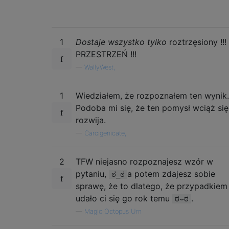
0  5  A  B  1  E

0   5   A   B   1   E

0    5    A    B    1    E

0     5     A     B     1     E

1
Dostaje wszystko tylko
roztrzęsiony !!!
0    5    A    B    1    E

PRZESTRZEŃ !!!
0   5   A   B   1   E

—
WallyWest,
0  5  A  B  1  E

0 5 A B 1 E

05AB1E

1
Wiedziałem, że rozpoznałem ten wynik.
Podoba mi się, że ten pomysł wciąż się
Input: )}/\

rozwija.
Output:

)}/\

—
Carcigenicate,
) } / \

)  }  /  \

2
TFW niejasno rozpoznajesz wzór w
)   }   /   \

pytaniu,
a potem zdajesz sobie
ಠ_ಠ
)  }  /  \

sprawę, że to dlatego, że przypadkiem
) } / \

udało ci się go rok temu
.
ಠ⌣ಠ
—
Magic Octopus Urn