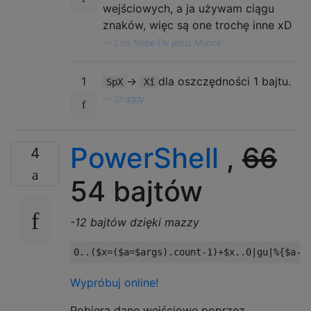
wejściowych, a ja używam ciągu
znaków, więc są one trochę inne xD
—
Luis felipe De jesus Munoz
1
->
dla oszczędności 1 bajtu.
SpX
Xî
—
Shaggy
PowerShell
,
66
4
54 bajtów
-12 bajtów dzięki mazzy
0.
.(
$x
=(
$a
=
$args
).
count
-
1
)+
$x
..
0
|
gu
|%{
$a
-
j
Wypróbuj online!
Pobiera dane wejściowe poprzez