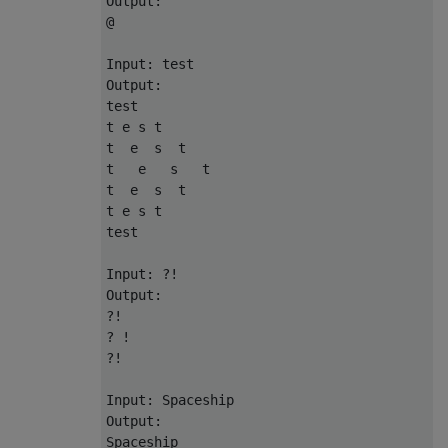
Output:

@

Input: test

Output:

test

t e s t

t  e  s  t

t   e   s   t

t  e  s  t

t e s t

test

Input: ?!

Output:

?!

? !

?!

Input: Spaceship

Output:

Spaceship
