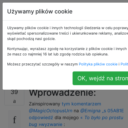
Programowanie
Tagi
Używamy plików cookie
puzzli i Code
Account
Golf
Używamy plików cookie i innych technologii śledzenia w celu poprawy
wyświetlać spersonalizowane treści i ukierunkowane reklamy, analizow
Zrobiłem zrobiłem
skąd pochodzą nasi goście.
Kontynuując, wyrażasz zgodę na korzystanie z plików cookie i innych 
paszczę statku
że masz co najmniej 16 lat lub zgodę rodzica lub opiekuna.
Możesz przeczytać szczegóły w naszym
Polityka plików cookie
i
Poli
kosmicznego!
OK, wejdź na stron
Wprowadzenie:
39
Zainspirowany
tym komentarzem
@MagicOctopusUrn
na
@Emigna
„s 05AB1E
odpowiedź
dla mojego
«
To było po prostu
bug
»wyzwanie
: