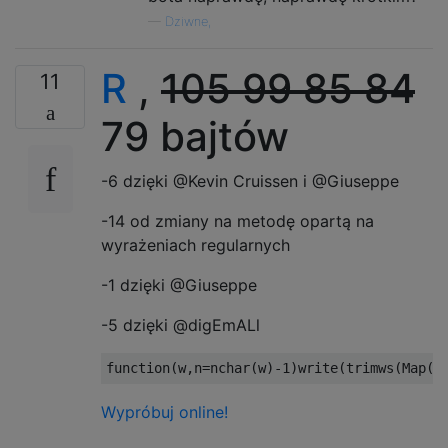
—
Dziwne,
R
,
105
99
85
84
11
79 bajtów
-6 dzięki @Kevin Cruissen i @Giuseppe
-14 od zmiany na metodę opartą na
wyrażeniach regularnych
-1 dzięki @Giuseppe
-5 dzięki @digEmALl
function
(
w
,
n
=
nchar
(
w
)
-1
)
write
(
trimws
(
Map
(
g
Wypróbuj online!