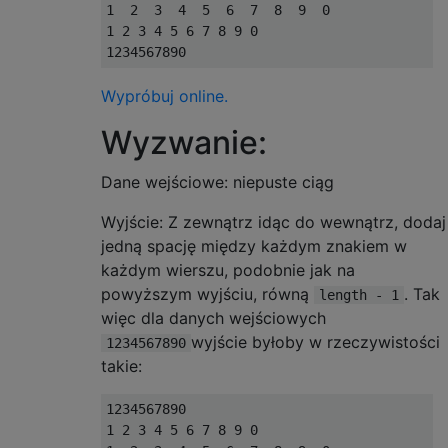
1  2  3  4  5  6  7  8  9  0

1 2 3 4 5 6 7 8 9 0

Wypróbuj online.
Wyzwanie:
Dane wejściowe: niepuste ciąg
Wyjście: Z zewnątrz idąc do wewnątrz, dodaj
jedną spację między każdym znakiem w
każdym wierszu, podobnie jak na
powyższym wyjściu, równą
. Tak
length - 1
więc dla danych wejściowych
wyjście byłoby w rzeczywistości
1234567890
takie:
1234567890

1 2 3 4 5 6 7 8 9 0
