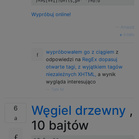
`)=>
s
[++
i
]?
o
+
f
(
s
,
p
+
' '
)+
o
:
o
Wypróbuj online!
—
Arnauld
źródło
wypróbowałem go z ciągiem
z
odpowiedzi na
RegEx dopasuj
otwarte tagi, z wyjątkiem tagów
niezależnych XHTML,
a wynik
wygląda interesująco
—
Tom M
Węgiel drzewny
,
6
10 bajtów