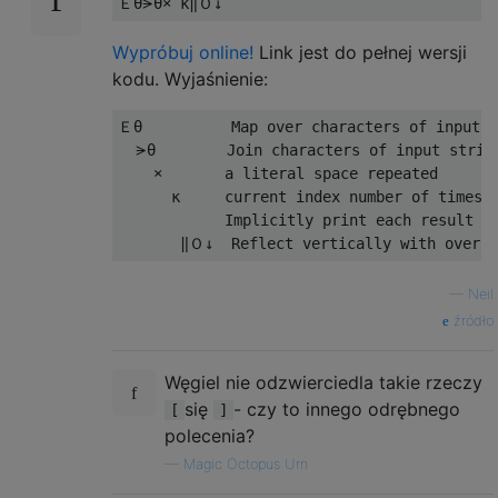
Wypróbuj online!
Link jest do pełnej wersji
kodu. Wyjaśnienie:
Ｅθ          Map over characters of input s
  ⪫θ        Join characters of input string
    ×       a literal space repeated 

      κ     current index number of times

            Implicitly print each result on
—
Neil
źródło
Węgiel nie odzwierciedla takie rzeczy
się
- czy to innego odrębnego
[
]
polecenia?
—
Magic Octopus Urn