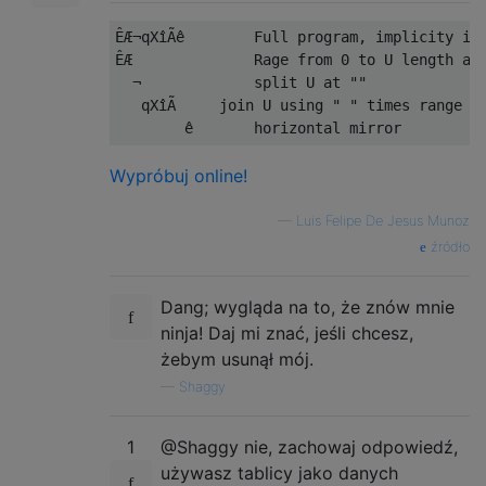
ÊÆ¬qXîÃê        Full program, implicity inp
ÊÆ              Rage from 0 to U length and
  ¬             split U at ""

   qXîÃ     join U using " " times range cu
Wypróbuj online!
—
Luis Felipe De Jesus Munoz
źródło
Dang; wygląda na to, że znów mnie
ninja! Daj mi znać, jeśli chcesz,
żebym usunął mój.
—
Shaggy
1
@Shaggy nie, zachowaj odpowiedź,
używasz tablicy jako danych