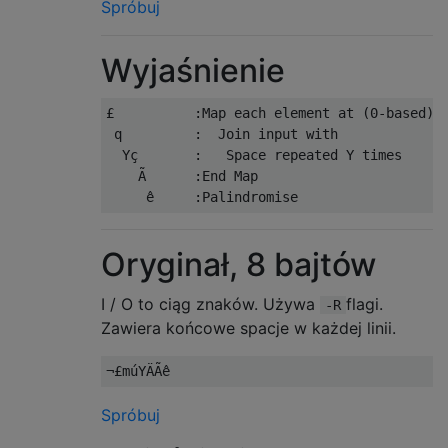
Spróbuj
Wyjaśnienie
£          :Map each element at (0-based) i
 q         :  Join input with

  Yç       :   Space repeated Y times

    Ã      :End Map

Oryginał, 8 bajtów
I / O to ciąg znaków. Używa
flagi.
-R
Zawiera końcowe spacje w każdej linii.
Spróbuj