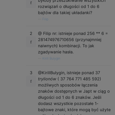
byłoby przeszukiwanie wszystkich
rozwiązań o długości od 1 do 6
bajtów dla takiej układanki?
—
Filip
2
@ Filip nr: istnieje ponad 256 ** 6 =
281474976710656 (przynajmniej
naiwnych) kombinacji. To jak
zgadywanie hasła.
—
Kirill Bulygin
3
@KirillBulygin, istnieje ponad 37
trylionów
( 37 764 771 485 592)
możliwych sposobów łączenia
znaków dostępnych w Japt w ciąg o
długości od 1 do 6 znaków. Jeśli
dodasz wszystkie pozostałe 1-
bajtowe znaki, które mogą być użyte