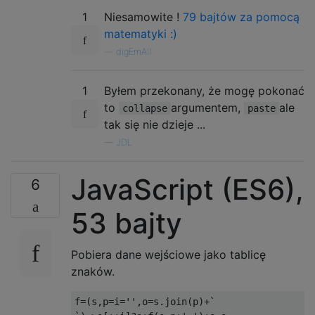
1
Niesamowite !
79 bajtów za pomocą
matematyki :)
—
digEmAll
1
Byłem przekonany, że mogę pokonać
to
argumentem,
ale
collapse
paste
tak się nie dzieje ...
—
JDL
JavaScript (ES6),
6
53 bajty
Pobiera dane wejściowe jako tablicę
znaków.
f
=(
s
,
p
=
i
=
''
,
o
=
s
.
join
(
p
)+`