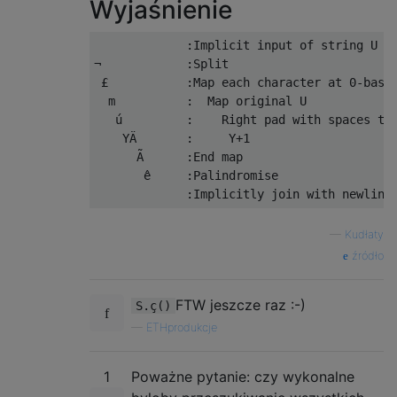
Wyjaśnienie
             :Implicit input of string U

¬            :Split

 £           :Map each character at 0-based
  m          :  Map original U

   ú         :    Right pad with spaces to 
    YÄ       :     Y+1

      Ã      :End map

       ê     :Palindromise

—
Kudłaty
źródło
FTW jeszcze raz :-)
S.ç()
—
ETHprodukcje
1
Poważne pytanie: czy wykonalne