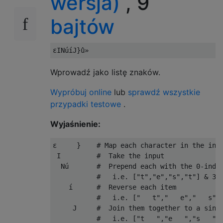
wersja)
, 9
bajtów
Wprowadź jako listę znaków.
Wypróbuj online
lub
sprawdź wszystkie
przypadki testowe
.
Wyjaśnienie:
ε
}
# Map each character in the inp
 I         
#  Take the input
  N
ú
#  Prepend each with the 0-inde
#   i.e. ["t","e","s","t"] & 3 
í
#  Reverse each item
#   i.e. ["   t","   e","   s",
     J     
#  Join them together to a sing
#   i.e. ["t   ","e   ","s   ",