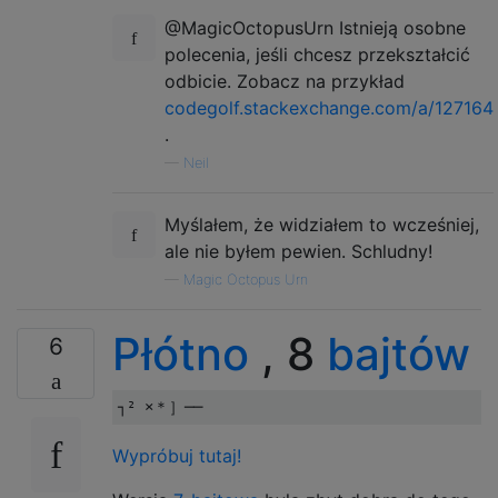
@MagicOctopusUrn Istnieją osobne
polecenia, jeśli chcesz przekształcić
odbicie. Zobacz na przykład
codegolf.stackexchange.com/a/127164
.
—
Neil
Myślałem, że widziałem to wcześniej,
ale nie byłem pewien. Schludny!
—
Magic Octopus Urn
Płótno
, 8
bajtów
6
Wypróbuj tutaj!