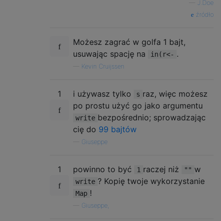
—
J.Doe
źródło
Możesz zagrać w golfa 1 bajt,
usuwając spację na
.
in(r<-
—
Kevin Cruijssen
1
i używasz tylko
raz, więc możesz
s
po prostu użyć go jako argumentu
bezpośrednio; sprowadzając
write
cię do
99 bajtów
—
Giuseppe
1
powinno to być
raczej niż
w
1
""
? Kopię twoje wykorzystanie
write
!
Map
—
Giuseppe,