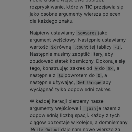
rozpryskiwanie, które w TIO przejawia się
jako osobne argumenty wiersza poleceń
dla każdego znaku.
Najpierw ustawiamy
jako
$a=$args
argument wejściowy. Następnie ustawiamy
wartość
równą
tej tablicy
.
$x
.count
-1
Następnie musimy zapętlić litery, aby
zbudować statek kosmiczny. Dokonuje się
tego, konstruując zakres od
do
, a
0
$x
następnie z
powrotem do
, a
$x
0
następnie używając,
aby
Get-Unique
wyciągnąć tylko odpowiedni zakres.
W każdej iteracji bierzemy nasze
argumenty wejściowe i
je razem z
-join
odpowiednią liczbą spacji. Każdy z tych
ciągów pozostaje w kolejce, a domniemany
daje nam nowe wiersze za
Write-Output