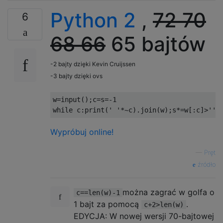
Python 2
,
72
70
6
68
66
65 bajtów
-2 bajty dzięki Kevin Cruijssen
-3 bajty dzięki ovs
w
=
input
();
c
=
s
=-
1
while
 c
:
print
(
' '
*~
c
).
join
(
w
);
s
*=
w
[:
c
]>
''
;
Wypróbuj online!
—
Pręt
źródło
można zagrać w golfa o
c==len(w)-1
1 bajt za pomocą
.
c+2>len(w)
EDYCJA: W nowej wersji 70-bajtowej