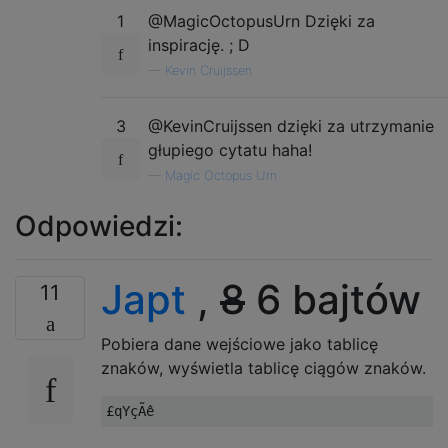
1
@MagicOctopusUrn Dzięki za
inspirację. ; D
—
Kevin Cruijssen
3
@KevinCruijssen dzięki za utrzymanie
głupiego cytatu haha!
—
Magic Octopus Urn
Odpowiedzi:
Japt
,
8
6 bajtów
11
Pobiera dane wejściowe jako tablicę
znaków, wyświetla tablicę ciągów znaków.