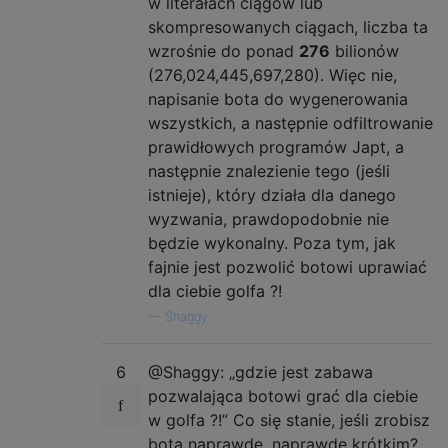
w literałach ciągów lub
skompresowanych ciągach, liczba ta
wzrośnie do ponad
276
bilionów
(276,024,445,697,280). Więc nie,
napisanie bota do wygenerowania
wszystkich, a następnie odfiltrowanie
prawidłowych programów Japt, a
następnie znalezienie tego (jeśli
istnieje), który działa dla danego
wyzwania, prawdopodobnie nie
będzie wykonalny. Poza tym, jak
fajnie jest pozwolić botowi uprawiać
dla ciebie golfa ?!
—
Shaggy
6
@Shaggy: „gdzie jest zabawa
pozwalająca botowi grać dla ciebie
w golfa ?!” Co się stanie, jeśli zrobisz
bota naprawdę, naprawdę krótkim?