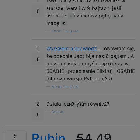
1
Twój faktycznie działa również w
starszej wersji w 9 bajtach, jeśli
usuniesz
i zmienisz pętlę
na
»
v
mapę
.
ε
—
Kevin Cruijssen
1
Wysłałem odpowiedź
. I obawiam się,
że obecnie Japt bije nas 6 bajtami. A
może miałeś na myśli najkrótszy w
05AB1E (przepisanie Elixiru) i 05AB1E
(starsza wersja Pythona)? :)
—
Kevin Cruijssen
2
Działa
również?
εINð×ý}û»
—
Adnan
Rubin
,
54
49
5