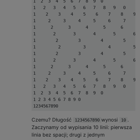
1  2  3  4  5  6  7  8  9  0

1   2   3   4   5   6   7   8   9   0

1    2    3    4    5    6    7    8    9  
1     2     3     4     5     6     7     8
1      2      3      4      5      6      7
1       2       3       4       5       6  
1        2        3        4        5      
1         2         3         4         5  
1        2        3        4        5      
1       2       3       4       5       6  
1      2      3      4      5      6      7
1     2     3     4     5     6     7     8
1    2    3    4    5    6    7    8    9  
1   2   3   4   5   6   7   8   9   0

1  2  3  4  5  6  7  8  9  0

1 2 3 4 5 6 7 8 9 0

Czemu? Długość
wynosi
.
1234567890
10
Zaczynamy od wypisania 10 linii: pierwsza
linia bez spacji; drugi z jednym