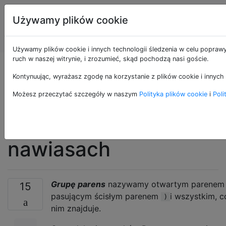
Programowanie
Tagi
Używamy plików cookie
puzzli i Code
Account
Golf
Używamy plików cookie i innych technologii śledzenia w celu poprawy
ruch w naszej witrynie, i zrozumieć, skąd pochodzą nasi goście.
Sprawdź, czy
Kontynuując, wyrażasz zgodę na korzystanie z plików cookie i innych 
łańcuch jest
Możesz przeczytać szczegóły w naszym
Polityka plików cookie
i
Poli
zrównoważony w
nawiasach
Grupę parens
nazywamy otwartym parene
15
pasującym ścisłym parenem
i wszystkim, c
)
nim znajduje.