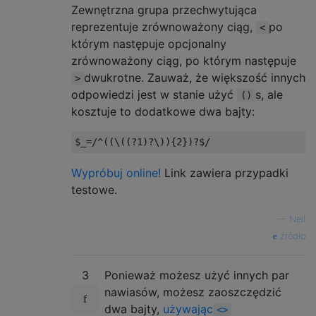
Zewnętrzna grupa przechwytująca
reprezentuje zrównoważony ciąg,
po
<
którym następuje opcjonalny
zrównoważony ciąg, po którym następuje
dwukrotne. Zauważ, że większość innych
>
odpowiedzi jest w stanie użyć
s, ale
()
kosztuje to dodatkowe dwa bajty:
$_
=
/^((\((?1)?\)){2})?$/
Wypróbuj online!
Link zawiera przypadki
testowe.
—
Neil
źródło
3
Ponieważ możesz użyć innych par
nawiasów, możesz zaoszczędzić
dwa bajty,
używając
<>