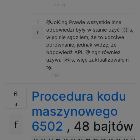
—
Jo King
1
@JoKing Prawie wszystkie inne
odpowiedzi były w stanie użyć
s,
()
więc nie sądziłem, że to uczciwe
porównanie, jednak widzę, że
odpowiedź APL @ ngn również
używa
s, więc zaktualizowałem
<>
tę.
—
Neil,
Procedura kodu
6
maszynowego
6502
, 48 bajtów