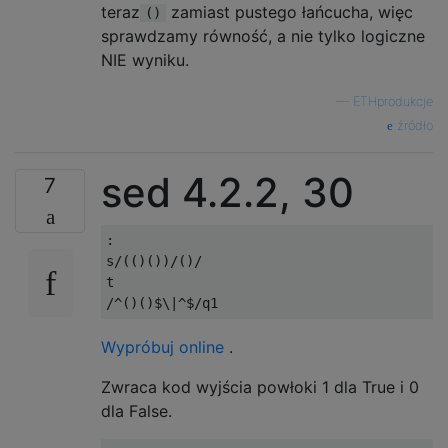
teraz
zamiast pustego łańcucha, więc
()
sprawdzamy równość, a nie tylko logiczne
NIE wyniku.
—
ETHprodukcje
źródło
sed 4.2.2, 30
7
:

s/(()())/()/

t

Wypróbuj online
.
Zwraca kod wyjścia powłoki 1 dla True i 0
dla False.