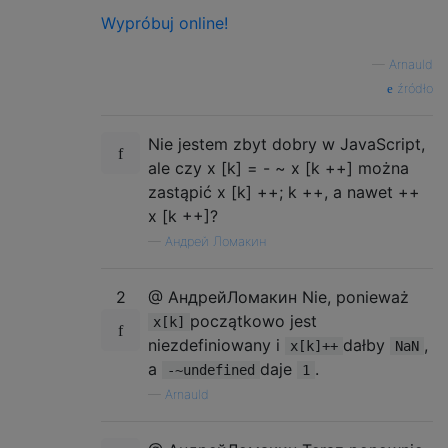
Wypróbuj online!
—
Arnauld
źródło
Nie jestem zbyt dobry w JavaScript,
ale czy x [k] = - ~ x [k ++] można
zastąpić x [k] ++; k ++, a nawet ++
x [k ++]?
—
Андрей Ломакин
2
@ АндрейЛомакин Nie, ponieważ
początkowo jest
x[k]
niezdefiniowany i
dałby
,
x[k]++
NaN
a
daje
.
-~undefined
1
—
Arnauld