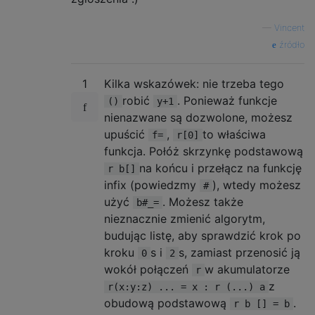
—
Vincent
źródło
1
Kilka wskazówek: nie trzeba tego
robić
. Ponieważ funkcje
()
y+1
nienazwane są dozwolone, możesz
upuścić
,
to właściwa
f=
r[0]
funkcja. Połóż skrzynkę podstawową
na końcu i przełącz na funkcję
r b[]
infix (powiedzmy
), wtedy możesz
#
użyć
. Możesz także
b#_=
nieznacznie zmienić algorytm,
budując listę, aby sprawdzić krok po
kroku
s i
s, zamiast przenosić ją
0
2
wokół połączeń
w akumulatorze
r
z
r(x:y:z) ... = x : r (...) a
obudową podstawową
.
r b [] = b