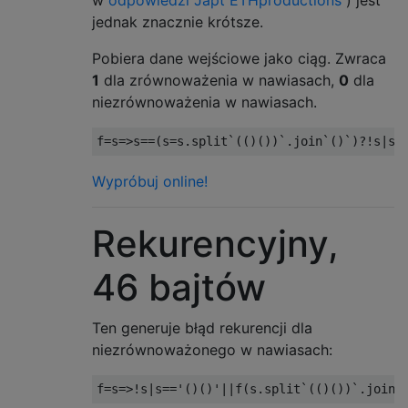
jednak znacznie krótsze.
Pobiera dane wejściowe jako ciąg. Zwraca
1
dla zrównoważenia w nawiasach,
0
dla
niezrównoważenia w nawiasach.
f
=
s
=>
s
==(
s
=
s
.
split
`(()())`.
join
`()`)?!
s
|
s
=
Wypróbuj online!
Rekurencyjny,
46 bajtów
Ten generuje błąd rekurencji dla
niezrównoważonego w nawiasach:
f
=
s
=>!
s
|
s
==
'()()'
||
f
(
s
.
split
`(()())`.
join
`