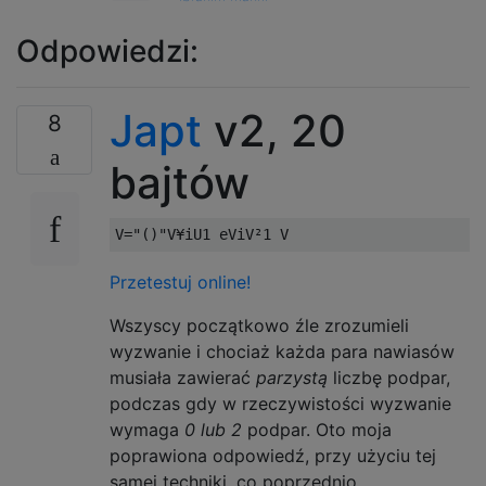
Odpowiedzi:
Japt
v2, 20
8
bajtów
Przetestuj online!
Wszyscy początkowo źle zrozumieli
wyzwanie i chociaż każda para nawiasów
musiała zawierać
parzystą
liczbę podpar,
podczas gdy w rzeczywistości wyzwanie
wymaga
0 lub 2
podpar. Oto moja
poprawiona odpowiedź, przy użyciu tej
samej techniki, co poprzednio.