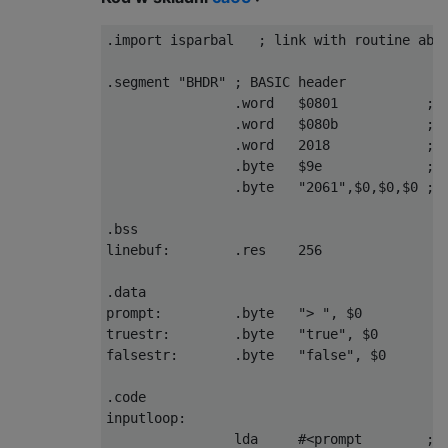
E8          INX                 ; and incre
B0 F5       BCS .unwind         ; continue 
.import isparbal   ; link with routine abov
90 D7       BCC .next           ; otherwise
 .exit:

.segment "BHDR" ; BASIC header

                .word   $0801           ; l
                .word   $080b           ; p
                .word   2018            ; l
                .byte   $9e             ; B
                .byte   "2061",$0,$0,$0 ; 2
.bss

linebuf:        .res    256

.data

prompt:         .byte   "> ", $0

truestr:        .byte   "true", $0

falsestr:       .byte   "false", $0

.code

inputloop:

                lda     #<prompt        ; d