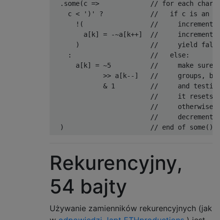
.
some
(
c 
=>
// for each chara
    c 
<
')'
?
//   if c is an o
!(
//     increment 
        a
[
k
]
=
-~
a
[
k
++]
//     increment 
)
//     yield fals
:
//   else:
      a
[
k
]
=
~
5
//     make sure 
>>
 a
[
k
--]
//     groups, by
&
1
//     and testin
//     it resets 
//     otherwise,
//     decrement 
)
// end of some()
Rekurencyjny,
54 bajty
Używanie zamienników rekurencyjnych (jak
w
odpowiedzi Japt ETHproductions
) jest