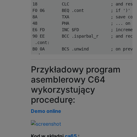
18          CLC                 ; and reset
F0 06       BEQ .cont           ; if ')' do
8A          TXA                 ; save coun
48          PHA                 ; ... on st
E6 FD       INC $FD             ; increment
90 EE       BCC .isparbal_r     ; and recur
 .cont:

B0 0A       BCS .unwind         ; on previo
 .done:

E0 01       CPX #$01            ; less than
Przykładowy program
90 06       BCC .unwind         ; -> ok and
E0 02       CPX #$02            ; test for 
asemblerowy C64
38          SEC                 ; set error
wykorzystujący
D0 01       BNE .unwind         ; if not 2 
18          CLC                 ; clear err
procedurę:
 .unwind:

A5 FD       LDA $FD             ; check rec
Demo online
F0 09       BEQ .exit           ; 0 -> we'r
C6 FD       DEC $FD             ; otherwise
68          PLA                 ; get "pair
AA          TAX                 ; ... from 
Kod w składni
ca65
: