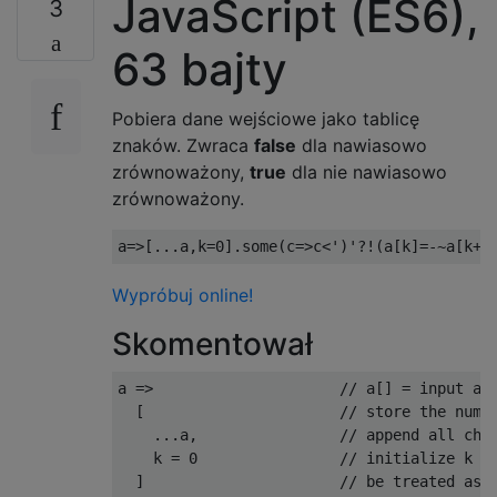
JavaScript (ES6),
3
63 bajty
Pobiera dane wejściowe jako tablicę
znaków. Zwraca
false
dla nawiasowo
zrównoważony,
true
dla nie nawiasowo
zrównoważony.
a
=>[...
a
,
k
=
0
].
some
(
c
=>
c
<
')'
?!(
a
[
k
]=-~
a
[
k
++
Wypróbuj online!
Skomentował
a 
=>
// a[] = input ar
[
// store the numb
...
a
,
// append all cha
    k 
=
0
// initialize k =
]
// be treated as 