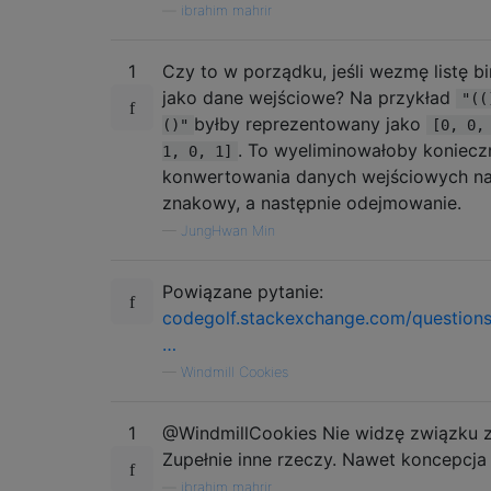
—
ibrahim mahrir
1
Czy to w porządku, jeśli wezmę listę b
jako dane wejściowe? Na przykład
"((
byłby reprezentowany jako
()"
[0, 0,
. To wyeliminowałoby koniecz
1, 0, 1]
konwertowania danych wejściowych n
znakowy, a następnie odejmowanie.
—
JungHwan Min
Powiązane pytanie:
codegolf.stackexchange.com/question
…
—
Windmill Cookies
1
@WindmillCookies Nie widzę związku z
Zupełnie inne rzeczy. Nawet koncepcja j
—
ibrahim mahrir