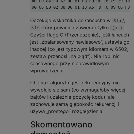
A0 00 84 FD A2 00 B1 FB F0 0E C8 C9 29 18 F
Oczekuje wskaźnika do łańcucha w
/,
$fb
który powinien zawierać tylko
i
.
$fc
(
)
Czyści flagę C (Przenoszenie), jeśli łańcuch
jest „zbalansowany nawiasowo”, ustawia go
inaczej (co jest typowym idiomem w 6502,
zestaw przenosi „na błąd”). Nie robi nic
sensownego przy nieprawidłowym
wprowadzeniu.
Chociaż algorytm jest rekurencyjny, nie
wywołuje się sam (co wymagałoby więcej
bajtów
i
uzależnia pozycję kodu), ale
zachowuje samą głębokość rekurencji i
używa „prostego” rozgałęzienia.
Skomentowano