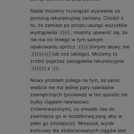
Nadal możemy rozwiązać wyzwanie za
pomocą rekurencyjnej zamiany. Chodzi o
to, że zamiast po prostu usunąć wszystkie
wystąpienia
, musimy upewnić się, że
()()
nie ma nic innego w tym samym
opakowaniu oprócz
(innymi słowy, nie
()()
lub coś takiego). Możemy to
()()()()
zrobić poprzez zastąpienie rekurencyjnie
z
.
(()())
()
Nowy problem polega na tym, że samo
wejście nie ma jednej pary nawiasów
zewnętrznych (ponieważ w ten sposób nie
byłby ciągiem nawiasowo
zrównoważonym), co zmusiło nas do
zawinięcia go w dodatkową parę, aby w
pełni go zmniejszyć. Wreszcie, wynik
końcowy dla zbalansowanych ciągów jest