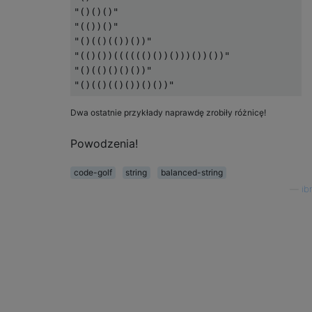
"()()()"                                  =
"(())()"                                  =
"()(()(())())"                            =
"(()())(((((()())()))())())"              =
"()(()()()())"                            =
Dwa ostatnie przykłady naprawdę zrobiły różnicę!
Powodzenia!
code-golf
string
balanced-string
—
ib