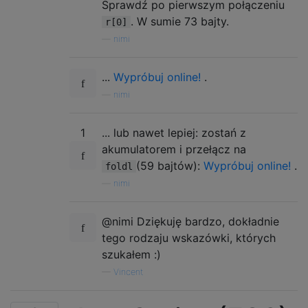
Sprawdź po pierwszym połączeniu
. W sumie 73 bajty.
r[0]
—
nimi
...
Wypróbuj online!
.
—
nimi
1
... lub nawet lepiej: zostań z
akumulatorem i przełącz na
(59 bajtów):
Wypróbuj online!
.
foldl
—
nimi
@nimi Dziękuję bardzo, dokładnie
tego rodzaju wskazówki, których
szukałem :)
—
Vincent