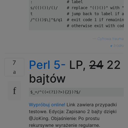
:               # label

s/(()())/()/    # replace "(()())" with "()
t               # jump back to label if abo
/^()()$\|^$/q1  # exit code 1 if remaining 
—
Cyfrowa trauma
źródło
Perl 5-
LP,
24
22
7
bajtów
$_
=
/^((<(?1)?>){2})?$/
Wypróbuj online!
Link zawiera przypadki
testowe. Edycja: Zapisano 2 bajty dzięki
@JoKing. Objaśnienie: Po prostu
rekursywne wyrażenie regularne.