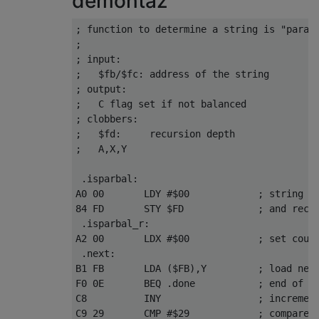
demontaż
; function to determine a string is "parant
;

; input:

;   $fb/$fc: address of the string

; output:

;   C flag set if not balanced

; clobbers:

;   $fd:     recursion depth

;   A,X,Y

 .isparbal:

A0 00       LDY #$00            ; string in
84 FD       STY $FD             ; and recur
 .isparbal_r:

A2 00       LDX #$00            ; set count
 .next:

B1 FB       LDA ($FB),Y         ; load next
F0 0E       BEQ .done           ; end of st
C8          INY                 ; increment
C9 29       CMP #$29            ; compare w