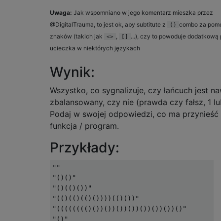
Uwaga:
Jak wspomniano w jego komentarz mieszka przez
@DigitalTrauma, to jest ok, aby subtitute z
combo za pom
()
znaków (takich jak
,
...), czy to powoduje dodatkową 
<>
[]
ucieczka w niektórych językach
Wynik:
Wszystko, co sygnalizuje, czy łańcuch jest 
zbalansowany, czy nie (prawda czy fałsz, 1 lub 
Podaj w swojej odpowiedzi, co ma przynieść
funkcja / program.
Przykłady:
""                                        =
"()()"                                    =
"()(()())"                                =
"(()(()(()())))(()())"                    =
"(((((((()())())())())())())())()"        =
"()"                                      =