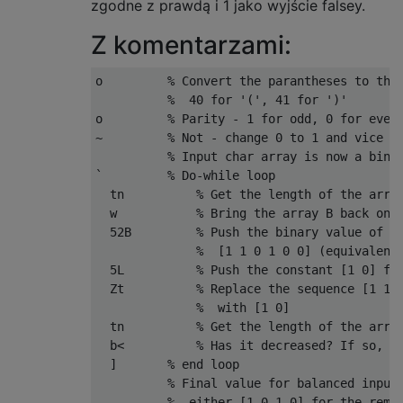
zgodne z prawdą i 1 jako wyjście falsey.
Z komentarzami:
o         % Convert the parantheses to thei
          %  40 for '(', 41 for ')'

o         % Parity - 1 for odd, 0 for even

~         % Not - change 0 to 1 and vice ve
          % Input char array is now a binar
`         % Do-while loop

  tn          % Get the length of the array
  w           % Bring the array B back on t
  52B         % Push the binary value of 52
              %  [1 1 0 1 0 0] (equivalent 
  5L          % Push the constant [1 0] for
  Zt          % Replace the sequence [1 1 0
              %  with [1 0]

  tn          % Get the length of the array
  b<          % Has it decreased? If so, co
  ]       % end loop

          % Final value for balanced input 
          %  either [1 0 1 0] for the remai