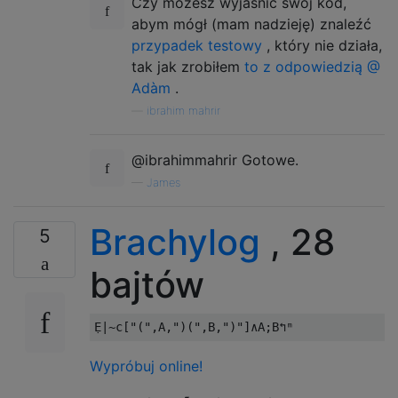
Czy możesz wyjaśnić swój kod,
                beq     getkey          ; z
abym mógł (mam nadzieję) znaleźć
                bne     prepout         ; s
przypadek testowy
, który nie działa,
checkout:       lda     $fe             ; b
tak jak zrobiłem
to z odpowiedzią @
                cmp     $fb             ; c
Adàm
.
                beq     getkey          ; i
prepout:        sei                     ; n
—
ibrahim mahrir
                ldy     $d3             ; g
                lda     ($d1),y         ; a
@ibrahimmahrir Gotowe.
                and     #$7f            ;  
—
James
                sta     ($d1),y         ;  
output:         lda     $2              ; l
                jsr     $e716           ;  
Brachylog
, 28
5
                ldx     $cf             ; c
                beq     store           ; i
bajtów
                ldy     $d3             ; g
                lda     ($d1),y         ; a
                ora     #$80            ;  
                sta     ($d1),y         ;  
                lda     $2              ; l
Wypróbuj online!
store:          cli                     ; e
                cmp     #$14            ; w