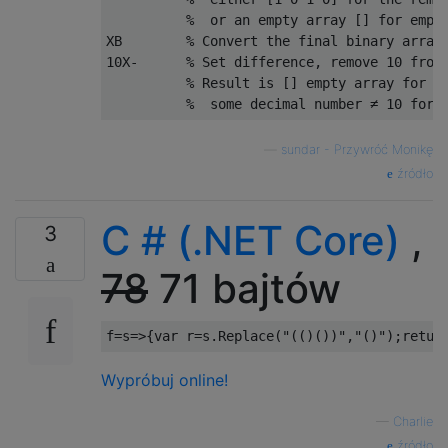
          %  or an empty array [] for empty
XB        % Convert the final binary array 
10X-      % Set difference, remove 10 from 
          % Result is [] empty array for ba
—
sundar - Przywróć Monikę
źródło
C # (.NET Core)
,
3
78
71 bajtów
f
=
s
=>{
var
 r
=
s
.
Replace
(
"(()())"
,
"()"
);
retur
Wypróbuj online!
—
Charlie
źródło