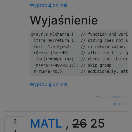
Wypróbuj online!
Wyjaśnienie
p
(
a
,
r
,
e
,
n
)
char
*
a
;{
// function and varia
if
(*
a
-
40
)
return
1
;
// string does not st
for
(
r
=
1
,
e
=
0
;
e
<
2
;
// r: return value, e
 r
&=
e
++||*
a
==
40
)
// after the first gr
for
(
r
*=
n
=
p
(++
a
);
// check that the gro
  n
+=*
a
++-
40
?~
0
:
1
;);
// skip group
 r
=
r
&&*
a
-
40
;}
// additionally, afte
Wypróbuj online!
—
Jonathan Frech
źródło
MATL
,
26
25
3