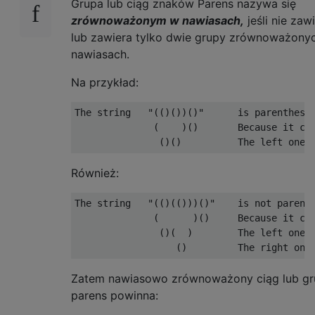
Grupa lub ciąg znaków Parens nazywa się
zrównoważonym w nawiasach,
jeśli nie zaw
lub zawiera tylko dwie grupy zrównoważony
nawiasach.
Na przykład:
The string   "(()())()"      is parenthesly
              (    )()       Because it con
Również:
The string   "(()(()))()"    is not parenth
              (      )()     Because it con
               ()(  )        The left one i
Zatem nawiasowo zrównoważony ciąg lub gr
parens powinna: