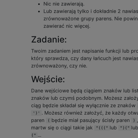
Nic nie zawierają.
Lub zawierają tylko i dokładnie 2 nawi
zrównoważone grupy parens. Nie powin
zawierać nic więcej.
Zadanie:
Twoim zadaniem jest napisanie funkcji lub pr
który sprawdza, czy dany łańcuch jest nawi
zrównoważony, czy nie.
Wejście:
Dane wejściowe będą ciągiem znaków lub lis
znaków lub czymś podobnym. Możesz założy
ciąg będzie składał się wyłącznie ze znaków
. Możesz również założyć, że każdy otw
')'
paren
będzie miał pasujący ścisły paren
(
)
martw się o ciągi takie jak
lub
lu
"((("
")("
...
("