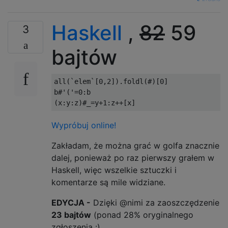
Haskell
,
82
59
3
bajtów
all
(`
elem
`[
0
,
2
]).
foldl
(#)[
0
]
b
#
'('
=
0
:
(
x
:
y
:
z
)#_=
y
+
1
:
z
++[
x
]
Wypróbuj online!
Zakładam, że można grać w golfa znacznie
dalej, ponieważ po raz pierwszy grałem w
Haskell, więc wszelkie sztuczki i
komentarze są mile widziane.
EDYCJA -
Dzięki @nimi za zaoszczędzenie
23 bajtów
(ponad 28% oryginalnego
zgłoszenia :)