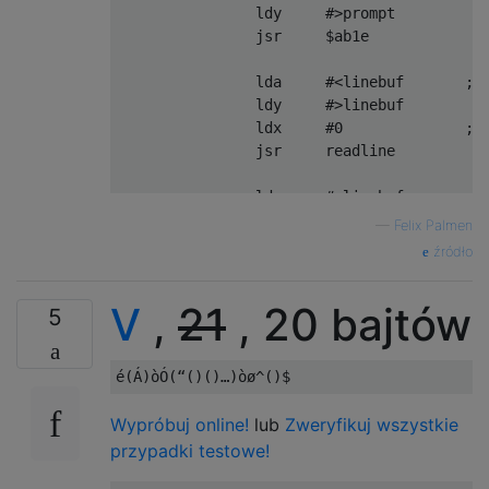
                ldy     #>prompt

                jsr     $ab1e

                lda     #<linebuf       ; r
                ldy     #>linebuf

                ldx     #0              ; e
                jsr     readline

                lda     #<linebuf       ; a
                sta     $fb

—
Felix Palmen
                lda     #>linebuf

źródło
                sta     $fc

                jsr     isparbal        ; c
V
,
21
, 20 bajtów
5
                bcs     isfalse

                lda     #<truestr

                ldy     #>truestr

                bne     printresult

Wypróbuj online!
lub
Zweryfikuj wszystkie
isfalse:        lda     #<falsestr

przypadki testowe!
                ldy     #>falsestr

printresult:    jmp     $ab1e           ; o