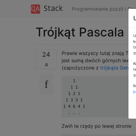
Programowanie puzzli i Co
Trójkąt Pascala (
U
k
t
Prawie wszyscy tutaj znają Trój
24
z
jest sumą dwóch górnych lewyc
K
(zapożyczone z
trójkąta Generu
t
z
    1

M
   1 1

p
  1 2 1

 1 3 3 1

1 4 6 4 1

Zwiń te rzędy po lewej stronie