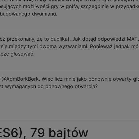
sujących możliwości gry w golfa, szczególnie w przypadk
 wbudowanego dwumianu.
też przekonany, że to duplikat. Jak dotąd odpowiedzi MAT
ią się między tymi dwoma wyzwaniami. Ponieważ jednak mój
szcze głosować.
 @AdmBorkBork. Więc licz mnie jako ponownie otwarty gł
 jest wymaganych do ponownego otwarcia?
ES6), 79 bajtów