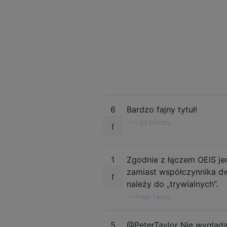
6
Bardzo fajny tytuł!
—
Luis Mendo,
1
Zgodnie z łączem OEIS j
zamiast współczynnika dw
należy do „trywialnych”.
—
Peter Taylor,
5
@PeterTaylor Nie wygląda 