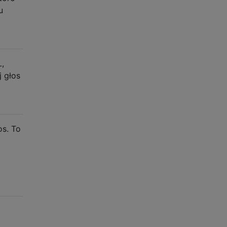
u
L,
 głos
os. To