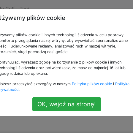
de Golf
Tagi
Używamy plików cookie
rodzaj)
żywamy plików cookie i innych technologii śledzenia w celu poprawy
omfortu przeglądania naszej witryny, aby wyświetlać spersonalizowane
reści i ukierunkowane reklamy, analizować ruch w naszej witrynie, i
kąt Pascala. Tworzą go kolejne rzędy, w których każdy ele
rozumieć, skąd pochodzą nasi goście.
h i prawych górnych sąsiadów. Oto pierwsze
wiersze
5
ontynuując, wyrażasz zgodę na korzystanie z plików cookie i innych
j Pascala
):
echnologii śledzenia oraz potwierdzasz, że masz co najmniej 16 lat lub
godę rodzica lub opiekuna.
ożesz przeczytać szczegóły w naszym
Polityka plików cookie
i
Polityka
rywatności
.
OK, wejdź na stronę!