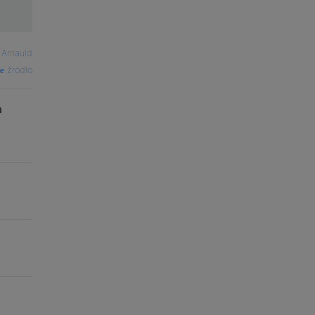
—
Arnauld
źródło
a