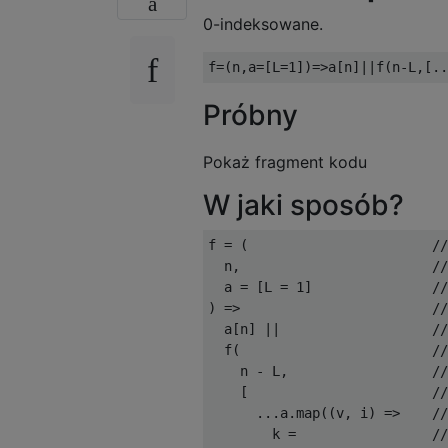
0-indeksowane.
f
=(
n
,
a
=[
L
=
1
])=>
a
[
n
]||
f
(
n
-
L
,[..
Próbny
Pokaż fragment kodu
W jaki sposób?
f 
=
(
//
  n
,
//
  a 
=
[
L 
=
1
]
/
)
=>
//
  a
[
n
]
||
//
  f
(
//
    n 
-
 L
,
//
[
//
...
a
.
map
((
v
,
 i
)
=>
//
        k 
=
//