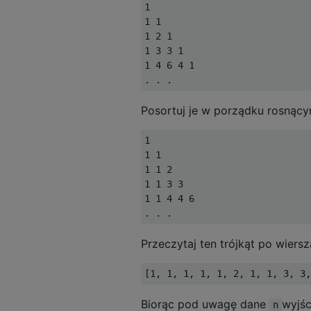
1

1 1

1 2 1

1 3 3 1

1 4 6 4 1

Posortuj je w porządku rosnąc
1

1 1

1 1 2

1 1 3 3

1 1 4 4 6

Przeczytaj ten trójkąt po wiers
Biorąc pod uwagę dane
wyjś
n