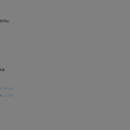
eniu.
wa
orkBork
źródło