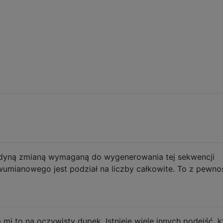
edyną zmianą wymaganą do wygenerowania tej sekwencji
umianowego jest podział na liczby całkowite. To z pewno
mi to na oczywisty dupek. Istnieje wiele innych podejść, k