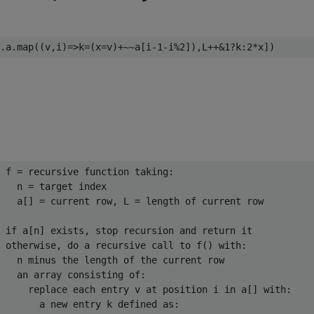
.
a
.
map
((
v
,
i
)=>
k
=(
x
=
v
)+~~
a
[
i
-
1
-
i
%
2
]),
L
++&
1
?
k
:
2
*
x
])
 f = recursive function taking:
   n = target index
/   a[] = current row, L = length of current row
 if a[n] exists, stop recursion and return it
 otherwise, do a recursive call to f() with:
   n minus the length of the current row
   an array consisting of:
     replace each entry v at position i in a[] with:
       a new entry k defined as: