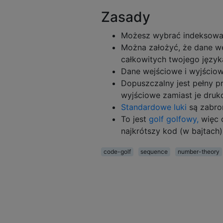
Zasady
Możesz wybrać indeksowani
Można założyć, że dane we
całkowitych twojego język
Dane wejściowe i wyjści
Dopuszczalny jest pełny pr
wyjściowe zamiast je druk
Standardowe luki
są zabro
To jest
golf golfowy,
więc 
najkrótszy kod (w bajtach)
code-golf
sequence
number-theory