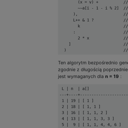
(
x 
=
 v
)
+
//
~~
a
[
i 
-
1
-
 i 
%
2
]
//
),
//
      L
++
&
1
?
//
        k                   
//
:
//
2
*
 x               
//
]
//
)
//
Ten algorytm bezpośrednio gene
zgodnie z długością poprzednie
jest wymaganych dla
n = 19
:
 L | n  | a[]

---+----+---------------------
 1 | 19 | [ 1 ]

 2 | 18 | [ 1, 1 ]

 3 | 16 | [ 1, 1, 2 ]

 4 | 13 | [ 1, 1, 3, 3 ]

 5 |  9 | [ 1, 1, 4, 4, 6 ]
