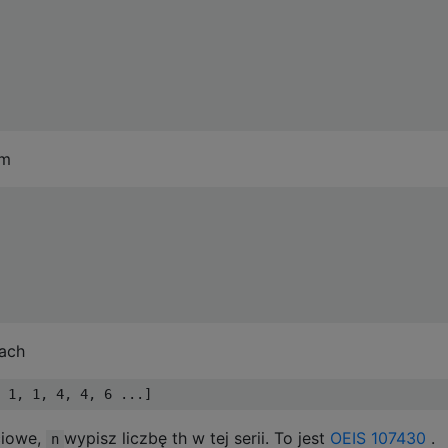
ym
zach
ciowe,
wypisz liczbę th w tej serii. To jest
OEIS 107430
.
n