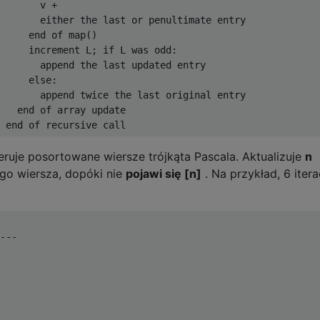
       v +
       either the last or penultimate entry
     end of map()
     increment L; if L was odd:
       append the last updated entry
     else:
       append twice the last original entry
   end of array update
 end of recursive call
ruje posortowane wiersze trójkąta Pascala. Aktualizuje
n
go wiersza, dopóki nie
pojawi się [n]
. Na przykład, 6 itera
---
