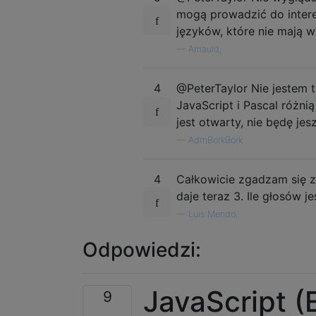
mogą prowadzić do intere
języków, które nie mają
—
Arnauld,
4
@PeterTaylor Nie jestem 
JavaScript i Pascal różn
jest otwarty, nie będę je
—
AdmBorkBork
4
Całkowicie zgadzam się z
daje teraz 3. Ile głosów
—
Luis Mendo,
Odpowiedzi:
JavaScript (
9