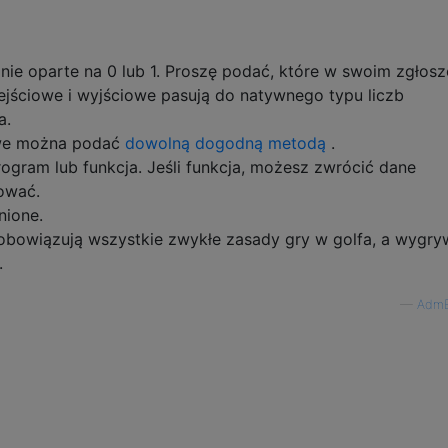
e oparte na 0 lub 1. Proszę podać, które w swoim zgłosz
jściowe i wyjściowe pasują do natywnego typu liczb
a.
owe można podać
dowolną dogodną metodą
.
ogram lub funkcja. Jeśli funkcja, możesz zwrócić dane
ować.
nione.
obowiązują wszystkie zwykłe zasady gry w golfa, a wygry
.
—
AdmB