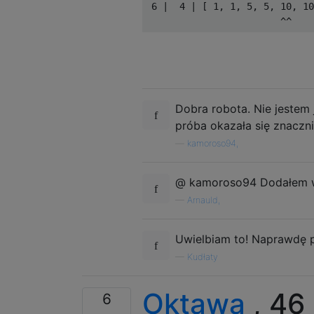
 6 |  4 | [ 1, 1, 5, 5, 10, 10
Dobra robota. Nie jestem 
próba okazała się znaczni
—
kamoroso94,
@ kamoroso94 Dodałem w
—
Arnauld,
Uwielbiam to! Naprawdę po
—
Kudłaty
Oktawa
, 46
6