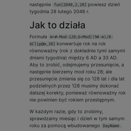
następnie
powiesz dzień
fun[2048,2,28]
tygodnia 28 lutego 2048 r.
Jak to działa
Formuła
m=#~Mod~128;6+Mod[(9#-m)/8-
konwertuje rok na rok
6Clip@m,28]
równoważny (rok z dokładnie tymi samymi
dniami tygodnia) między 6 AD a 33 AD.
Aby to zrobić, odejmujemy przesunięcie, a
następnie bierzemy mod roku 28; ale
przesunięcie zmienia się co 128 lat i dla lat
podzielnych przez 128 musimy dokonać
dalszej korekty, ponieważ równoważny rok
nie powinien być rokiem przestępnym.
W każdym razie, gdy to zrobimy,
sprawdzamy miesiąc i dzień w tym samym
roku za pomocą wbudowanego
.
DayName