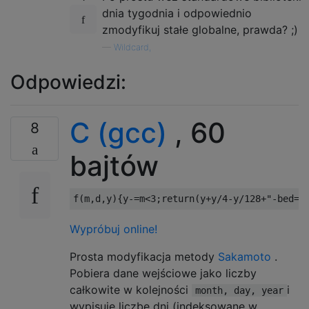
dnia tygodnia i odpowiednio
zmodyfikuj stałe globalne, prawda? ;)
—
Wildcard,
Odpowiedzi:
C (gcc)
, 60
8
bajtów
f
(
m
,
d
,
y
){
y
-=
m
<
3
;
return
(
y
+
y
/
4
-
y
/
128
+
"-bed=p
Wypróbuj online!
Prosta modyfikacja metody
Sakamoto
.
Pobiera dane wejściowe jako liczby
całkowite w kolejności
i
month, day, year
wypisuje liczbę dni (indeksowane w