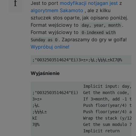
Jest to port
modyfikacji notjagan jest
z
algorytmem Sakamoto
, ale z kilku
sztuczek stos oparte, jak opisano poniżej.
Format wejściowy to
.
day, year, month
Format wyjściowy to
0-indexed with
. Zapraszamy do gry w golfa!
Sunday as 0
Wypróbuj online!
Wyjaśnienie
                     Implicit input: day, y
;"0032503514624"Ei)  Get the month code, co
3>±+                 If 3>month, add -1 to 
;¼L                  Push floor(year/4) to 
;¼¼½L±               Push floor(year/4) and
kΣ                   Wrap the stack (y/128,
7@%                  Get the sum modulo 7
