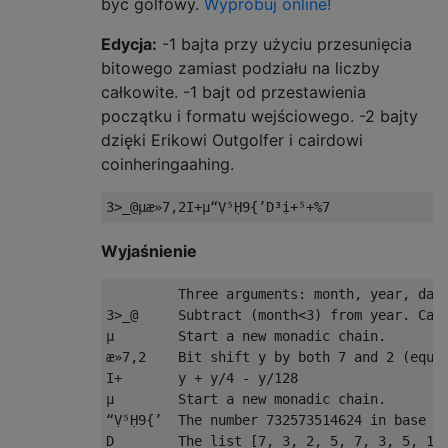
być golfowy.
Wypróbuj online!
Edycja:
-1 bajta przy użyciu przesunięcia
bitowego zamiast podziału na liczby
całkowite. -1 bajt od przestawienia
początku i formatu wejściowego. -2 bajty
dzięki Erikowi Outgolfer i cairdowi
coinheringaahing.
Wyjaśnienie
         Three arguments: month, year, day

3>_@     Subtract (month<3) from year. Call
µ        Start a new monadic chain.

æ»7,2    Bit shift y by both 7 and 2 (equiv
I+       y + y/4 - y/128

µ        Start a new monadic chain.

“Ṿ⁵Ḥ9{’  The number 732573514624 in base 25
D        The list [7, 3, 2, 5, 7, 3, 5, 1, 