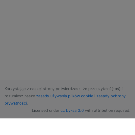
Korzystając z naszej strony potwierdzasz, że przeczytałeś(-aś) i
rozumiesz nasze
zasady używania plików cookie
i
zasady ochrony
prywatności
.
Licensed under
cc by-sa 3.0
with attribution required.