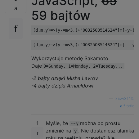
JavaScript,
65
59 bajtów
Wykorzystuje metodę Sakamoto.
Daje
0=Sunday, 1=Monday, 2=Tuesday...
-2 bajty dzięki Misha Lavrov
-4 bajty dzięki Arnauldowi
—
ericw31415
źródło
1
Myślę, że
można po prostu
~~y
zmienić na
. Nie dostaniesz ułamka
y
roku na wejściu, prawda? Ale