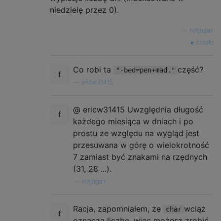
niedzielę przez 0).
—
notjagan
źródło
Co robi ta
część?
"-bed=pen+mad."
—
ericw31415
@ ericw31415 Uwzględnia długość
każdego miesiąca w dniach i po
prostu ze względu na wygląd jest
przesuwana w górę o wielokrotność
7 zamiast być znakami na rzędnych
(31, 28 ...).
—
notjagan
Racja, zapomniałem, że
wciąż
char
oznacza liczbę, więc możesz zrobić