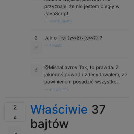
przyznaję, że nie jestem biegły w
JavaScript.
—
Misha Lavrov,
2
Jak o
?
+y+(y>>2)-(y>>7)
—
Arnauld,
@MishaLavrov Tak, to prawda. Z
jakiegoś powodu zdecydowałem, że
powinienem posadzić wszystko.
—
ericw31415
Właściwie
37
2
bajtów