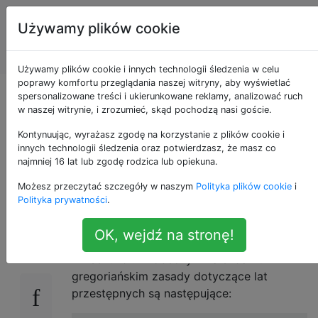
Programowanie
Tagi
Używamy plików cookie
puzzli i Code
Account
Golf
Używamy plików cookie i innych technologii śledzenia w celu
poprawy komfortu przeglądania naszej witryny, aby wyświetlać
128 lat? Hipotetyczna
spersonalizowane treści i ukierunkowane reklamy, analizować ruch
w naszej witrynie, i zrozumieć, skąd pochodzą nasi goście.
reforma roku
Kontynuując, wyrażasz zgodę na korzystanie z plików cookie i
innych technologii śledzenia oraz potwierdzasz, że masz co
najmniej 16 lat lub zgodę rodzica lub opiekuna.
przestępnego
Możesz przeczytać szczegóły w naszym
Polityka plików cookie
i
Polityka prywatności
.
Zgodnie z
tym filmem
rok słoneczny wynosi
23
OK, wejdź na stronę!
365 dni, 5 godzin, 48 minut, 45 sekund i 138
milisekund . W obecnym kalendarzu
gregoriańskim zasady dotyczące lat
przestępnych są następujące: