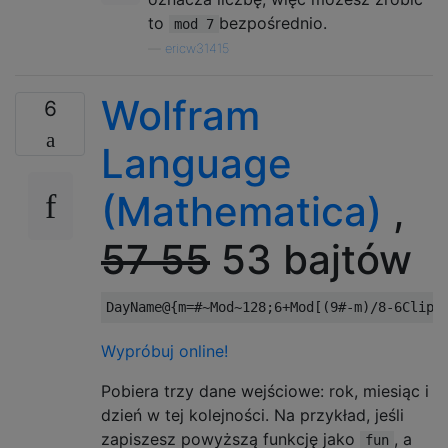
to
bezpośrednio.
mod 7
—
ericw31415
Wolfram
6
Language
(Mathematica)
,
57
55
53 bajtów
Wypróbuj online!
Pobiera trzy dane wejściowe: rok, miesiąc i
dzień w tej kolejności. Na przykład, jeśli
zapiszesz powyższą funkcję jako
, a
fun