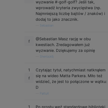
wyzwanie #-golf-golf? Jeśli tak,
wprowadź kryteria zwycięstwa (np.
Najmniejszą liczbę bajtów / znaków) i
dodaj to jako znacznik.
—
Sebastian
@Sebastian Masz rację w obu
kwestiach. Zredagowałem już
wyzwanie. Dziękujemy za opinię
—
Sherlock9,
1
Czytając tytuł, natychmiast natknąłem
się na wideo Matta Parkera. Miło też
widzieć, że jest to połączone w wątku:
D
—
PattuX
1
Po prostu weź standardowe biblioteki