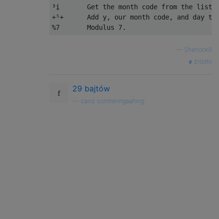
³ị       Get the month code from the list (
+⁵+      Add y, our month code, and day tog
—
Sherlock9
źródło
29 bajtów
—
caird coinheringaahing