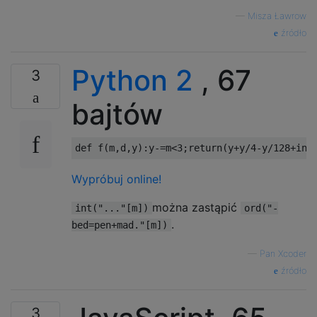
—
Misza Ławrow
źródło
Python 2
, 67
3
bajtów
def
 f
(
m
,
d
,
y
):
y
-=
m
<
3
;
return
(
y
+
y
/
4
-
y
/
128
+
int
Wypróbuj online!
można zastąpić
int("..."[m])
ord("-
.
bed=pen+mad."[m])
—
Pan Xcoder
źródło
3