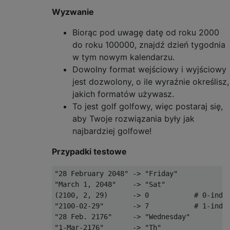
Wyzwanie
Biorąc pod uwagę datę od roku 2000
do roku 100000, znajdź dzień tygodnia
w tym nowym kalendarzu.
Dowolny format wejściowy i wyjściowy
jest dozwolony, o ile wyraźnie określisz,
jakich formatów używasz.
To jest golf golfowy, więc postaraj się,
aby Twoje rozwiązania były jak
najbardziej golfowe!
Przypadki testowe
"28 February 2048" -> "Friday"

"March 1, 2048"    -> "Sat"

(2100, 2, 29)      -> 0           # 0-index
"2100-02-29"       -> 7           # 1-index
"28 Feb. 2176"     -> "Wednesday"

"1-Mar-2176"       -> "Th"
