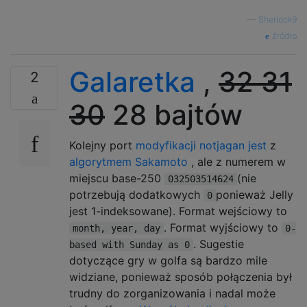
—
Sherlock9
źródło
Galaretka
,
32
31
2
30
28 bajtów
Kolejny port
modyfikacji notjagan jest
z
algorytmem Sakamoto
, ale z numerem w
miejscu base-250
(nie
032503514624
potrzebują dodatkowych
ponieważ Jelly
0
jest 1-indeksowane). Format wejściowy to
. Format wyjściowy to
month, year, day
0-
. Sugestie
based with Sunday as 0
dotyczące gry w golfa są bardzo mile
widziane, ponieważ sposób połączenia był
trudny do zorganizowania i nadal może