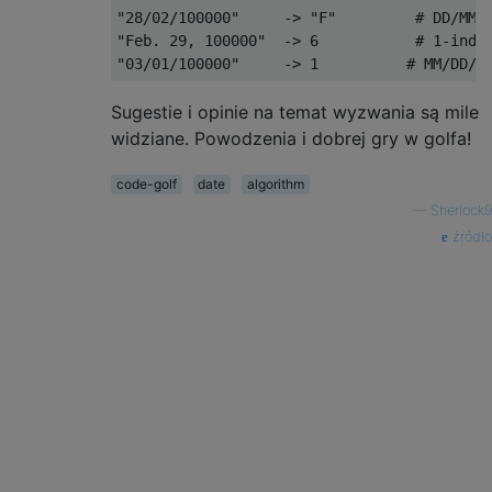
"28/02/100000"     -> "F"         # DD/MM/Y
"Feb. 29, 100000"  -> 6           # 1-index
Sugestie i opinie na temat wyzwania są mile
widziane. Powodzenia i dobrej gry w golfa!
code-golf
date
algorithm
—
Sherlock9
źródło