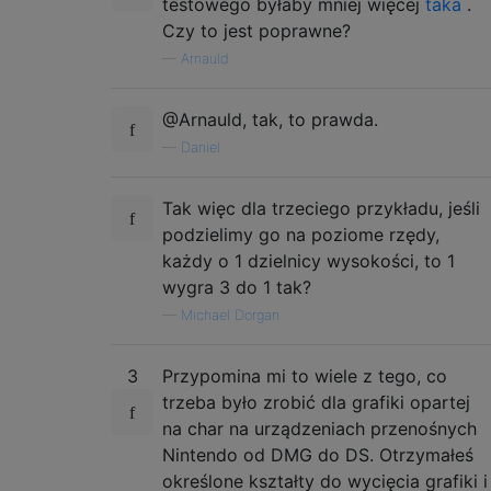
testowego byłaby mniej więcej
taka
.
Czy to jest poprawne?
—
Arnauld
@Arnauld, tak, to prawda.
—
Daniel
Tak więc dla trzeciego przykładu, jeśli
podzielimy go na poziome rzędy,
każdy o 1 dzielnicy wysokości, to 1
wygra 3 do 1 tak?
—
Michael Dorgan
3
Przypomina mi to wiele z tego, co
trzeba było zrobić dla grafiki opartej
na char na urządzeniach przenośnych
Nintendo od DMG do DS. Otrzymałeś
określone kształty do wycięcia grafiki i