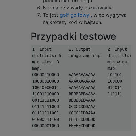
podmiotami od niego
Normalne zasady oszukiwania
To jest
golf golfowy
, więc wygrywa
najkrótszy kod w bajtach.
Przypadki testowe
1. Input       1. Output       2. Input    
districts: 5   Image and map   districts: 3
min wins: 3                    min wins: 3 
map:                           map:        
00000110000    AAAAAAAAAAA     101101      
10000010000    AAAAAAAAAAA     100000      
10010000011    AAAAAAAAAAA     011011      
11001110000    BBBBBBBAAAA     111111      
00111111000    BBBBBBBAAAA     

01111111000    CCCCCDDDAAA     

01111111001    CCCCCDDDAAA     

01000111100    EEEEEDDDDDD     
