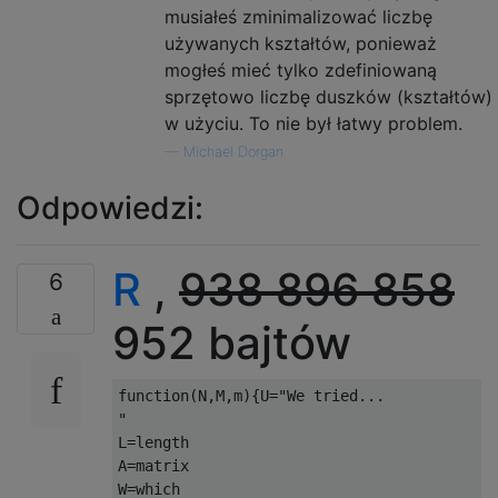
musiałeś zminimalizować liczbę
używanych kształtów, ponieważ
mogłeś mieć tylko zdefiniowaną
sprzętowo liczbę duszków (kształtów)
w użyciu. To nie był łatwy problem.
—
Michael Dorgan
Odpowiedzi:
R
,
938
896
858
6
952 bajtów
function
(
N
,
M
,
m
){
U
=
"We tried...

"
L
=
length

A
=
matrix

W
=
which
