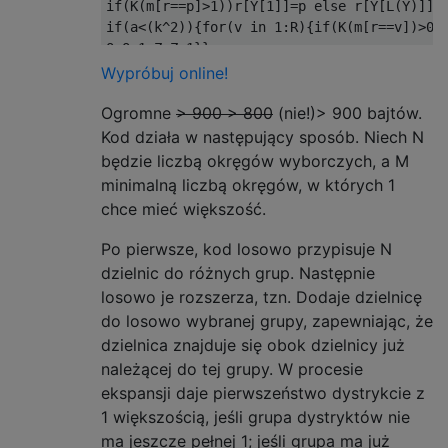
if
(
K
(
m
[
r
==
p
]>
1
))
r
[
Y
[
1
]]=
p 
else
 r
[
Y
[
L
(
Y
)]]=
if
(
a
<(
k
^
2
)){
for
(
v 
in
1
:
R
){
if
(
K
(
m
[
r
==
v
])>
0
)
Q
=
Q
-1
;
Z
=
Z
-1
}}
if
(
Q
<
1
){
g
=
Wypróbuj online!
for
(
v 
in
1
:
R
)
r
[
r
==
v
]=
max
(
k
,
max
(
r
))
+1
Ogromne
for
(
v 
in
 G
> 900
(
c
(
r
)))
> 800
g
=
g
|(
(nie!)> 900 bajtów.
K
(
r
==
v
)<
4
)|(
L
(
G
(
r
[
H
(
b
=
b
+1
;
r
[
r
<=
R
]=
0
;
R
=
Z
}
Kod działa w następujący sposób. Niech N
w
=
w
+1
}
będzie liczbą okręgów wyborczych, a M
if
(
g
)
cat
(
U
)
else
{
u
=
G
(
c
(
r
))
minimalną liczbą okręgów, w których 1
for
(
v 
in
1
:
L
(
u
))
r
[
r
==
u
[
v
]]=
v

chce mieć większość.
cat
(
paste
(
apply
(
A
(
LETTERS
[
r
],
j
,
i
),
1
,
paste
,
"
))}}}
Po pierwsze, kod losowo przypisuje N
dzielnic do różnych grup. Następnie
losowo je rozszerza, tzn. Dodaje dzielnicę
do losowo wybranej grupy, zapewniając, że
dzielnica znajduje się obok dzielnicy już
należącej do tej grupy. W procesie
ekspansji daje pierwszeństwo dystrykcie z
1 większością, jeśli grupa dystryktów nie
ma jeszcze pełnej 1; jeśli grupa ma już