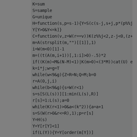
K
=
sum

S
=
sample

G
=
unique

H
=
function
(
s
,
p
=
s
-1
){
Y
=
S
(
c
(
s
-
j
,
s
+
j
,
p
*(
p
%%
j
>
Y
[
Y
>
0
&
Y
<=
k
]}
C
=
function
(
v
,
z
=
W
(
r
==
v
))
K
(
z
%%
j
<
2
,
z
-
j
<
0
,(
z
+
j
m
=
A
(
strsplit
(
m
,
""
)[[
1
]],
1
)
i
=
W
(
m
<
0
)[
1
]
-1
m
=((
t
(
A
(
m
,
i
+1
))[,
1
:
i
]>
0
)
-.5
)*
2
if
((
K
(
m
)<
M
&(
N
-
M
)<
1
)|
K
(
m
>
0
)<(
3
*
M
))
cat
(
U
)
el
k
=
i
*
j
;
w
=
g
=
while
(
w
<
9
&
g
){
Z
=
R
=
N
;
Q
=
M
;
b
=
0
r
=
A
(
0
,
j
,
i
)
while
(
b
<
9
&
g
){
s
=
W
(
r
<
1
)
s
=
s
[
S
(
L
(
s
))][
1
:
min
(
L
(
s
),
R
)]
r
[
s
]=
1
:
L
(
s
);
a
=
0
while
(
K
(
r
<
1
)>
0
&
a
<(
k
^
2
)){
a
=
a
+1
s
=
S
(
W
(
r
>
0
&
r
<=
R
),
1
);
p
=
r
[
s
]
Y
=
H
(
s
)
Y
=
Y
[
r
[
Y
]<
1
]
if
(
L
(
Y
)){
Y
=
Y
[
order
(
m
[
Y
])]