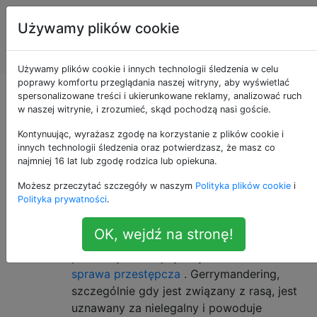
Programowanie
Tagi
Używamy plików cookie
puzzli i Code
Account
Golf
Używamy plików cookie i innych technologii śledzenia w celu
poprawy komfortu przeglądania naszej witryny, aby wyświetlać
Jolly gerrymandering
spersonalizowane treści i ukierunkowane reklamy, analizować ruch
w naszej witrynie, i zrozumieć, skąd pochodzą nasi goście.
Kontynuując, wyrażasz zgodę na korzystanie z plików cookie i
innych technologii śledzenia oraz potwierdzasz, że masz co
tło
26
najmniej 16 lat lub zgodę rodzica lub opiekuna.
Możesz przeczytać szczegóły w naszym
Polityka plików cookie
i
Stany Zjednoczone mają wyjątkową miłość
Polityka prywatności
.
do gerrymanderingu - celowej manipulacji
okręgiem wyborczym w celu przewidzenia
OK, wejdź na stronę!
pewnych wyników głosowania. Niedawno
przed Sądem Najwyższym została wniesiona
sprawa przestępcza
. Gerrymandering,
szczególnie gdy jest związany z rasą, jest
uznawany za nielegalny i powoduje