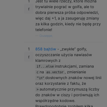
1
Jest tu wiele rzeczy, które można
trywialnie pograć w golfa, ale to
dobra pierwsza próba odpowiedzi,
więc daj +1, a ja zasugeruję zmiany
za kilka godzin, kiedy nie będę przy
telefonie!
—
Giuseppe,
1
858 bajtów
- „zwykłe” golfy,
oczyszczanie użycia nawiasów
klamrowych z
instrukcjami, zamiana
if...else
na
, zmienianie
c
as.vector
dosłownych znaków nowej linii
"\n"
oraz korzystanie z faktu, że
automatycznie przymuszą liczby
>
do znaków w ciszy i porównują ich
współrzędne kodowe.
Prawdopodobnie zrobiłem kilka