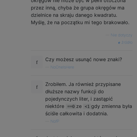
okręgów nie może być w pełni otoczona
przez inną, chyba że grupa okręgów ma
dzielnice na skraju danego kwadratu.
Myślę, że na początku mi tego brakowało.
—
Nie dotyczy
źródło
Czy możesz usunąć nowe znaki?
—
NoOneIsHere
Zrobiłem. Ja również przypisane
dłuższe nazwy funkcji do
pojedynczych liter, i zastąpić
niektóre
ze
gdy zmienna była
==0
<1
ściśle całkowita i dodatnia.
—
NofP