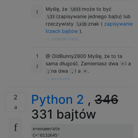
Myślę, że
może to być
\033
(zapisywanie jednego bajtu) lub
\33
rzeczywisty
znak (
zapisywanie
\x1b
trzech bajtów
).
—
Jonathan Frech,
1
@ OldBunny2800 Myślę, że to ta
sama długość. Zamieniasz dwa
i a
=
na dwa
i a
.
;
,
=
—
wizzwizz4,
Python 2
,
346
2
331 bajtów
e
=
enumerate

C
=
'0132645'