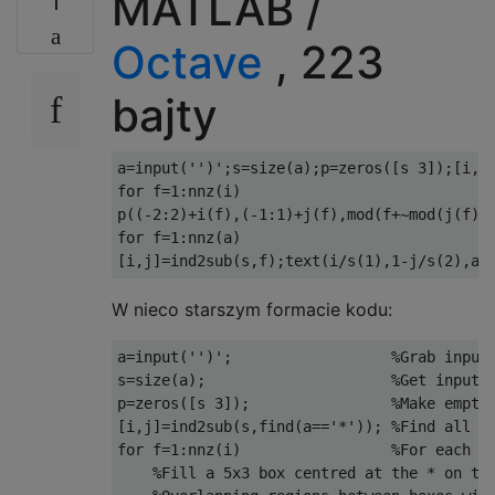
MATLAB /
1
Octave
, 223
bajty
a
=
input
(
''
)
'
;
s
=
size
(
a
)
;
p
=
zeros
([
s
3
])
;
[
i
,
j
for
f
=
1
:
nnz
(
i
)
p
((
-2
:
2
)
+
i
(
f
)
,
(
-1
:
1
)
+
j
(
f
)
,
mod
(
f
+~
mod
(
j
(
f
)
/
for
f
=
1
:
nnz
(
a
)
[
i
,
j
]
=
ind2sub
(
s
,
f
)
;
text
(
i
/
s
(
1
)
,
1
-
j
/
s
(
2
)
,
a
(
W nieco starszym formacie kodu:
a
=
input
(
''
)
'
;
%Grab input
s
=
size
(
a
)
;
%Get input 
p
=
zeros
([
s
3
])
;
%Make empty
[
i
,
j
]
=
ind2sub
(
s
,
find
(
a
==
'*'
))
;
%Find all *
for
f
=
1
:
nnz
(
i
)
%For each *
%Fill a 5x3 box centred at the * on th