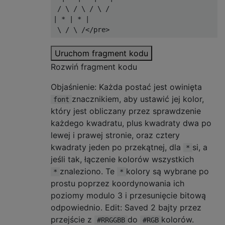
 / \ / \ / \ /

| * | * |

 \ / \ /
</pre>
Uruchom fragment kodu
Rozwiń fragment kodu
Objaśnienie: Każda postać jest owinięta
znacznikiem, aby ustawić jej kolor,
font
który jest obliczany przez sprawdzenie
każdego kwadratu, plus kwadraty dwa po
lewej i prawej stronie, oraz cztery
kwadraty jeden po przekątnej, dla
si, a
*
jeśli tak, łączenie kolorów wszystkich
znaleziono. Te
kolory są wybrane po
*
*
prostu poprzez koordynowania ich
poziomy modulo 3 i przesunięcie bitową
odpowiednio. Edit: Saved 2 bajty przez
przejście z
do
kolorów.
#RRGGBB
#RGB