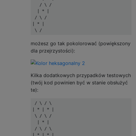
   / \ /

  | * |

 / \ /

| * |

możesz go tak pokolorować (powiększony
dla przejrzystości):
Kilka dodatkowych przypadków testowych
(twój kod powinien być w stanie obsłużyć
te):
 / \ / \

| * | * |

 \ / \ /

  | * |

 / \ / \

| * | * |
