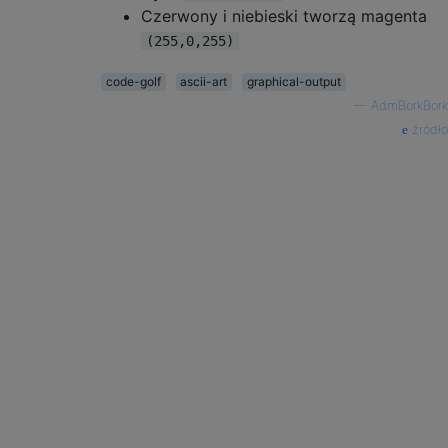
Czerwony i niebieski tworzą magenta
(255,0,255)
code-golf
ascii-art
graphical-output
—
AdmBorkBork
źródło