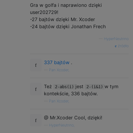
Gra w golfa i naprawiono dzięki
user202729!
-27 bajtów dzięki Mr. Xcoder
-24 bajtów dzięki Jonathan Frech
—
HyperNeutrino
źródło
337 bajtów
.
—
Pan Xcoder,
Też
jest
w tym
2-abs(i)
2-(i&1)
kontekście, 336 bajtów.
—
Pan Xcoder,
@ Mr.Xcoder Cool, dzięki!
—
HyperNeutrino,