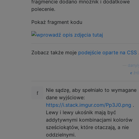
fragmencie dodano mnożnik i dodatkowe
polecenie.
Pokaż fragment kodu
Zobacz także moje
podejście oparte na CSS
—
darryl
źró
Nie sądzę, aby spełniało to wymagane
dane wyjściowe:
https://i.stack.imgur.com/Pp3J0.png
.
Lewy i lewy ukośnik mają być
addytywnymi kombinacjami kolorów
sześciokątów, które otaczają, a nie
oddzielnymi.