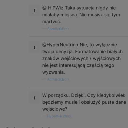
@ H.PWiz Taka sytuacja nigdy nie
miałaby miejsca. Nie musisz się tym
martwić.
—
AdmBorkBork
@HyperNeutrino Nie, to wyłącznie
twoja decyzja. Formatowanie białych
znaków wejściowych / wyjściowych
nie jest interesującą częścią tego
wyzwania.
—
AdmBorkBork
W porządku. Dzięki. Czy kiedykolwiek
będziemy musieli obsłużyć puste dane
wejściowe?
—
HyperNeutrino,