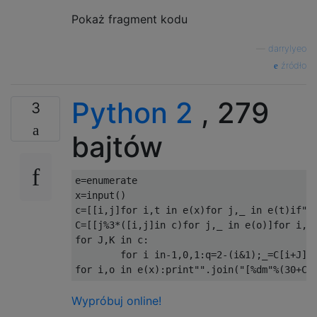
Pokaż fragment kodu
—
darrylyeo
źródło
Python 2
, 279
3
bajtów
e
=
enumerate

x
=
input
()
c
=[[
i
,
j
]
for
 i
,
t 
in
 e
(
x
)
for
 j
,
_ 
in
 e
(
t
)
if
"*
C
=[[
j
%
3
*([
i
,
j
]
in
 c
)
for
 j
,
_ 
in
 e
(
o
)]
for
 i
,
o
for
 J
,
K 
in
 c
:
for
 i 
in
-
1
,
0
,
1
:
q
=
2
-(
i
&
1
);
_
=
C
[
i
+
J
];
for
 i
,
o 
in
 e
(
x
):
print
""
.
join
(
"[%dm"
%(
30
+
C
[
Wypróbuj online!