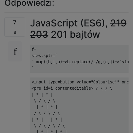
Odpowiedzi:
JavaScript (ES6),
219
7
203
201 bajtów
f
=
s
=>
s
.
split
`
`.
map
((
b
,
i
,
a
)=>
b
.
replace
(
/./
g
,(
c
,
j
)=>`<
fon
`
<input
type
=
button
value
=
"Colourise!"
oncl
<pre
id
=
i
contenteditable
>
 / \ / \

| * | * |

 \ / \ / \

  | * | * |

 / \ / \ / \

| * |   | * |

 \ / \ / \ / \

  | * | * | * |
