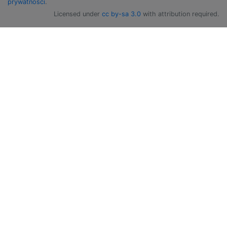
prywatności
.
Licensed under
cc by-sa 3.0
with attribution required.