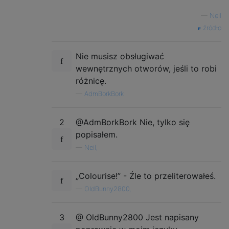
—
Neil
źródło
Nie musisz obsługiwać
wewnętrznych otworów, jeśli to robi
różnicę.
—
AdmBorkBork
2
@AdmBorkBork Nie, tylko się
popisałem.
—
Neil,
„Colourise!” - Źle to przeliterowałeś.
—
OldBunny2800,
3
@ OldBunny2800 Jest napisany