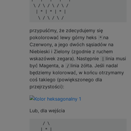
 \ / \ / \ / \ /

  | * | * | * |

przypuśćmy, że zdecydujemy się
pokolorować lewy górny heks
na
*
Czerwony, a jego dwóch sąsiadów na
Niebieski i Zielony (zgodnie z ruchem
wskazówek zegara). Następnie
linia musi
|
być Magenta, a
linia żółta. Jeśli nadal
/
będziemy kolorować, w końcu otrzymamy
coś takiego (powiększonego dla
przejrzystości):
Lub, dla wejścia
     / \

    | * |
