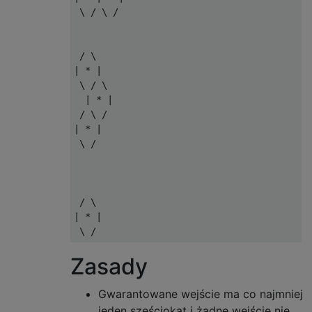
 \ / \ /

 / \

| * |

 \ / \

  | * |

 / \ /

| * |

 \ /

 / \

| * |

Zasady
Gwarantowane wejście ma co najmniej
jeden sześciokąt i żadne wejście nie