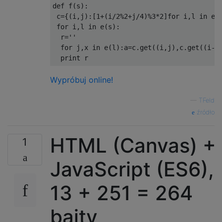
def
 f
(
s
):
 c
={(
i
,
j
):[
1
+(
i
/
2
%
2
+
j
/
4
)%
3
*
2
]
for
 i
,
l 
in
 e
(
for
 i
,
l 
in
 e
(
s
):
  r
=
''
for
 j
,
x 
in
 e
(
l
):
a
=
c
.
get
((
i
,
j
),
c
.
get
((
i
-(
print
 r
Wypróbuj online!
—
TFeld
źródło
HTML (Canvas) +
1
JavaScript (ES6),
13 + 251 = 264
bajty