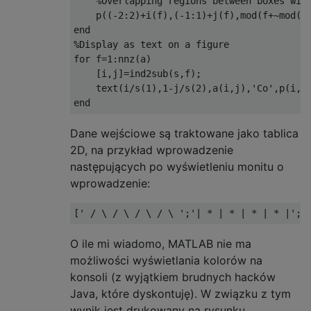
%Overlapping regions between boxes wil
p
((
-2
:
2
)
+
i
(
f
)
,
(
-1
:
1
)
+
j
(
f
)
,
mod
(
f
+~
mod
(
j
end
%Display as text on a figure
for
f
=
1
:
nnz
(
a
)
[
i
,
j
]
=
ind2sub
(
s
,
f
)
;
text
(
i
/
s
(
1
)
,
1
-
j
/
s
(
2
)
,
a
(
i
,
j
)
,
'Co'
,
p
(
i
,
j
end
Dane wejściowe są traktowane jako tablica
2D, na przykład wprowadzenie
następujących po wyświetleniu monitu o
wprowadzenie:
[
' / \ / \ / \ / \ '
;
'| * | * | * | * |'
;
'
O ile mi wiadomo, MATLAB nie ma
możliwości wyświetlania kolorów na
konsoli (z wyjątkiem brudnych hacków
Java, które dyskontuję). W związku z tym
wynik jest drukowany na rysunku.