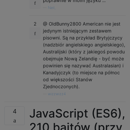
poprawnie w moim języku ...
—
Neil,
2
@ OldBunny2800 American nie jest
jedynym istniejącym zestawem
pisowni. Są na przykład Brytyjczycy
(nadzbiór angielskiego angielskiego),
Australijski (który z jakiegoś powodu
obejmuje Nową Zelandię - być może
powinien się nazywać Australasian) i
Kanadyjczyk (to miejsce na północ
od większości Stanów
Zjednoczonych).
—
wizzwizz4
JavaScript (ES6),
4
210 bajtów (przy