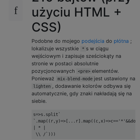
użyciu HTML +
CSS)
Podobne do mojego
podejścia
do
płótna
;
lokalizuje wszystkie
s w ciągu
*
wejściowym i zapisuje sześciokąty na
stronie w postaci absolutnie
pozycjonowanych
elementów.
<pre>
Ponieważ
jest ustawiony na
mix-blend-mode
, dodawanie kolorów odbywa się
lighten
automatycznie, gdy znaki nakładają się na
siebie.
s=>s.split`

`.map((r,y)=>[...r].map((c,x)=>c=='*'&&doc
| * |
