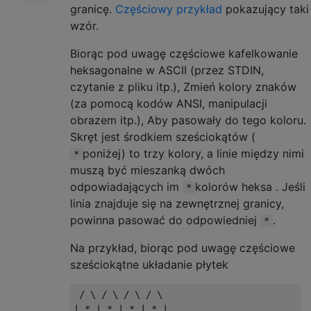
granicę.
Częściowy przykład
pokazujący taki
wzór.
Biorąc pod uwagę częściowe kafelkowanie
heksagonalne w ASCII (przez STDIN,
czytanie z pliku itp.), Zmień kolory znaków
(za pomocą kodów ANSI, manipulacji
obrazem itp.), Aby pasowały do ​​tego koloru.
Skręt jest środkiem sześciokątów (
poniżej) to trzy kolory, a linie między nimi
*
muszą być mieszanką dwóch
odpowiadających im
kolorów heksa . Jeśli
*
linia znajduje się na zewnętrznej granicy,
powinna pasować do odpowiedniej
.
*
Na przykład, biorąc pod uwagę częściowe
sześciokątne układanie płytek
 / \ / \ / \ / \

| * | * | * | * |
