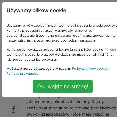
Programowanie
Tagi
Używamy plików cookie
puzzli i Code
Account
Golf
Używamy plików cookie i innych technologii śledzenia w celu popraw
komfortu przeglądania naszej witryny, aby wyświetlać
Jak kodować kolory
spersonalizowane treści i ukierunkowane reklamy, analizować ruch w
naszej witrynie, i zrozumieć, skąd pochodzą nasi goście.
w systemie
Kontynuując, wyrażasz zgodę na korzystanie z plików cookie i innych
technologii śledzenia oraz potwierdzasz, że masz co najmniej 16 lat
lub zgodę rodzica lub opiekuna.
szesnastkowym
Możesz przeczytać szczegóły w naszym
Polityka plików cookie
i
Polityka prywatności
.
Sześciokątne teselacje
lub nachylenia
15
OK, wejdź na stronę!
płaszczyzny są trójkolorowe - co oznacza,
że ​​przy użyciu tylko trzech kolorów, takich
jak czerwony, niebieski i zielony, każdy
sześciokąt można pokolorować bez żadnych
dwóch sześciokątów, które mają wspólną