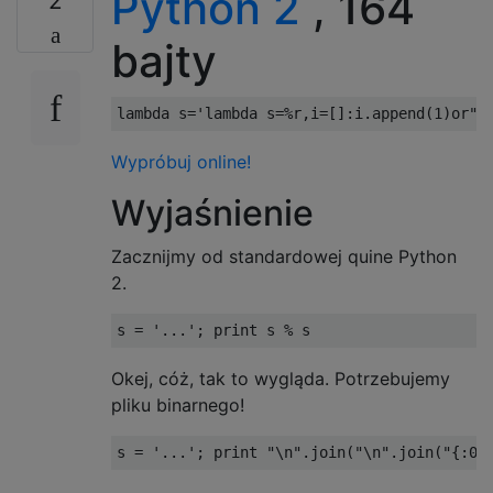
Python 2
, 164
2
bajty
lambda
 s
=
'lambda s=%r,i=[]:i.append(1)or"{
Wypróbuj online!
Wyjaśnienie
Zacznijmy od standardowej quine Python
2.
s 
=
'...'
;
print
 s 
%
 s
Okej, cóż, tak to wygląda. Potrzebujemy
pliku binarnego!
s 
=
'...'
;
print
"\n"
.
join
(
"\n"
.
join
(
"{:08