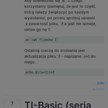
Aby dowiedzieć się
, z czego
N
korzystamy (pamiętaj, że jest to część,
którą należy zwiększyć po każdym
wywołaniu), po prostu spróbuj ustawić
zawartość pliku,
a jeśli nie istnieje,
x
f
ustaw go na 1:
x
=
`cat f||echo 1`
Ostatnią rzeczą do zrobienia jest
aktualizacja pliku
- napisanie
do
f
x+1
niego:
echo $
((
x
+
1
))>
f
—
ბიმო
źródło
TI-Basic (seria
7