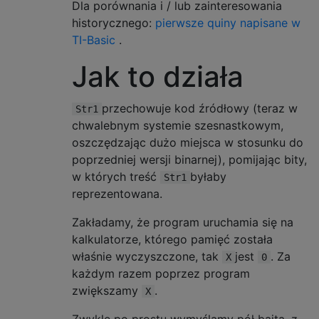
Dla porównania i / lub zainteresowania
historycznego:
pierwsze quiny napisane w
TI-Basic
.
Jak to działa
przechowuje kod źródłowy (teraz w
Str1
chwalebnym systemie szesnastkowym,
oszczędzając dużo miejsca w stosunku do
poprzedniej wersji binarnej), pomijając bity,
w których treść
byłaby
Str1
reprezentowana.
Zakładamy, że program uruchamia się na
kalkulatorze, którego pamięć została
właśnie wyczyszczone, tak
jest
. Za
X
0
każdym razem poprzez program
zwiększamy
.
X