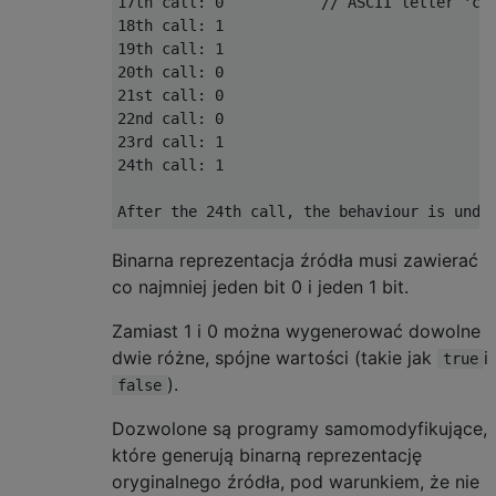
17th call: 0           // ASCII letter 'c'

18th call: 1

19th call: 1

20th call: 0

21st call: 0

22nd call: 0

23rd call: 1

24th call: 1

Binarna reprezentacja źródła musi zawierać
co najmniej jeden bit 0 i jeden 1 bit.
Zamiast 1 i 0 można wygenerować dowolne
dwie różne, spójne wartości (takie jak
i
true
).
false
Dozwolone są programy samomodyfikujące,
które generują binarną reprezentację
oryginalnego źródła, pod warunkiem, że nie