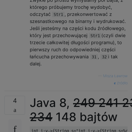
Zwykle po prostu wymyślamy pół bajta, z
którego próbujemy trochę wydobyć,
odczytać
, przekonwertować z
Str1
szesnastkowego na binarny i wydrukować.
Jeśli jesteśmy na części kodu źródłowego,
który jest przechowującej
(czyli dwie
Str1
trzecie całkowitej długości programu), to
pierwszy ruch do odpowiedniej części
łańcucha przechowywania
,
i tak
31
32
dalej.
—
Misza Ławrow
źródło
Java 8,
249
241
2
4
234
148 bajtów
int
 i
;
v
->{
String
 s
=
"int i;v->{String s=%c%