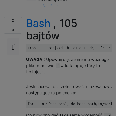
—
Stan Strum
Bash
, 105
9
bajtów
trap 
--
'trap|xxd -b -c1|cut -d\  -f2|tr -
UWAGA
: Upewnij się, że nie ma ważnego
pliku o nazwie
w katalogu, który to
f
testujesz.
Jeśli chcesz to przetestować, możesz użyć
następującego polecenia:
for
 i 
in
 $
(
seq 
848
);
do
 bash path
/
to
/
scrip
Co powinno dać taką samą wydajność
xxd