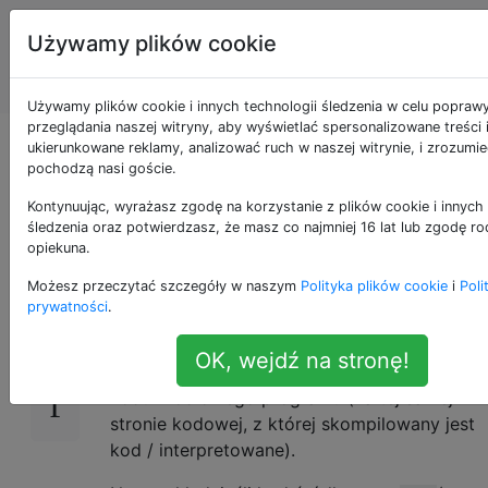
Programowanie
Tagi
Używamy plików cookie
puzzli i Code
Account
Golf
Używamy plików cookie i innych technologii śledzenia w celu popraw
przeglądania naszej witryny, aby wyświetlać spersonalizowane treści 
Wyjście źródła, jeden
ukierunkowane reklamy, analizować ruch w naszej witrynie, i zrozumie
pochodzą nasi goście.
bit na raz
Kontynuując, wyrażasz zgodę na korzystanie z plików cookie i innych 
śledzenia oraz potwierdzasz, że masz co najmniej 16 lat lub zgodę ro
opiekuna.
Możesz przeczytać szczegóły w naszym
Polityka plików cookie
i
Poli
Napisz niepusty program lub funkcję, która
18
prywatności
.
po wywołaniu generuje pojedynczą wartość 1
lub 0, a po wielokrotnym wywołaniu liczby
OK, wejdź na stronę!
wyjściowe tworzą binarną reprezentację
kodu źródłowego programu (na tej samej
stronie kodowej, z której skompilowany jest
kod / interpretowane).