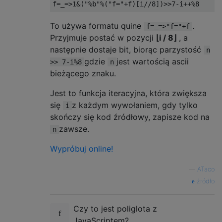
To używa formatu quine
.
f=_=>"f="+f
Przyjmuje postać w pozycji
⌊i / 8⌋
, a
następnie dostaje bit, biorąc parzystość
n
gdzie
jest wartością ascii
>> 7-i%8
n
bieżącego znaku.
Jest to funkcja iteracyjna, która zwiększa
się
z każdym wywołaniem, gdy tylko
i
skończy się kod źródłowy, zapisze kod na
zawsze.
n
Wypróbuj online!
—
ATaco
źródło
Czy to jest poliglota z
JavaScriptem?