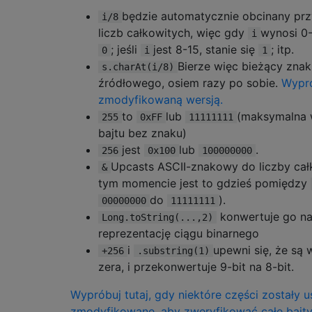
będzie automatycznie obcinany przy
i/8
liczb całkowitych, więc gdy
wynosi 0-7
i
; jeśli
jest 8-15, stanie się
; itp.
0
i
1
Bierze więc bieżący zna
s.charAt(i/8)
źródłowego, osiem razy po sobie.
Wypró
zmodyfikowaną wersją.
to
lub
(maksymalna 
255
0xFF
11111111
bajtu bez znaku)
jest
lub
.
256
0x100
100000000
Upcasts ASCII-znakowy do liczby cał
&
tym momencie jest to gdzieś pomiędzy
do
).
00000000
11111111
konwertuje go na
Long.toString(...,2)
reprezentację ciągu binarnego
i
upewni się, że są
+256
.substring(1)
zera, i przekonwertuje 9-bit na 8-bit.
Wypróbuj tutaj, gdy niektóre części zostały u
zmodyfikowane, aby zweryfikować całe bajty