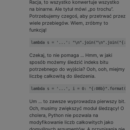
Racja, to wszystko konwertuje wszystko
na binarne. Ale tytuł mówi „po trochu”.
Potrzebujemy czegoś, aby przetrwać przez
wiele przebiegów. Wiem, zróbmy to
funkcją!
lambda
 s 
=
'...'
:
"\n"
.
join
(
"\n"
.
join
(
"{:0
Czekaj, to nie pomaga ... Hmm, w jaki
sposób możemy śledzić indeks bitu
potrzebnego do wyjścia? Ooh, ooh, miejmy
liczbę całkowitą do śledzenia.
lambda
 s 
=
'...'
,
 i 
=
0
:
"{:08b}"
.
format
(
o
Um ... to zawsze wyprowadza pierwszy bit.
Och, musimy zwiększyć moduł śledzący! O
cholera, Python nie pozwala na
modyfikowanie liczb całkowitych jako
domyślnych argumentów. A przypisania nie