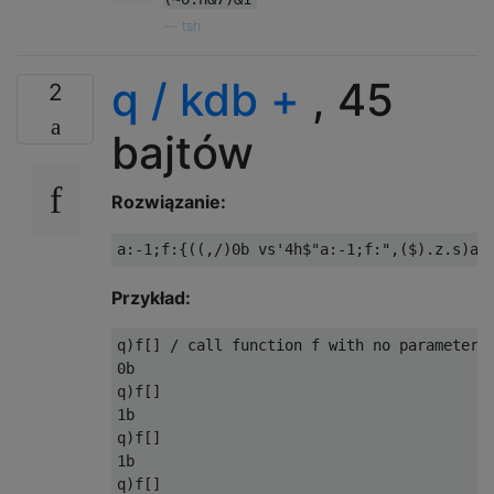
—
tsh
q / kdb +
, 45
2
bajtów
Rozwiązanie:
Przykład:
q)f[] / call function f with no parameters

0b   

q)f[]

1b   

q)f[]

1b   

q)f[]
