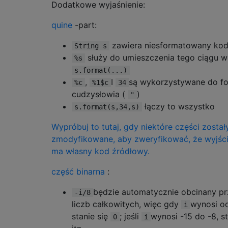
Dodatkowe wyjaśnienie:
quine
-part:
zawiera niesformatowany kod
String s
służy do umieszczenia tego ciągu w
%s
s.format(...)
,
I
są wykorzystywane do f
%c
%1$c
34
cudzysłowia (
)
"
łączy to wszystko
s.format(s,34,s)
Wypróbuj to tutaj, gdy niektóre części został
zmodyfikowane, aby zweryfikować, że wyjści
ma własny kod źródłowy.
część binarna
:
będzie automatycznie obcinany prz
-i/8
liczb całkowitych, więc gdy
wynosi od
i
stanie się
; jeśli
wynosi -15 do -8, s
0
i