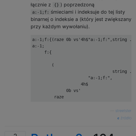
łącznie z
) poprzedzoną
{}
śmieciami i indeksuje do tej listy
a:-1;f:
binarnej o indeksie a (który jest zwiększany
przy każdym wywołaniu).
a:-1;f:{(raze 0b vs'4h$"a:-1;f:",string .z.
a:-1;                                      
     f:{                                   
                                           
        (                                  
                                 string .z.
                       "a:-1;f:",          
                    4h$                    
              0b vs'                       
—
streetster
źródło