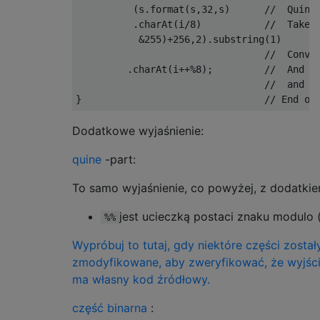
(
s
.
format
(
s
,
32
,
s
)
//  Quine
.
charAt
(
i
/
8
)
//  Take 
&
255
)+
256
,
2
).
substring
(
1
)
//  Conve
.
charAt
(
i
++%
8
);
//  And r
//  and i
}
// End of
Dodatkowe wyjaśnienie:
quine
-part:
To samo wyjaśnienie, co powyżej, z dodatkie
jest ucieczką postaci znaku modulo 
%%
Wypróbuj to tutaj, gdy niektóre części został
zmodyfikowane, aby zweryfikować, że wyjści
ma własny kod źródłowy.
część binarna
: