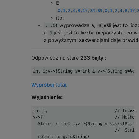
E
0,1,2,4,8,17,34,69,0,1,2,4,8,17,
itp.
wyprowadza a,
jeśli jest to lic
...&1
0
a
jeśli jest to liczba nieparzysta, co 
1
z powyższymi sekwencjami daje prawid
Odpowiedź na stare
233 bajty
:
int
 i
;
v
->{
String
 s
=
"int i;v->{String s=%c%
Wypróbuj tutaj.
Wyjaśnienie:
int
 i
;
// Index-
v
->{
// Method
String
 s
=
"int i;v->{String s=%c%s%1$c;re
//  Strin
return
Long
.
toString
(