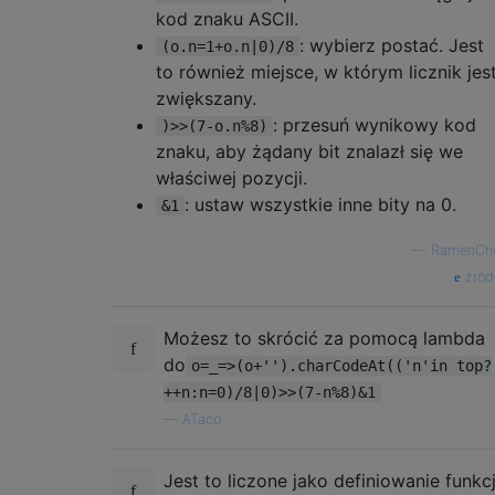
kod znaku ASCII.
: wybierz postać. Jest
(o.n=1+o.n|0)/8
to również miejsce, w którym licznik jes
zwiększany.
: przesuń wynikowy kod
)>>(7-o.n%8)
znaku, aby żądany bit znalazł się we
właściwej pozycji.
: ustaw wszystkie inne bity na 0.
&1
—
RamenCh
źród
Możesz to skrócić za pomocą lambda
do
o=_=>(o+'').charCodeAt(('n'in top?
++n:n=0)/8|0)>>(7-n%8)&1
—
ATaco
Jest to liczone jako definiowanie funkcj