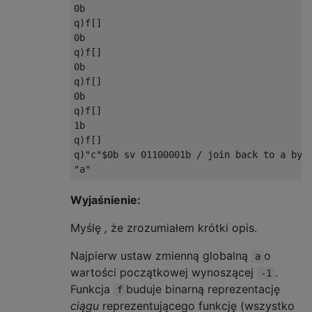
0b   

q)f[]

0b   

q)f[]

0b   

q)f[]

0b   

q)f[]

1b   

q)f[]  

q)"c"$0b sv 01100001b / join back to a byte
Wyjaśnienie:
Myślę
,
że zrozumiałem krótki opis.
Najpierw ustaw zmienną globalną
o
a
wartości początkowej wynoszącej
.
-1
Funkcja
buduje binarną reprezentację
f
ciągu
reprezentującego funkcję (wszystko