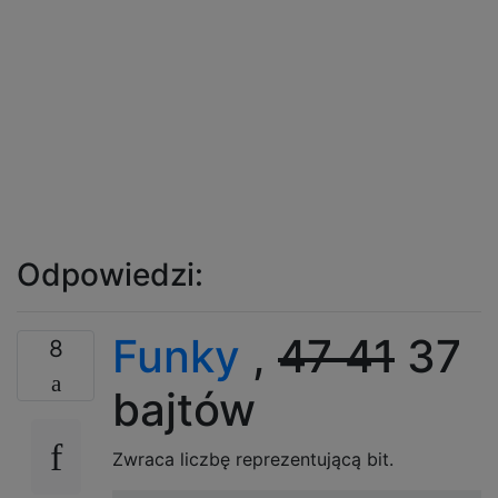
Odpowiedzi:
Funky
,
47
41
37
8
bajtów
Zwraca liczbę reprezentującą bit.