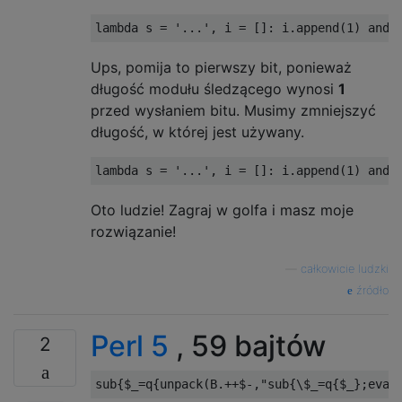
lambda
 s 
=
'...'
,
 i 
=
[]:
 i
.
append
(
1
)
and
Ups, pomija to pierwszy bit, ponieważ
długość modułu śledzącego wynosi
1
przed wysłaniem bitu. Musimy zmniejszyć
długość, w której jest używany.
lambda
 s 
=
'...'
,
 i 
=
[]:
 i
.
append
(
1
)
and
Oto ludzie! Zagraj w golfa i masz moje
rozwiązanie!
—
całkowicie ludzki
źródło
Perl 5
, 59 bajtów
2
sub
{
$_
=
q
{
unpack
(
B
.++
$
-,
"sub{\$_=q{$_};eval