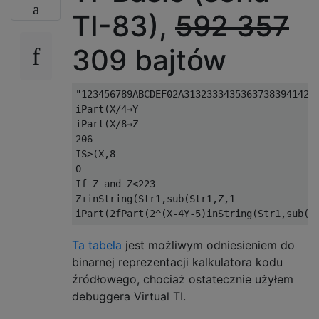
TI-83),
592
357
309 bajtów
"123456789ABCDEF02A31323334353637383941424
iPart(X/4→Y

iPart(X/8→Z

206

IS>(X,8

0

If Z and Z<223

Z+inString(Str1,sub(Str1,Z,1

Ta tabela
jest możliwym odniesieniem do
binarnej reprezentacji kalkulatora kodu
źródłowego, chociaż ostatecznie użyłem
debuggera Virtual TI.