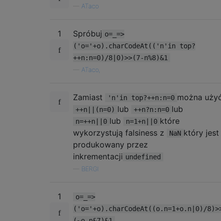
—
ATaco
1
Spróbuj
o=_=>
('o='+o).charCodeAt(('n'in top?
++n:n=0)/8|0)>>(7-n%8)&1
—
ATaco,
Zamiast
można uży
'n'in top?++n:n=0
lub
lub
++n||(n=0)
++n?n:n=0
lub
które
n=++n||0
n=1+n||0
wykorzystują falsiness z
który jest
NaN
produkowany przez
inkrementacji
undefined
—
BERGI
1
o=_=>
('o='+o).charCodeAt((o.n=1+o.n|0)/8)>
(~o.n&7)&1