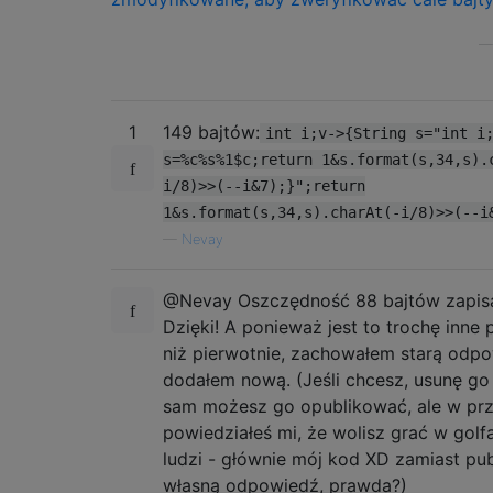
1
149 bajtów:
int i;v->{String s="int i
s=%c%s%1$c;return 1&s.format(s,34,s).
i/8)>>(--i&7);}";return
1&s.format(s,34,s).charAt(-i/8)>>(--i
—
Nevay
@Nevay Oszczędność 88 bajtów zapis
Dzięki! A ponieważ jest to trochę inne 
niż pierwotnie, zachowałem starą odpo
dodałem nową. (Jeśli chcesz, usunę go
sam możesz go opublikować, ale w prz
powiedziałeś mi, że wolisz grać w golf
ludzi - głównie mój kod XD zamiast pu
własną odpowiedź, prawda?)