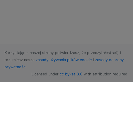
Korzystając z naszej strony potwierdzasz, że przeczytałeś(-aś) i
rozumiesz nasze
zasady używania plików cookie
i
zasady ochrony
prywatności
.
Licensed under
cc by-sa 3.0
with attribution required.