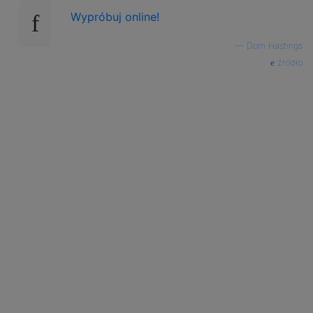
Wypróbuj online!
—
Dom Hastings
źródło