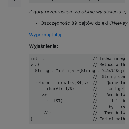
Z góry przepraszam za długie wyjaśnienia. :)
Oszczędność 89 bajtów dzięki
@Nevay
Wypróbuj tutaj.
Wyjaśnienie:
int
 i
;
// Index-intege
v
->{
// Method with 
String
 s
=
"int i;v->{String s=%c%s%1$c;re
//  String cont
return
 s
.
format
(
s
,
34
,
s
)
//    Quine to 
.
charAt
(-
i
/
8
)
//     and get 
>>
//    And bitwi
(--
i
&
7
)
//     `i-1` bi
//     by first
&
1
;
//   Then bitwi
}
// End of metho