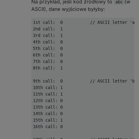
Na przykład, jeśli kod źródłowy to
(w
abc
ASCII), dane wyjściowe byłyby:
1st call:  0           // ASCII letter 'a'

2nd call:  1

3rd call:  1

4th call:  0

5th call:  0

6th call:  0

7th call:  0

8th call:  1

9th call:  0           // ASCII letter 'b'

10th call: 1

11th call: 1

12th call: 0

13th call: 0

14th call: 0

15th call: 1

16th call: 0
