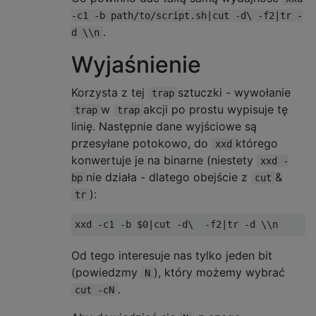
-c1 -b path/to/script.sh|cut -d\ -f2|tr -
.
d \\n
Wyjaśnienie
Korzysta z tej
sztuczki - wywołanie
trap
w
akcji po prostu wypisuje tę
trap
trap
linię. Następnie dane wyjściowe są
przesyłane potokowo, do
którego
xxd
konwertuje je na binarne (niestety
xxd -
nie działa - dlatego obejście z
&
bp
cut
):
tr
xxd 
-
c1 
-
b $0
|
cut 
-
d\  
-
f2
|
tr 
-
d \\n
Od tego interesuje nas tylko jeden bit
(powiedzmy
), który możemy wybrać
N
.
cut -cN