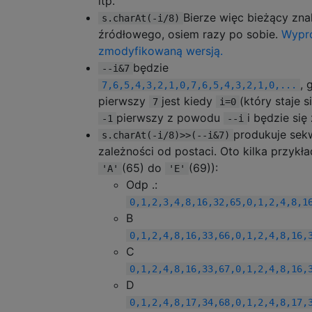
itp.
Bierze więc bieżący zn
s.charAt(-i/8)
źródłowego, osiem razy po sobie.
Wypró
zmodyfikowaną wersją.
będzie
--i&7
, 
7,6,5,4,3,2,1,0,7,6,5,4,3,2,1,0,...
pierwszy
jest kiedy
(który staje s
7
i=0
pierwszy z powodu
i będzie się
-1
--i
produkuje sek
s.charAt(-i/8)>>(--i&7)
zależności od postaci. Oto kilka przykł
(65) do
(69)):
'A'
'E'
Odp .:
0,1,2,3,4,8,16,32,65,0,1,2,4,8,1
B
0,1,2,4,8,16,33,66,0,1,2,4,8,16,
C
0,1,2,4,8,16,33,67,0,1,2,4,8,16,
D
0,1,2,4,8,17,34,68,0,1,2,4,8,17,